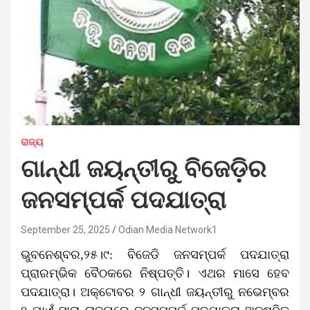
ରାଜ୍ୟ
ଗାନ୍ଧୀ ଜୟନ୍ତୀରୁ ବିଜେଡ଼ିର
ଜନସମ୍ପର୍କ ପଦଯାତ୍ରା
September 25, 2025
Odian Media Network1
ଭୁବନେଶ୍ବର,୨୫।୯: ବିଜେଡି ଜନସମ୍ପର୍କ ପଦଯାତ୍ରା
ପ୍ରାରମ୍ଭିକ ବୈଠକରେ ନିଷ୍ପତ୍ତି। ଏଥର ମାସେ ହେବ
ପଦଯାତ୍ରା। ଅକ୍ଟୋବର ୨ ଗାନ୍ଧୀ ଜୟନ୍ତୀରୁ ନଭେମ୍ବର