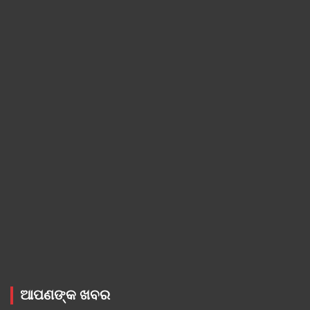
ଆପଣଙ୍କ ଖବର