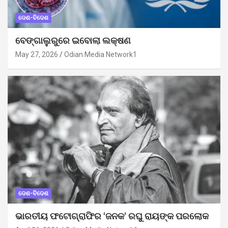
ଦେଶ-ବିଦେଶ
ବେଙ୍ଗାଲୁରୁରେ ଇବୋଲା ଲକ୍ଷଣ
May 27, 2026
Odian Media Network1
ଦେଶ-ବିଦେଶ
ଭାରତୀୟ ଫଟୋଗ୍ରାଫିର ‘ଜନକ’ ରଘୁ ରାୟଙ୍କ ପରଲୋକ