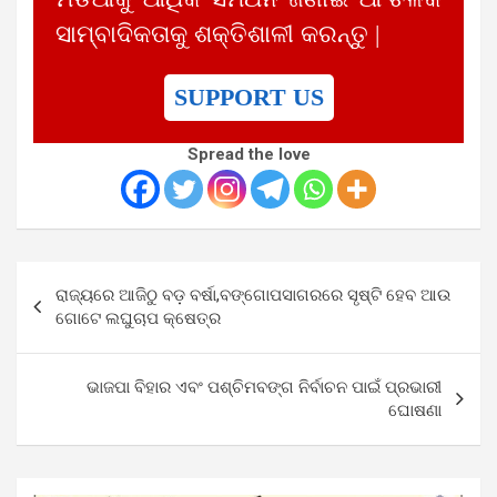
ସାମ୍ବାଦିକତାକୁ ଶକ୍ତିଶାଳୀ କରନ୍ତୁ |
SUPPORT US
Spread the love
Post
ରାଜ୍ୟରେ ଆଜିଠୁ ବଡ଼ ବର୍ଷା,ବଙ୍ଗୋପସାଗରରେ ସୃଷ୍ଟି ହେବ ଆଉ
navigation
ଗୋଟେ ଲଘୁଚାପ କ୍ଷେତ୍ର
ଭାଜପା ବିହାର ଏବଂ ପଶ୍ଚିମବଙ୍ଗ ନିର୍ବାଚନ ପାଇଁ ପ୍ରଭାରୀ
ଘୋଷଣା