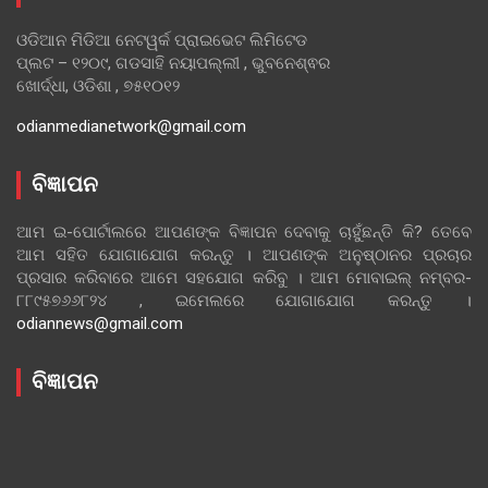
ଓଡିଆନ ମିଡିଆ ନେଟୱର୍କ ପ୍ରାଇଭେଟ ଲିମିଟେଡ
ପ୍ଲଟ – ୧୨୦୯, ଗଡସାହି ନୟାପଲ୍ଲୀ , ଭୁବନେଶ୍ଵର
ଖୋର୍ଦ୍ଧା, ଓଡିଶା , ୭୫୧୦୧୨
odianmedianetwork@gmail.com
ବିଜ୍ଞାପନ
ଆମ ଇ-ପୋର୍ଟାଲରେ ଆପଣଙ୍କ ବିଜ୍ଞାପନ ଦେବାକୁ ଚାହୁଁଛନ୍ତି କି? ତେବେ
ଆମ ସହିତ ଯୋଗାଯୋଗ କରନ୍ତୁ । ଆପଣଙ୍କ ଅନୁଷ୍ଠାନର ପ୍ରଚାର
ପ୍ରସାର କରିବାରେ ଆମେ ସହଯୋଗ କରିବୁ । ଆମ ମୋବାଇଲ୍ ନମ୍ବର-
୮୮୯୫୭୬୬୮୨୪ , ଇମେଲରେ ଯୋଗାଯୋଗ କରନ୍ତୁ ।
odiannews@gmail.com
ବିଜ୍ଞାପନ