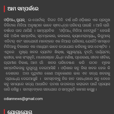
ଆମ ସମ୍ପର୍କରେ
ଓଡ଼ିଆନ୍‍ ନ୍ୟୁଜ୍‍
: ଇ-ପୋର୍ଟାଲ୍ ବିଗତ ତିନି ବର୍ଷ ଧରି ଓଡ଼ିଶାର ଏକ ପ୍ରମୁଖ
ଡିଜିଟାଲ ମିଡିଆ ଅନୁଷ୍ଠାନ ଭାବେ ସ୍ଵତନ୍ତ୍ର ପରିଚୟ ପାଇଛି । ଆଜି ଚାରି
ବର୍ଷରେ ପାଦ ଥାପିଛି । ସାମ୍ପ୍ରତିକ ‘ଓଡ଼ିଆନ୍‍ ମିଡିଆ ନେଟୱର୍କ ’ ହେଉଛି
କିଛି ଅଭିଜ୍ଞ ସାମ୍ବାଦିକ, ସ୍ତମ୍ଭକାର, କଳାକାର, କ୍ୟାମେରାମ୍ୟାନ୍, ଭିଜୁଆଲ୍
ଏଡିଟର୍ ଏବଂ ସହଯୋଗୀ ମାନଙ୍କର ଏକ ନିଆରା ପରିବାର, ଯେଉଁଠି ସମସ୍ତେ
ମିଡିଆକୁ ବିକାଶର ଏକ ମାଧ୍ୟମ ଭାବେ ଉପଯୋଗ କରିବାକୁ ସଦା ଚେଷ୍ଟିତ ।
ଏଥିରେ ମୁଖ୍ୟ ଖବର ବ୍ୟତୀତ ଶିକ୍ଷା, ସ୍ୱାସ୍ଥ୍ୟ, ବୃତ୍ତି, ପର୍ଯ୍ୟଟନ,
କ୍ରୀଡା, କଳା ସଂସ୍କୃତି, ମନୋରଞ୍ଜନ ,ଭିନ୍ନ ମଣିଷ, ପ୍ରେରଣା, ଜୀବନ ଜୀବିକା,
ଗ୍ରାମୀଣ ବିକାଶ, ଆମ ଗାଁ ଖବର ପରିବେଷଣ କରି ଗଠନ ମୂଳକ
ସାମ୍ବାଦିକତାକୁ ଗୁରୁତ୍ୱ ଦେଇଆସିଛି । ଓଡ଼ିଶାର ସବୁ ଜିଲା ଖବର ହେଉ କି
ଦେଶରର ଅବା ପୃଥିବୀର କୋଣ ଅନୁକୋଣର ଭଲ ଏବ ସତ୍ୟ ଖବରକୁ
ପ୍ରାଧାନ୍ୟ ଦେଇଆସୁଛି । ସମସ୍ତଙ୍କୁ ନିଜ ହାତ ପାହାନ୍ତାରେ ସବୁ ବେଳେ
ସବୁ ସମୟରେ ସତ୍ୟ ଆଧାରିତ ଘଟଣା ଉପଲବ୍ଧ କରାଇବା ପାଇଁ ପ୍ରୟାସ
ଜାରି ରଖିଛୁ। ସମସ୍ତଙ୍କର ସହଯୋଗ ଓ ସମ୍ପୃକ୍ତି କାମନା କରୁଛୁ।
odiannews@gmail.com
ଯୋଗାଯୋଗ