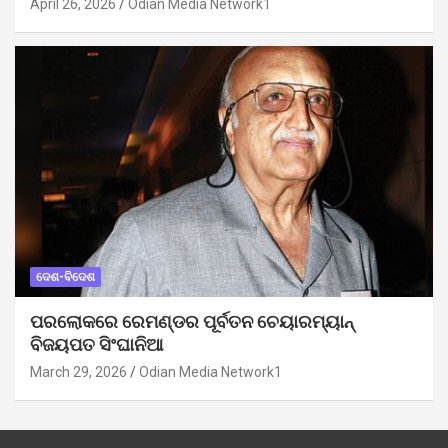
April 26, 2026
Odian Media Network1
ଦେଶ-ବିଦେଶ
ପରଲୋକରେ ରେମଣ୍ଡର ପୂର୍ବତନ ଚେୟାରମ୍ୟାନ୍
ବିଜୟପତ ସିଂଘାନିଆ
March 29, 2026
Odian Media Network1