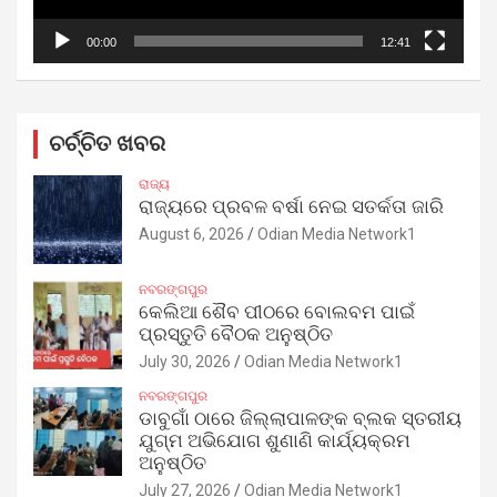
00:00
12:41
ଚର୍ଚ୍ଚିତ ଖବର
ରାଜ୍ୟ
ରାଜ୍ୟରେ ପ୍ରବଳ ବର୍ଷା ନେଇ ସତର୍କତା ଜାରି
August 6, 2026
Odian Media Network1
ନବରଙ୍ଗପୁର
କେଲିଆ ଶୈବ ପୀଠରେ ବୋଲବମ ପାଇଁ
ପ୍ରସ୍ତୁତି ବୈଠକ ଅନୁଷ୍ଠିତ
July 30, 2026
Odian Media Network1
ନବରଙ୍ଗପୁର
ଡାବୁଗାଁ ଠାରେ ଜିଲ୍ଲାପାଳଙ୍କ ବ୍ଲକ ସ୍ତରୀୟ
ଯୁଗ୍ମ ଅଭିଯୋଗ ଶୁଣାଣି କାର୍ଯ୍ୟକ୍ରମ
ଅନୁଷ୍ଠିତ
July 27, 2026
Odian Media Network1