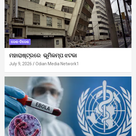
ଦେଶ-ବିଦେଶ
ମହାରାଷ୍ଟ୍ରରେ ଭୂମିକମ୍ପ ଝଟକା
July 9, 2026
Odian Media Network1