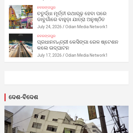
ନବରଙ୍ଗପୁର
ଚତୁର୍ଦ୍ଧା ମୂର୍ତ୍ତୀ ରଥାରୂଢ଼ ହେବା ପରେ
ଡାବୁଗାଁରେ ବାହୁଡ଼ା ଯାତ୍ରା ଅନୁଷ୍ଠିତ
July 24, 2026
Odian Media Network1
ନବରଙ୍ଗପୁର
ପ୍ରଧାନମନ୍ତ୍ରୀ କେସିଙ୍ଗା ରେଳ ଷ୍ଟେଶନ
କଲେ ଉଦ୍‌ଘାଟନ
July 17, 2026
Odian Media Network1
ଦେଶ-ବିଦେଶ