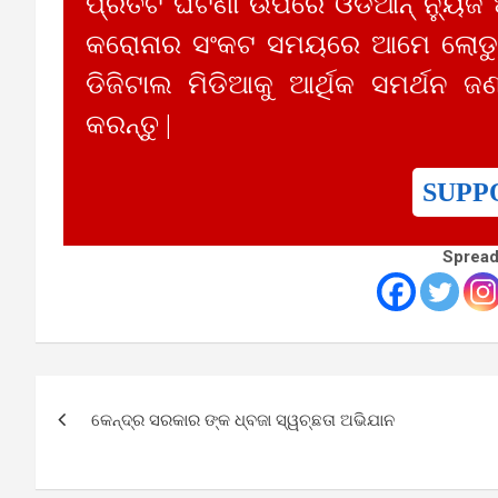
ପ୍ରତିଟି ଘଟଣା ଉପରେ ଓଡିଆନ୍ ନ୍ୟୁଜ
କରୋନାର ସଂକଟ ସମୟରେ ଆମେ ଲୋଡୁଛ
ଡିଜିଟାଲ ମିଡିଆକୁ ଆର୍ଥିକ ସମର୍ଥନ ଜଣ
କରନ୍ତୁ |
SUPP
Spread
Post
କେନ୍ଦ୍ର ସରକାର ଙ୍କ ଧ୍ବଜା ସ୍ୱଚ୍ଛତା ଅଭିଯାନ
navigation