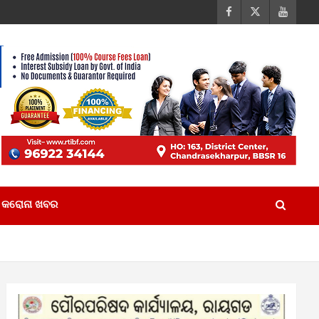
କରୋନା ଖବର