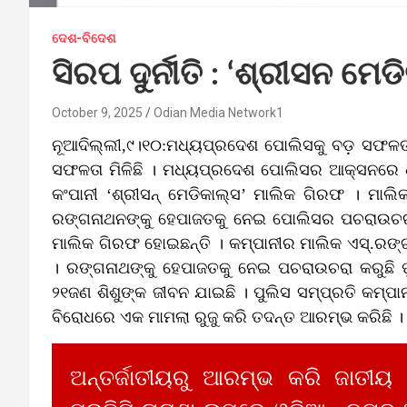
ଦେଶ-ବିଦେଶ
ସିରପ ଦୁର୍ନୀତି : ‘ଶ୍ରୀସନ ମ
October 9, 2025
Odian Media Network1
ନୂଆଦିଲ୍ଲୀ,୯।୧୦:ମଧ୍ୟପ୍ରଦେଶ ପୋଲିସକୁ ବଡ଼ ସଫଳତ
ସଫଳତା ମିଳିଛି । ମଧ୍ୟପ୍ରଦେଶ ପୋଲିସର ଆକ୍ସନରେ ଧରାପଡ
କଂପାନୀ ‘ଶ୍ରୀସନ୍ ମେଡିକାଲ୍ସ’ ମାଲିକ ଗିରଫ । ମାଲ
ରଙ୍ଗନାଥନଙ୍କୁ ହେପାଜତକୁ ନେଇ ପୋଲିସର ପଚରାଉଚରା କରୁଛି
ମାଲିକ ଗିରଫ ହୋଇଛନ୍ତି । କମ୍ପାନୀର ମାଲିକ ଏସ୍‍.ରଙ୍
। ରଙ୍ଗନାଥଙ୍କୁ ହେପାଜତକୁ ନେଇ ପଚରାଉଚରା କରୁଛି ପ
୨୧ଜଣ ଶିଶୁଙ୍କ ଜୀବନ ଯାଇଛି । ପୁଲିସ ସମ୍ପ୍ରତି କମ୍ପା
ବିରୋଧରେ ଏକ ମାମଲା ରୁଜୁ କରି ତଦନ୍ତ ଆରମ୍ଭ କରିଛି ।
ଅନ୍ତର୍ଜାତୀୟରୁ ଆରମ୍ଭ କରି ଜାତୀୟ