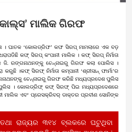
େଡିକାଲ୍ସ’ ମାଲିକ ଗିରଫ
ା । ଘାତକ ‘କୋଲଡ୍ରିଫ’ କଫ ସିରପ୍ ମାମଲାରେ ଏକ ବଡ଼
ିଛି କଫ୍‌ ସିରପ୍ କଂପାନୀ ମାଲିକ । କଫ୍‌ ସିରପ୍ ନିର୍ମାତା
ିକ ଜି. ରଙ୍ଗନାଥନଙ୍କୁ ଚେନ୍ନାଇରୁ ଗିରଫ କଲା ପୋଲିସ ।
 ।କଫ୍‍ ସିରଫ୍‍ ନିର୍ମାତା କମ୍ପାନୀ ‘ଶ୍ରୀସାନ୍‍ ଫାର୍ମା’ର
ଗନାଥନଙ୍କୁ ଚେନ୍ନାଇରୁ ଗିରଫ କରିଛି ମଧ୍ୟପ୍ରଦେଶ ପୁଲିସ
ୁଲିସ । କୋଲଡ୍ରିଫ୍‍ କଫ୍‍ ସିରଫ୍‍ ପିଇ ମଧ୍ୟପ୍ରଦେଶରେ
ନୀ ମାଲିକ ଏବଂ ପ୍ରେସକ୍ରିବର୍‍ ଡାକ୍ତର ପ୍ରବୀଣ ସୋନିଙ୍କ
 ତଥା ରାଜ୍ୟର ୩୧୪ ବ୍ଲକରେ ଘଟୁଥିବା