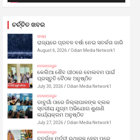
ଚର୍ଚ୍ଚିତ ଖବର
ରାଜ୍ୟ
ରାଜ୍ୟରେ ପ୍ରବଳ ବର୍ଷା ନେଇ ସତର୍କତା ଜାରି
August 6, 2026
Odian Media Network1
ନବରଙ୍ଗପୁର
କେଲିଆ ଶୈବ ପୀଠରେ ବୋଲବମ ପାଇଁ
ପ୍ରସ୍ତୁତି ବୈଠକ ଅନୁଷ୍ଠିତ
July 30, 2026
Odian Media Network1
ନବରଙ୍ଗପୁର
ଡାବୁଗାଁ ଠାରେ ଜିଲ୍ଲାପାଳଙ୍କ ବ୍ଲକ
ସ୍ତରୀୟ ଯୁଗ୍ମ ଅଭିଯୋଗ ଶୁଣାଣି
କାର୍ଯ୍ୟକ୍ରମ ଅନୁଷ୍ଠିତ
July 27, 2026
Odian Media Network1
ନବରଙ୍ଗପୁର
ଚତୁର୍ଦ୍ଧା ମୂର୍ତ୍ତୀ ରଥାରୂଢ଼ ହେବା ପରେ