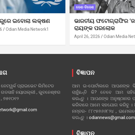
ଦେଶ-ବିଦେଶ
ୁରୁରେ ଇବୋଲା ଲକ୍ଷଣ
ଭାରତୀୟ ଫଟୋଗ୍ରାଫିର ‘ଜ
ରାୟଙ୍କ ପରଲୋକ
6
Odian Media Network1
April 26, 2026
Odian Media Ne
ୋଗ
ବିଜ୍ଞାପନ
 ନେଟୱର୍କ ପ୍ରାଇଭେଟ ଲିମିଟେଡ
ଆମ ଇ-ପୋର୍ଟାଲରେ ଆପଣଙ୍କ ବିଜ
 ଗଡସାହି ନୟାପଲ୍ଲୀ , ଭୁବନେଶ୍ଵର
ଚାହୁଁଛନ୍ତି କି? ତେବେ ଆମ ସ
ା , ୭୫୧୦୧୨
କରନ୍ତୁ । ଆପଣଙ୍କ ଅନୁଷ୍ଠାନର ପ
କରିବାରେ ଆମେ ସହଯୋଗ କରିବୁ ।
etwork@gmail.com
ନମ୍ବର- ୮୮୯୫୭୬୬୮୨୪ , ଇମେ
କରନ୍ତୁ ।
odiannews@gmail.com
ବିଜ୍ଞାପନ