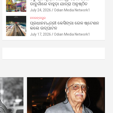
ଡାବୁଗାଁରେ ବାହୁଡ଼ା ଯାତ୍ରା ଅନୁଷ୍ଠିତ
July 24, 2026
Odian Media Network1
ନବରଙ୍ଗପୁର
ପ୍ରଧାନମନ୍ତ୍ରୀ କେସିଙ୍ଗା ରେଳ ଷ୍ଟେଶନ
କଲେ ଉଦ୍‌ଘାଟନ
July 17, 2026
Odian Media Network1