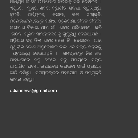
ମାଧ୍ୟମ ଭାବେ ଉପଯୋଗ କରିବାକୁ ସଦା ଚେଷ୍ଟିତ ।
ଏଥିରେ ମୁଖ୍ୟ ଖବର ବ୍ୟତୀତ ଶିକ୍ଷା, ସ୍ୱାସ୍ଥ୍ୟ,
ବୃତ୍ତି, ପର୍ଯ୍ୟଟନ, କ୍ରୀଡା, କଳା ସଂସ୍କୃତି,
ମନୋରଞ୍ଜନ ,ଭିନ୍ନ ମଣିଷ, ପ୍ରେରଣା, ଜୀବନ ଜୀବିକା,
ଗ୍ରାମୀଣ ବିକାଶ, ଆମ ଗାଁ ଖବର ପରିବେଷଣ କରି
ଗଠନ ମୂଳକ ସାମ୍ବାଦିକତାକୁ ଗୁରୁତ୍ୱ ଦେଇଆସିଛି ।
ଓଡ଼ିଶାର ସବୁ ଜିଲା ଖବର ହେଉ କି ଦେଶରର ଅବା
ପୃଥିବୀର କୋଣ ଅନୁକୋଣର ଭଲ ଏବ ସତ୍ୟ ଖବରକୁ
ପ୍ରାଧାନ୍ୟ ଦେଇଆସୁଛି । ସମସ୍ତଙ୍କୁ ନିଜ ହାତ
ପାହାନ୍ତାରେ ସବୁ ବେଳେ ସବୁ ସମୟରେ ସତ୍ୟ
ଆଧାରିତ ଘଟଣା ଉପଲବ୍ଧ କରାଇବା ପାଇଁ ପ୍ରୟାସ
ଜାରି ରଖିଛୁ। ସମସ୍ତଙ୍କର ସହଯୋଗ ଓ ସମ୍ପୃକ୍ତି
କାମନା କରୁଛୁ।
odiannews@gmail.com