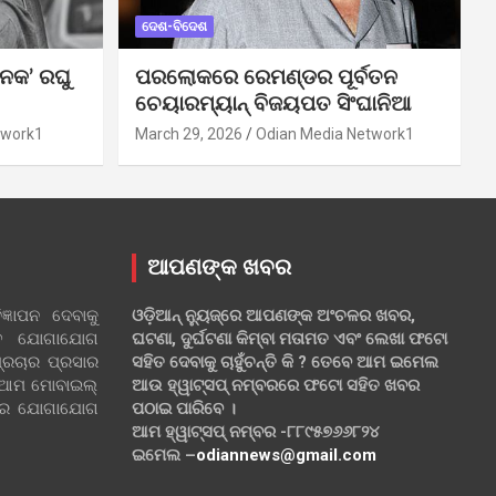
ଦେଶ-ବିଦେଶ
ନକ’ ରଘୁ
ପରଲୋକରେ ରେମଣ୍ଡର ପୂର୍ବତନ
ଚେୟାରମ୍ୟାନ୍ ବିଜୟପତ ସିଂଘାନିଆ
twork1
March 29, 2026
Odian Media Network1
ଆପଣଙ୍କ ଖବର
୍ଞାପନ ଦେବାକୁ
ଓଡ଼ିଆନ୍ ନ୍ୟୁଜ୍‌ରେ ଆପଣଙ୍କ ଅଂଚଳର ଖବର,
ହିତ ଯୋଗାଯୋଗ
ଘଟଣା, ଦୁର୍ଘଟଣା କିମ୍ବା ମତାମତ ଏବଂ ଲେଖା ଫଟୋ
୍ରଚାର ପ୍ରସାର
ସହିତ ଦେବାକୁ ଚାହୁଁଚନ୍ତି କି ? ତେବେ ଆମ ଇମେଲ
 ଆମ ମୋବାଇଲ୍
ଆଉ ହ୍ୱାଟ୍‌ସପ୍ ନମ୍ବରରେ ଫଟୋ ସହିତ ଖବର
ଲରେ ଯୋଗାଯୋଗ
ପଠାଇ ପାରିବେ ।
ଆମ ହ୍ୱାଟ୍‌ସପ୍ ନମ୍ବର -୮୮୯୫୭୬୬୮୨୪
ଇମେଲ –
odiannews@gmail.com