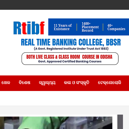
ଖେଳ
ବିଶେଷ
ସ୍ୱାସ୍ଥ୍ୟ
କଳା ଓ ସଂସ୍କୃତି
ଟେକ୍ନୋଲୋଜି