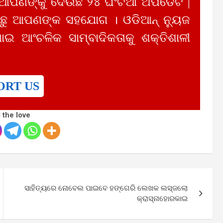
 ଆପଣଙ୍କୁ ଦେଉଛି ୨୪ ଘଂଟିଆ ଅପଡେଟ |
ୁ ଆପଣଙ୍କ ସହଯୋଗ । ଓଡିଆନ୍ ନ୍ୟୁଜ
ାଇ ଆଂଚଳିକ ସାମ୍ବାଦିକତାକୁ ଶକ୍ତିଶାଳୀ
ORT US
 the love
ସାହିତ୍ୟରେ ନୋବେଲ ପାଇବେ ହଙ୍ଗେରି ଲେଖକ ଲସ୍ଜଲୋ
କ୍ରାସ୍ନାହୋରକାଇ