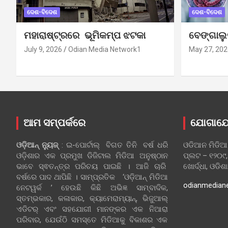
ଦେଶ-ବିଦେଶ
ଦେଶ-ବିଦେଶ
ମହାରାଷ୍ଟ୍ରରେ ଭୂମିକମ୍ପ ଝଟକା
ବେଙ୍ଗାଲ
July 9, 2026
Odian Media Network1
May 27, 202
ଆମ ସମ୍ପର୍କରେ
ଯୋଗାଯ
ଓଡ଼ିଆନ୍‍ ନ୍ୟୁଜ୍‍
: ଇ-ପୋର୍ଟାଲ୍ ବିଗତ ତିନି ବର୍ଷ ଧରି
ଓଡିଆନ ମିଡିଆ
ଓଡ଼ିଶାର ଏକ ପ୍ରମୁଖ ଡିଜିଟାଲ ମିଡିଆ ଅନୁଷ୍ଠାନ
ପ୍ଲଟ – ୧୨୦୯,
ଭାବେ ସ୍ଵତନ୍ତ୍ର ପରିଚୟ ପାଇଛି । ଆଜି ଚାରି
ଖୋର୍ଦ୍ଧା, ଓଡିଶ
ବର୍ଷରେ ପାଦ ଥାପିଛି । ସାମ୍ପ୍ରତିକ ‘ଓଡ଼ିଆନ୍‍ ମିଡିଆ
odianmedian
ନେଟୱର୍କ ’ ହେଉଛି କିଛି ଅଭିଜ୍ଞ ସାମ୍ବାଦିକ,
ସ୍ତମ୍ଭକାର, କଳାକାର, କ୍ୟାମେରାମ୍ୟାନ୍, ଭିଜୁଆଲ୍
ଏଡିଟର୍ ଏବଂ ସହଯୋଗୀ ମାନଙ୍କର ଏକ ନିଆରା
ପରିବାର, ଯେଉଁଠି ସମସ୍ତେ ମିଡିଆକୁ ବିକାଶର ଏକ