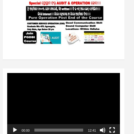
Video
Player
00:00
12:41