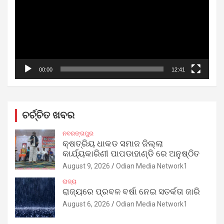
00:00
12:41
ଚର୍ଚ୍ଚିତ ଖବର
ନବରଙ୍ଗପୁର
କ୍ଷତ୍ରିୟ ଧାକଡ ସମାଜ ଜିଲ୍ଲା
କାର୍ଯ୍ୟକାରିଣୀ ପାପଡାହାଣ୍ଡି ରେ ଅନୁଷ୍ଠିତ
August 9, 2026
Odian Media Network1
ରାଜ୍ୟ
ରାଜ୍ୟରେ ପ୍ରବଳ ବର୍ଷା ନେଇ ସତର୍କତା ଜାରି
August 6, 2026
Odian Media Network1