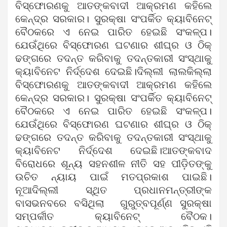
ବିସ୍ଫୋରଣକୁ ଆତଙ୍କବାଦୀ ଆକ୍ରମଣ କହିଲେ
କେନ୍ଦ୍ର ସରକାର। ସୁରକ୍ଷା ସଂପର୍କିତ କ୍ୟାବିନେଟ୍
ବୈଠକରେ ଏ ନେଇ ପାରିତ ହେଇଛି ସଂକଳ୍ପ।
ଯେଉଁଥିରେ ବିସ୍ଫୋରଣ ଘଟଣାର ଶୀଘ୍ର ଓ ଠିକ୍
ଢଙ୍ଗରେ ତଦନ୍ତ କରିବାକୁ ତଦନ୍ତକାରୀ ସଂସ୍ଥାକୁ
କ୍ୟାବିନେଟ ନିର୍ଦ୍ଦେଶ ଦେଇଛି।ଦିଲ୍ଲୀ ଲାଲକିଲ୍ଲା
ବିସ୍ଫୋରଣକୁ ଆତଙ୍କବାଦୀ ଆକ୍ରମଣ କହିଲେ
କେନ୍ଦ୍ର ସରକାର। ସୁରକ୍ଷା ସଂପର୍କିତ କ୍ୟାବିନେଟ୍
ବୈଠକରେ ଏ ନେଇ ପାରିତ ହେଇଛି ସଂକଳ୍ପ।
ଯେଉଁଥିରେ ବିସ୍ଫୋରଣ ଘଟଣାର ଶୀଘ୍ର ଓ ଠିକ୍
ଢଙ୍ଗରେ ତଦନ୍ତ କରିବାକୁ ତଦନ୍ତକାରୀ ସଂସ୍ଥାକୁ
କ୍ୟାବିନେଟ ନିର୍ଦ୍ଦେଶ ଦେଇଛି।ଆତଙ୍କବାଦ
ବିରୋଧରେ ଶୂନ୍ୟ ସହନଶୀଳ ନୀତି ସହ ପୀଡ଼ିତଙ୍କୁ
ଉଚିତ ନ୍ୟାୟ ପାଇଁ ମତପ୍ରକାଶ ପାଇଛି।
ନୂଆଦିଲ୍ଲୀ ସ୍ଥିତ ପ୍ରଧାନମନ୍ତ୍ରୀଙ୍କ
ବାସଭନବରେ ବସିଥିଲା ଗୁରୁତ୍ବପୂର୍ଣ୍ଣ ସୁରକ୍ଷା
ସମ୍ପର୍କୀତ କ୍ୟାବିନେଟ୍ ବୈଠକ।