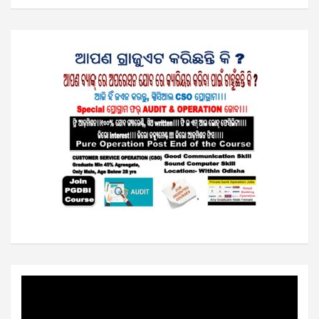
Video
Player