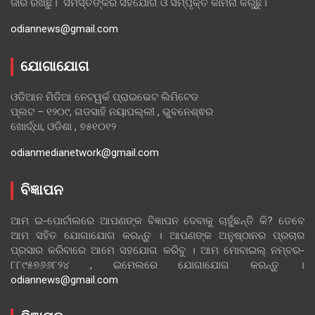
ଜାରି ରଖିଛୁ। ସମସ୍ତଙ୍କର ସହଯୋଗ ଓ ସମ୍ପୃକ୍ତି କାମନା କରୁଛୁ।
odiannews@gmail.com
ଯୋଗାଯୋଗ
ଓଡିଆନ ମିଡିଆ ନେଟୱର୍କ ପ୍ରାଇଭେଟ ଲିମିଟେଡ
ପ୍ଲଟ – ୧୨୦୯, ଗଡସାହି ନୟାପଲ୍ଲୀ , ଭୁବନେଶ୍ଵର
ଖୋର୍ଦ୍ଧା, ଓଡିଶା , ୭୫୧୦୧୨
odianmedianetwork@gmail.com
ବିଜ୍ଞାପନ
ଆମ ଇ-ପୋର୍ଟାଲରେ ଆପଣଙ୍କ ବିଜ୍ଞାପନ ଦେବାକୁ ଚାହୁଁଛନ୍ତି କି? ତେବେ
ଆମ ସହିତ ଯୋଗାଯୋଗ କରନ୍ତୁ । ଆପଣଙ୍କ ଅନୁଷ୍ଠାନର ପ୍ରଚାର
ପ୍ରସାର କରିବାରେ ଆମେ ସହଯୋଗ କରିବୁ । ଆମ ମୋବାଇଲ୍ ନମ୍ବର-
୮୮୯୫୭୬୬୮୨୪ , ଇମେଲରେ ଯୋଗାଯୋଗ କରନ୍ତୁ ।
odiannews@gmail.com