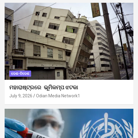
ଦେଶ-ବିଦେଶ
ମହାରାଷ୍ଟ୍ରରେ ଭୂମିକମ୍ପ ଝଟକା
July 9, 2026
Odian Media Network1