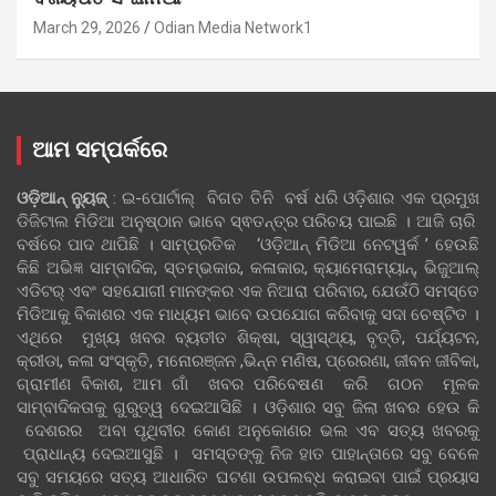
March 29, 2026
Odian Media Network1
ଆମ ସମ୍ପର୍କରେ
ଓଡ଼ିଆନ୍‍ ନ୍ୟୁଜ୍‍
: ଇ-ପୋର୍ଟାଲ୍ ବିଗତ ତିନି ବର୍ଷ ଧରି ଓଡ଼ିଶାର ଏକ ପ୍ରମୁଖ
ଡିଜିଟାଲ ମିଡିଆ ଅନୁଷ୍ଠାନ ଭାବେ ସ୍ଵତନ୍ତ୍ର ପରିଚୟ ପାଇଛି । ଆଜି ଚାରି
ବର୍ଷରେ ପାଦ ଥାପିଛି । ସାମ୍ପ୍ରତିକ ‘ଓଡ଼ିଆନ୍‍ ମିଡିଆ ନେଟୱର୍କ ’ ହେଉଛି
କିଛି ଅଭିଜ୍ଞ ସାମ୍ବାଦିକ, ସ୍ତମ୍ଭକାର, କଳାକାର, କ୍ୟାମେରାମ୍ୟାନ୍, ଭିଜୁଆଲ୍
ଏଡିଟର୍ ଏବଂ ସହଯୋଗୀ ମାନଙ୍କର ଏକ ନିଆରା ପରିବାର, ଯେଉଁଠି ସମସ୍ତେ
ମିଡିଆକୁ ବିକାଶର ଏକ ମାଧ୍ୟମ ଭାବେ ଉପଯୋଗ କରିବାକୁ ସଦା ଚେଷ୍ଟିତ ।
ଏଥିରେ ମୁଖ୍ୟ ଖବର ବ୍ୟତୀତ ଶିକ୍ଷା, ସ୍ୱାସ୍ଥ୍ୟ, ବୃତ୍ତି, ପର୍ଯ୍ୟଟନ,
କ୍ରୀଡା, କଳା ସଂସ୍କୃତି, ମନୋରଞ୍ଜନ ,ଭିନ୍ନ ମଣିଷ, ପ୍ରେରଣା, ଜୀବନ ଜୀବିକା,
ଗ୍ରାମୀଣ ବିକାଶ, ଆମ ଗାଁ ଖବର ପରିବେଷଣ କରି ଗଠନ ମୂଳକ
ସାମ୍ବାଦିକତାକୁ ଗୁରୁତ୍ୱ ଦେଇଆସିଛି । ଓଡ଼ିଶାର ସବୁ ଜିଲା ଖବର ହେଉ କି
ଦେଶରର ଅବା ପୃଥିବୀର କୋଣ ଅନୁକୋଣର ଭଲ ଏବ ସତ୍ୟ ଖବରକୁ
ପ୍ରାଧାନ୍ୟ ଦେଇଆସୁଛି । ସମସ୍ତଙ୍କୁ ନିଜ ହାତ ପାହାନ୍ତାରେ ସବୁ ବେଳେ
ସବୁ ସମୟରେ ସତ୍ୟ ଆଧାରିତ ଘଟଣା ଉପଲବ୍ଧ କରାଇବା ପାଇଁ ପ୍ରୟାସ