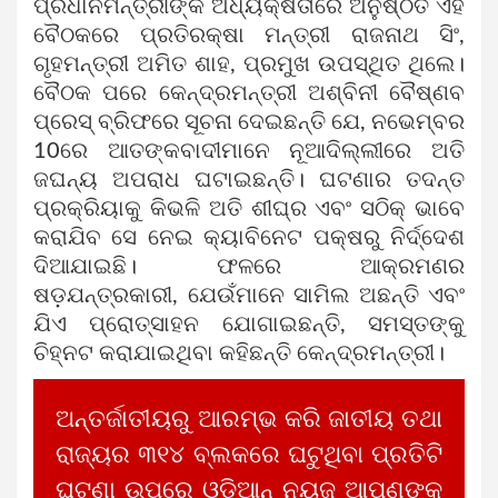
ପ୍ରଧାନମନ୍ତ୍ରୀଙ୍କ ଅଧ୍ୟକ୍ଷତାରେ ଅନୁଷ୍ଠିତ ଏହି
ବୈଠକରେ ପ୍ରତିରକ୍ଷା ମନ୍ତ୍ରୀ ରାଜନାଥ ସିଂ,
ଗୃହମନ୍ତ୍ରୀ ଅମିତ ଶାହ, ପ୍ରମୁଖ ଉପସ୍ଥିତ ଥିଲେ।
ବୈଠକ ପରେ କେନ୍ଦ୍ରମନ୍ତ୍ରୀ ଅଶ୍ବିନୀ ବୈଷ୍ଣବ
ପ୍ରେସ୍ ବ୍ରିଫରେ ସୂଚନା ଦେଇଛନ୍ତି ଯେ, ନଭେମ୍ବର
10ରେ ଆତଙ୍କବାଦୀମାନେ ନୂଆଦିଲ୍ଲୀରେ ଅତି
ଜଘନ୍ୟ ଅପରାଧ ଘଟାଇଛନ୍ତି। ଘଟଣାର ତଦନ୍ତ
ପ୍ରକ୍ରିୟାକୁ କିଭଳି ଅତି ଶୀଘ୍ର ଏବଂ ସଠିକ୍ ଭାବେ
କରାଯିବ ସେ ନେଇ କ୍ୟାବିନେଟ ପକ୍ଷରୁ ନିର୍ଦ୍ଦେଶ
ଦିଆଯାଇଛି। ଫଳରେ ଆକ୍ରମଣର
ଷଡ଼ଯନ୍ତ୍ରକାରୀ, ଯେଉଁମାନେ ସାମିଲ ଅଛନ୍ତି ଏବଂ
ଯିଏ ପ୍ରୋତ୍ସାହନ ଯୋଗାଇଛନ୍ତି, ସମସ୍ତଙ୍କୁ
ଚିହ୍ନଟ କରାଯାଇଥିବା କହିଛନ୍ତି କେନ୍ଦ୍ରମନ୍ତ୍ରୀ।
ଅନ୍ତର୍ଜାତୀୟରୁ ଆରମ୍ଭ କରି ଜାତୀୟ ତଥା
ରାଜ୍ୟର ୩୧୪ ବ୍ଲକରେ ଘଟୁଥିବା ପ୍ରତିଟି
ଘଟଣା ଉପରେ ଓଡିଆନ୍ ନ୍ୟୁଜ ଆପଣଙ୍କୁ