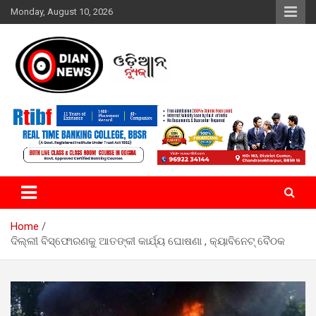
Skip
Monday, August 10, 2026
to
content
ସାରା ଦୁନିଆର ଖବର ଆପଣଙ୍କ ହାତମୁଠାରେ…
ଓଡିଆନ୍ ନ୍ୟୁଜ
Home
ଦିଲ୍ଲୀ ବିସ୍ଫୋରଣକୁ ଆତଙ୍କୀ କାର୍ଯ୍ୟ ଘୋଷଣା , କ୍ୟାବିନେଟ୍ ବୈଠକ