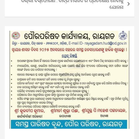
ଦିଲ୍ଲୀ ବିସ୍ଫୋରଣ : ବାବ୍ରି ମସଜିଦ ର ପ୍ରତିଶୋଧ ନେବାକୁ
ଯୋଜନା