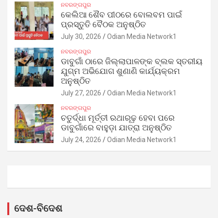
ନବରଙ୍ଗପୁର
କେଲିଆ ଶୈବ ପୀଠରେ ବୋଲବମ ପାଇଁ
ପ୍ରସ୍ତୁତି ବୈଠକ ଅନୁଷ୍ଠିତ
July 30, 2026
Odian Media Network1
ନବରଙ୍ଗପୁର
ଡାବୁଗାଁ ଠାରେ ଜିଲ୍ଲାପାଳଙ୍କ ବ୍ଲକ ସ୍ତରୀୟ
ଯୁଗ୍ମ ଅଭିଯୋଗ ଶୁଣାଣି କାର୍ଯ୍ୟକ୍ରମ
ଅନୁଷ୍ଠିତ
July 27, 2026
Odian Media Network1
ନବରଙ୍ଗପୁର
ଚତୁର୍ଦ୍ଧା ମୂର୍ତ୍ତୀ ରଥାରୂଢ଼ ହେବା ପରେ
ଡାବୁଗାଁରେ ବାହୁଡ଼ା ଯାତ୍ରା ଅନୁଷ୍ଠିତ
July 24, 2026
Odian Media Network1
ଦେଶ-ବିଦେଶ