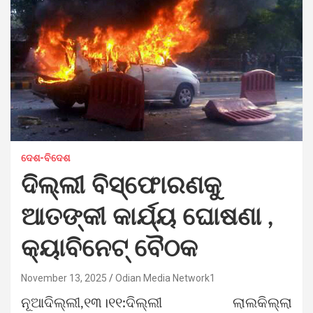
ଦେଶ-ବିଦେଶ
ଦିଲ୍ଲୀ ବିସ୍ଫୋରଣକୁ
ଆତଙ୍କୀ କାର୍ଯ୍ୟ ଘୋଷଣା ,
କ୍ୟାବିନେଟ୍ ବୈଠକ
November 13, 2025
Odian Media Network1
ନୂଆଦିଲ୍ଲୀ,୧୩।୧୧:ଦିଲ୍ଲୀ ଲାଲକିଲ୍ଲା