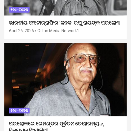
ଦେଶ-ବିଦେଶ
ଭାରତୀୟ ଫଟୋଗ୍ରାଫିର ‘ଜନକ’ ରଘୁ ରାୟଙ୍କ ପରଲୋକ
April 26, 2026
Odian Media Network1
ଦେଶ-ବିଦେଶ
ପରଲୋକରେ ରେମଣ୍ଡର ପୂର୍ବତନ ଚେୟାରମ୍ୟାନ୍
ବିଜୟପତ ସିଂଘାନିଆ