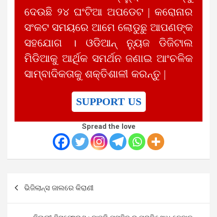
ଦେଉଛି ୨୪ ଘଂଟିଆ ଅପଡେଟ | କରୋନାର
ସଂକଟ ସମୟରେ ଆମେ ଲୋଡୁଛୁ ଆପଣଙ୍କ
ସହଯୋଗ । ଓଡିଆନ୍ ନ୍ୟୁଜ ଡିଜିଟାଲ
ମିଡିଆକୁ ଆର୍ଥିକ ସମର୍ଥନ ଜଣାଇ ଆଂଚଳିକ
ସାମ୍ବାଦିକତାକୁ ଶକ୍ତିଶାଳୀ କରନ୍ତୁ |
SUPPORT US
Spread the love
Post
ଭିଜିଲାନ୍ସ ଜାଲରେ କିରାଣୀ
navigation