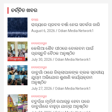
ଚର୍ଚ୍ଚିତ ଖବର
ରାଜ୍ୟ
ରାଜ୍ୟରେ ପ୍ରବଳ ବର୍ଷା ନେଇ ସତର୍କତା ଜାରି
August 6, 2026
Odian Media Network1
ନବରଙ୍ଗପୁର
କେଲିଆ ଶୈବ ପୀଠରେ ବୋଲବମ ପାଇଁ
ପ୍ରସ୍ତୁତି ବୈଠକ ଅନୁଷ୍ଠିତ
July 30, 2026
Odian Media Network1
ନବରଙ୍ଗପୁର
ଡାବୁଗାଁ ଠାରେ ଜିଲ୍ଲାପାଳଙ୍କ ବ୍ଲକ ସ୍ତରୀୟ
ଯୁଗ୍ମ ଅଭିଯୋଗ ଶୁଣାଣି କାର୍ଯ୍ୟକ୍ରମ
ଅନୁଷ୍ଠିତ
July 27, 2026
Odian Media Network1
ନବରଙ୍ଗପୁର
ଚତୁର୍ଦ୍ଧା ମୂର୍ତ୍ତୀ ରଥାରୂଢ଼ ହେବା ପରେ
ଡାବୁଗାଁରେ ବାହୁଡ଼ା ଯାତ୍ରା ଅନୁଷ୍ଠିତ