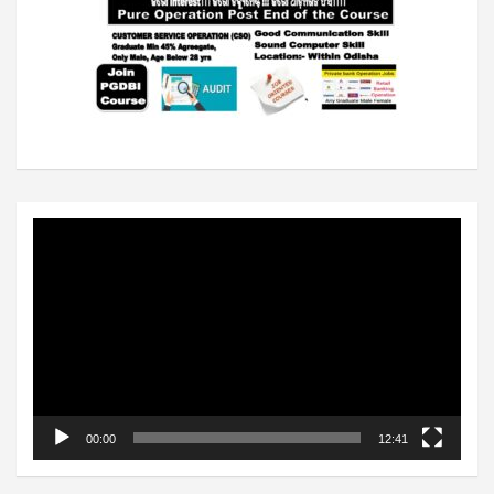
Video
Player
00:00
12:41