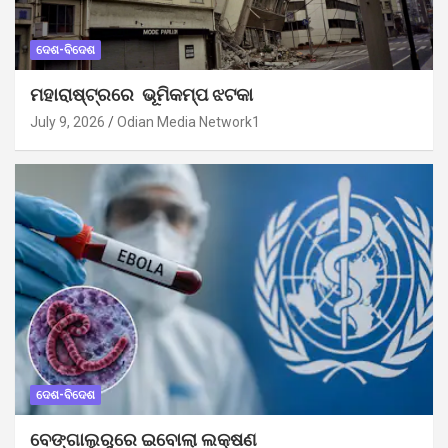
ଦେଶ-ବିଦେଶ
ମହାରାଷ୍ଟ୍ରରେ ଭୂମିକମ୍ପ ଝଟକା
July 9, 2026
Odian Media Network1
ଦେଶ-ବିଦେଶ
ବେଙ୍ଗାଲୁରୁରେ ଇବୋଲା ଲକ୍ଷଣ