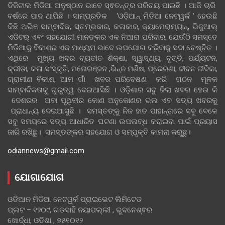
ଡିଜିଟାଲ ମିଡିଆ ଅନୁଷ୍ଠାନ ଭାବେ ସ୍ଵତନ୍ତ୍ର ପରିଚୟ ପାଇଛି । ଆଜି ଚାରି
ବର୍ଷରେ ପାଦ ଥାପିଛି । ସାମ୍ପ୍ରତିକ ‘ଓଡ଼ିଆନ୍‍ ମିଡିଆ ନେଟୱର୍କ ’ ହେଉଛି
କିଛି ଅଭିଜ୍ଞ ସାମ୍ବାଦିକ, ସ୍ତମ୍ଭକାର, କଳାକାର, କ୍ୟାମେରାମ୍ୟାନ୍, ଭିଜୁଆଲ୍
ଏଡିଟର୍ ଏବଂ ସହଯୋଗୀ ମାନଙ୍କର ଏକ ନିଆରା ପରିବାର, ଯେଉଁଠି ସମସ୍ତେ
ମିଡିଆକୁ ବିକାଶର ଏକ ମାଧ୍ୟମ ଭାବେ ଉପଯୋଗ କରିବାକୁ ସଦା ଚେଷ୍ଟିତ ।
ଏଥିରେ ମୁଖ୍ୟ ଖବର ବ୍ୟତୀତ ଶିକ୍ଷା, ସ୍ୱାସ୍ଥ୍ୟ, ବୃତ୍ତି, ପର୍ଯ୍ୟଟନ,
କ୍ରୀଡା, କଳା ସଂସ୍କୃତି, ମନୋରଞ୍ଜନ ,ଭିନ୍ନ ମଣିଷ, ପ୍ରେରଣା, ଜୀବନ ଜୀବିକା,
ଗ୍ରାମୀଣ ବିକାଶ, ଆମ ଗାଁ ଖବର ପରିବେଷଣ କରି ଗଠନ ମୂଳକ
ସାମ୍ବାଦିକତାକୁ ଗୁରୁତ୍ୱ ଦେଇଆସିଛି । ଓଡ଼ିଶାର ସବୁ ଜିଲା ଖବର ହେଉ କି
ଦେଶରର ଅବା ପୃଥିବୀର କୋଣ ଅନୁକୋଣର ଭଲ ଏବ ସତ୍ୟ ଖବରକୁ
ପ୍ରାଧାନ୍ୟ ଦେଇଆସୁଛି । ସମସ୍ତଙ୍କୁ ନିଜ ହାତ ପାହାନ୍ତାରେ ସବୁ ବେଳେ
ସବୁ ସମୟରେ ସତ୍ୟ ଆଧାରିତ ଘଟଣା ଉପଲବ୍ଧ କରାଇବା ପାଇଁ ପ୍ରୟାସ
ଜାରି ରଖିଛୁ। ସମସ୍ତଙ୍କର ସହଯୋଗ ଓ ସମ୍ପୃକ୍ତି କାମନା କରୁଛୁ।
odiannews@gmail.com
ଯୋଗାଯୋଗ
ଓଡିଆନ ମିଡିଆ ନେଟୱର୍କ ପ୍ରାଇଭେଟ ଲିମିଟେଡ
ପ୍ଲଟ – ୧୨୦୯, ଗଡସାହି ନୟାପଲ୍ଲୀ , ଭୁବନେଶ୍ଵର
ଖୋର୍ଦ୍ଧା, ଓଡିଶା , ୭୫୧୦୧୨