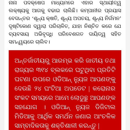
ନାନା ପଦକ୍ଷେପ ମାଧ୍ୟମରେ ଏହାର ସ୍ଥାୟୀତ୍ୱ
ଲକ୍ଷ୍ୟକୁ ଆଗକୁ ବଢାଇ ଚାଲିଛି। କମ୍ପାନୀର ପ୍ରୟାସ
ବେଦାନ୍ତର ‘ଶୂନ୍ୟ କ୍ଷତି, ଶୂନ୍ୟ ଅପଚୟ, ଶୂନ୍ୟ ନିର୍ଗମନ’
ଦୃଷ୍ଟିକୋଣ ଦ୍ୱାରା ପରିଚାଳିତ, ଯାହା ନିଶ୍ଚିତ କରେ ଯେ
ବ୍ୟବସାୟ ଅଭିବୃଦ୍ଧି ପରିବେଶଗତ ଦାୟିତ୍ୱ ସହିତ
ସମନ୍ୱୟରେ ଚାଲିବ।
ଅନ୍ତର୍ଜାତୀୟରୁ ଆରମ୍ଭ କରି ଜାତୀୟ ତଥା
ରାଜ୍ୟର ୩୧୪ ବ୍ଲକରେ ଘଟୁଥିବା ପ୍ରତିଟି
ଘଟଣା ଉପରେ ଓଡିଆନ୍ ନ୍ୟୁଜ ଆପଣଙ୍କୁ
ଦେଉଛି ୨୪ ଘଂଟିଆ ଅପଡେଟ | କରୋନାର
ସଂକଟ ସମୟରେ ଆମେ ଲୋଡୁଛୁ ଆପଣଙ୍କ
ସହଯୋଗ । ଓଡିଆନ୍ ନ୍ୟୁଜ ଡିଜିଟାଲ
ମିଡିଆକୁ ଆର୍ଥିକ ସମର୍ଥନ ଜଣାଇ ଆଂଚଳିକ
ସାମ୍ବାଦିକତାକୁ ଶକ୍ତିଶାଳୀ କରନ୍ତୁ |