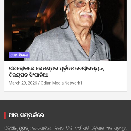
ଦେଶ-ବିଦେଶ
ପରଲୋକରେ ରେମଣ୍ଡର ପୂର୍ବତନ ଚେୟାରମ୍ୟାନ୍
ବିଜୟପତ ସିଂଘାନିଆ
March 29, 2026
Odian Media Network1
ଆମ ସମ୍ପର୍କରେ
ଓଡ଼ିଆନ୍‍ ନ୍ୟୁଜ୍‍
: ଇ-ପୋର୍ଟାଲ୍ ବିଗତ ତିନି ବର୍ଷ ଧରି ଓଡ଼ିଶାର ଏକ ପ୍ରମୁଖ