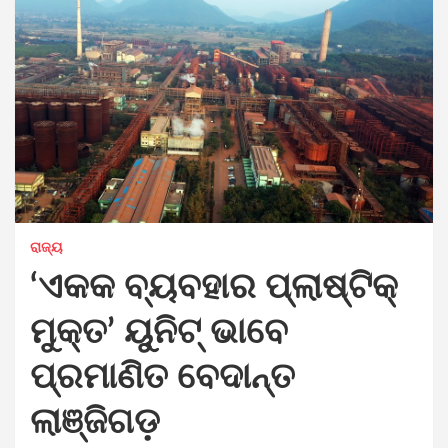
ରାଜ୍ୟ
‘ଏକକ ବ୍ୟବହାର ପ୍ଲାଷ୍ଟିକ୍
ମୁକ୍ତ’ ୟୁନିଟ୍ ଭାବେ
ପ୍ରମାଣିତ ବେଦାନ୍ତ
ଲାଞ୍ଜିଗଡ଼