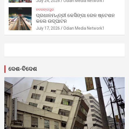
July 24, 2026
Odian Media Network1
ନବରଙ୍ଗପୁର
ପ୍ରଧାନମନ୍ତ୍ରୀ କେସିଙ୍ଗା ରେଳ ଷ୍ଟେଶନ
କଲେ ଉଦ୍‌ଘାଟନ
July 17, 2026
Odian Media Network1
ଦେଶ-ବିଦେଶ