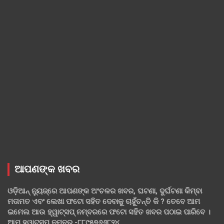
ଆପଣଙ୍କ ଖବର
ଓଡ଼ିଆନ୍ ନ୍ୟୁଜ୍‌ରେ ଆପଣଙ୍କ ଅଂଚଳର ଖବର, ଘଟଣା, ଦୁର୍ଘଟଣା କିମ୍ବା
ମତାମତ ଏବଂ ଲେଖା ଫଟୋ ସହିତ ଦେବାକୁ ଚାହୁଁଚନ୍ତି କି ? ତେବେ ଆମ
ଇମେଲ ଆଉ ହ୍ୱାଟ୍‌ସପ୍ ନମ୍ବରରେ ଫଟୋ ସହିତ ଖବର ପଠାଇ ପାରିବେ ।
ଆମ ହ୍ୱାଟ୍‌ସପ୍ ନମ୍ବର -୮୮୯୫୭୬୬୮୨୪