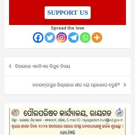
SUPPORT US
Spread the love
Post
ବିହାରରେ ଏନଡିଏର ବିପୁଳ ବିଜୟ
navigation
ନବରଙ୍ଗପୁର ଜିଲ୍ଲାରେ ଶୀତ ରୋ ପ୍ରକୋପ ବଡୁଛି*