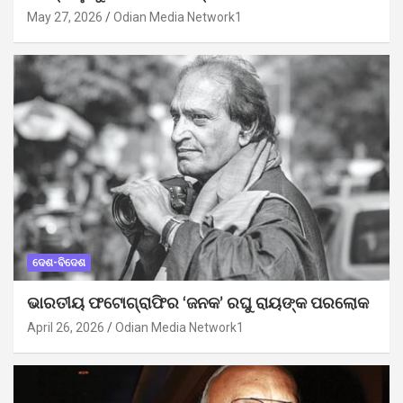
May 27, 2026
Odian Media Network1
ଦେଶ-ବିଦେଶ
ଭାରତୀୟ ଫଟୋଗ୍ରାଫିର ‘ଜନକ’ ରଘୁ ରାୟଙ୍କ ପରଲୋକ
April 26, 2026
Odian Media Network1