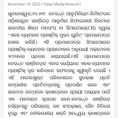
November 14, 2025
Odian Media Network1
ଭୁବନେଶ୍ୱର,୧୪।୧୧: ବେଦାନ୍ତ ଆଲୁମିନିୟମ ଲିମିଟେଡର
ଓଡ଼ିଶାସ୍ଥିତ ଲାଞ୍ଜିଗଡ଼ ଆଲୁମିନା ରିଫାଇନାରୀ ନିକଟରେ
ଭାରତୀୟ ଶିଳ୍ପ ମହାସଂଘ ବା ସିଆଇଆଇ(CII) ଦ୍ୱାରା
‘ଏକକ ବ୍ୟବହାର ପ୍ଲାଷ୍ଟିକ୍ ମୁକ୍ତ ୟୁନିଟ୍’ ପ୍ରମାଣପତ୍ର
ହାସଲ କରିଛି। ଏହି ପ୍ରମାଣପତ୍ର ସିଆଇଆଇର
ପ୍ଲାଷ୍ଟିକ୍-ବ୍ୟବହାର ପ୍ରୋଟୋକଲ ଅନୁଯାୟୀ ଅକ୍ଟୋବର
୨୦୨୫ରେ ପ୍ରଦାନ କରାଯାଇଛି।ଏହି ପ୍ରମାଣପତ୍ର
ବେଦାନ୍ତ ଲାଞ୍ଜିଗଡ଼ର ଏହାର କାର୍ଯ୍ୟରେ ଏକକ-ବ୍ୟବହାର
ପ୍ଲାଷ୍ଟିକ୍ ଦୂର କରିବାରେ ସଫଳତାକୁ ସ୍ୱୀକୃତି ଦେଇଛି ।
ଏହି ମାଇଲଖୁଣ୍ଟ ପରିବେଶଗତ ସୁରକ୍ଷା ପ୍ରତି
କମ୍ପାନୀର ପ୍ରତିବଦ୍ଧତାକୁ ପ୍ରଦର୍ଶନ କରେ ଏବଂ
ଭାରତର ଉତ୍ପାଦନ କ୍ଷେତ୍ରରେ ସ୍ଥାୟୀ ଅଭ୍ୟାସ ପାଇଁ
ଏକ ମାନଦଣ୍ଡ ସ୍ଥାପନ କରେ।ବେଦାନ୍ତ ଲାଞ୍ଜିଗଡ଼
ବର୍ଜ୍ୟବସ୍ତୁ ପରିଚାଳନା, ଜଳ ସଂରକ୍ଷଣ, ଜୈବ ବିବିଧତା
ବୃଦ୍ଧି ଏବଂ ନବୀକରଣୀୟ ଶକ୍ତି ସମନ୍ୱୟ କ୍ଷେତ୍ରରେ