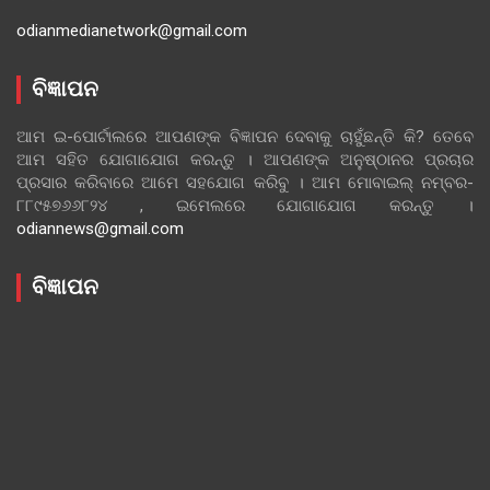
odianmedianetwork@gmail.com
ବିଜ୍ଞାପନ
ଆମ ଇ-ପୋର୍ଟାଲରେ ଆପଣଙ୍କ ବିଜ୍ଞାପନ ଦେବାକୁ ଚାହୁଁଛନ୍ତି କି? ତେବେ
ଆମ ସହିତ ଯୋଗାଯୋଗ କରନ୍ତୁ । ଆପଣଙ୍କ ଅନୁଷ୍ଠାନର ପ୍ରଚାର
ପ୍ରସାର କରିବାରେ ଆମେ ସହଯୋଗ କରିବୁ । ଆମ ମୋବାଇଲ୍ ନମ୍ବର-
୮୮୯୫୭୬୬୮୨୪ , ଇମେଲରେ ଯୋଗାଯୋଗ କରନ୍ତୁ ।
odiannews@gmail.com
ବିଜ୍ଞାପନ