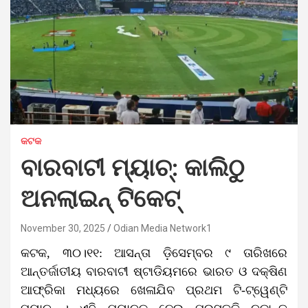
କଟକ
ବାରବାଟୀ ମ୍ୟାଚ୍‌: କାଲିଠୁ
ଅନଲାଇନ୍ ଟିକେଟ୍
November 30, 2025
Odian Media Network1
କଟକ, ୩୦।୧୧: ଆସନ୍ତା ଡ଼ିସେମ୍ବର ୯ ତାରିଖରେ
ଆନ୍ତର୍ଜାତୀୟ ବାରବାଟୀ ଷ୍ଟାଡିୟମରେ ଭାରତ ଓ ଦକ୍ଷିଣ
ଆଫ୍ରିକା ମଧ୍ୟରେ ଖେଳାଯିବ ପ୍ରଥମ ଟି-ଟ୍ୱେଣ୍ଟି