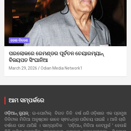
ଦେଶ-ବିଦେଶ
ପରଲୋକରେ ରେମଣ୍ଡର ପୂର୍ବତନ ଚେୟାରମ୍ୟାନ୍
ବିଜୟପତ ସିଂଘାନିଆ
March 29, 2026
Odian Media Network1
ଆମ ସମ୍ପର୍କରେ
ଓଡ଼ିଆନ୍‍ ନ୍ୟୁଜ୍‍
: ଇ-ପୋର୍ଟାଲ୍ ବିଗତ ତିନି ବର୍ଷ ଧରି ଓଡ଼ିଶାର ଏକ ପ୍ରମୁଖ
ଡିଜିଟାଲ ମିଡିଆ ଅନୁଷ୍ଠାନ ଭାବେ ସ୍ଵତନ୍ତ୍ର ପରିଚୟ ପାଇଛି । ଆଜି ଚାରି
ବର୍ଷରେ ପାଦ ଥାପିଛି । ସାମ୍ପ୍ରତିକ ‘ଓଡ଼ିଆନ୍‍ ମିଡିଆ ନେଟୱର୍କ ’ ହେଉଛି