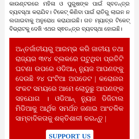
କାଉଣ୍ଟର​‌ରେ ମହିଳା ଓ ପୁରୁଷଙ୍କ ପାଇଁ ସ୍ବତନ୍ତ୍ର
ବ୍ୟବସ୍ଥା କରାଯିବ। ଟିକେଟ୍‌ କିଣିବା ପାଇଁ ରାତିରୁ ଲାଇନ ନ
ଲଗାଇବାକୁ ଅନୁରୋଧ କରାଯାଇଛି। ଗତ ମ୍ୟାଚ୍‌ର ଟିକେଟ୍
ବିଭ୍ରାଟକୁ ଦେଖି ଏଥର ସ୍ଵତନ୍ତ୍ର ବ୍ୟବସ୍ଥା ହୋଇଛି।
ଅନ୍ତର୍ଜାତୀୟରୁ ଆରମ୍ଭ କରି ଜାତୀୟ ତଥା
ରାଜ୍ୟର ୩୧୪ ବ୍ଲକରେ ଘଟୁଥିବା ପ୍ରତିଟି
ଘଟଣା ଉପରେ ଓଡିଆନ୍ ନ୍ୟୁଜ ଆପଣଙ୍କୁ
ଦେଉଛି ୨୪ ଘଂଟିଆ ଅପଡେଟ | କରୋନାର
ସଂକଟ ସମୟରେ ଆମେ ଲୋଡୁଛୁ ଆପଣଙ୍କ
ସହଯୋଗ । ଓଡିଆନ୍ ନ୍ୟୁଜ ଡିଜିଟାଲ
ମିଡିଆକୁ ଆର୍ଥିକ ସମର୍ଥନ ଜଣାଇ ଆଂଚଳିକ
ସାମ୍ବାଦିକତାକୁ ଶକ୍ତିଶାଳୀ କରନ୍ତୁ |
SUPPORT US