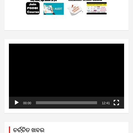
Video
Player
00:00
12:41
ଚର୍ଚ୍ଚିତ ଖବର