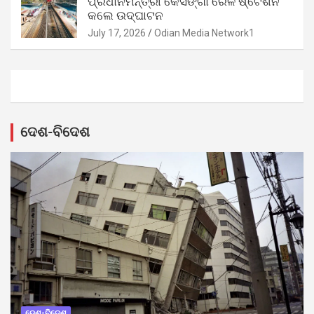
ପ୍ରଧାନମନ୍ତ୍ରୀ କେସିଙ୍ଗା ରେଳ ଷ୍ଟେଶନ
କଲେ ଉଦ୍‌ଘାଟନ
July 17, 2026
Odian Media Network1
ଦେଶ-ବିଦେଶ
ଦେଶ-ବିଦେଶ