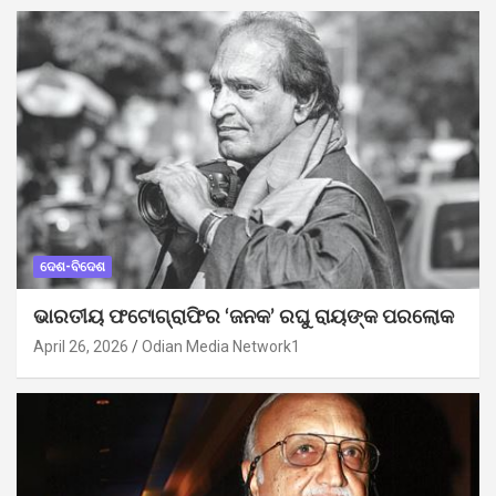
ଦେଶ-ବିଦେଶ
ଭାରତୀୟ ଫଟୋଗ୍ରାଫିର ‘ଜନକ’ ରଘୁ ରାୟଙ୍କ ପରଲୋକ
April 26, 2026
Odian Media Network1