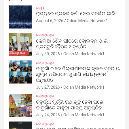
ରାଜ୍ୟ
ରାଜ୍ୟରେ ପ୍ରବଳ ବର୍ଷା ନେଇ ସତର୍କତା ଜାରି
August 6, 2026
Odian Media Network1
ନବରଙ୍ଗପୁର
କେଲିଆ ଶୈବ ପୀଠରେ ବୋଲବମ ପାଇଁ
ପ୍ରସ୍ତୁତି ବୈଠକ ଅନୁଷ୍ଠିତ
July 30, 2026
Odian Media Network1
ନବରଙ୍ଗପୁର
ଡାବୁଗାଁ ଠାରେ ଜିଲ୍ଲାପାଳଙ୍କ ବ୍ଲକ ସ୍ତରୀୟ
ଯୁଗ୍ମ ଅଭିଯୋଗ ଶୁଣାଣି କାର୍ଯ୍ୟକ୍ରମ
ଅନୁଷ୍ଠିତ
July 27, 2026
Odian Media Network1
ନବରଙ୍ଗପୁର
ଚତୁର୍ଦ୍ଧା ମୂର୍ତ୍ତୀ ରଥାରୂଢ଼ ହେବା ପରେ
ଡାବୁଗାଁରେ ବାହୁଡ଼ା ଯାତ୍ରା ଅନୁଷ୍ଠିତ
July 24, 2026
Odian Media Network1
ନବରଙ୍ଗପୁର