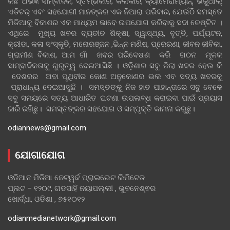
କିଛି ଅଭିଜ୍ଞ ସାମ୍ବାଦିକ, ସ୍ତମ୍ଭକାର, କଳାକାର, କ୍ୟାମେରାମ୍ୟାନ୍, ଭିଜୁଆଲ୍
ଏଡିଟର୍ ଏବଂ ସହଯୋଗୀ ମାନଙ୍କର ଏକ ନିଆରା ପରିବାର, ଯେଉଁଠି ସମସ୍ତେ
ମିଡିଆକୁ ବିକାଶର ଏକ ମାଧ୍ୟମ ଭାବେ ଉପଯୋଗ କରିବାକୁ ସଦା ଚେଷ୍ଟିତ ।
ଏଥିରେ ମୁଖ୍ୟ ଖବର ବ୍ୟତୀତ ଶିକ୍ଷା, ସ୍ୱାସ୍ଥ୍ୟ, ବୃତ୍ତି, ପର୍ଯ୍ୟଟନ,
କ୍ରୀଡା, କଳା ସଂସ୍କୃତି, ମନୋରଞ୍ଜନ ,ଭିନ୍ନ ମଣିଷ, ପ୍ରେରଣା, ଜୀବନ ଜୀବିକା,
ଗ୍ରାମୀଣ ବିକାଶ, ଆମ ଗାଁ ଖବର ପରିବେଷଣ କରି ଗଠନ ମୂଳକ
ସାମ୍ବାଦିକତାକୁ ଗୁରୁତ୍ୱ ଦେଇଆସିଛି । ଓଡ଼ିଶାର ସବୁ ଜିଲା ଖବର ହେଉ କି
ଦେଶରର ଅବା ପୃଥିବୀର କୋଣ ଅନୁକୋଣର ଭଲ ଏବ ସତ୍ୟ ଖବରକୁ
ପ୍ରାଧାନ୍ୟ ଦେଇଆସୁଛି । ସମସ୍ତଙ୍କୁ ନିଜ ହାତ ପାହାନ୍ତାରେ ସବୁ ବେଳେ
ସବୁ ସମୟରେ ସତ୍ୟ ଆଧାରିତ ଘଟଣା ଉପଲବ୍ଧ କରାଇବା ପାଇଁ ପ୍ରୟାସ
ଜାରି ରଖିଛୁ। ସମସ୍ତଙ୍କର ସହଯୋଗ ଓ ସମ୍ପୃକ୍ତି କାମନା କରୁଛୁ।
odiannews@gmail.com
ଯୋଗାଯୋଗ
ଓଡିଆନ ମିଡିଆ ନେଟୱର୍କ ପ୍ରାଇଭେଟ ଲିମିଟେଡ
ପ୍ଲଟ – ୧୨୦୯, ଗଡସାହି ନୟାପଲ୍ଲୀ , ଭୁବନେଶ୍ଵର
ଖୋର୍ଦ୍ଧା, ଓଡିଶା , ୭୫୧୦୧୨
odianmedianetwork@gmail.com