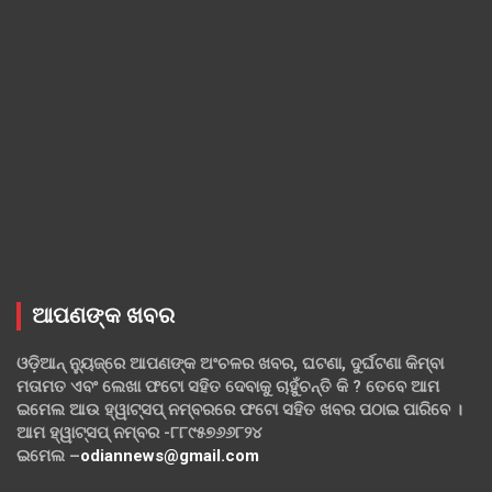
ଆପଣଙ୍କ ଖବର
ଓଡ଼ିଆନ୍ ନ୍ୟୁଜ୍‌ରେ ଆପଣଙ୍କ ଅଂଚଳର ଖବର, ଘଟଣା, ଦୁର୍ଘଟଣା କିମ୍ବା
ମତାମତ ଏବଂ ଲେଖା ଫଟୋ ସହିତ ଦେବାକୁ ଚାହୁଁଚନ୍ତି କି ? ତେବେ ଆମ
ଇମେଲ ଆଉ ହ୍ୱାଟ୍‌ସପ୍ ନମ୍ବରରେ ଫଟୋ ସହିତ ଖବର ପଠାଇ ପାରିବେ ।
ଆମ ହ୍ୱାଟ୍‌ସପ୍ ନମ୍ବର -୮୮୯୫୭୬୬୮୨୪
ଇମେଲ –
odiannews@gmail.com