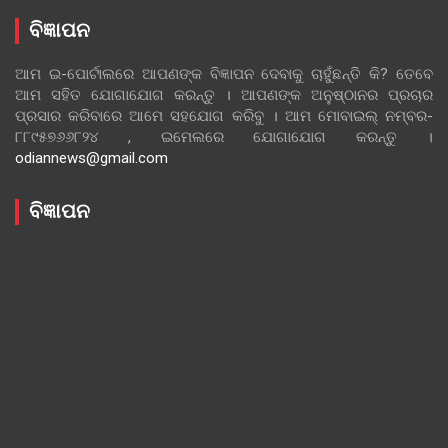
ବିଜ୍ଞାପନ
ଆମ ଇ-ପୋର୍ଟାଲରେ ଆପଣଙ୍କ ବିଜ୍ଞାପନ ଦେବାକୁ ଚାହୁଁଛନ୍ତି କି? ତେବେ
ଆମ ସହିତ ଯୋଗାଯୋଗ କରନ୍ତୁ । ଆପଣଙ୍କ ଅନୁଷ୍ଠାନର ପ୍ରଚାର
ପ୍ରସାର କରିବାରେ ଆମେ ସହଯୋଗ କରିବୁ । ଆମ ମୋବାଇଲ୍ ନମ୍ବର-
୮୮୯୫୭୬୬୮୨୪ , ଇମେଲରେ ଯୋଗାଯୋଗ କରନ୍ତୁ ।
odiannews@gmail.com
ବିଜ୍ଞାପନ