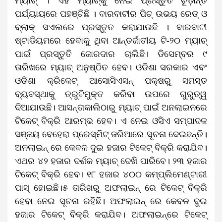
ମ୍ୟାଚ୍ । ଏହି ମ୍ୟାଚ୍‌କୁ ନେଇ ପ୍ରସ୍ତୁତି ଚୂଡ଼ାନ୍ତ
ପର୍ଯ୍ୟାୟରେ ପହଞ୍ଚିଛି । ବାରବାଟୀର ପିଚ୍ ଉଭୟ ରେଡ୍ ଓ
ବ୍ଲାକ୍ ସଏଲରେ ପ୍ରସ୍ତୁତ କରାଯାଉଛି । ବାରବାଟୀ
ଷ୍ଟାଡିୟମରେ ହେବାକୁ ଥିବା ଆନ୍ତର୍ଜାତୀୟ ଟି-୨୦ ମ୍ୟାଚ୍
ପାଇଁ ପ୍ରସ୍ତୁତି ଜୋରଦାର ଚାଲିଛି। ଡିସେମ୍ବର ୯
ତାରିଖରେ ମ୍ୟାଚ୍‌ ଅନୁଷ୍ଠିତ ହେବ। ଓଡିଶା ସରକାର ଏବଂ
ଓଡିଶା କ୍ରିକେଟ୍ ଆସୋସିଏସନ୍ ପକ୍ଷରୁ ସମସ୍ତ
ବ୍ୟବସ୍ଥାକୁ ତ୍ରୁଟିମୁକ୍ତ କରିବା ଉପରେ ଗୁରୁତ୍ୱ
ଦିଆଯାଉଛି। ଆସନ୍ତାକାଲିଠାରୁ ମ୍ୟାଚ୍‌ ପାଇଁ ଅନଲାଇନରେ
ଟିକେଟ୍ ବିକ୍ରି ଆରମ୍ଭ ହେବ। ଏ ନେଇ ଓସିଏ ସମ୍ପାଦକ
ସଞ୍ଜୟ ବେହେରା ପ୍ରେସ୍‌ମିଟ୍ ଜରିଆରେ ସୂଚନା ଦେଇଛନ୍ତି।
ଅନଲାଇନ୍ ରେ କେବଳ ଦୁଇ ହଜାର ଟିକେଟ୍ ବିକ୍ରି କରାଯିବ।
ଏଥର ୪୨ ହଜାର ଦର୍ଶକ ମ୍ୟାଚ୍ ଦେଖି ପାରିବେ। ୨୩ ହଜାର
ଟିକେଟ୍ ବିକ୍ରି ହେବ। ୧୮ ହଜାର ୪୦୦ କମ୍ପ୍ଲିମେଣ୍ଟାରୀ
ପାସ୍‌ ହୋଇଛି।୫ ତାରିଖରୁ ଅଫଲାଇନ୍ ରେ ଟିକେଟ୍ ବିକ୍ରି
ହେବା ନେଇ ସୂଚନା ରହିଛି। ଅଫଲାଇନ୍ ରେ କେବଳ ଦୁଇ
ହଜାର ଟିକେଟ୍ ବିକ୍ରି କରାଯିବ। ଅଫଲାଇନ୍‌ରେ ଟିକେଟ୍‌