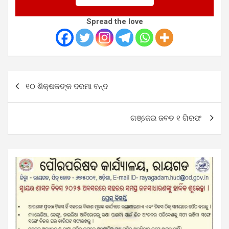
Spread the love
Post
୧୦ ଶିକ୍ଷକଙ୍କ ଦରମା ବନ୍ଦ
navigation
ଗଞ୍ଜେଇ ଜବତ ୧ ଗିରଫ