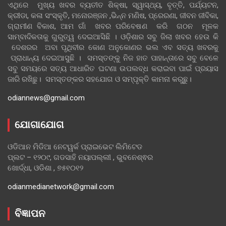
ଏଥିରେ ମୁଖ୍ୟ ଖବର ବ୍ୟତୀତ ଶିକ୍ଷା, ସ୍ୱାସ୍ଥ୍ୟ, ବୃତ୍ତି, ପର୍ଯ୍ୟଟନ,
କ୍ରୀଡା, କଳା ସଂସ୍କୃତି, ମନୋରଞ୍ଜନ ,ଭିନ୍ନ ମଣିଷ, ପ୍ରେରଣା, ଜୀବନ ଜୀବିକା,
ଗ୍ରାମୀଣ ବିକାଶ, ଆମ ଗାଁ ଖବର ପରିବେଷଣ କରି ଗଠନ ମୂଳକ
ସାମ୍ବାଦିକତାକୁ ଗୁରୁତ୍ୱ ଦେଇଆସିଛି । ଓଡ଼ିଶାର ସବୁ ଜିଲା ଖବର ହେଉ କି
ଦେଶରର ଅବା ପୃଥିବୀର କୋଣ ଅନୁକୋଣର ଭଲ ଏବ ସତ୍ୟ ଖବରକୁ
ପ୍ରାଧାନ୍ୟ ଦେଇଆସୁଛି । ସମସ୍ତଙ୍କୁ ନିଜ ହାତ ପାହାନ୍ତାରେ ସବୁ ବେଳେ
ସବୁ ସମୟରେ ସତ୍ୟ ଆଧାରିତ ଘଟଣା ଉପଲବ୍ଧ କରାଇବା ପାଇଁ ପ୍ରୟାସ
ଜାରି ରଖିଛୁ। ସମସ୍ତଙ୍କର ସହଯୋଗ ଓ ସମ୍ପୃକ୍ତି କାମନା କରୁଛୁ।
odiannews@gmail.com
ଯୋଗାଯୋଗ
ଓଡିଆନ ମିଡିଆ ନେଟୱର୍କ ପ୍ରାଇଭେଟ ଲିମିଟେଡ
ପ୍ଲଟ – ୧୨୦୯, ଗଡସାହି ନୟାପଲ୍ଲୀ , ଭୁବନେଶ୍ଵର
ଖୋର୍ଦ୍ଧା, ଓଡିଶା , ୭୫୧୦୧୨
odianmedianetwork@gmail.com
ବିଜ୍ଞାପନ