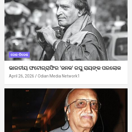
ଦେଶ-ବିଦେଶ
ଭାରତୀୟ ଫଟୋଗ୍ରାଫିର ‘ଜନକ’ ରଘୁ ରାୟଙ୍କ ପରଲୋକ
April 26, 2026
Odian Media Network1