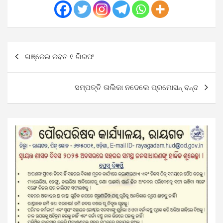
Post
ଗଞ୍ଜେଇ ଜବତ ୧ ଗିରଫ
navigation
ସମ୍ପତ୍ତି ତାଲିକା ନଦେଲେ ପ୍ରମୋସନ୍ ବନ୍ଦ