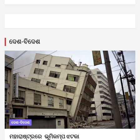
ଦେଶ-ବିଦେଶ
ଦେଶ-ବିଦେଶ
ମହାରାଷ୍ଟ୍ରରେ ଭୂମିକମ୍ପ ଝଟକା