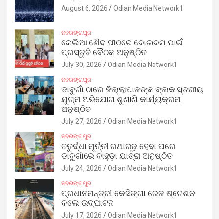
August 6, 2026
Odian Media Network1
ନବରଙ୍ଗପୁର
କେଲିଆ ଶୈବ ପୀଠରେ ବୋଲବମ ପାଇଁ
ପ୍ରସ୍ତୁତି ବୈଠକ ଅନୁଷ୍ଠିତ
July 30, 2026
Odian Media Network1
ନବରଙ୍ଗପୁର
ଡାବୁଗାଁ ଠାରେ ଜିଲ୍ଲାପାଳଙ୍କ ବ୍ଲକ ସ୍ତରୀୟ
ଯୁଗ୍ମ ଅଭିଯୋଗ ଶୁଣାଣି କାର୍ଯ୍ୟକ୍ରମ
ଅନୁଷ୍ଠିତ
July 27, 2026
Odian Media Network1
ନବରଙ୍ଗପୁର
ଚତୁର୍ଦ୍ଧା ମୂର୍ତ୍ତୀ ରଥାରୂଢ଼ ହେବା ପରେ
ଡାବୁଗାଁରେ ବାହୁଡ଼ା ଯାତ୍ରା ଅନୁଷ୍ଠିତ
July 24, 2026
Odian Media Network1
ନବରଙ୍ଗପୁର
ପ୍ରଧାନମନ୍ତ୍ରୀ କେସିଙ୍ଗା ରେଳ ଷ୍ଟେଶନ
କଲେ ଉଦ୍‌ଘାଟନ
July 17, 2026
Odian Media Network1