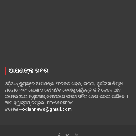
ଆପଣଙ୍କ ଖବର
ଓଡ଼ିଆନ୍ ନ୍ୟୁଜ୍‌ରେ ଆପଣଙ୍କ ଅଂଚଳର ଖବର, ଘଟଣା, ଦୁର୍ଘଟଣା କିମ୍ବା
ମତାମତ ଏବଂ ଲେଖା ଫଟୋ ସହିତ ଦେବାକୁ ଚାହୁଁଚନ୍ତି କି ? ତେବେ ଆମ
ଇମେଲ ଆଉ ହ୍ୱାଟ୍‌ସପ୍ ନମ୍ବରରେ ଫଟୋ ସହିତ ଖବର ପଠାଇ ପାରିବେ ।
ଆମ ହ୍ୱାଟ୍‌ସପ୍ ନମ୍ବର -୮୮୯୫୭୬୬୮୨୪
ଇମେଲ –
odiannews@gmail.com