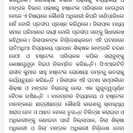
ମଙ୍ଗଳ ବିଭାଗ ପକ୍ଷରୁ ହଷ୍ଟେଲ ପରିଚାଳନା ହେଉଥିବା
ବେଳେ ଏ ବିଷୟରେ କୌଣସି ଅଧିକାରୀ କିପରି ଜାଣିପାରିଲେ
ନାହିଁ ବୋଲି ପ୍ରଦୀପ ପ୍ରଶ୍ନ କରିଥିଲେ। ଜିଲାପାଳ ମଧ୍ୟ
ସମାନ ପରିମାଣର ଦାୟୀ ବୋଲି ପ୍ରଦୀପ ତାଙ୍କୁ ସିଧାସଳଖ
କହିଥିଲେ। ଜିଲାପାଳଙ୍କ ନିର୍ଦ୍ଦେଶକ୍ରମେ ଏହି ଘଟଣାରେ
ରାତିଅଧିଆ ବିଦ୍ୟାଳୟ ପ୍ରଧାନ ଶିକ୍ଷକ କାଙ୍ଗାଳି ଚରଣ
ସେଠୀ ଓ ହଷ୍ଟେଲ ପରିଚାଳକ କପିଲ ସରାବୁଙ୍କୁ
କୋଷାଗୁମୁଡ଼ା ବିଇଓ ନିଲମ୍ବିତ କରିଛନ୍ତି। ପିଏଆଇଟିଡି
ରାଜୀବ କୁମାର ସାହୁ ହଷ୍ଟେଲ ରୋଷେୟା ଡମ୍ବରୁ ଭତରାକୁ
କର୍ଯ୍ୟଚ୍ୟୁତ କରିଛନ୍ତି । ଜିଲାପାଳ ଏହି ଘଟଣା ସମ୍ପର୍କରେ
ଶିକ୍ଷା ଓ ମଙ୍ଗଳ ବିଭାଗକୁ ନେଇ ଏକ ଗୁରୁତ୍ୱପୂର୍ଣ୍ଣ
ବୈଠକ ରଖିଛନ୍ତି । ବାରମ୍ବାର ବିଦ୍ୟାଳୟ ଓ ହଷ୍ଟେଲ
ମାନଙ୍କରେ ଛାତ୍ରୀଛାତ୍ର କୌଣସି କାରଣରୁ ସ୍ବାସ୍ଥ୍ୟ
ଖରାପ ହେବ ଓ ଆହତ ହେଲେ ତୁରନ୍ତ ଚିକିତ୍ସା କରାଇବା ଓ
ଅଧିକାରୀଙ୍କୁ ଜଣାଇବା ପାଇଁ ଜିଲ୍ଲାପାଳ, ଜିଲା ଶିକ୍ଷା
ଅଧିକାରୀ ଓ ଜିଲା ମଙ୍ଗଳ ଅଧିକାରୀ ନିର୍ଦ୍ଦେଶ ଦେବା