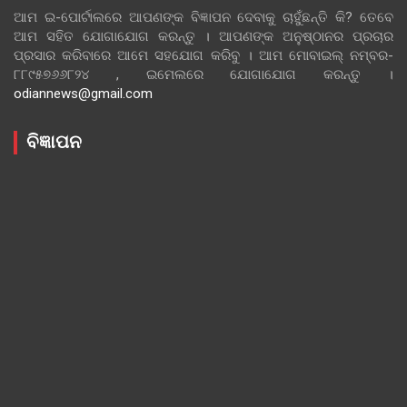
ଆମ ଇ-ପୋର୍ଟାଲରେ ଆପଣଙ୍କ ବିଜ୍ଞାପନ ଦେବାକୁ ଚାହୁଁଛନ୍ତି କି? ତେବେ
ଆମ ସହିତ ଯୋଗାଯୋଗ କରନ୍ତୁ । ଆପଣଙ୍କ ଅନୁଷ୍ଠାନର ପ୍ରଚାର
ପ୍ରସାର କରିବାରେ ଆମେ ସହଯୋଗ କରିବୁ । ଆମ ମୋବାଇଲ୍ ନମ୍ବର-
୮୮୯୫୭୬୬୮୨୪ , ଇମେଲରେ ଯୋଗାଯୋଗ କରନ୍ତୁ ।
odiannews@gmail.com
ବିଜ୍ଞାପନ