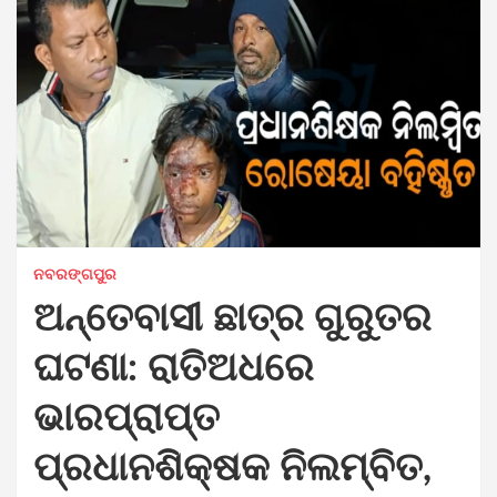
ନବରଙ୍ଗପୁର
ଅନ୍ତେବାସୀ ଛାତ୍ର ଗୁରୁତର
ଘଟଣା: ରାତିଅଧରେ
ଭାରପ୍ରାପ୍ତ
ପ୍ରଧାନଶିକ୍ଷକ ନିଲମ୍ବିତ,