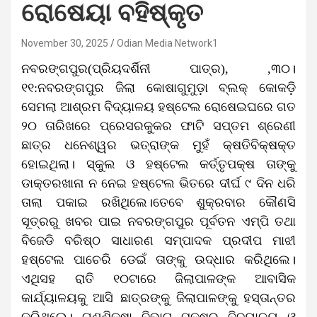
ରୋଷେୟା ବହିଷ୍କୃତ
November 30, 2025
Odian Media Network1
ନବରଙ୍ଗପୁର(ପ୍ରିୟଦର୍ଶିନୀ ପାତ୍ର), ,୩୦।
୧୧:ନବରଙ୍ଗପୁର ଜିଲା କୋଷାଗୁମୁଡ଼ା ବ୍ଲକ୍‌ କୋକଡ଼ି
ସେମଲା ଆଶ୍ରମ ବିଦ୍ୟାଳୟ ହଷ୍ଟେଲ ରୋଷେଇଘରେ ଗତ
୨୦ ତାରିଖରେ ପ୍ରେସରକୁକର ଫାଟି ସପ୍ତମ ଶ୍ରେଣୀ
ଛାତ୍ର ଧନେଶ୍ୱର ଭତ୍ରାଙ୍କ ମୁହଁ କ୍ଷତିବିକ୍ଷକ୍ତ
ହୋଇଥିଲା। ସ୍କୁଲ ଓ ହଷ୍ଟେଲ କର୍ତ୍ତୃପକ୍ଷ ତାଙ୍କୁ
ଡାକ୍ତରଖାନା ନ ନେଇ ହଷ୍ଟେଲ ଭିତରେ ଦୀର୍ଘ ୯ ଦିନ ଧରି
ତାଲା ପକାଇ ରଖିଥିଲେ।ତେବେ ଶୁକ୍ରବାର କୌଣସି
ସୂତ୍ରରୁ ଖବର ପାଇ ନବରଙ୍ଗପୁର ପୂର୍ବତନ ଏମ୍‌ପି ତଥା
ବିଜେଡି ବରିଷ୍ଠ ସାଧାରଣ ସମ୍ପାଦକ ପ୍ରଦୀପ ମାଝୀ
ହଷ୍ଟେଲ ପାଚେରି ଡେଇଁ ତାଙ୍କୁ ଉଦ୍ଧାର କରିଥିଲେ।
ଏଥିସହ ରାତି ୧୦ଟାରେ ଜିଲାପାଳଙ୍କ ଆବାସିକ
କାର୍ଯ୍ୟାଳୟକୁ ଆସି ଛାତ୍ରଙ୍କୁ ଜିଲାପାଳଙ୍କୁ ହସ୍ତାନ୍ତର
କରିଥିଲେ। ଗଣଶିକ୍ଷା ବିଭାଗ ପକ୍ଷରୁ ବିଦ୍ୟାଳୟ ଓ