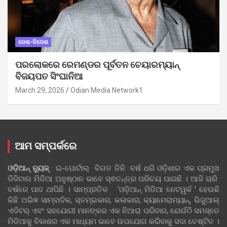
ଦେଶ-ବିଦେଶ
ପରଲୋକରେ ରେମଣ୍ଡର ପୂର୍ବତନ ଚେୟାରମ୍ୟାନ୍
ବିଜୟପତ ସିଂଘାନିଆ
March 29, 2026
Odian Media Network1
ଆମ ସମ୍ପର୍କରେ
ଓଡ଼ିଆନ୍‍ ନ୍ୟୁଜ୍‍
: ଇ-ପୋର୍ଟାଲ୍ ବିଗତ ତିନି ବର୍ଷ ଧରି ଓଡ଼ିଶାର ଏକ ପ୍ରମୁଖ
ଡିଜିଟାଲ ମିଡିଆ ଅନୁଷ୍ଠାନ ଭାବେ ସ୍ଵତନ୍ତ୍ର ପରିଚୟ ପାଇଛି । ଆଜି ଚାରି
ବର୍ଷରେ ପାଦ ଥାପିଛି । ସାମ୍ପ୍ରତିକ ‘ଓଡ଼ିଆନ୍‍ ମିଡିଆ ନେଟୱର୍କ ’ ହେଉଛି
କିଛି ଅଭିଜ୍ଞ ସାମ୍ବାଦିକ, ସ୍ତମ୍ଭକାର, କଳାକାର, କ୍ୟାମେରାମ୍ୟାନ୍, ଭିଜୁଆଲ୍
ଏଡିଟର୍ ଏବଂ ସହଯୋଗୀ ମାନଙ୍କର ଏକ ନିଆରା ପରିବାର, ଯେଉଁଠି ସମସ୍ତେ
ମିଡିଆକୁ ବିକାଶର ଏକ ମାଧ୍ୟମ ଭାବେ ଉପଯୋଗ କରିବାକୁ ସଦା ଚେଷ୍ଟିତ ।