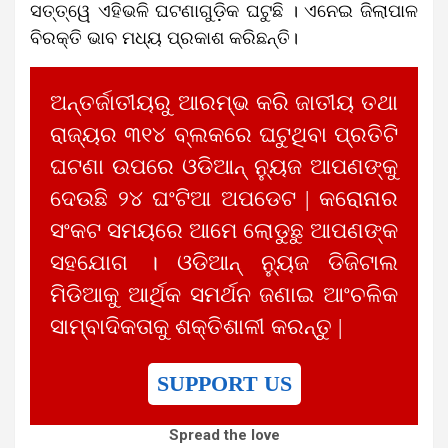
ସତ୍ତ୍ୱେ ଏହିଭଳି ଘଟଣାଗୁଡ଼ିକ ଘଟୁଛି । ଏନେଇ ଜିଲାପାଳ
ବିରକ୍ତି ଭାବ ମଧ୍ୟ ପ୍ରକାଶ କରିଛନ୍ତି।
ଅନ୍ତର୍ଜାତୀୟରୁ ଆରମ୍ଭ କରି ଜାତୀୟ ତଥା
ରାଜ୍ୟର ୩୧୪ ବ୍ଲକରେ ଘଟୁଥିବା ପ୍ରତିଟି
ଘଟଣା ଉପରେ ଓଡିଆନ୍ ନ୍ୟୁଜ ଆପଣଙ୍କୁ
ଦେଉଛି ୨୪ ଘଂଟିଆ ଅପଡେଟ | କରୋନାର
ସଂକଟ ସମୟରେ ଆମେ ଲୋଡୁଛୁ ଆପଣଙ୍କ
ସହଯୋଗ । ଓଡିଆନ୍ ନ୍ୟୁଜ ଡିଜିଟାଲ
ମିଡିଆକୁ ଆର୍ଥିକ ସମର୍ଥନ ଜଣାଇ ଆଂଚଳିକ
ସାମ୍ବାଦିକତାକୁ ଶକ୍ତିଶାଳୀ କରନ୍ତୁ |
SUPPORT US
Spread the love