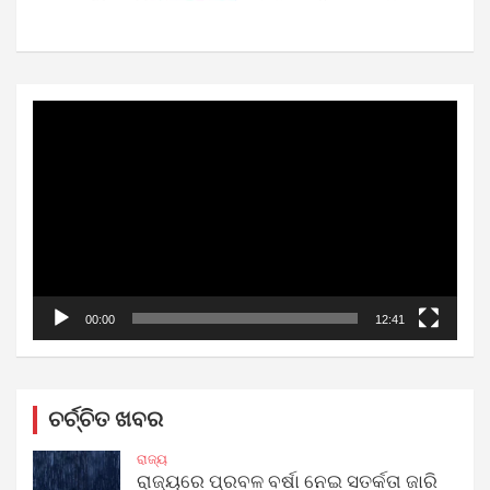
Video
Player
00:00
12:41
ଚର୍ଚ୍ଚିତ ଖବର
ରାଜ୍ୟ
ରାଜ୍ୟରେ ପ୍ରବଳ ବର୍ଷା ନେଇ ସତର୍କତା ଜାରି