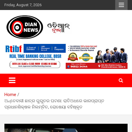
Skip
Friday, August 7, 2026
to
content
ସାରା ଦୁନିଆର ଖବର ଆପଣଙ୍କ ହାତମୁଠାରେ…
ଓଡିଆନ୍ ନ୍ୟୁଜ
Home
ଅନ୍ତେବାସୀ ଛାତ୍ର ଗୁରୁତର ଘଟଣା: ରାତିଅଧରେ ଭାରପ୍ରାପ୍ତ
ପ୍ରଧାନଶିକ୍ଷକ ନିଲମ୍ବିତ, ରୋଷେୟା ବହିଷ୍କୃତ