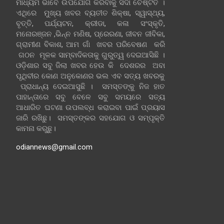
ମାଧ୍ୟମ ଭାବେ ଉପଯୋଗ କରିବାକୁ ସଦା ଚେଷ୍ଟିତ ।
ଏଥିରେ ମୁଖ୍ୟ ଖବର ବ୍ୟତୀତ ଶିକ୍ଷା, ସ୍ୱାସ୍ଥ୍ୟ,
ବୃତ୍ତି, ପର୍ଯ୍ୟଟନ, କ୍ରୀଡା, କଳା ସଂସ୍କୃତି,
ମନୋରଞ୍ଜନ ,ଭିନ୍ନ ମଣିଷ, ପ୍ରେରଣା, ଜୀବନ ଜୀବିକା,
ଗ୍ରାମୀଣ ବିକାଶ, ଆମ ଗାଁ ଖବର ପରିବେଷଣ କରି
ଗଠନ ମୂଳକ ସାମ୍ବାଦିକତାକୁ ଗୁରୁତ୍ୱ ଦେଇଆସିଛି ।
ଓଡ଼ିଶାର ସବୁ ଜିଲା ଖବର ହେଉ କି ଦେଶରର ଅବା
ପୃଥିବୀର କୋଣ ଅନୁକୋଣର ଭଲ ଏବ ସତ୍ୟ ଖବରକୁ
ପ୍ରାଧାନ୍ୟ ଦେଇଆସୁଛି । ସମସ୍ତଙ୍କୁ ନିଜ ହାତ
ପାହାନ୍ତାରେ ସବୁ ବେଳେ ସବୁ ସମୟରେ ସତ୍ୟ
ଆଧାରିତ ଘଟଣା ଉପଲବ୍ଧ କରାଇବା ପାଇଁ ପ୍ରୟାସ
ଜାରି ରଖିଛୁ। ସମସ୍ତଙ୍କର ସହଯୋଗ ଓ ସମ୍ପୃକ୍ତି
କାମନା କରୁଛୁ।
odiannews@gmail.com