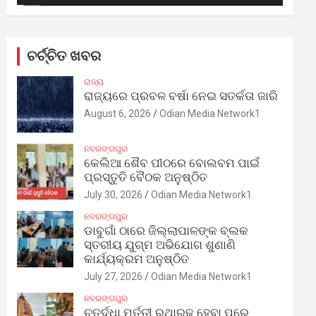
ଚର୍ଚ୍ଚିତ ଖବର
ରାଜ୍ୟ
ରାଜ୍ୟରେ ପ୍ରବଳ ବର୍ଷା ନେଇ ସତର୍କତା ଜାରି
August 6, 2026
Odian Media Network1
ନବରଙ୍ଗପୁର
କେଲିଆ ଶୈବ ପୀଠରେ ବୋଲବମ ପାଇଁ
ପ୍ରସ୍ତୁତି ବୈଠକ ଅନୁଷ୍ଠିତ
July 30, 2026
Odian Media Network1
ନବରଙ୍ଗପୁର
ଡାବୁଗାଁ ଠାରେ ଜିଲ୍ଲାପାଳଙ୍କ ବ୍ଲକ
ସ୍ତରୀୟ ଯୁଗ୍ମ ଅଭିଯୋଗ ଶୁଣାଣି
କାର୍ଯ୍ୟକ୍ରମ ଅନୁଷ୍ଠିତ
July 27, 2026
Odian Media Network1
ନବରଙ୍ଗପୁର
ଚତୁର୍ଦ୍ଧା ମୂର୍ତ୍ତୀ ରଥାରୂଢ଼ ହେବା ପରେ