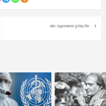
ଶୀତ ଅଧିବେଶନର ତୃତୀୟ ଦିନ