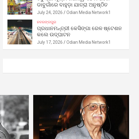
ଡାବୁଗାଁରେ ବାହୁଡ଼ା ଯାତ୍ରା ଅନୁଷ୍ଠିତ
July 24, 2026
Odian Media Network1
ନବରଙ୍ଗପୁର
ପ୍ରଧାନମନ୍ତ୍ରୀ କେସିଙ୍ଗା ରେଳ ଷ୍ଟେଶନ
କଲେ ଉଦ୍‌ଘାଟନ
July 17, 2026
Odian Media Network1