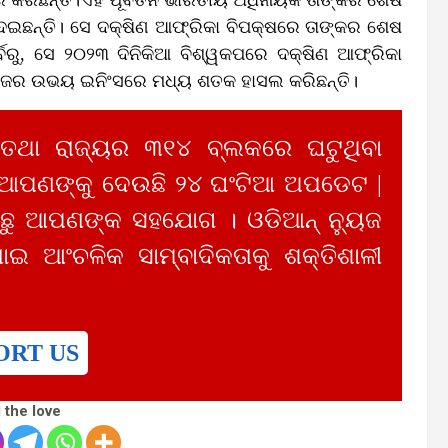
ଦେଇଛନ୍ତି। ସେ ଦକ୍ଷିଣ ଆଫ୍ରିକା ବିପକ୍ଷରେ ତାଙ୍କର ଶେଷ
ର୍ବରୁ, ସେ ୨୦୨୩ ଦିନିକିଆ ବିଶ୍ୱକପରେ ଦକ୍ଷିଣ ଆଫ୍ରିକା
ରିଜର ଉଭୟ ଇନିଂସରେ ମଧ୍ୟ ଶତକ ହାସଲ କରିଛନ୍ତି।
 ତଥା ରାଜ୍ୟର ୩୧୪ ବ୍ଲକରେ ଘଟୁଥିବା
 ଆପଣଙ୍କୁ ଦେଉଛି ୨୪ ଘଂଟିଆ ଅପଡେଟ |
ୁ ଆପଣଙ୍କ ସହଯୋଗ । ଓଡିଆନ୍ ନ୍ୟୁଜ
ାଇ ଆଂଚଳିକ ସାମ୍ବାଦିକତାକୁ ଶକ୍ତିଶାଳୀ
ORT US
 the love