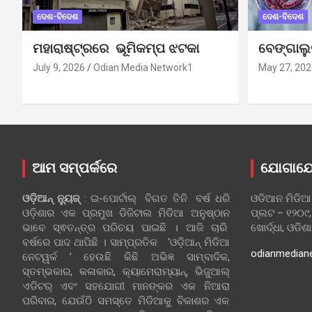
ଦେଶ-ବିଦେଶ
ଦେଶ-ବିଦେଶ
ମହାରାଷ୍ଟ୍ରରେ ଭୂମିକମ୍ପ ଝଟକା
ବେଙ୍ଗାଲ
July 9, 2026
Odian Media Network1
May 27, 202
ଆମ ସମ୍ପର୍କରେ
ଯୋଗାଯ
ଓଡ଼ିଆନ୍‍ ନ୍ୟୁଜ୍‍
: ଇ-ପୋର୍ଟାଲ୍ ବିଗତ ତିନି ବର୍ଷ ଧରି
ଓଡିଆନ ମିଡିଆ
ଓଡ଼ିଶାର ଏକ ପ୍ରମୁଖ ଡିଜିଟାଲ ମିଡିଆ ଅନୁଷ୍ଠାନ
ପ୍ଲଟ – ୧୨୦୯,
ଭାବେ ସ୍ଵତନ୍ତ୍ର ପରିଚୟ ପାଇଛି । ଆଜି ଚାରି
ଖୋର୍ଦ୍ଧା, ଓଡିଶ
ବର୍ଷରେ ପାଦ ଥାପିଛି । ସାମ୍ପ୍ରତିକ ‘ଓଡ଼ିଆନ୍‍ ମିଡିଆ
odianmedian
ନେଟୱର୍କ ’ ହେଉଛି କିଛି ଅଭିଜ୍ଞ ସାମ୍ବାଦିକ,
ସ୍ତମ୍ଭକାର, କଳାକାର, କ୍ୟାମେରାମ୍ୟାନ୍, ଭିଜୁଆଲ୍
ଏଡିଟର୍ ଏବଂ ସହଯୋଗୀ ମାନଙ୍କର ଏକ ନିଆରା
ପରିବାର, ଯେଉଁଠି ସମସ୍ତେ ମିଡିଆକୁ ବିକାଶର ଏକ