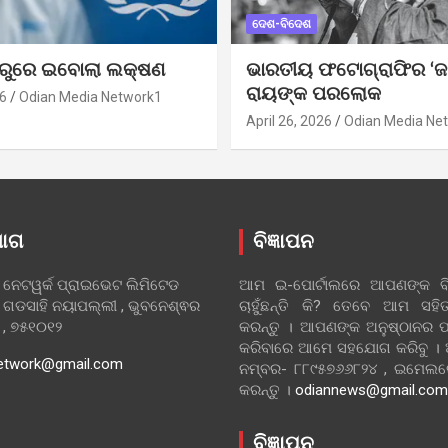
ଦେଶ-ବିଦେଶ
ୁରୁରେ ଇବୋଲା ଲକ୍ଷଣ
ଭାରତୀୟ ଫଟୋଗ୍ରାଫିର ‘ଜ
ରାୟଙ୍କ ପରଲୋକ
6
Odian Media Network1
April 26, 2026
Odian Media Ne
ୋଗ
ବିଜ୍ଞାପନ
 ନେଟୱର୍କ ପ୍ରାଇଭେଟ ଲିମିଟେଡ
ଆମ ଇ-ପୋର୍ଟାଲରେ ଆପଣଙ୍କ ବିଜ
 ଗଡସାହି ନୟାପଲ୍ଲୀ , ଭୁବନେଶ୍ଵର
ଚାହୁଁଛନ୍ତି କି? ତେବେ ଆମ ସ
ା , ୭୫୧୦୧୨
କରନ୍ତୁ । ଆପଣଙ୍କ ଅନୁଷ୍ଠାନର ପ
କରିବାରେ ଆମେ ସହଯୋଗ କରିବୁ ।
etwork@gmail.com
ନମ୍ବର- ୮୮୯୫୭୬୬୮୨୪ , ଇମେ
କରନ୍ତୁ ।
odiannews@gmail.com
ବିଜ୍ଞାପନ