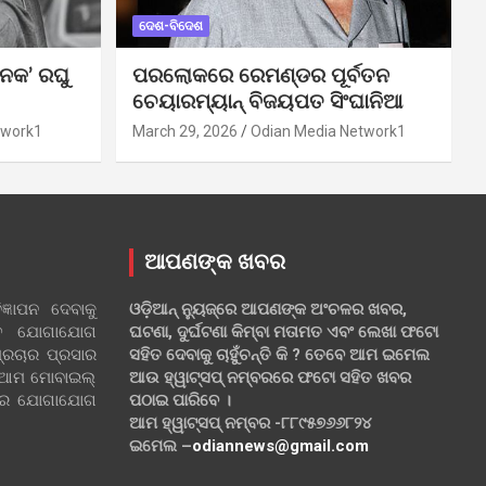
ଦେଶ-ବିଦେଶ
ନକ’ ରଘୁ
ପରଲୋକରେ ରେମଣ୍ଡର ପୂର୍ବତନ
ଚେୟାରମ୍ୟାନ୍ ବିଜୟପତ ସିଂଘାନିଆ
twork1
March 29, 2026
Odian Media Network1
ଆପଣଙ୍କ ଖବର
୍ଞାପନ ଦେବାକୁ
ଓଡ଼ିଆନ୍ ନ୍ୟୁଜ୍‌ରେ ଆପଣଙ୍କ ଅଂଚଳର ଖବର,
ହିତ ଯୋଗାଯୋଗ
ଘଟଣା, ଦୁର୍ଘଟଣା କିମ୍ବା ମତାମତ ଏବଂ ଲେଖା ଫଟୋ
୍ରଚାର ପ୍ରସାର
ସହିତ ଦେବାକୁ ଚାହୁଁଚନ୍ତି କି ? ତେବେ ଆମ ଇମେଲ
 ଆମ ମୋବାଇଲ୍
ଆଉ ହ୍ୱାଟ୍‌ସପ୍ ନମ୍ବରରେ ଫଟୋ ସହିତ ଖବର
ଲରେ ଯୋଗାଯୋଗ
ପଠାଇ ପାରିବେ ।
ଆମ ହ୍ୱାଟ୍‌ସପ୍ ନମ୍ବର -୮୮୯୫୭୬୬୮୨୪
ଇମେଲ –
odiannews@gmail.com