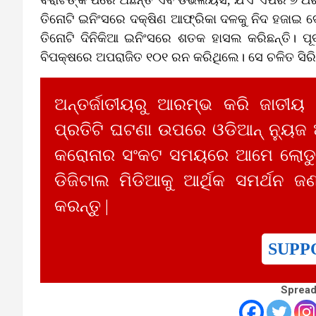
ତିନୋଟି ଇନିଂସରେ ଦକ୍ଷିଣ ଆଫ୍ରିକା ଦଳକୁ ନିଦ ହଜାଇ 
ତିନୋଟି ଦିନିକିଆ ଇନିଂସରେ ଶତକ ହାସଲ କରିଛନ୍ତି। ପୂ
ବିପକ୍ଷରେ ଅପରାଜିତ ୧୦୧ ରନ କରିଥିଲେ। ସେ ଚଳିତ ସି
ଅନ୍ତର୍ଜାତୀୟରୁ ଆରମ୍ଭ କରି ଜାତୀୟ
ପ୍ରତିଟି ଘଟଣା ଉପରେ ଓଡିଆନ୍ ନ୍ୟୁଜ
କରୋନାର ସଂକଟ ସମୟରେ ଆମେ ଲୋଡୁଛ
ଡିଜିଟାଲ ମିଡିଆକୁ ଆର୍ଥିକ ସମର୍ଥନ ଜଣ
କରନ୍ତୁ |
SUPP
Spread