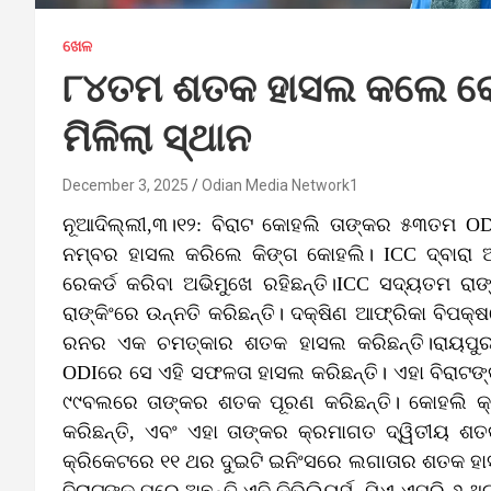
ଖେଳ
୮୪ତମ ଶତକ ହାସଲ କଲେ କୋହ
ମିଳିଲା ସ୍ଥାନ
December 3, 2025
Odian Media Network1
ନୂଆଦିଲ୍ଲୀ,୩।୧୨: ବିରାଟ କୋହଲି ତାଙ୍କର ୫୩ତମ OD
ନମ୍ବର ହାସଲ କରିଲେ କିଙ୍ଗ କୋହଲି। ICC ଦ୍ବାରା ଆସି
ରେକର୍ଡ କରିବା ଅଭିମୁଖେ ରହିଛନ୍ତି।ICC ସଦ୍ୟତମ ରାଙ୍
ରାଙ୍କିଂରେ ଉନ୍ନତି କରିଛନ୍ତି। ଦକ୍ଷିଣ ଆଫ୍ରିକା ବିପକ
ରନର ଏକ ଚମତ୍କାର ଶତକ ହାସଲ କରିଛନ୍ତି।ରାୟପୁରର
ODIରେ ସେ ଏହି ସଫଳତା ହାସଲ କରିଛନ୍ତି। ଏହା ବିରାଟଙ
୯୯ବଲରେ ତାଙ୍କର ଶତକ ପୂରଣ କରିଛନ୍ତି। କୋହଲି କ୍
କରିଛନ୍ତି, ଏବଂ ଏହା ତାଙ୍କର କ୍ରମାଗତ ଦ୍ୱିତୀୟ ଶ
କ୍ରିକେଟରେ ୧୧ ଥର ଦୁଇଟି ଇନିଂସରେ ଲଗାତାର ଶତକ ହା
ବିରାଟଙ୍କ ପରେ ଅଛନ୍ତି ଏବି ଡିଭିଲିୟର୍ସ, ଯିଏ ଏପରି ୬ 