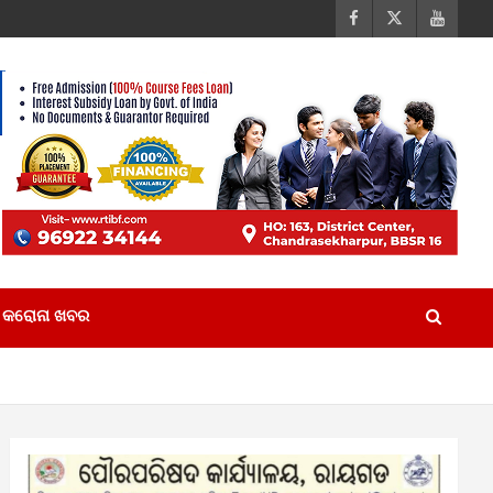
କରୋନା ଖବର