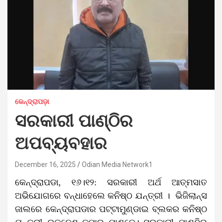
କେନ୍ଦ୍ରାପଡ଼ା
ସରକାରୀ ପାଣ୍ଠିର
ଅପବ୍ୟବହାର
December 16, 2025
Odian Media Network1
କେନ୍ଦ୍ରାପଡା, ୧୬।୧୨: ସରକାରୀ ଅର୍ଥ ଆତ୍ମସାତ
ଅଭିଯୋଗରେ ବନ୍ଧାହେଲେ କନିଷ୍ଠ ଯନ୍ତ୍ରୀ । ଭିଜିଲାନ୍ସ
ଜାଲରେ କେନ୍ଦ୍ରାପଡାର ପଟ୍ଟାମୁଣ୍ଡାଇ ବ୍ଲକର କନିଷ୍ଠ