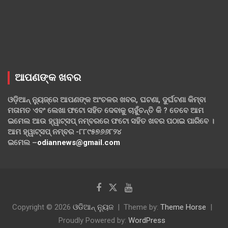
ଆପଣଙ୍କ ଖବର
ଓଡ଼ିଆନ୍ ନ୍ୟୁଜ୍‌ରେ ଆପଣଙ୍କ ଅଂଚଳର ଖବର, ଘଟଣା, ଦୁର୍ଘଟଣା କିମ୍ବା
ମତାମତ ଏବଂ ଲେଖା ଫଟୋ ସହିତ ଦେବାକୁ ଚାହୁଁଚନ୍ତି କି ? ତେବେ ଆମ
ଇମେଲ ଆଉ ହ୍ୱାଟ୍‌ସପ୍ ନମ୍ବରରେ ଫଟୋ ସହିତ ଖବର ପଠାଇ ପାରିବେ ।
ଆମ ହ୍ୱାଟ୍‌ସପ୍ ନମ୍ବର -୮୮୯୫୭୬୬୮୨୪
ଇମେଲ –
odiannews@gmail.com
Copyright © 2026
ଓଡିଆନ୍ ନ୍ୟୁଜ
Theme by:
Theme Horse
Proudly Powered by:
WordPress