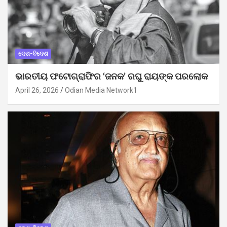
ଦେଶ-ବିଦେଶ
ଭାରତୀୟ ଫଟୋଗ୍ରାଫିର ‘ଜନକ’ ରଘୁ ରାୟଙ୍କ ପରଲୋକ
April 26, 2026
Odian Media Network1