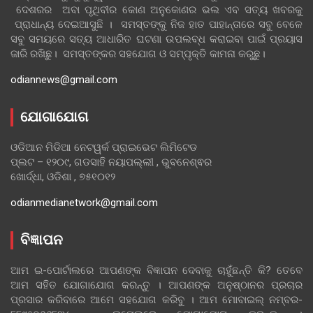
ଦେଶରର ଅବା ପୃଥିବୀର କୋଣ ଅନୁକୋଣର ଭଲ ଏବ ସତ୍ୟ ଖବରକୁ
ପ୍ରାଧାନ୍ୟ ଦେଇଆସୁଛି । ସମସ୍ତଙ୍କୁ ନିଜ ହାତ ପାହାନ୍ତାରେ ସବୁ ବେଳେ
ସବୁ ସମୟରେ ସତ୍ୟ ଆଧାରିତ ଘଟଣା ଉପଲବ୍ଧ କରାଇବା ପାଇଁ ପ୍ରୟାସ
ଜାରି ରଖିଛୁ। ସମସ୍ତଙ୍କର ସହଯୋଗ ଓ ସମ୍ପୃକ୍ତି କାମନା କରୁଛୁ।
odiannews@gmail.com
ଯୋଗାଯୋଗ
ଓଡିଆନ ମିଡିଆ ନେଟୱର୍କ ପ୍ରାଇଭେଟ ଲିମିଟେଡ
ପ୍ଲଟ – ୧୨୦୯, ଗଡସାହି ନୟାପଲ୍ଲୀ , ଭୁବନେଶ୍ଵର
ଖୋର୍ଦ୍ଧା, ଓଡିଶା , ୭୫୧୦୧୨
odianmedianetwork@gmail.com
ବିଜ୍ଞାପନ
ଆମ ଇ-ପୋର୍ଟାଲରେ ଆପଣଙ୍କ ବିଜ୍ଞାପନ ଦେବାକୁ ଚାହୁଁଛନ୍ତି କି? ତେବେ
ଆମ ସହିତ ଯୋଗାଯୋଗ କରନ୍ତୁ । ଆପଣଙ୍କ ଅନୁଷ୍ଠାନର ପ୍ରଚାର
ପ୍ରସାର କରିବାରେ ଆମେ ସହଯୋଗ କରିବୁ । ଆମ ମୋବାଇଲ୍ ନମ୍ବର-