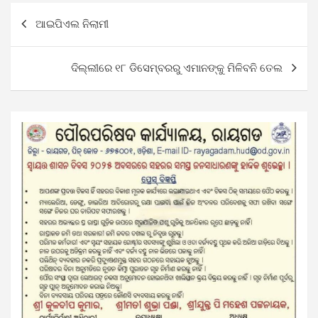
Post
ଆଇପିଏଲ ନିଲାମୀ
navigation
ଦିଲ୍ଲୀରେ ୧୮ ଡିସେମ୍ବରରୁ ଏମାନଙ୍କୁ ମିଳିବନି ତେଲ