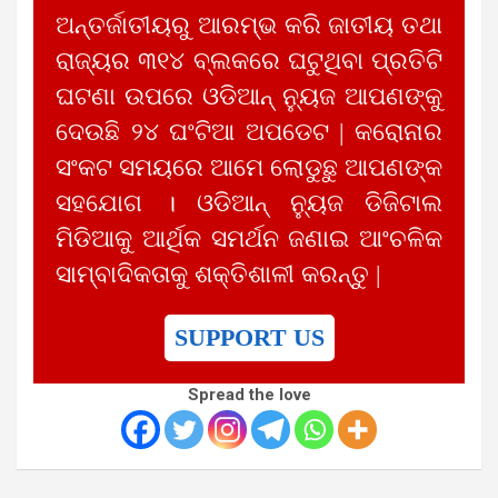
ଅନ୍ତର୍ଜାତୀୟରୁ ଆରମ୍ଭ କରି ଜାତୀୟ ତଥା
ରାଜ୍ୟର ୩୧୪ ବ୍ଲକରେ ଘଟୁଥିବା ପ୍ରତିଟି
ଘଟଣା ଉପରେ ଓଡିଆନ୍ ନ୍ୟୁଜ ଆପଣଙ୍କୁ
ଦେଉଛି ୨୪ ଘଂଟିଆ ଅପଡେଟ | କରୋନାର
ସଂକଟ ସମୟରେ ଆମେ ଲୋଡୁଛୁ ଆପଣଙ୍କ
ସହଯୋଗ । ଓଡିଆନ୍ ନ୍ୟୁଜ ଡିଜିଟାଲ
ମିଡିଆକୁ ଆର୍ଥିକ ସମର୍ଥନ ଜଣାଇ ଆଂଚଳିକ
ସାମ୍ବାଦିକତାକୁ ଶକ୍ତିଶାଳୀ କରନ୍ତୁ |
SUPPORT US
Spread the love