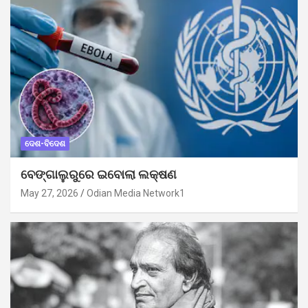
ଦେଶ-ବିଦେଶ
ବେଙ୍ଗାଲୁରୁରେ ଇବୋଲା ଲକ୍ଷଣ
May 27, 2026
Odian Media Network1