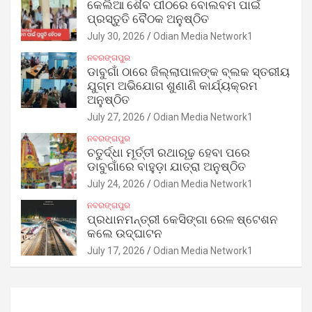
କେଲିଆ ଶୈବ ପୀଠରେ ବୋଲବମ ପାଇଁ
ପ୍ରସ୍ତୁତି ବୈଠକ ଅନୁଷ୍ଠିତ
July 30, 2026
Odian Media Network1
ନବରଙ୍ଗପୁର
ଡାବୁଗାଁ ଠାରେ ଜିଲ୍ଲାପାଳଙ୍କ ବ୍ଲକ ସ୍ତରୀୟ
ଯୁଗ୍ମ ଅଭିଯୋଗ ଶୁଣାଣି କାର୍ଯ୍ୟକ୍ରମ
ଅନୁଷ୍ଠିତ
July 27, 2026
Odian Media Network1
ନବରଙ୍ଗପୁର
ଚତୁର୍ଦ୍ଧା ମୂର୍ତ୍ତୀ ରଥାରୂଢ଼ ହେବା ପରେ
ଡାବୁଗାଁରେ ବାହୁଡ଼ା ଯାତ୍ରା ଅନୁଷ୍ଠିତ
July 24, 2026
Odian Media Network1
ନବରଙ୍ଗପୁର
ପ୍ରଧାନମନ୍ତ୍ରୀ କେସିଙ୍ଗା ରେଳ ଷ୍ଟେଶନ
କଲେ ଉଦ୍‌ଘାଟନ
July 17, 2026
Odian Media Network1