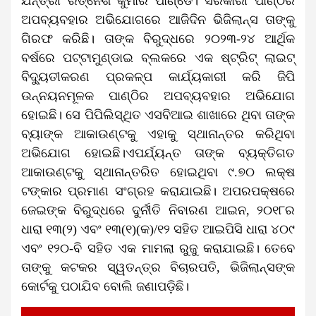
ଯନ୍ତ୍ରୀ ରତ୍ନେଶ କୁମାର ପାଣ୍ଡେ। ସରକାରୀ ପାଣ୍ଠିର
ଅପବ୍ୟବହାର ଅଭିଯୋଗରେ ଆଜିଦିନ ଭିଜିଲାନ୍ସ ତାଙ୍କୁ
ଗିରଫ କରିଛି। ତାଙ୍କ ବିରୁଦ୍ଧରେ ୨୦୨୩-୨୪ ଆର୍ଥିକ
ବର୍ଷରେ ପଟ୍ଟାମୁଣ୍ଡାଇ ବ୍ଲକରେ ଏକ ଷ୍ଟ୍ରିଟ୍ ଲାଇଟ୍
ବିଦ୍ୟୁତୀକରଣ ପ୍ରକଳ୍ପ କାର୍ଯ୍ୟକାରୀ କରି ଜିପି
ଉନ୍ନୟନମୂଳକ ପାଣ୍ଠିର ଅପବ୍ୟବହାର ଅଭିଯୋଗ
ହୋଇଛି। ସେ ପିପିଲିସ୍ଥିତ ଏସବିଆଇ ଶାଖାରେ ଥିବା ତାଙ୍କ
ବ୍ୟାଙ୍କ ଆକାଉଣ୍ଟକୁ ଏହାକୁ ସ୍ଥାନାନ୍ତର କରିଥିବା
ଅଭିଯୋଗ ହୋଇଛି।ଏପର୍ଯ୍ୟନ୍ତ ତାଙ୍କ ବ୍ୟକ୍ତିଗତ
ଆକାଉଣ୍ଟକୁ ସ୍ଥାନାନ୍ତରିତ ହୋଇଥିବା ୯.୭୦ ଲକ୍ଷ
ଟଙ୍କାର ପ୍ରମାଣ ସଂଗ୍ରହ କରାଯାଇଛି। ଅପରପକ୍ଷରେ
ଜେଇଙ୍କ ବିରୁଦ୍ଧରେ ଦୁର୍ନୀତି ନିବାରଣ ଆଇନ, ୨୦୧୮ର
ଧାରା ୧୩(୨) ଏବଂ ୧୩(୧)(କ)/୧୨ ସହିତ ଆଇପିସି ଧାରା ୪୦୯
ଏବଂ ୧୨୦-ବି ସହିତ ଏକ ମାମଲା ରୁଜୁ କରାଯାଇଛି। ତେବେ
ତାଙ୍କୁ କଟକର ସ୍ୱତନ୍ତ୍ର ବିଚାରପତି, ଭିଜିଲାନ୍ସଙ୍କ
କୋର୍ଟକୁ ପଠାଯିବ ବୋଲି ଜଣାପଡ଼ିଛି।