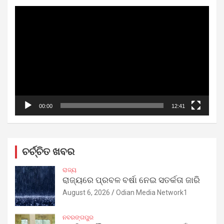
Video
Player
00:00
12:41
ଚର୍ଚ୍ଚିତ ଖବର
ରାଜ୍ୟ
ରାଜ୍ୟରେ ପ୍ରବଳ ବର୍ଷା ନେଇ ସତର୍କତା ଜାରି
August 6, 2026
Odian Media Network1
ନବରଙ୍ଗପୁର