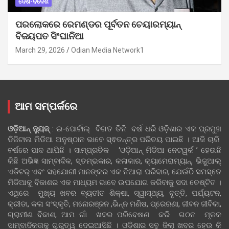
ଦେଶ-ବିଦେଶ
ପରଲୋକରେ ରେମଣ୍ଡର ପୂର୍ବତନ ଚେୟାରମ୍ୟାନ୍
ବିଜୟପତ ସିଂଘାନିଆ
March 29, 2026
Odian Media Network1
ଆମ ସମ୍ପର୍କରେ
ଓଡ଼ିଆନ୍‍ ନ୍ୟୁଜ୍‍
: ଇ-ପୋର୍ଟାଲ୍ ବିଗତ ତିନି ବର୍ଷ ଧରି ଓଡ଼ିଶାର ଏକ ପ୍ରମୁଖ
ଡିଜିଟାଲ ମିଡିଆ ଅନୁଷ୍ଠାନ ଭାବେ ସ୍ଵତନ୍ତ୍ର ପରିଚୟ ପାଇଛି । ଆଜି ଚାରି
ବର୍ଷରେ ପାଦ ଥାପିଛି । ସାମ୍ପ୍ରତିକ ‘ଓଡ଼ିଆନ୍‍ ମିଡିଆ ନେଟୱର୍କ ’ ହେଉଛି
କିଛି ଅଭିଜ୍ଞ ସାମ୍ବାଦିକ, ସ୍ତମ୍ଭକାର, କଳାକାର, କ୍ୟାମେରାମ୍ୟାନ୍, ଭିଜୁଆଲ୍
ଏଡିଟର୍ ଏବଂ ସହଯୋଗୀ ମାନଙ୍କର ଏକ ନିଆରା ପରିବାର, ଯେଉଁଠି ସମସ୍ତେ
ମିଡିଆକୁ ବିକାଶର ଏକ ମାଧ୍ୟମ ଭାବେ ଉପଯୋଗ କରିବାକୁ ସଦା ଚେଷ୍ଟିତ ।
ଏଥିରେ ମୁଖ୍ୟ ଖବର ବ୍ୟତୀତ ଶିକ୍ଷା, ସ୍ୱାସ୍ଥ୍ୟ, ବୃତ୍ତି, ପର୍ଯ୍ୟଟନ,
କ୍ରୀଡା, କଳା ସଂସ୍କୃତି, ମନୋରଞ୍ଜନ ,ଭିନ୍ନ ମଣିଷ, ପ୍ରେରଣା, ଜୀବନ ଜୀବିକା,
ଗ୍ରାମୀଣ ବିକାଶ, ଆମ ଗାଁ ଖବର ପରିବେଷଣ କରି ଗଠନ ମୂଳକ
ସାମ୍ବାଦିକତାକୁ ଗୁରୁତ୍ୱ ଦେଇଆସିଛି । ଓଡ଼ିଶାର ସବୁ ଜିଲା ଖବର ହେଉ କି