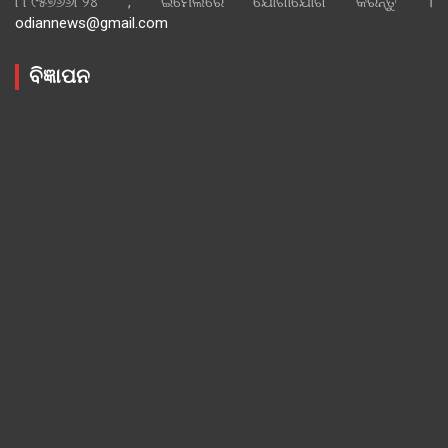
୮୮୯୫୭୬୬୮୨୪ , ଇମେଲରେ ଯୋଗାଯୋଗ କରନ୍ତୁ ।
odiannews@gmail.com
ବିଜ୍ଞାପନ