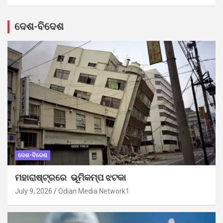
ଦେଶ-ବିଦେଶ
ଦେଶ-ବିଦେଶ
ମହାରାଷ୍ଟ୍ରରେ ଭୂମିକମ୍ପ ଝଟକା
July 9, 2026
Odian Media Network1