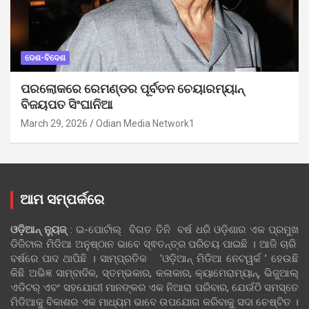
ଦେଶ-ବିଦେଶ
ପରଲୋକରେ ରେମଣ୍ଡର ପୂର୍ବତନ ଚେୟାରମ୍ୟାନ୍
ବିଜୟପତ ସିଂଘାନିଆ
March 29, 2026
Odian Media Network1
ଆମ ସମ୍ପର୍କରେ
ଓଡ଼ିଆନ୍‍ ନ୍ୟୁଜ୍‍
: ଇ-ପୋର୍ଟାଲ୍ ବିଗତ ତିନି ବର୍ଷ ଧରି ଓଡ଼ିଶାର ଏକ ପ୍ରମୁଖ
ଡିଜିଟାଲ ମିଡିଆ ଅନୁଷ୍ଠାନ ଭାବେ ସ୍ଵତନ୍ତ୍ର ପରିଚୟ ପାଇଛି । ଆଜି ଚାରି
ବର୍ଷରେ ପାଦ ଥାପିଛି । ସାମ୍ପ୍ରତିକ ‘ଓଡ଼ିଆନ୍‍ ମିଡିଆ ନେଟୱର୍କ ’ ହେଉଛି
କିଛି ଅଭିଜ୍ଞ ସାମ୍ବାଦିକ, ସ୍ତମ୍ଭକାର, କଳାକାର, କ୍ୟାମେରାମ୍ୟାନ୍, ଭିଜୁଆଲ୍
ଏଡିଟର୍ ଏବଂ ସହଯୋଗୀ ମାନଙ୍କର ଏକ ନିଆରା ପରିବାର, ଯେଉଁଠି ସମସ୍ତେ
ମିଡିଆକୁ ବିକାଶର ଏକ ମାଧ୍ୟମ ଭାବେ ଉପଯୋଗ କରିବାକୁ ସଦା ଚେଷ୍ଟିତ ।