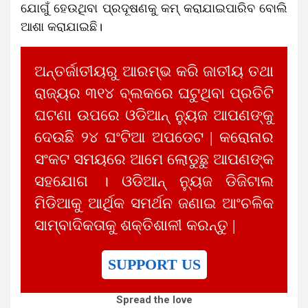
ଯୋଗୁଁ ହେଉଥିବା ପ୍ରଦୂଷଣକୁ କମ୍ କରାଯାଇପାରିବ ବୋଲି
ଆଶା କରାଯାଇଛି।
ଅନ୍ତର୍ଜାତୀୟରୁ ଆରମ୍ଭ କରି ଜାତୀୟ ତଥା
ରାଜ୍ୟର ୩୧୪ ବ୍ଲକରେ ଘଟୁଥିବା ପ୍ରତିଟି
ଘଟଣା ଉପରେ ଓଡିଆନ୍ ନ୍ୟୁଜ ଆପଣଙ୍କୁ
ଦେଉଛି ୨୪ ଘଂଟିଆ ଅପଡେଟ | କରୋନାର
ସଂକଟ ସମୟରେ ଆମେ ଲୋଡୁଛୁ ଆପଣଙ୍କ
ସହଯୋଗ । ଓଡିଆନ୍ ନ୍ୟୁଜ ଡିଜିଟାଲ
ମିଡିଆକୁ ଆର୍ଥିକ ସମର୍ଥନ ଜଣାଇ ଆଂଚଳିକ
ସାମ୍ବାଦିକତାକୁ ଶକ୍ତିଶାଳୀ କରନ୍ତୁ |
SUPPORT US
Spread the love