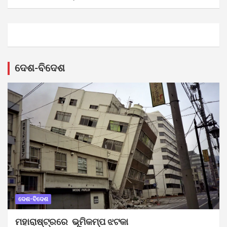
ଦେଶ-ବିଦେଶ
ଦେଶ-ବିଦେଶ
ମହାରାଷ୍ଟ୍ରରେ ଭୂମିକମ୍ପ ଝଟକା