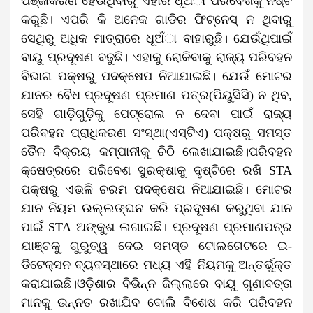
ପଞ୍ଜୀକରଣ ହେଉଥିବାରୁ ଏହାର ଧୂଅଁା ପରିବେଶକୁ ନଷ୍ଟ
କରୁଛି। ଏପରି କି ଅନେକ ଗାଡିର ଫିଟ୍‌ନେସ୍‌ ନ ଥିବାରୁ
ସେଥିରୁ ଅଧିକ ମାତ୍ରାରେ ଧୂଅଁା ବାହାରୁଛି। ଯେଉଁଥିପାଇଁ
ବାୟୁ ପ୍ରଦୂଷଣ ବଢୁଛି। ଏହାକୁ ରୋକିବାକୁ ରାଜ୍ୟ ପରିବହନ
ବିଭାଗ ପକ୍ଷରୁ ପଦକ୍ଷେପ ନିଆଯାଇଛି। ଯେଉଁ ମୋଟର
ଯାନର ବୈଧ ପ୍ରଦୂଷଣ ପ୍ରମାଣ ପତ୍ର(ପିୟୁସିସି) ନ ଥିବ,
ସେହି ଗାଡ଼ିଗୁଡ଼ିକୁ ପେଟ୍ରୋଲ ନ ଦେବା ପାଇଁ ରାଜ୍ୟ
ପରିବହନ ପ୍ରାଧିକରଣ ସଂସ୍ଥା(ଏସ୍‌ଟିଏ) ପକ୍ଷରୁ ସମସ୍ତ
ତୈଳ ବିକ୍ରୟ କମ୍ପାନୀକୁ ଚିଠି ଲେଖାଯାଇଛି।ପରିବହନ
କ୍ଷେତ୍ରରେ ପରିବେଶ ସୁରକ୍ଷାକୁ ଦୃଷ୍ଟିରେ ରଖି STA
ପକ୍ଷରୁ ଏଭଳି ଚରମ ପଦକ୍ଷେପ ନିଆଯାଇଛି। ମୋଟର
ଯାନ ନିୟମ ଉଲ୍ଲଙ୍ଘନ କରି ପ୍ରଦୂଷଣ କରୁଥିବା ଯାନ
ପାଇଁ STA ଅଙ୍କୁଶ ଲଗାଇଛି। ପ୍ରଦୂଷଣ ପ୍ରମାଣପତ୍ର
ଯାଞ୍ଚକୁ ଗୁରୁତ୍ୱ ଦେଇ ସମସ୍ତ ଟୋଲଗେଟରେ ଇ-
ଡିଟେକ୍ସନ ବ୍ୟବସ୍ଥାରେ ମଧ୍ୟ ଏହି ନିୟମକୁ ଅନ୍ତର୍ଭୁକ୍ତ
କରାଯାଇଛି।ଓଡ଼ିଶାର ବିଭିନ୍ନ ଜିଲ୍ଲାରେ ବାୟୁ ଗୁଣାବତ୍ତା
ମାନକୁ ଉନ୍ନତ ରଖାଯିବ ବୋଲି ବିଶେଷ କରି ପରିବହନ