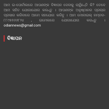
ଆମ ଇ-ପୋର୍ଟାଲରେ ଆପଣଙ୍କ ବିଜ୍ଞାପନ ଦେବାକୁ ଚାହୁଁଛନ୍ତି କି? ତେବେ
ଆମ ସହିତ ଯୋଗାଯୋଗ କରନ୍ତୁ । ଆପଣଙ୍କ ଅନୁଷ୍ଠାନର ପ୍ରଚାର
ପ୍ରସାର କରିବାରେ ଆମେ ସହଯୋଗ କରିବୁ । ଆମ ମୋବାଇଲ୍ ନମ୍ବର-
୮୮୯୫୭୬୬୮୨୪ , ଇମେଲରେ ଯୋଗାଯୋଗ କରନ୍ତୁ ।
odiannews@gmail.com
ବିଜ୍ଞାପନ