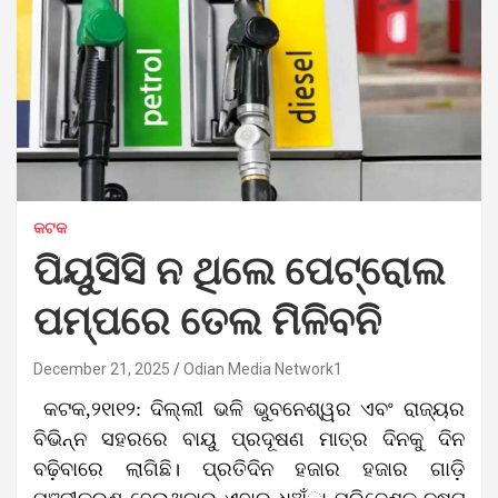
କଟକ
ପିୟୁସିସି ନ ଥିଲେ ପେଟ୍ରୋଲ
ପମ୍ପରେ ତେଲ ମିଳିବନି
December 21, 2025
Odian Media Network1
କଟକ,୨୧ା୧୨: ଦିଲ୍ଲୀ ଭଳି ଭୁବନେଶ୍ୱର ଏବଂ ରାଜ୍ୟର
ବିଭିନ୍ନ ସହରରେ ବାୟୁ ପ୍ରଦୂଷଣ ମାତ୍ର ଦିନକୁ ଦିନ
ବଢ଼ିବାରେ ଲାଗିଛି। ପ୍ରତିଦିନ ହଜାର ହଜାର ଗାଡ଼ି