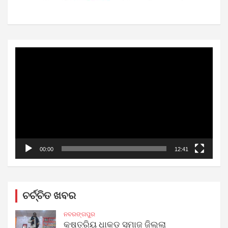
Video
Player
00:00
12:41
ଚର୍ଚ୍ଚିତ ଖବର
ନବରଙ୍ଗପୁର
କ୍ଷତ୍ରିୟ ଧାକଡ ସମାଜ ଜିଲ୍ଲା