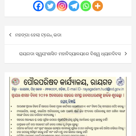
Post
ମହଙ୍ଗା ହେଲା ଟ୍ରେନ୍ ଭଡା
navigation
ରାୟଗଡା ସ୍ୱୟଂଶାସିତ ମହାବିଦ୍ୟାଳୟରେ ବିଶ୍ୱ ଧ୍ୟାନଦିବସ