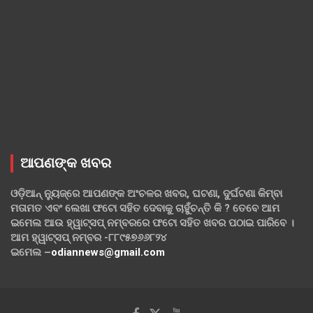
ଆପଣଙ୍କ ଖବର
ଓଡ଼ିଆନ୍ ନ୍ୟୁଜ୍‌ରେ ଆପଣଙ୍କ ଅଂଚଳର ଖବର, ଘଟଣା, ଦୁର୍ଘଟଣା କିମ୍ବା
ମତାମତ ଏବଂ ଲେଖା ଫଟୋ ସହିତ ଦେବାକୁ ଚାହୁଁଚନ୍ତି କି ? ତେବେ ଆମ
ଇମେଲ ଆଉ ହ୍ୱାଟ୍‌ସପ୍ ନମ୍ବରରେ ଫଟୋ ସହିତ ଖବର ପଠାଇ ପାରିବେ ।
ଆମ ହ୍ୱାଟ୍‌ସପ୍ ନମ୍ବର -୮୮୯୫୭୬୬୮୨୪
ଇମେଲ –
odiannews@gmail.com