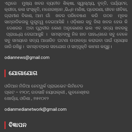
ଏଥିରେ ମୁଖ୍ୟ ଖବର ବ୍ୟତୀତ ଶିକ୍ଷା, ସ୍ୱାସ୍ଥ୍ୟ, ବୃତ୍ତି, ପର୍ଯ୍ୟଟନ,
କ୍ରୀଡା, କଳା ସଂସ୍କୃତି, ମନୋରଞ୍ଜନ ,ଭିନ୍ନ ମଣିଷ, ପ୍ରେରଣା, ଜୀବନ ଜୀବିକା,
ଗ୍ରାମୀଣ ବିକାଶ, ଆମ ଗାଁ ଖବର ପରିବେଷଣ କରି ଗଠନ ମୂଳକ
ସାମ୍ବାଦିକତାକୁ ଗୁରୁତ୍ୱ ଦେଇଆସିଛି । ଓଡ଼ିଶାର ସବୁ ଜିଲା ଖବର ହେଉ କି
ଦେଶରର ଅବା ପୃଥିବୀର କୋଣ ଅନୁକୋଣର ଭଲ ଏବ ସତ୍ୟ ଖବରକୁ
ପ୍ରାଧାନ୍ୟ ଦେଇଆସୁଛି । ସମସ୍ତଙ୍କୁ ନିଜ ହାତ ପାହାନ୍ତାରେ ସବୁ ବେଳେ
ସବୁ ସମୟରେ ସତ୍ୟ ଆଧାରିତ ଘଟଣା ଉପଲବ୍ଧ କରାଇବା ପାଇଁ ପ୍ରୟାସ
ଜାରି ରଖିଛୁ। ସମସ୍ତଙ୍କର ସହଯୋଗ ଓ ସମ୍ପୃକ୍ତି କାମନା କରୁଛୁ।
odiannews@gmail.com
ଯୋଗାଯୋଗ
ଓଡିଆନ ମିଡିଆ ନେଟୱର୍କ ପ୍ରାଇଭେଟ ଲିମିଟେଡ
ପ୍ଲଟ – ୧୨୦୯, ଗଡସାହି ନୟାପଲ୍ଲୀ , ଭୁବନେଶ୍ଵର
ଖୋର୍ଦ୍ଧା, ଓଡିଶା , ୭୫୧୦୧୨
odianmedianetwork@gmail.com
ବିଜ୍ଞାପନ