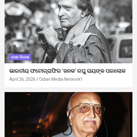
ଦେଶ-ବିଦେଶ
ଭାରତୀୟ ଫଟୋଗ୍ରାଫିର ‘ଜନକ’ ରଘୁ ରାୟଙ୍କ ପରଲୋକ
April 26, 2026
Odian Media Network1