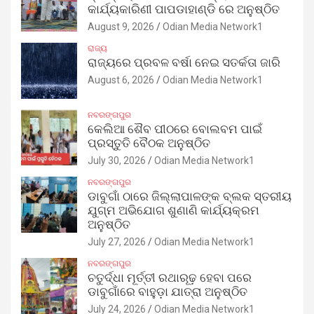
କାର୍ଯ୍ୟକାରିଣୀ ପାପଡାହାଣ୍ଡି ରେ ଅନୁଷ୍ଠିତ
August 9, 2026
Odian Media Network1
ରାଜ୍ୟ
ରାଜ୍ୟରେ ପ୍ରବଳ ବର୍ଷା ନେଇ ସତର୍କତା ଜାରି
August 6, 2026
Odian Media Network1
ନବରଙ୍ଗପୁର
କେଲିଆ ଶୈବ ପୀଠରେ ବୋଲବମ ପାଇଁ
ପ୍ରସ୍ତୁତି ବୈଠକ ଅନୁଷ୍ଠିତ
July 30, 2026
Odian Media Network1
ନବରଙ୍ଗପୁର
ଡାବୁଗାଁ ଠାରେ ଜିଲ୍ଲାପାଳଙ୍କ ବ୍ଲକ ସ୍ତରୀୟ
ଯୁଗ୍ମ ଅଭିଯୋଗ ଶୁଣାଣି କାର୍ଯ୍ୟକ୍ରମ
ଅନୁଷ୍ଠିତ
July 27, 2026
Odian Media Network1
ନବରଙ୍ଗପୁର
ଚତୁର୍ଦ୍ଧା ମୂର୍ତ୍ତୀ ରଥାରୂଢ଼ ହେବା ପରେ
ଡାବୁଗାଁରେ ବାହୁଡ଼ା ଯାତ୍ରା ଅନୁଷ୍ଠିତ
July 24, 2026
Odian Media Network1