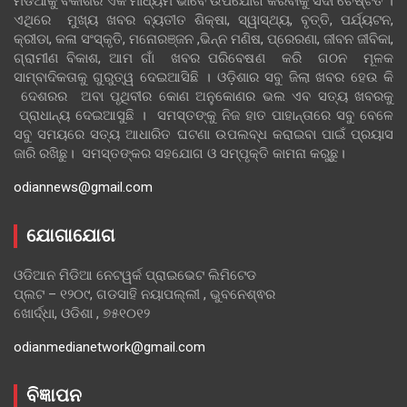
ମିଡିଆକୁ ବିକାଶର ଏକ ମାଧ୍ୟମ ଭାବେ ଉପଯୋଗ କରିବାକୁ ସଦା ଚେଷ୍ଟିତ ।
ଏଥିରେ ମୁଖ୍ୟ ଖବର ବ୍ୟତୀତ ଶିକ୍ଷା, ସ୍ୱାସ୍ଥ୍ୟ, ବୃତ୍ତି, ପର୍ଯ୍ୟଟନ,
କ୍ରୀଡା, କଳା ସଂସ୍କୃତି, ମନୋରଞ୍ଜନ ,ଭିନ୍ନ ମଣିଷ, ପ୍ରେରଣା, ଜୀବନ ଜୀବିକା,
ଗ୍ରାମୀଣ ବିକାଶ, ଆମ ଗାଁ ଖବର ପରିବେଷଣ କରି ଗଠନ ମୂଳକ
ସାମ୍ବାଦିକତାକୁ ଗୁରୁତ୍ୱ ଦେଇଆସିଛି । ଓଡ଼ିଶାର ସବୁ ଜିଲା ଖବର ହେଉ କି
ଦେଶରର ଅବା ପୃଥିବୀର କୋଣ ଅନୁକୋଣର ଭଲ ଏବ ସତ୍ୟ ଖବରକୁ
ପ୍ରାଧାନ୍ୟ ଦେଇଆସୁଛି । ସମସ୍ତଙ୍କୁ ନିଜ ହାତ ପାହାନ୍ତାରେ ସବୁ ବେଳେ
ସବୁ ସମୟରେ ସତ୍ୟ ଆଧାରିତ ଘଟଣା ଉପଲବ୍ଧ କରାଇବା ପାଇଁ ପ୍ରୟାସ
ଜାରି ରଖିଛୁ। ସମସ୍ତଙ୍କର ସହଯୋଗ ଓ ସମ୍ପୃକ୍ତି କାମନା କରୁଛୁ।
odiannews@gmail.com
ଯୋଗାଯୋଗ
ଓଡିଆନ ମିଡିଆ ନେଟୱର୍କ ପ୍ରାଇଭେଟ ଲିମିଟେଡ
ପ୍ଲଟ – ୧୨୦୯, ଗଡସାହି ନୟାପଲ୍ଲୀ , ଭୁବନେଶ୍ଵର
ଖୋର୍ଦ୍ଧା, ଓଡିଶା , ୭୫୧୦୧୨
odianmedianetwork@gmail.com
ବିଜ୍ଞାପନ