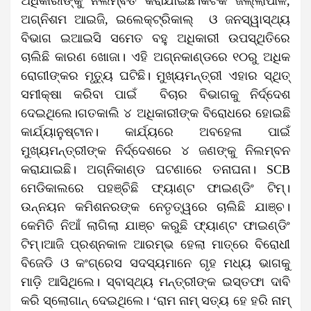
ଅଧିକାରୀଙ୍କୁ ନିଲମ୍ବିତ କରାଯାଇଛି।କଟକ ଜିଲ୍ଲାପାଳ,
ଅଗ୍ନିଶମ ଆଇଜି, ଇଲେକ୍ଟ୍ରିକାଲ୍ ଓ ଜନସ୍ୱାସ୍ଥ୍ୟ
ବିଭାଗ ଇଆଇସି ସମେତ ବହୁ ଅଧିକାରୀ ଉପସ୍ଥିତିରେ
ଚାଲିଛି କାରଣ ଖୋଜା। ଏହି ଅଗ୍ନକାଣ୍ଡରେ ୧୦ରୁ ଅଧିକ
ରୋଗୀଙ୍କର ମୃତ୍ୟୁ ଘଟିଛି। ମୁଖ୍ୟମନ୍ତ୍ରୀ ଏହାର ସ୍ଥିତ୍
ସମୀକ୍ଷା କରିବା ପାଇଁ ବିଚାର ବିଭାଗକୁ ନିର୍ଦ୍ଦେଶ
ଦେଇଥିଲେ।ଗତକାଲି ୪ ଅଧିକାରୀଙ୍କ ବିରୋଧରେ ହୋଇଛି
କାର୍ଯ୍ୟାନୁଷ୍ଟାନ। କାର୍ଯ୍ୟରେ ଅବହେଳା ପାଇଁ
ମୁଖ୍ୟମନ୍ତ୍ରୀଙ୍କ ନିର୍ଦ୍ଦେଶରେ ୪ ଜଣଙ୍କୁ ନିଲମ୍ବନ
କରାଯାଇଛି। ଅଗ୍ନିକାଣ୍ଡ ଘଟଣାରେ ତନାଘନା। SCB
ମେଡିକାଲରେ ପହଞ୍ଚିଛି ଫ୍ୟାଣ୍ଟ ଫାଇଣ୍ଡିଂ ଟିମ୍।
ଉନ୍ନୟନ କମିଶନରଙ୍କ ନେତୃତ୍ୱରେ ଚାଲିଛି ଯାଞ୍ଚ।
କେମିତି ନିଆଁ ଲାଗିଲା ଯାଞ୍ଚ କରୁଛି ଫ୍ୟାଣ୍ଟ ଫାଇଣ୍ଡିଂ
ଟିମ୍।ଆଜି ପ୍ରଶ୍ନକାଳ ଆରମ୍ଭ ହେଲା ମାତ୍ରେ ବିରୋଧୀ
ବିଜେଡି ଓ କଂଗ୍ରେସ ସଦସ୍ୟମାନେ ଗୃହ ମଧ୍ୟ ଭାଗକୁ
ମାଡ଼ି ଆସିଥିଲେ। ସ୍ବାସ୍ଥ୍ୟ ମନ୍ତ୍ରୀଙ୍କ ଇସ୍ତଫା ଦାବି
କରି ସ୍ଲୋଗାନ୍ ଦେଇଥିଲେ। ‘ରାମ ନାମ୍‌ ସତ୍ୟ ହେ ହରି ନାମ୍‌