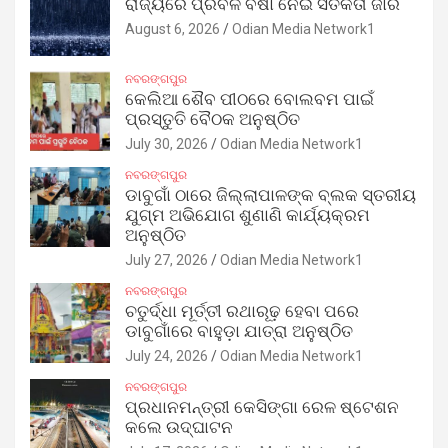
ରାଜ୍ୟରେ ପ୍ରବଳ ବର୍ଷା ନେଇ ସତର୍କତା ଜାରି
August 6, 2026
Odian Media Network1
ନବରଙ୍ଗପୁର
କେଲିଆ ଶୈବ ପୀଠରେ ବୋଲବମ ପାଇଁ
ପ୍ରସ୍ତୁତି ବୈଠକ ଅନୁଷ୍ଠିତ
July 30, 2026
Odian Media Network1
ନବରଙ୍ଗପୁର
ଡାବୁଗାଁ ଠାରେ ଜିଲ୍ଲାପାଳଙ୍କ ବ୍ଲକ ସ୍ତରୀୟ
ଯୁଗ୍ମ ଅଭିଯୋଗ ଶୁଣାଣି କାର୍ଯ୍ୟକ୍ରମ
ଅନୁଷ୍ଠିତ
July 27, 2026
Odian Media Network1
ନବରଙ୍ଗପୁର
ଚତୁର୍ଦ୍ଧା ମୂର୍ତ୍ତୀ ରଥାରୂଢ଼ ହେବା ପରେ
ଡାବୁଗାଁରେ ବାହୁଡ଼ା ଯାତ୍ରା ଅନୁଷ୍ଠିତ
July 24, 2026
Odian Media Network1
ନବରଙ୍ଗପୁର
ପ୍ରଧାନମନ୍ତ୍ରୀ କେସିଙ୍ଗା ରେଳ ଷ୍ଟେଶନ
କଲେ ଉଦ୍‌ଘାଟନ