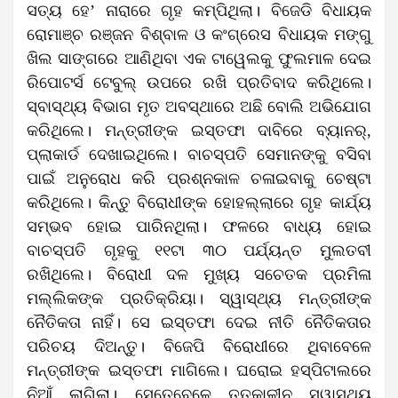
ସତ୍ୟ ହେ’ ନାରାରେ ଗୃହ କମ୍ପିଥିଲା। ବିଜେଡି ବିଧାୟକ
ରୋମାଞ୍ଚ ରଞ୍ଜନ ବିଶ୍ବାଳ ଓ କଂଗ୍ରେସ ବିଧାୟକ ମଙ୍ଗୁ
ଖିଲ ସାଙ୍ଗରେ ଆଣିଥିବା ଏକ ଟାୱେଲକୁ ଫୁଲମାଳ ଦେଇ
ରିପୋଟର୍ସ ଟେବୁଲ୍ ଉପରେ ରଖି ପ୍ରତିବାଦ କରିଥିଲେ।
ସ୍ବାସ୍ଥ୍ୟ ବିଭାଗ ମୃତ ଅବସ୍ଥାରେ ଅଛି ବୋଲି ଅଭିଯୋଗ
କରିଥିଲେ। ମନ୍ତ୍ରୀଙ୍କ ଇସ୍ତଫା ଦାବିରେ ବ୍ୟାନର୍,
ପ୍ଲାକାର୍ଡ ଦେଖାଇଥିଲେ। ବାଚସ୍ପତି ସେମାନଙ୍କୁ ବସିବା
ପାଇଁ ଅନୁରୋଧ କରି ପ୍ରଶ୍ନକାଳ ଚଳାଇବାକୁ ଚେଷ୍ଟା
କରିଥିଲେ। କିନ୍ତୁ ବିରୋଧୀଙ୍କ ହୋହଲ୍ଲାରେ ଗୃହ କାର୍ଯ୍ୟ
ସମ୍ଭବ ହୋଇ ପାରିନଥିଲା। ଫଳରେ ବାଧ୍ୟ ହୋଇ
ବାଚସ୍ପତି ଗୃହକୁ ୧୧ଟା ୩୦ ପର୍ଯ୍ୟନ୍ତ ମୁଲତବୀ
ରଖିଥିଲେ। ବିରୋଧୀ ଦଳ ମୁଖ୍ୟ ସଚେତକ ପ୍ରମିଳା
ମଲ୍ଲିକଙ୍କ ପ୍ରତିକ୍ରିୟା। ସ୍ୱାସ୍ଥ୍ୟ ମନ୍ତ୍ରୀଙ୍କ
ନୈତିକତା ନାହିଁ। ସେ ଇସ୍ତଫା ଦେଇ ନୀତି ନୈତିକତାର
ପରିଚୟ ଦିଅନ୍ତୁ। ବିଜେପି ବିରୋଧୀରେ ଥିବାବେଳେ
ମନ୍ତ୍ରୀଙ୍କ ଇସ୍ତଫା ମାଗିଲେ। ଘରୋଇ ହସ୍ପିଟାଲରେ
ନିଆଁ ଲାଗିଲା। ସେତେବେଳେ ତତ୍କାଳୀନ ସ୍ୱାସ୍ଥ୍ୟ