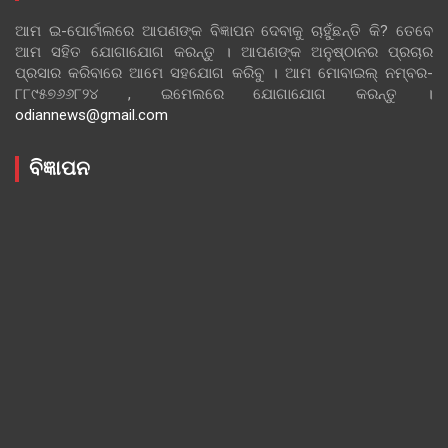
ଆମ ଇ-ପୋର୍ଟାଲରେ ଆପଣଙ୍କ ବିଜ୍ଞାପନ ଦେବାକୁ ଚାହୁଁଛନ୍ତି କି? ତେବେ
ଆମ ସହିତ ଯୋଗାଯୋଗ କରନ୍ତୁ । ଆପଣଙ୍କ ଅନୁଷ୍ଠାନର ପ୍ରଚାର
ପ୍ରସାର କରିବାରେ ଆମେ ସହଯୋଗ କରିବୁ । ଆମ ମୋବାଇଲ୍ ନମ୍ବର-
୮୮୯୫୭୬୬୮୨୪ , ଇମେଲରେ ଯୋଗାଯୋଗ କରନ୍ତୁ ।
odiannews@gmail.com
ବିଜ୍ଞାପନ