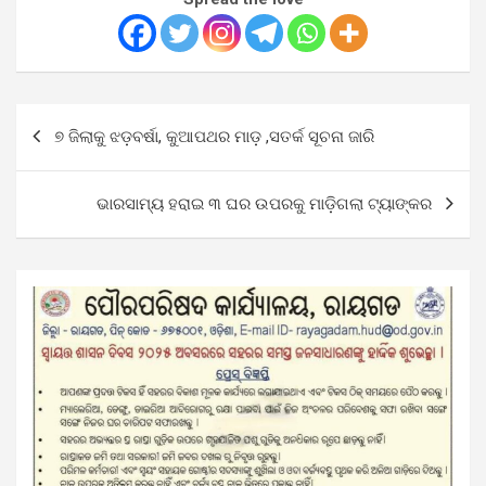
Post
୭ ଜିଲାକୁ ଝଡ଼ବର୍ଷା, କୁଆପଥର ମାଡ଼ ,ସତର୍କ ସୂଚନା ଜାରି
navigation
ଭାରସାମ୍ୟ ହରାଇ ୩ ଘର ଉପରକୁ ମାଡ଼ିଗଲା ଟ୍ୟାଙ୍କର