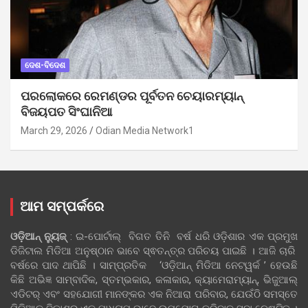
ଦେଶ-ବିଦେଶ
ପରଲୋକରେ ରେମଣ୍ଡର ପୂର୍ବତନ ଚେୟାରମ୍ୟାନ୍
ବିଜୟପତ ସିଂଘାନିଆ
March 29, 2026
Odian Media Network1
ଆମ ସମ୍ପର୍କରେ
ଓଡ଼ିଆନ୍‍ ନ୍ୟୁଜ୍‍
: ଇ-ପୋର୍ଟାଲ୍ ବିଗତ ତିନି ବର୍ଷ ଧରି ଓଡ଼ିଶାର ଏକ ପ୍ରମୁଖ
ଡିଜିଟାଲ ମିଡିଆ ଅନୁଷ୍ଠାନ ଭାବେ ସ୍ଵତନ୍ତ୍ର ପରିଚୟ ପାଇଛି । ଆଜି ଚାରି
ବର୍ଷରେ ପାଦ ଥାପିଛି । ସାମ୍ପ୍ରତିକ ‘ଓଡ଼ିଆନ୍‍ ମିଡିଆ ନେଟୱର୍କ ’ ହେଉଛି
କିଛି ଅଭିଜ୍ଞ ସାମ୍ବାଦିକ, ସ୍ତମ୍ଭକାର, କଳାକାର, କ୍ୟାମେରାମ୍ୟାନ୍, ଭିଜୁଆଲ୍
ଏଡିଟର୍ ଏବଂ ସହଯୋଗୀ ମାନଙ୍କର ଏକ ନିଆରା ପରିବାର, ଯେଉଁଠି ସମସ୍ତେ