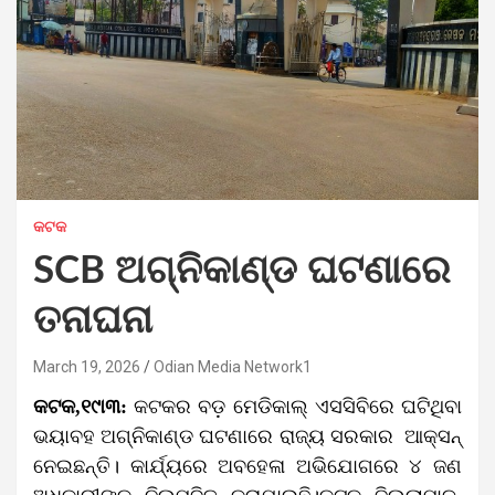
କଟକ
SCB ଅଗ୍ନିକାଣ୍ଡ ଘଟଣାରେ
ତନାଘନା
March 19, 2026
Odian Media Network1
କଟକ,୧୯ା୩:
କଟକର ବଡ଼ ମେଡିକାଲ୍ ଏସସିବିରେ ଘଟିଥିବା
ଭୟାବହ ଅଗ୍ନିକାଣ୍ଡ ଘଟଣାରେ ରାଜ୍ୟ ସରକାର ଆକ୍ସନ୍
ନେଇଛନ୍ତି। କାର୍ଯ୍ୟରେ ଅବହେଳା ଅଭିଯୋଗରେ ୪ ଜଣ