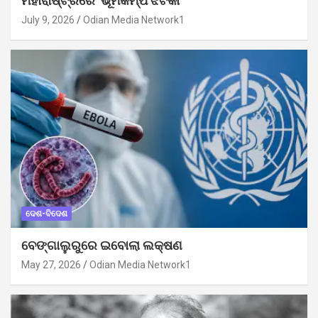
ମହାରାଷ୍ଟ୍ରରେ ଭୂମିକମ୍ପ ଝଟକା
July 9, 2026
Odian Media Network1
ଦେଶ-ବିଦେଶ
ବେଙ୍ଗାଲୁରୁରେ ଇବୋଲା ଲକ୍ଷଣ
May 27, 2026
Odian Media Network1