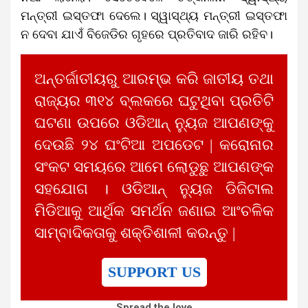
ମନ୍ତ୍ରୀ ଇସ୍ତଫା ଦେଲେ। ସ୍ୱାସ୍ଥ୍ୟ ମନ୍ତ୍ରୀ ଇସ୍ତଫା
ନ ଦେବା ଯାଏଁ ବିଜେଡିର ଗୃହରେ ପ୍ରତିବାଦ ଜାରି ରହିବ।
ଅନ୍ତର୍ଜାତୀୟରୁ ଆରମ୍ଭ କରି ଜାତୀୟ ତଥା
ରାଜ୍ୟର ୩୧୪ ବ୍ଲକରେ ଘଟୁଥିବା ପ୍ରତିଟି
ଘଟଣା ଉପରେ ଓଡିଆନ୍ ନ୍ୟୁଜ ଆପଣଙ୍କୁ
ଦେଉଛି ୨୪ ଘଂଟିଆ ଅପଡେଟ | କରୋନାର
ସଂକଟ ସମୟରେ ଆମେ ଲୋଡୁଛୁ ଆପଣଙ୍କ
ସହଯୋଗ । ଓଡିଆନ୍ ନ୍ୟୁଜ ଡିଜିଟାଲ
ମିଡିଆକୁ ଆର୍ଥିକ ସମର୍ଥନ ଜଣାଇ ଆଂଚଳିକ
ସାମ୍ବାଦିକତାକୁ ଶକ୍ତିଶାଳୀ କରନ୍ତୁ |
SUPPORT US
Spread the love