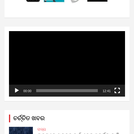
Video
Player
00:00
12:41
ଚର୍ଚ୍ଚିତ ଖବର
ରାଜ୍ୟ