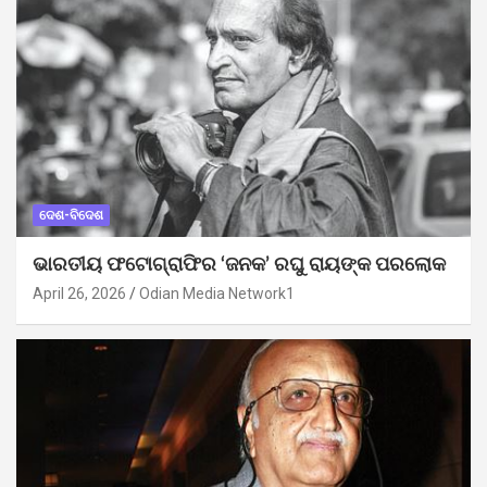
ଦେଶ-ବିଦେଶ
ଭାରତୀୟ ଫଟୋଗ୍ରାଫିର ‘ଜନକ’ ରଘୁ ରାୟଙ୍କ ପରଲୋକ
April 26, 2026
Odian Media Network1