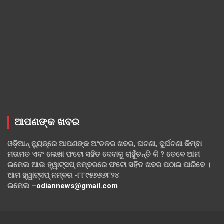
ଆପଣଙ୍କ ଖବର
ଓଡ଼ିଆନ୍ ନ୍ୟୁଜ୍‌ରେ ଆପଣଙ୍କ ଅଂଚଳର ଖବର, ଘଟଣା, ଦୁର୍ଘଟଣା କିମ୍ବା
ମତାମତ ଏବଂ ଲେଖା ଫଟୋ ସହିତ ଦେବାକୁ ଚାହୁଁଚନ୍ତି କି ? ତେବେ ଆମ
ଇମେଲ ଆଉ ହ୍ୱାଟ୍‌ସପ୍ ନମ୍ବରରେ ଫଟୋ ସହିତ ଖବର ପଠାଇ ପାରିବେ ।
ଆମ ହ୍ୱାଟ୍‌ସପ୍ ନମ୍ବର -୮୮୯୫୭୬୬୮୨୪
ଇମେଲ –
odiannews@gmail.com