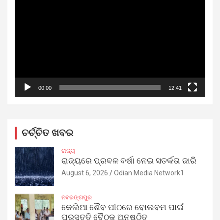
Player
00:00
12:41
ଚର୍ଚ୍ଚିତ ଖବର
ରାଜ୍ୟ
ରାଜ୍ୟରେ ପ୍ରବଳ ବର୍ଷା ନେଇ ସତର୍କତା ଜାରି
August 6, 2026
Odian Media Network1
ନବରଙ୍ଗପୁର
କେଲିଆ ଶୈବ ପୀଠରେ ବୋଲବମ ପାଇଁ
ପ୍ରସ୍ତୁତି ବୈଠକ ଅନୁଷ୍ଠିତ