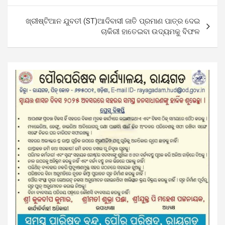
ଖ୍ରୀଷ୍ଟିଆନ ଯୁବତୀ (ST)ଆଦିବାସୀ ଜାତି ପ୍ରମାଣ ପାତ୍ର ଦେଇ
ଚାକିରୀ ହାତେଇବା ଉଦ୍ୟମକୁ ବିଫଳ