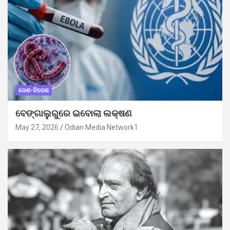
ଦେଶ-ବିଦେଶ
ବେଙ୍ଗାଲୁରୁରେ ଇବୋଲା ଲକ୍ଷଣ
May 27, 2026
Odian Media Network1