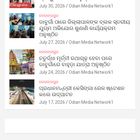
July 30, 2026
Odian Media Network1
ନବରଙ୍ଗପୁର
ଡାବୁଗାଁ ଠାରେ ଜିଲ୍ଲାପାଳଙ୍କ ବ୍ଲକ ସ୍ତରୀୟ
ଯୁଗ୍ମ ଅଭିଯୋଗ ଶୁଣାଣି କାର୍ଯ୍ୟକ୍ରମ
ଅନୁଷ୍ଠିତ
July 27, 2026
Odian Media Network1
ନବରଙ୍ଗପୁର
ଚତୁର୍ଦ୍ଧା ମୂର୍ତ୍ତୀ ରଥାରୂଢ଼ ହେବା ପରେ
ଡାବୁଗାଁରେ ବାହୁଡ଼ା ଯାତ୍ରା ଅନୁଷ୍ଠିତ
July 24, 2026
Odian Media Network1
ନବରଙ୍ଗପୁର
ପ୍ରଧାନମନ୍ତ୍ରୀ କେସିଙ୍ଗା ରେଳ ଷ୍ଟେଶନ
କଲେ ଉଦ୍‌ଘାଟନ
July 17, 2026
Odian Media Network1