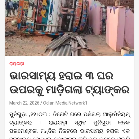
ରାୟଗଡ଼ା
ଭାରସାମ୍ୟ ହରାଇ ୩ ଘର
ଉପରକୁ ମାଡ଼ିଗଲା ଟ୍ୟାଙ୍କର
March 22, 2026
Odian Media Network1
ମୁନିଗୁଡ଼ା ,୨୨।୦୩ : ତିନୋଟି ଘରେ ପଶିଗଲା ଆଲୁମିନିୟମ୍
ଟ୍ୟାଙ୍କର୍ । ରାୟଗଡ଼ା ସ୍ଥିତ ମୁନିଗୁଡା କନକ
ପରମେଶ୍ଵରୀ ମନ୍ଦିର ନିକଟରେ ଭାରସାମ୍ୟ ହରାଇ ଏକ