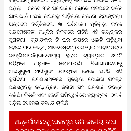
ବକ୍ସାଇଟ୍ ବୋଝେଇ ଟ୍ୟାଙ୍କର୍ ୩ଟି ଘର ଉପରେ ଓଲଟି
ପଡ଼ିଲା । ତେବେ ୩ଟି ପରିବାରର ଲୋକେ ଅଳ୍ପକେ ବର୍ତ୍ତି
ଯାଇଛନ୍ତି। ଘର ଉପରକୁ ମାଡ଼ିଗଲା ଚଳନ୍ତା ଟ୍ୟାଙ୍କର୍।
ଅଳ୍ପକେ ବର୍ତ୍ତିଗଲେ ୩ ପରିବାର। ମୁନିଗୁଡ଼ା କନକ
ପରମେଶ୍ବରୀ ମନ୍ଦିର ନିକଟରେ ଘଟିଛି ଏହି ଭୟଙ୍କର
ଦୁର୍ଘଟଣା। ଟ୍ୟାଙ୍କର ଟି ଘର ଉପରେ ଓଲଟି ପଡ଼ିଥିବା
ବେଳେ ଘର କାନ୍ଥ, ଆଜବେଷ୍ଟସ୍ ଓ ଘରୋଇ ଆବାସପତ୍ର
ଭାଙ୍ଗିଯାଇଛି।ଭାରସାମ୍ୟ ହରାଇ ଟ୍ୟାଙ୍କର ଓଲଟି
ପଡ଼ିଥିବା ଅନୁମାନ କରାଯାଉଛି। ବିଶାଖାପାଟଣାରୁ
ଝାରସୁଗୁଡ଼ା ଅଭିମୁଖେ ଯାଉଥିବା ବେଳେ ଘଟିଛି ଏହି
ଦୁର୍ଘଟଣା। ଘଟଣାସ୍ଥଳରେ ମୁନିଗୁଡା ପୋଲିସ ପହଞ୍ଚି
ପରିସ୍ଥିତିକୁ ନିୟନ୍ତ୍ରଣ କରିବା ସହ ଘଟଣାର ତଦନ୍ତ
କରିଛି। କିଭଳି ଏବଂ କେଉଁ ପରିସ୍ଥିତିରେ ଟ୍ୟାଙ୍କର ଓଲଟି
ପଡ଼ିଲା ସେନେଇ ତଦନ୍ତ ଚାଲିଛି।
ଅନ୍ତର୍ଜାତୀୟରୁ ଆରମ୍ଭ କରି ଜାତୀୟ ତଥା