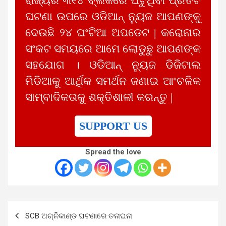
ରାଜ୍ୟର ୩୧୪ ବ୍ଲକରେ ଘଟୁଥିବା ପ୍ରତିଟି
ଘଟଣା ଉପରେ ଓଡିଆନ୍ ନ୍ୟୁଜ ଆପଣଙ୍କୁ
ଦେଉଛି ୨୪ ଘଂଟିଆ ଅପଡେଟ | କରୋନାର
ସଂକଟ ସମୟରେ ଆମେ ଲୋଡୁଛୁ ଆପଣଙ୍କ
ସହଯୋଗ । ଓଡିଆନ୍ ନ୍ୟୁଜ ଡିଜିଟାଲ
ମିଡିଆକୁ ଆର୍ଥିକ ସମର୍ଥନ ଜଣାଇ ଆଂଚଳିକ
ସାମ୍ବାଦିକତାକୁ ଶକ୍ତିଶାଳୀ କରନ୍ତୁ |
SUPPORT US
Spread the love
Post
SCB ଅଗ୍ନିକାଣ୍ଡ ଘଟଣାରେ ତନାଘନା
navigation