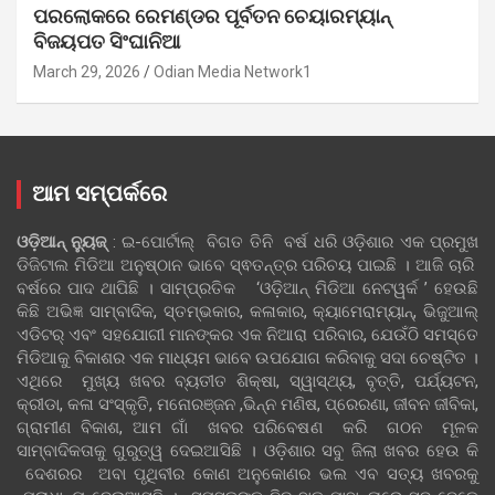
ପରଲୋକରେ ରେମଣ୍ଡର ପୂର୍ବତନ ଚେୟାରମ୍ୟାନ୍
ବିଜୟପତ ସିଂଘାନିଆ
March 29, 2026
Odian Media Network1
ଆମ ସମ୍ପର୍କରେ
ଓଡ଼ିଆନ୍‍ ନ୍ୟୁଜ୍‍
: ଇ-ପୋର୍ଟାଲ୍ ବିଗତ ତିନି ବର୍ଷ ଧରି ଓଡ଼ିଶାର ଏକ ପ୍ରମୁଖ
ଡିଜିଟାଲ ମିଡିଆ ଅନୁଷ୍ଠାନ ଭାବେ ସ୍ଵତନ୍ତ୍ର ପରିଚୟ ପାଇଛି । ଆଜି ଚାରି
ବର୍ଷରେ ପାଦ ଥାପିଛି । ସାମ୍ପ୍ରତିକ ‘ଓଡ଼ିଆନ୍‍ ମିଡିଆ ନେଟୱର୍କ ’ ହେଉଛି
କିଛି ଅଭିଜ୍ଞ ସାମ୍ବାଦିକ, ସ୍ତମ୍ଭକାର, କଳାକାର, କ୍ୟାମେରାମ୍ୟାନ୍, ଭିଜୁଆଲ୍
ଏଡିଟର୍ ଏବଂ ସହଯୋଗୀ ମାନଙ୍କର ଏକ ନିଆରା ପରିବାର, ଯେଉଁଠି ସମସ୍ତେ
ମିଡିଆକୁ ବିକାଶର ଏକ ମାଧ୍ୟମ ଭାବେ ଉପଯୋଗ କରିବାକୁ ସଦା ଚେଷ୍ଟିତ ।
ଏଥିରେ ମୁଖ୍ୟ ଖବର ବ୍ୟତୀତ ଶିକ୍ଷା, ସ୍ୱାସ୍ଥ୍ୟ, ବୃତ୍ତି, ପର୍ଯ୍ୟଟନ,
କ୍ରୀଡା, କଳା ସଂସ୍କୃତି, ମନୋରଞ୍ଜନ ,ଭିନ୍ନ ମଣିଷ, ପ୍ରେରଣା, ଜୀବନ ଜୀବିକା,
ଗ୍ରାମୀଣ ବିକାଶ, ଆମ ଗାଁ ଖବର ପରିବେଷଣ କରି ଗଠନ ମୂଳକ
ସାମ୍ବାଦିକତାକୁ ଗୁରୁତ୍ୱ ଦେଇଆସିଛି । ଓଡ଼ିଶାର ସବୁ ଜିଲା ଖବର ହେଉ କି
ଦେଶରର ଅବା ପୃଥିବୀର କୋଣ ଅନୁକୋଣର ଭଲ ଏବ ସତ୍ୟ ଖବରକୁ