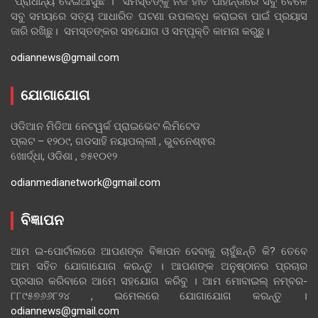
ପ୍ରାଧାନ୍ୟ ଦେଇଆସୁଛି । ସମସ୍ତଙ୍କୁ ନିଜ ହାତ ପାହାନ୍ତାରେ ସବୁ ବେଳେ
ସବୁ ସମୟରେ ସତ୍ୟ ଆଧାରିତ ଘଟଣା ଉପଲବ୍ଧ କରାଇବା ପାଇଁ ପ୍ରୟାସ
ଜାରି ରଖିଛୁ। ସମସ୍ତଙ୍କର ସହଯୋଗ ଓ ସମ୍ପୃକ୍ତି କାମନା କରୁଛୁ।
odiannews@gmail.com
ଯୋଗାଯୋଗ
ଓଡିଆନ ମିଡିଆ ନେଟୱର୍କ ପ୍ରାଇଭେଟ ଲିମିଟେଡ
ପ୍ଲଟ – ୧୨୦୯, ଗଡସାହି ନୟାପଲ୍ଲୀ , ଭୁବନେଶ୍ଵର
ଖୋର୍ଦ୍ଧା, ଓଡିଶା , ୭୫୧୦୧୨
odianmedianetwork@gmail.com
ବିଜ୍ଞାପନ
ଆମ ଇ-ପୋର୍ଟାଲରେ ଆପଣଙ୍କ ବିଜ୍ଞାପନ ଦେବାକୁ ଚାହୁଁଛନ୍ତି କି? ତେବେ
ଆମ ସହିତ ଯୋଗାଯୋଗ କରନ୍ତୁ । ଆପଣଙ୍କ ଅନୁଷ୍ଠାନର ପ୍ରଚାର
ପ୍ରସାର କରିବାରେ ଆମେ ସହଯୋଗ କରିବୁ । ଆମ ମୋବାଇଲ୍ ନମ୍ବର-
୮୮୯୫୭୬୬୮୨୪ , ଇମେଲରେ ଯୋଗାଯୋଗ କରନ୍ତୁ ।
odiannews@gmail.com