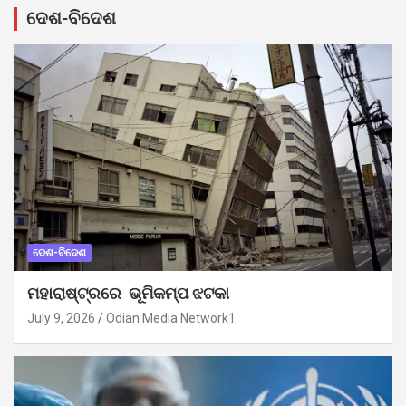
ଦେଶ-ବିଦେଶ
ଦେଶ-ବିଦେଶ
ମହାରାଷ୍ଟ୍ରରେ ଭୂମିକମ୍ପ ଝଟକା
July 9, 2026
Odian Media Network1