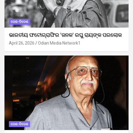
ଦେଶ-ବିଦେଶ
ଭାରତୀୟ ଫଟୋଗ୍ରାଫିର ‘ଜନକ’ ରଘୁ ରାୟଙ୍କ ପରଲୋକ
April 26, 2026
Odian Media Network1
ଦେଶ-ବିଦେଶ