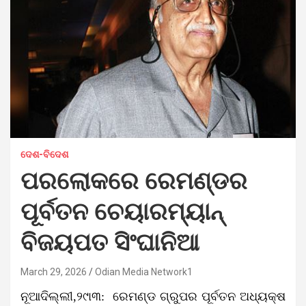
ଦେଶ-ବିଦେଶ
ପରଲୋକରେ ରେମଣ୍ଡର
ପୂର୍ବତନ ଚେୟାରମ୍ୟାନ୍
ବିଜୟପତ ସିଂଘାନିଆ
March 29, 2026
Odian Media Network1
ନୂଆଦିଲ୍ଲୀ,୨୯ା୩: ରେମଣ୍ଡ ଗ୍ରୁପର ପୂର୍ବତନ ଅଧ୍ୟକ୍ଷ