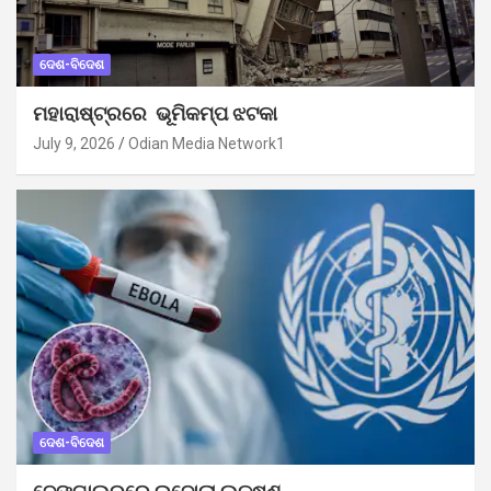
ଦେଶ-ବିଦେଶ
ମହାରାଷ୍ଟ୍ରରେ ଭୂମିକମ୍ପ ଝଟକା
July 9, 2026
Odian Media Network1
ଦେଶ-ବିଦେଶ