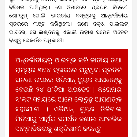
ବିବିଧତା ଆଣିଥିଲା। ସେ ଓମାନରେ ପ୍ରଥମ ବିଦେଶୀ
ଶୋ’ରୁମ୍ ଖୋଲି ଭାରତୀୟ ବସ୍ତ୍ରକୁ ଆନ୍ତର୍ଜାତୀୟ
ସ୍ତରରେ ଲଞ୍ଚ କରିଥିଲେ। ଜଣେ ଦକ୍ଷ ପାଇଲଟ୍
ଭାବରେ, ସେ ଲଣ୍ଡନରୁ ଏକାକୀ ଉଡ଼ାଣ ସମେତ ଅନେକ
ବିଶ୍ୱ ରେକର୍ଡର ଅଧିକାରୀ।
ଅନ୍ତର୍ଜାତୀୟରୁ ଆରମ୍ଭ କରି ଜାତୀୟ ତଥା
ରାଜ୍ୟର ୩୧୪ ବ୍ଲକରେ ଘଟୁଥିବା ପ୍ରତିଟି
ଘଟଣା ଉପରେ ଓଡିଆନ୍ ନ୍ୟୁଜ ଆପଣଙ୍କୁ
ଦେଉଛି ୨୪ ଘଂଟିଆ ଅପଡେଟ | କରୋନାର
ସଂକଟ ସମୟରେ ଆମେ ଲୋଡୁଛୁ ଆପଣଙ୍କ
ସହଯୋଗ । ଓଡିଆନ୍ ନ୍ୟୁଜ ଡିଜିଟାଲ
ମିଡିଆକୁ ଆର୍ଥିକ ସମର୍ଥନ ଜଣାଇ ଆଂଚଳିକ
ସାମ୍ବାଦିକତାକୁ ଶକ୍ତିଶାଳୀ କରନ୍ତୁ |