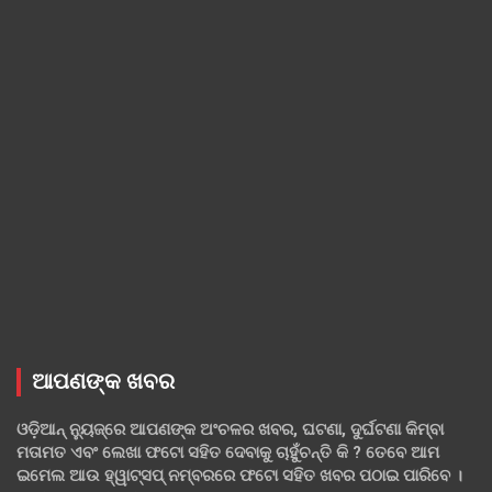
ଆପଣଙ୍କ ଖବର
ଓଡ଼ିଆନ୍ ନ୍ୟୁଜ୍‌ରେ ଆପଣଙ୍କ ଅଂଚଳର ଖବର, ଘଟଣା, ଦୁର୍ଘଟଣା କିମ୍ବା
ମତାମତ ଏବଂ ଲେଖା ଫଟୋ ସହିତ ଦେବାକୁ ଚାହୁଁଚନ୍ତି କି ? ତେବେ ଆମ
ଇମେଲ ଆଉ ହ୍ୱାଟ୍‌ସପ୍ ନମ୍ବରରେ ଫଟୋ ସହିତ ଖବର ପଠାଇ ପାରିବେ ।