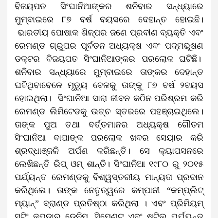
ବିଜୟପତ ସିଂଘାନିଆଙ୍କର ଶନିବାର ସନ୍ଧ୍ୟାରେ
ମୁମ୍ବାଇରେ ୮୭ ବର୍ଷ ବୟସରେ ଦେହାନ୍ତ ହୋଇଛି।
ଭାରତୀୟ ପୋଷାକ ଶିଳ୍ପର ଜଣେ ପ୍ରବୀଣ ବ୍ୟକ୍ତି ଏବଂ
ରେମଣ୍ଡ ଗ୍ରୁପର ପୂର୍ବତନ ଅଧ୍ୟକ୍ଷ ଏବଂ ପଦ୍ମଭୂଷଣ
ଡକ୍ଟର ବିଜୟପତ ସିଂଘାନିଆଙ୍କର ପରଲୋକ ଘଟିଛି।
ଶନିବାର ସନ୍ଧ୍ୟାରେ ମୁମ୍ବାଇରେ ତାଙ୍କର ଦେହାନ୍ତ
ଘଟିଥିବାବେଳେ ମୃତ୍ୟୁ ବେଳକୁ ତାଙ୍କୁ ୮୭ ବର୍ଷ ୨ବୟସ
ହୋଇଥିଲା। ସିଂଘାନିଆ ସାରା ଜୀବନ କଠିନ ପରିଶ୍ରମ କରି
ରେମଣ୍ଡ ଲିମିଟେଡକୁ ଉଚ୍ଚ ସ୍ତରରେ ପହଞ୍ଚାଇଥିଲେ।
ତାଙ୍କ ପୁଅ ତଥା ବର୍ତ୍ତମାନର ଅଧ୍ୟକ୍ଷ ଗୌତମ
ସିଂଘାନିଆ ବାପାଙ୍କ ପରଲୋକ ଖବର ସେୟାର କରି
ଶ୍ରଦ୍ଧାଞ୍ଜଳି ଅର୍ପଣ କରିଛନ୍ତି। ସେ କ୍ୟାପସନରେ
ଲେଖିଛନ୍ତି ରିପ୍ ଓମ୍‌ ଶାନ୍ତି। ସିଂଘାନିଆ ୧୯୮୦ ରୁ ୨୦୧୫
ପର୍ଯ୍ୟନ୍ତ ରେମଣ୍ଡକୁ ବିଶ୍ୱସ୍ତରୀୟ ମାନ୍ୟତା ପ୍ରଦାନ
କରିଥିଲେ। ତାଙ୍କ ନେତୃତ୍ୱରେ କମ୍ପାନୀ “କମ୍ପ୍ଲିଟ୍
ମ୍ୟାନ୍” ବ୍ରାଣ୍ଡ ପ୍ରତିଷ୍ଠା କରିଥିଲା । ​​ଏବଂ ପ୍ରିମିୟମ୍
ସୁଟିଂ କପଡ଼ାରୁ ଡେନିମ୍, ସିମେଣ୍ଟ ଏବଂ ଷ୍ଟିଲ୍ ପର୍ଯ୍ୟନ୍ତ