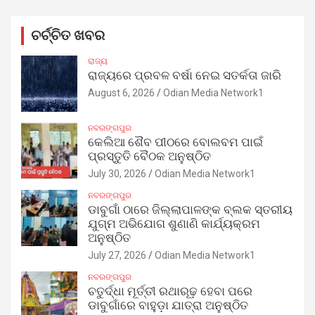
ଚର୍ଚ୍ଚିତ ଖବର
ରାଜ୍ୟ
ରାଜ୍ୟରେ ପ୍ରବଳ ବର୍ଷା ନେଇ ସତର୍କତା ଜାରି
August 6, 2026
Odian Media Network1
ନବରଙ୍ଗପୁର
କେଲିଆ ଶୈବ ପୀଠରେ ବୋଲବମ ପାଇଁ
ପ୍ରସ୍ତୁତି ବୈଠକ ଅନୁଷ୍ଠିତ
July 30, 2026
Odian Media Network1
ନବରଙ୍ଗପୁର
ଡାବୁଗାଁ ଠାରେ ଜିଲ୍ଲାପାଳଙ୍କ ବ୍ଲକ ସ୍ତରୀୟ
ଯୁଗ୍ମ ଅଭିଯୋଗ ଶୁଣାଣି କାର୍ଯ୍ୟକ୍ରମ
ଅନୁଷ୍ଠିତ
July 27, 2026
Odian Media Network1
ନବରଙ୍ଗପୁର
ଚତୁର୍ଦ୍ଧା ମୂର୍ତ୍ତୀ ରଥାରୂଢ଼ ହେବା ପରେ
ଡାବୁଗାଁରେ ବାହୁଡ଼ା ଯାତ୍ରା ଅନୁଷ୍ଠିତ