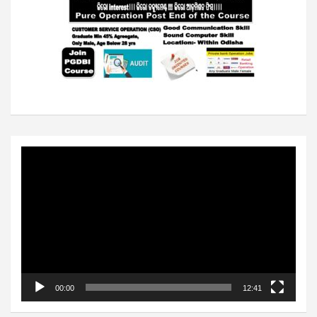
Video
Player
00:00
12:41