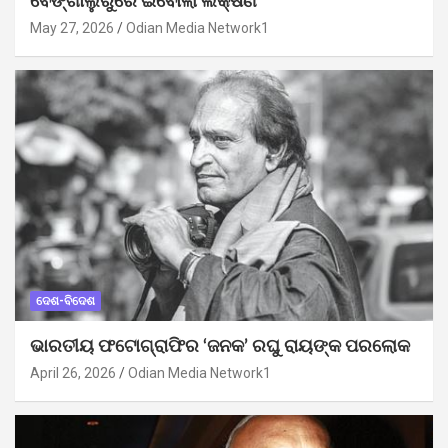
ବେଙ୍ଗାଲୁରୁରେ ଇବୋଲା ଲକ୍ଷଣ
May 27, 2026
Odian Media Network1
ଦେଶ-ବିଦେଶ
ଭାରତୀୟ ଫଟୋଗ୍ରାଫିର ‘ଜନକ’ ରଘୁ ରାୟଙ୍କ ପରଲୋକ
April 26, 2026
Odian Media Network1