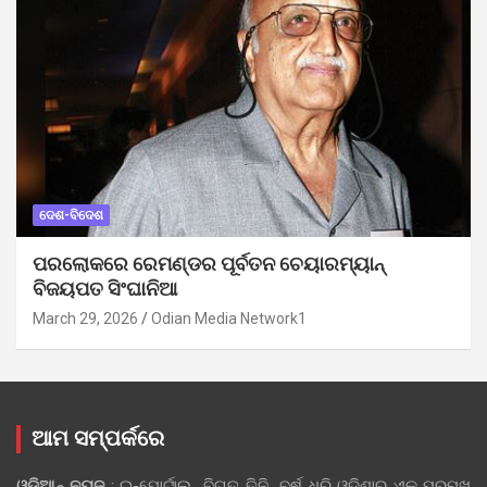
ଦେଶ-ବିଦେଶ
ପରଲୋକରେ ରେମଣ୍ଡର ପୂର୍ବତନ ଚେୟାରମ୍ୟାନ୍
ବିଜୟପତ ସିଂଘାନିଆ
March 29, 2026
Odian Media Network1
ଆମ ସମ୍ପର୍କରେ
ଓଡ଼ିଆନ୍‍ ନ୍ୟୁଜ୍‍
: ଇ-ପୋର୍ଟାଲ୍ ବିଗତ ତିନି ବର୍ଷ ଧରି ଓଡ଼ିଶାର ଏକ ପ୍ରମୁଖ