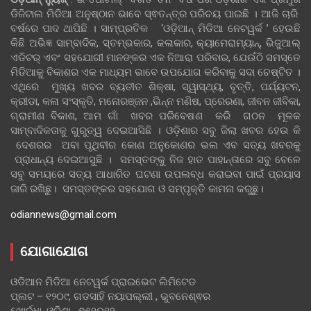
ଡିଜିଟାଲ ମିଡିଆ ଅନୁଷ୍ଠାନ ଭାବେ ସ୍ଵତନ୍ତ୍ର ପରିଚୟ ପାଇଛି । ଆଜି ଚାରି
ବର୍ଷରେ ପାଦ ଥାପିଛି । ସାମ୍ପ୍ରତିକ ‘ଓଡ଼ିଆନ୍‍ ମିଡିଆ ନେଟୱର୍କ ’ ହେଉଛି
କିଛି ଅଭିଜ୍ଞ ସାମ୍ବାଦିକ, ସ୍ତମ୍ଭକାର, କଳାକାର, କ୍ୟାମେରାମ୍ୟାନ୍, ଭିଜୁଆଲ୍
ଏଡିଟର୍ ଏବଂ ସହଯୋଗୀ ମାନଙ୍କର ଏକ ନିଆରା ପରିବାର, ଯେଉଁଠି ସମସ୍ତେ
ମିଡିଆକୁ ବିକାଶର ଏକ ମାଧ୍ୟମ ଭାବେ ଉପଯୋଗ କରିବାକୁ ସଦା ଚେଷ୍ଟିତ ।
ଏଥିରେ ମୁଖ୍ୟ ଖବର ବ୍ୟତୀତ ଶିକ୍ଷା, ସ୍ୱାସ୍ଥ୍ୟ, ବୃତ୍ତି, ପର୍ଯ୍ୟଟନ,
କ୍ରୀଡା, କଳା ସଂସ୍କୃତି, ମନୋରଞ୍ଜନ ,ଭିନ୍ନ ମଣିଷ, ପ୍ରେରଣା, ଜୀବନ ଜୀବିକା,
ଗ୍ରାମୀଣ ବିକାଶ, ଆମ ଗାଁ ଖବର ପରିବେଷଣ କରି ଗଠନ ମୂଳକ
ସାମ୍ବାଦିକତାକୁ ଗୁରୁତ୍ୱ ଦେଇଆସିଛି । ଓଡ଼ିଶାର ସବୁ ଜିଲା ଖବର ହେଉ କି
ଦେଶରର ଅବା ପୃଥିବୀର କୋଣ ଅନୁକୋଣର ଭଲ ଏବ ସତ୍ୟ ଖବରକୁ
ପ୍ରାଧାନ୍ୟ ଦେଇଆସୁଛି । ସମସ୍ତଙ୍କୁ ନିଜ ହାତ ପାହାନ୍ତାରେ ସବୁ ବେଳେ
ସବୁ ସମୟରେ ସତ୍ୟ ଆଧାରିତ ଘଟଣା ଉପଲବ୍ଧ କରାଇବା ପାଇଁ ପ୍ରୟାସ
ଜାରି ରଖିଛୁ। ସମସ୍ତଙ୍କର ସହଯୋଗ ଓ ସମ୍ପୃକ୍ତି କାମନା କରୁଛୁ।
odiannews@gmail.com
ଯୋଗାଯୋଗ
ଓଡିଆନ ମିଡିଆ ନେଟୱର୍କ ପ୍ରାଇଭେଟ ଲିମିଟେଡ
ପ୍ଲଟ – ୧୨୦୯, ଗଡସାହି ନୟାପଲ୍ଲୀ , ଭୁବନେଶ୍ଵର
ଖୋର୍ଦ୍ଧା, ଓଡିଶା , ୭୫୧୦୧୨