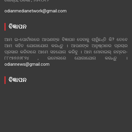
odianmedianetwork@gmail.com
ବିଜ୍ଞାପନ
ଆମ ଇ-ପୋର୍ଟାଲରେ ଆପଣଙ୍କ ବିଜ୍ଞାପନ ଦେବାକୁ ଚାହୁଁଛନ୍ତି କି? ତେବେ
ଆମ ସହିତ ଯୋଗାଯୋଗ କରନ୍ତୁ । ଆପଣଙ୍କ ଅନୁଷ୍ଠାନର ପ୍ରଚାର
ପ୍ରସାର କରିବାରେ ଆମେ ସହଯୋଗ କରିବୁ । ଆମ ମୋବାଇଲ୍ ନମ୍ବର-
୮୮୯୫୭୬୬୮୨୪ , ଇମେଲରେ ଯୋଗାଯୋଗ କରନ୍ତୁ ।
odiannews@gmail.com
ବିଜ୍ଞାପନ