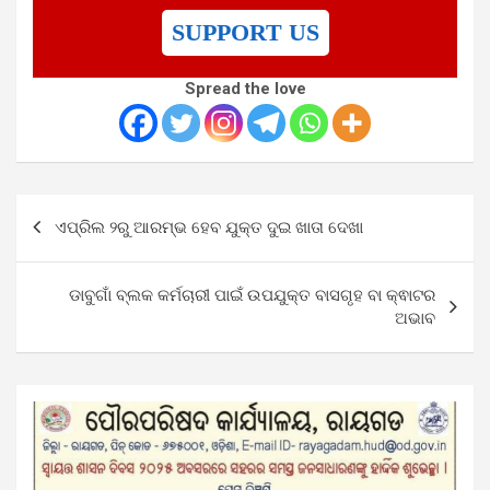
SUPPORT US
Spread the love
Post
ଏପ୍ରିଲ ୨ରୁ ଆରମ୍ଭ ହେବ ଯୁକ୍ତ ଦୁଇ ଖାତା ଦେଖା
navigation
ଡାବୁଗାଁ ବ୍ଲକ କର୍ମଚାରୀ ପାଇଁ ଉପଯୁକ୍ତ ବାସଗୃହ ବା କ୍ଵାଟର
ଅଭାବ