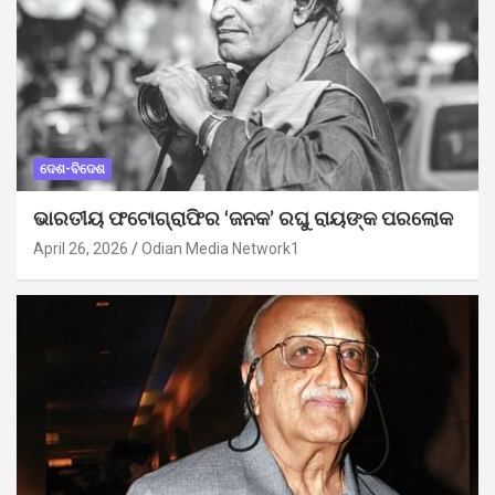
ଦେଶ-ବିଦେଶ
ଭାରତୀୟ ଫଟୋଗ୍ରାଫିର ‘ଜନକ’ ରଘୁ ରାୟଙ୍କ ପରଲୋକ
April 26, 2026
Odian Media Network1