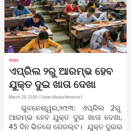
ରାଜ୍ୟ
ଏପ୍ରିଲ ୨ରୁ ଆରମ୍ଭ ହେବ
ଯୁକ୍ତ ଦୁଇ ଖାତା ଦେଖା
March 29, 2026
Odian Media Network1
ଭୁବନେଶ୍ୱର,୨୯ା୩: ଏପ୍ରିଲ 2ରୁ
ଆରମ୍ଭ ହେବ ଯୁକ୍ତ ଦୁଇ ଖାତା ଦେଖା,
45 ଦିନ ଭିତରେ ରେଜଲ୍ଟ। ଯୁକ୍ତ ଦୁଇର