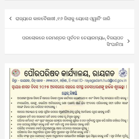
Post
ରାଜ୍ୟରେ କାଳବୈଶାଖୀ ,୧୬ ଜିଲାକୁ ୟେଲୋ ଓ୍ୱାର୍ନିଂ ଜାରି
navigation
ପରଲୋକରେ ରେମଣ୍ଡର ପୂର୍ବତନ ଚେୟାରମ୍ୟାନ୍ ବିଜୟପତ
ସିଂଘାନିଆ