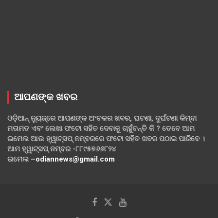
ଆପଣଙ୍କ ଖବର
ଓଡ଼ିଆନ୍ ନ୍ୟୁଜ୍‌ରେ ଆପଣଙ୍କ ଅଂଚଳର ଖବର, ଘଟଣା, ଦୁର୍ଘଟଣା କିମ୍ବା
ମତାମତ ଏବଂ ଲେଖା ଫଟୋ ସହିତ ଦେବାକୁ ଚାହୁଁଚନ୍ତି କି ? ତେବେ ଆମ
ଇମେଲ ଆଉ ହ୍ୱାଟ୍‌ସପ୍ ନମ୍ବରରେ ଫଟୋ ସହିତ ଖବର ପଠାଇ ପାରିବେ ।
ଆମ ହ୍ୱାଟ୍‌ସପ୍ ନମ୍ବର -୮୮୯୫୭୬୬୮୨୪
ଇମେଲ –
odiannews@gmail.com