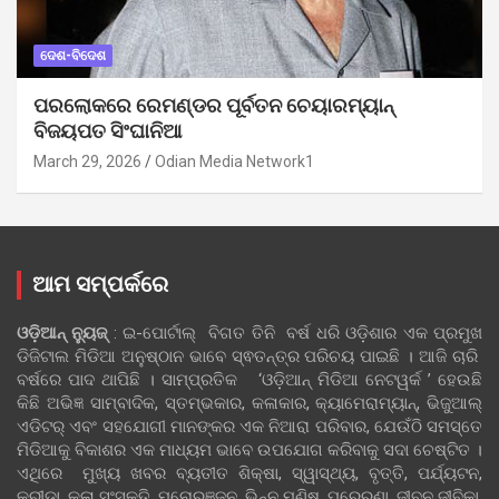
ଦେଶ-ବିଦେଶ
ପରଲୋକରେ ରେମଣ୍ଡର ପୂର୍ବତନ ଚେୟାରମ୍ୟାନ୍
ବିଜୟପତ ସିଂଘାନିଆ
March 29, 2026
Odian Media Network1
ଆମ ସମ୍ପର୍କରେ
ଓଡ଼ିଆନ୍‍ ନ୍ୟୁଜ୍‍
: ଇ-ପୋର୍ଟାଲ୍ ବିଗତ ତିନି ବର୍ଷ ଧରି ଓଡ଼ିଶାର ଏକ ପ୍ରମୁଖ
ଡିଜିଟାଲ ମିଡିଆ ଅନୁଷ୍ଠାନ ଭାବେ ସ୍ଵତନ୍ତ୍ର ପରିଚୟ ପାଇଛି । ଆଜି ଚାରି
ବର୍ଷରେ ପାଦ ଥାପିଛି । ସାମ୍ପ୍ରତିକ ‘ଓଡ଼ିଆନ୍‍ ମିଡିଆ ନେଟୱର୍କ ’ ହେଉଛି
କିଛି ଅଭିଜ୍ଞ ସାମ୍ବାଦିକ, ସ୍ତମ୍ଭକାର, କଳାକାର, କ୍ୟାମେରାମ୍ୟାନ୍, ଭିଜୁଆଲ୍
ଏଡିଟର୍ ଏବଂ ସହଯୋଗୀ ମାନଙ୍କର ଏକ ନିଆରା ପରିବାର, ଯେଉଁଠି ସମସ୍ତେ
ମିଡିଆକୁ ବିକାଶର ଏକ ମାଧ୍ୟମ ଭାବେ ଉପଯୋଗ କରିବାକୁ ସଦା ଚେଷ୍ଟିତ ।
ଏଥିରେ ମୁଖ୍ୟ ଖବର ବ୍ୟତୀତ ଶିକ୍ଷା, ସ୍ୱାସ୍ଥ୍ୟ, ବୃତ୍ତି, ପର୍ଯ୍ୟଟନ,
କ୍ରୀଡା, କଳା ସଂସ୍କୃତି, ମନୋରଞ୍ଜନ ,ଭିନ୍ନ ମଣିଷ, ପ୍ରେରଣା, ଜୀବନ ଜୀବିକା,