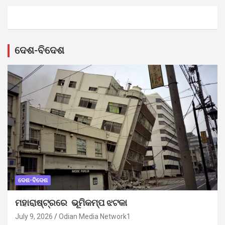
ଦେଶ-ବିଦେଶ
ଦେଶ-ବିଦେଶ
ମହାରାଷ୍ଟ୍ରରେ ଭୂମିକମ୍ପ ଝଟକା
July 9, 2026
Odian Media Network1