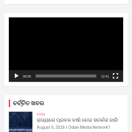
Video
Player
00:00
12:41
ଚର୍ଚ୍ଚିତ ଖବର
ରାଜ୍ୟ
ରାଜ୍ୟରେ ପ୍ରବଳ ବର୍ଷା ନେଇ ସତର୍କତା ଜାରି
August 6, 2026
Odian Media Network1