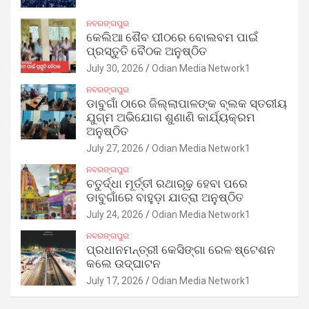
ନବରଙ୍ଗପୁର
କେଲିଆ ଶୈବ ପୀଠରେ ବୋଲବମ ପାଇଁ
ପ୍ରସ୍ତୁତି ବୈଠକ ଅନୁଷ୍ଠିତ
July 30, 2026
Odian Media Network1
ନବରଙ୍ଗପୁର
ଡାବୁଗାଁ ଠାରେ ଜିଲ୍ଲାପାଳଙ୍କ ବ୍ଲକ ସ୍ତରୀୟ
ଯୁଗ୍ମ ଅଭିଯୋଗ ଶୁଣାଣି କାର୍ଯ୍ୟକ୍ରମ
ଅନୁଷ୍ଠିତ
July 27, 2026
Odian Media Network1
ନବରଙ୍ଗପୁର
ଚତୁର୍ଦ୍ଧା ମୂର୍ତ୍ତୀ ରଥାରୂଢ଼ ହେବା ପରେ
ଡାବୁଗାଁରେ ବାହୁଡ଼ା ଯାତ୍ରା ଅନୁଷ୍ଠିତ
July 24, 2026
Odian Media Network1
ନବରଙ୍ଗପୁର
ପ୍ରଧାନମନ୍ତ୍ରୀ କେସିଙ୍ଗା ରେଳ ଷ୍ଟେଶନ
କଲେ ଉଦ୍‌ଘାଟନ
July 17, 2026
Odian Media Network1