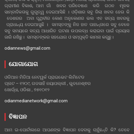
ଗ୍ରାମୀଣ ବିକାଶ, ଆମ ଗାଁ ଖବର ପରିବେଷଣ କରି ଗଠନ ମୂଳକ
ସାମ୍ବାଦିକତାକୁ ଗୁରୁତ୍ୱ ଦେଇଆସିଛି । ଓଡ଼ିଶାର ସବୁ ଜିଲା ଖବର ହେଉ କି
ଦେଶରର ଅବା ପୃଥିବୀର କୋଣ ଅନୁକୋଣର ଭଲ ଏବ ସତ୍ୟ ଖବରକୁ
ପ୍ରାଧାନ୍ୟ ଦେଇଆସୁଛି । ସମସ୍ତଙ୍କୁ ନିଜ ହାତ ପାହାନ୍ତାରେ ସବୁ ବେଳେ
ସବୁ ସମୟରେ ସତ୍ୟ ଆଧାରିତ ଘଟଣା ଉପଲବ୍ଧ କରାଇବା ପାଇଁ ପ୍ରୟାସ
ଜାରି ରଖିଛୁ। ସମସ୍ତଙ୍କର ସହଯୋଗ ଓ ସମ୍ପୃକ୍ତି କାମନା କରୁଛୁ।
odiannews@gmail.com
ଯୋଗାଯୋଗ
ଓଡିଆନ ମିଡିଆ ନେଟୱର୍କ ପ୍ରାଇଭେଟ ଲିମିଟେଡ
ପ୍ଲଟ – ୧୨୦୯, ଗଡସାହି ନୟାପଲ୍ଲୀ , ଭୁବନେଶ୍ଵର
ଖୋର୍ଦ୍ଧା, ଓଡିଶା , ୭୫୧୦୧୨
odianmedianetwork@gmail.com
ବିଜ୍ଞାପନ
ଆମ ଇ-ପୋର୍ଟାଲରେ ଆପଣଙ୍କ ବିଜ୍ଞାପନ ଦେବାକୁ ଚାହୁଁଛନ୍ତି କି? ତେବେ