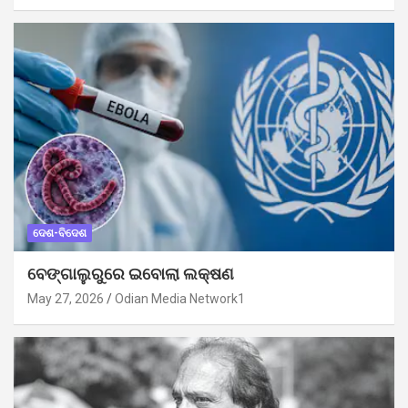
ଦେଶ-ବିଦେଶ
ବେଙ୍ଗାଲୁରୁରେ ଇବୋଲା ଲକ୍ଷଣ
May 27, 2026
Odian Media Network1