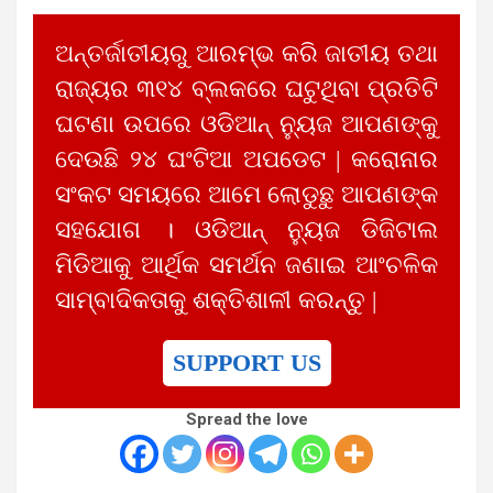
ଅନ୍ତର୍ଜାତୀୟରୁ ଆରମ୍ଭ କରି ଜାତୀୟ ତଥା
ରାଜ୍ୟର ୩୧୪ ବ୍ଲକରେ ଘଟୁଥିବା ପ୍ରତିଟି
ଘଟଣା ଉପରେ ଓଡିଆନ୍ ନ୍ୟୁଜ ଆପଣଙ୍କୁ
ଦେଉଛି ୨୪ ଘଂଟିଆ ଅପଡେଟ | କରୋନାର
ସଂକଟ ସମୟରେ ଆମେ ଲୋଡୁଛୁ ଆପଣଙ୍କ
ସହଯୋଗ । ଓଡିଆନ୍ ନ୍ୟୁଜ ଡିଜିଟାଲ
ମିଡିଆକୁ ଆର୍ଥିକ ସମର୍ଥନ ଜଣାଇ ଆଂଚଳିକ
ସାମ୍ବାଦିକତାକୁ ଶକ୍ତିଶାଳୀ କରନ୍ତୁ |
SUPPORT US
Spread the love