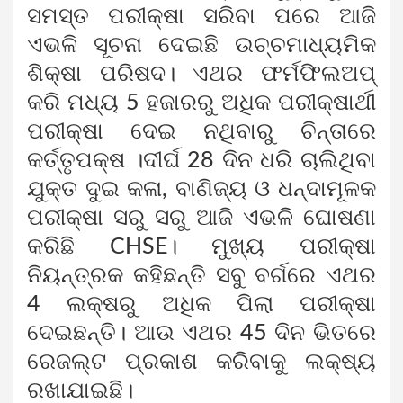
ସମସ୍ତ ପରୀକ୍ଷା ସରିବା ପରେ ଆଜି
ଏଭଳି ସୂଚନା ଦେଇଛି ଉଚ୍ଚମାଧ୍ୟମିକ
ଶିକ୍ଷା ପରିଷଦ। ଏଥର ଫର୍ମଫିଲଅପ୍
କରି ମଧ୍ୟ 5 ହଜାରରୁ ଅଧିକ ପରୀକ୍ଷାର୍ଥୀ
ପରୀକ୍ଷା ଦେଇ ନଥିବାରୁ ଚିନ୍ତାରେ
କର୍ତ୍ତୃପକ୍ଷ ।ଦୀର୍ଘ 28 ଦିନ ଧରି ଚାଲିଥିବା
ଯୁକ୍ତ ଦୁଇ କଳା, ବାଣିଜ୍ୟ ଓ ଧନ୍ଦାମୂଳକ
ପରୀକ୍ଷା ସରୁ ସରୁ ଆଜି ଏଭଳି ଘୋଷଣା
କରିଛି CHSE। ମୁଖ୍ୟ ପରୀକ୍ଷା
ନିୟନ୍ତ୍ରକ କହିଛନ୍ତି ସବୁ ବର୍ଗରେ ଏଥର
4 ଲକ୍ଷରୁ ଅଧିକ ପିଲା ପରୀକ୍ଷା
ଦେଇଛନ୍ତି। ଆଉ ଏଥର 45 ଦିନ ଭିତରେ
ରେଜଲ୍ଟ ପ୍ରକାଶ କରିବାକୁ ଲକ୍ଷ୍ୟ
ରଖାଯାଇଛି।