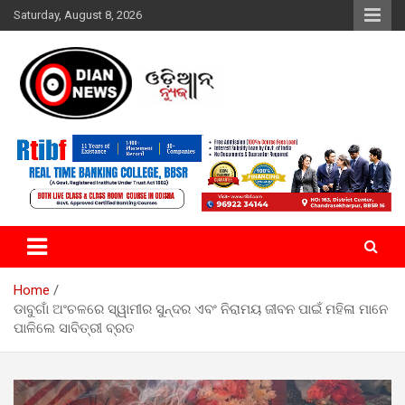
Skip
Saturday, August 8, 2026
to
content
ସାରା ଦୁନିଆର ଖବର ଆପଣଙ୍କ ହାତମୁଠାରେ…
ଓଡିଆନ୍ ନ୍ୟୁଜ
Home
ଡାବୁଗାଁ ଅଂଚଳରେ ସ୍ୱାମୀର ସୁନ୍ଦର ଏବଂ ନିରାମୟ ଜୀବନ ପାଇଁ ମହିଳା ମାନେ
ପାଳିଲେ ସାବିତ୍ରୀ ବ୍ରତ