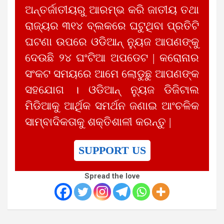
ଅନ୍ତର୍ଜାତୀୟରୁ ଆରମ୍ଭ କରି ଜାତୀୟ ତଥା
ରାଜ୍ୟର ୩୧୪ ବ୍ଲକରେ ଘଟୁଥିବା ପ୍ରତିଟି
ଘଟଣା ଉପରେ ଓଡିଆନ୍ ନ୍ୟୁଜ ଆପଣଙ୍କୁ
ଦେଉଛି ୨୪ ଘଂଟିଆ ଅପଡେଟ | କରୋନାର
ସଂକଟ ସମୟରେ ଆମେ ଲୋଡୁଛୁ ଆପଣଙ୍କ
ସହଯୋଗ । ଓଡିଆନ୍ ନ୍ୟୁଜ ଡିଜିଟାଲ
ମିଡିଆକୁ ଆର୍ଥିକ ସମର୍ଥନ ଜଣାଇ ଆଂଚଳିକ
ସାମ୍ବାଦିକତାକୁ ଶକ୍ତିଶାଳୀ କରନ୍ତୁ |
SUPPORT US
Spread the love