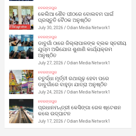
ନବରଙ୍ଗପୁର
କେଲିଆ ଶୈବ ପୀଠରେ ବୋଲବମ ପାଇଁ
ପ୍ରସ୍ତୁତି ବୈଠକ ଅନୁଷ୍ଠିତ
July 30, 2026
Odian Media Network1
ନବରଙ୍ଗପୁର
ଡାବୁଗାଁ ଠାରେ ଜିଲ୍ଲାପାଳଙ୍କ ବ୍ଲକ ସ୍ତରୀୟ
ଯୁଗ୍ମ ଅଭିଯୋଗ ଶୁଣାଣି କାର୍ଯ୍ୟକ୍ରମ
ଅନୁଷ୍ଠିତ
July 27, 2026
Odian Media Network1
ନବରଙ୍ଗପୁର
ଚତୁର୍ଦ୍ଧା ମୂର୍ତ୍ତୀ ରଥାରୂଢ଼ ହେବା ପରେ
ଡାବୁଗାଁରେ ବାହୁଡ଼ା ଯାତ୍ରା ଅନୁଷ୍ଠିତ
July 24, 2026
Odian Media Network1
ନବରଙ୍ଗପୁର
ପ୍ରଧାନମନ୍ତ୍ରୀ କେସିଙ୍ଗା ରେଳ ଷ୍ଟେଶନ
କଲେ ଉଦ୍‌ଘାଟନ
July 17, 2026
Odian Media Network1