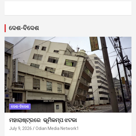
ଦେଶ-ବିଦେଶ
ଦେଶ-ବିଦେଶ
ମହାରାଷ୍ଟ୍ରରେ ଭୂମିକମ୍ପ ଝଟକା
July 9, 2026
Odian Media Network1