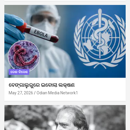
ଦେଶ-ବିଦେଶ
ବେଙ୍ଗାଲୁରୁରେ ଇବୋଲା ଲକ୍ଷଣ
May 27, 2026
Odian Media Network1