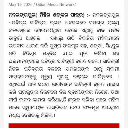
May 16, 2026
Odian Media Network1
ନବରଙ୍ଗପୁର( ମିହିର ଶଙ୍କର ପାତ୍ର) :-
ନବରଙ୍ଗପୁର
:-ପବିତ୍ର ସାବିତ୍ରୀ ବ୍ରତ ଅବସରରେ ସମଗ୍ର ରାଜ୍ୟ
ଚଳଚଞ୍ଚଳ ହୋଇଉଠିଥିବା ବେଳେ ଏଥିରୁ ବାଦ ପଡିନି
ଡାବୁଗାଁ ଅଞ୍ଚଳ । ସଖାଲୁ ଉଠି ବିବାହିତା ମହିଳାମାନେ
ଉପବାସ ଧାରଣ କରି ପୁଷ୍ପ ଫଳମୂଳ ସହ, ଶଙ୍ଖା, ସିନ୍ଦୁର
ଧରି ବିଭିନ୍ନ ମନ୍ଦିର ଯାଇ ପୂଜା କରିବା ସହ
ଘରମାନଙ୍କରେ ପବିତ୍ର ସାବିତ୍ରୀ ବ୍ରତ କଲେ। ସାବିତ୍ରୀ
ନିଜର ପତିବ୍ରତା ବଳରେ ଯମରାଜଙ୍କ ଠାରୁ ସ୍ବାମୀ
ସତ୍ୟବାନଙ୍କୁ ମୃତ୍ୟୁ ମୁଖରୁ ବଞ୍ଚାଇ ପାରିଥିଲେ ।
ଏଥିପାଇଁ ଆଜି ସଧବା ନାରୀମାନେ ସାବିତ୍ରୀ ବ୍ରତ ଧାରଣ
କରି ପ୍ରଭୁଙ୍କ ନିକଟରେ ନିଜ ସ୍ବାମୀଙ୍କର ନିରୋଗ ତଥା
ଦୀର୍ଘ ଜୀବନ କାମନା କରିଥାନ୍ତି।ବ୍ରତ ସରିବା ପରେ ମହିଳା
ମାନେ ସ୍ୱାମୀଙ୍କ ଆଶ୍ରିବାଦ ନେଇ ଫଳମୂଳ ଖାଇଥିବା
ମଧ୍ୟ ଦେଖିବାକୁ ମିଳିଲା।