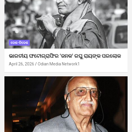
ଦେଶ-ବିଦେଶ
ଭାରତୀୟ ଫଟୋଗ୍ରାଫିର ‘ଜନକ’ ରଘୁ ରାୟଙ୍କ ପରଲୋକ
April 26, 2026
Odian Media Network1