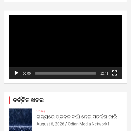
Video
Player
00:00
12:41
ଚର୍ଚ୍ଚିତ ଖବର
ରାଜ୍ୟ
ରାଜ୍ୟରେ ପ୍ରବଳ ବର୍ଷା ନେଇ ସତର୍କତା ଜାରି
August 6, 2026
Odian Media Network1