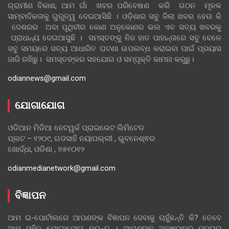
ଗ୍ରାମୀଣ ବିକାଶ, ଆମ ଗାଁ ଖବର ପରିବେଷଣ କରି ଗଠନ ମୂଳକ
ସାମ୍ବାଦିକତାକୁ ଗୁରୁତ୍ୱ ଦେଇଆସିଛି । ଓଡ଼ିଶାର ସବୁ ଜିଲା ଖବର ହେଉ କି
ଦେଶରର ଅବା ପୃଥିବୀର କୋଣ ଅନୁକୋଣର ଭଲ ଏବ ସତ୍ୟ ଖବରକୁ
ପ୍ରାଧାନ୍ୟ ଦେଇଆସୁଛି । ସମସ୍ତଙ୍କୁ ନିଜ ହାତ ପାହାନ୍ତାରେ ସବୁ ବେଳେ
ସବୁ ସମୟରେ ସତ୍ୟ ଆଧାରିତ ଘଟଣା ଉପଲବ୍ଧ କରାଇବା ପାଇଁ ପ୍ରୟାସ
ଜାରି ରଖିଛୁ। ସମସ୍ତଙ୍କର ସହଯୋଗ ଓ ସମ୍ପୃକ୍ତି କାମନା କରୁଛୁ।
odiannews@gmail.com
ଯୋଗାଯୋଗ
ଓଡିଆନ ମିଡିଆ ନେଟୱର୍କ ପ୍ରାଇଭେଟ ଲିମିଟେଡ
ପ୍ଲଟ – ୧୨୦୯, ଗଡସାହି ନୟାପଲ୍ଲୀ , ଭୁବନେଶ୍ଵର
ଖୋର୍ଦ୍ଧା, ଓଡିଶା , ୭୫୧୦୧୨
odianmedianetwork@gmail.com
ବିଜ୍ଞାପନ
ଆମ ଇ-ପୋର୍ଟାଲରେ ଆପଣଙ୍କ ବିଜ୍ଞାପନ ଦେବାକୁ ଚାହୁଁଛନ୍ତି କି? ତେବେ
ଆମ ସହିତ ଯୋଗାଯୋଗ କରନ୍ତୁ । ଆପଣଙ୍କ ଅନୁଷ୍ଠାନର ପ୍ରଚାର