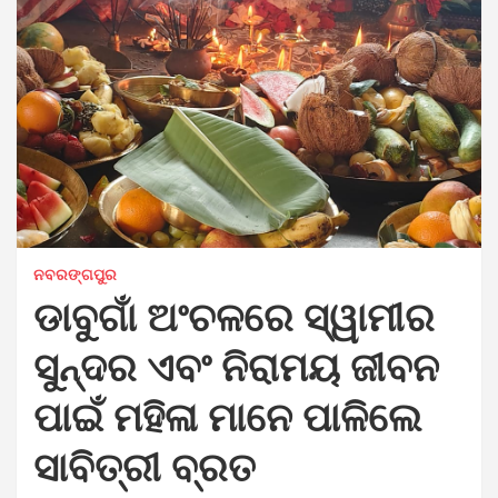
ନବରଙ୍ଗପୁର
ଡାବୁଗାଁ ଅଂଚଳରେ ସ୍ୱାମୀର
ସୁନ୍ଦର ଏବଂ ନିରାମୟ ଜୀବନ
ପାଇଁ ମହିଳା ମାନେ ପାଳିଲେ
ସାବିତ୍ରୀ ବ୍ରତ