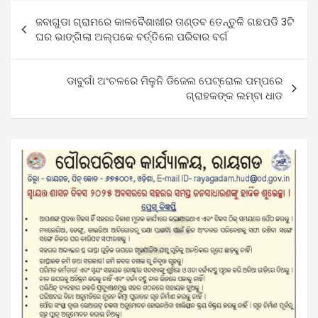
Post
ଜବାଗୁଡା ଗ୍ରାମରେ କାଳବୈଶାଖୀର ତାଣ୍ଡବ ତେନ୍ତୁଳି ଗଛପଡି 3ଟି
navigation
ଘର ଭାଙ୍ଗିଲା ଅଲ୍ପକେ ବର୍ତ୍ତିଲେ ପରିବାର ବର୍ଗ
ଡାବୁଗାଁ ଅଂଚଳରେ ମିଳୁନି ଡିଜେଲ ପେଟ୍ରୋଲ ପମ୍ପରେ
ଗ୍ରାହକଙ୍କ ଲମ୍ବା ଧାଡ