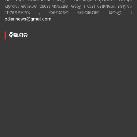
ପ୍ରସାର କରିବାରେ ଆମେ ସହଯୋଗ କରିବୁ । ଆମ ମୋବାଇଲ୍ ନମ୍ବର-
୮୮୯୫୭୬୬୮୨୪ , ଇମେଲରେ ଯୋଗାଯୋଗ କରନ୍ତୁ ।
odiannews@gmail.com
ବିଜ୍ଞାପନ