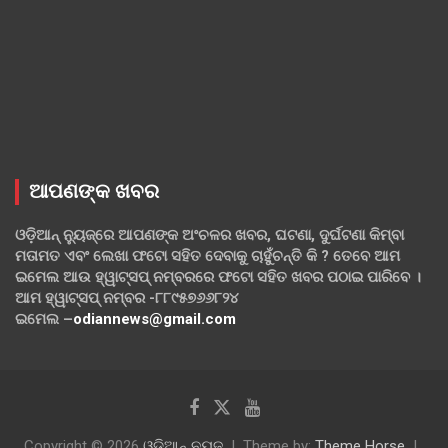
ଆପଣଙ୍କ ଖବର
ଓଡ଼ିଆନ୍ ନ୍ୟୁଜ୍‌ରେ ଆପଣଙ୍କ ଅଂଚଳର ଖବର, ଘଟଣା, ଦୁର୍ଘଟଣା କିମ୍ବା
ମତାମତ ଏବଂ ଲେଖା ଫଟୋ ସହିତ ଦେବାକୁ ଚାହୁଁଚନ୍ତି କି ? ତେବେ ଆମ
ଇମେଲ ଆଉ ହ୍ୱାଟ୍‌ସପ୍ ନମ୍ବରରେ ଫଟୋ ସହିତ ଖବର ପଠାଇ ପାରିବେ ।
ଆମ ହ୍ୱାଟ୍‌ସପ୍ ନମ୍ବର -୮୮୯୫୭୬୬୮୨୪
ଇମେଲ –
odiannews@gmail.com
Copyright © 2026
ଓଡିଆନ୍ ନ୍ୟୁଜ
Theme by:
Theme Horse