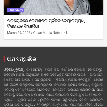
ଦେଶ-ବିଦେଶ
ପରଲୋକରେ ରେମଣ୍ଡର ପୂର୍ବତନ ଚେୟାରମ୍ୟାନ୍
ବିଜୟପତ ସିଂଘାନିଆ
March 29, 2026
Odian Media Network1
ଆମ ସମ୍ପର୍କରେ
ଓଡ଼ିଆନ୍‍ ନ୍ୟୁଜ୍‍
: ଇ-ପୋର୍ଟାଲ୍ ବିଗତ ତିନି ବର୍ଷ ଧରି ଓଡ଼ିଶାର ଏକ ପ୍ରମୁଖ
ଡିଜିଟାଲ ମିଡିଆ ଅନୁଷ୍ଠାନ ଭାବେ ସ୍ଵତନ୍ତ୍ର ପରିଚୟ ପାଇଛି । ଆଜି ଚାରି
ବର୍ଷରେ ପାଦ ଥାପିଛି । ସାମ୍ପ୍ରତିକ ‘ଓଡ଼ିଆନ୍‍ ମିଡିଆ ନେଟୱର୍କ ’ ହେଉଛି
କିଛି ଅଭିଜ୍ଞ ସାମ୍ବାଦିକ, ସ୍ତମ୍ଭକାର, କଳାକାର, କ୍ୟାମେରାମ୍ୟାନ୍, ଭିଜୁଆଲ୍
ଏଡିଟର୍ ଏବଂ ସହଯୋଗୀ ମାନଙ୍କର ଏକ ନିଆରା ପରିବାର, ଯେଉଁଠି ସମସ୍ତେ
ମିଡିଆକୁ ବିକାଶର ଏକ ମାଧ୍ୟମ ଭାବେ ଉପଯୋଗ କରିବାକୁ ସଦା ଚେଷ୍ଟିତ ।
ଏଥିରେ ମୁଖ୍ୟ ଖବର ବ୍ୟତୀତ ଶିକ୍ଷା, ସ୍ୱାସ୍ଥ୍ୟ, ବୃତ୍ତି, ପର୍ଯ୍ୟଟନ,
କ୍ରୀଡା, କଳା ସଂସ୍କୃତି, ମନୋରଞ୍ଜନ ,ଭିନ୍ନ ମଣିଷ, ପ୍ରେରଣା, ଜୀବନ ଜୀବିକା,