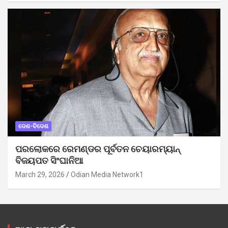
ଦେଶ-ବିଦେଶ
ପରଲୋକରେ ରେମଣ୍ଡର ପୂର୍ବତନ ଚେୟାରମ୍ୟାନ୍
ବିଜୟପତ ସିଂଘାନିଆ
March 29, 2026
Odian Media Network1