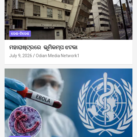
ଦେଶ-ବିଦେଶ
ମହାରାଷ୍ଟ୍ରରେ ଭୂମିକମ୍ପ ଝଟକା
July 9, 2026
Odian Media Network1