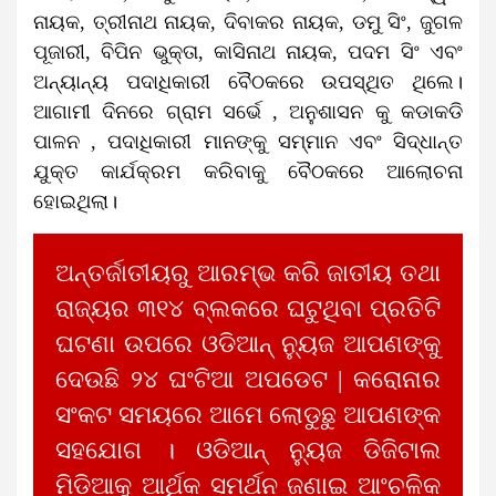
ନାୟକ, ତ୍ରୀନାଥ ନାୟକ, ଦିବାକର ନାୟକ, ଡମୁ ସିଂ, ଜୁଗଳ
ପୂଜାରୀ, ବିପିନ ଭୁକ୍ତା, କାସିନାଥ ନାୟକ, ପଦମ ସିଂ ଏବଂ
ଅନ୍ୟାନ୍ୟ ପଦାଧିକାରୀ ବୈଠକରେ ଉପସ୍ଥିତ ଥିଲେ।
ଆଗାମୀ ଦିନରେ ଗ୍ରାମ ସର୍ଭେ , ଅନୁଶାସନ କୁ କଡାକଡି
ପାଳନ , ପଦାଧିକାରୀ ମାନଙ୍କୁ ସମ୍ମାନ ଏବଂ ସିଦ୍ଧାନ୍ତ
ଯୁକ୍ତ କାର୍ଯକ୍ରମ କରିବାକୁ ବୈଠକରେ ଆଲୋଚନା
ହୋଇଥିଲା।
ଅନ୍ତର୍ଜାତୀୟରୁ ଆରମ୍ଭ କରି ଜାତୀୟ ତଥା
ରାଜ୍ୟର ୩୧୪ ବ୍ଲକରେ ଘଟୁଥିବା ପ୍ରତିଟି
ଘଟଣା ଉପରେ ଓଡିଆନ୍ ନ୍ୟୁଜ ଆପଣଙ୍କୁ
ଦେଉଛି ୨୪ ଘଂଟିଆ ଅପଡେଟ | କରୋନାର
ସଂକଟ ସମୟରେ ଆମେ ଲୋଡୁଛୁ ଆପଣଙ୍କ
ସହଯୋଗ । ଓଡିଆନ୍ ନ୍ୟୁଜ ଡିଜିଟାଲ
ମିଡିଆକୁ ଆର୍ଥିକ ସମର୍ଥନ ଜଣାଇ ଆଂଚଳିକ