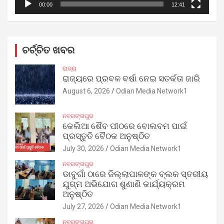
00:00
12:41
ଚର୍ଚ୍ଚିତ ଖବର
ରାଜ୍ୟ
ରାଜ୍ୟରେ ପ୍ରବଳ ବର୍ଷା ନେଇ ସତର୍କତା ଜାରି
August 6, 2026
Odian Media Network1
ନବରଙ୍ଗପୁର
କେଲିଆ ଶୈବ ପୀଠରେ ବୋଲବମ ପାଇଁ
ପ୍ରସ୍ତୁତି ବୈଠକ ଅନୁଷ୍ଠିତ
July 30, 2026
Odian Media Network1
ନବରଙ୍ଗପୁର
ଡାବୁଗାଁ ଠାରେ ଜିଲ୍ଲାପାଳଙ୍କ ବ୍ଲକ ସ୍ତରୀୟ
ଯୁଗ୍ମ ଅଭିଯୋଗ ଶୁଣାଣି କାର୍ଯ୍ୟକ୍ରମ
ଅନୁଷ୍ଠିତ
July 27, 2026
Odian Media Network1
ନବରଙ୍ଗପୁର