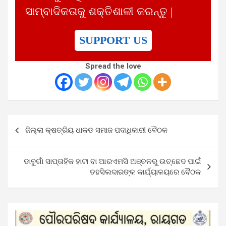
ସାମ୍ବାଦିକତାକୁ ଶକ୍ତିଶାଳୀ କରନ୍ତୁ |
SUPPORT US
Spread the love
Post
ଜିଲ୍ଲା କ୍ଷତ୍ରିୟ ଧାକଡ ସମାଜ ପଦାଧିକାରୀ ବୈଠକ
navigation
ଡାବୁଗାଁ ସାପ୍ତାହିକ ହାଟା ବା ଆରଏମସି ଅଞ୍ଚଳରୁ ଉଚ୍ଛେଦ ପାଇଁ
ତହସିଲଦାରଙ୍କ କାର୍ଯ୍ୟାଳୟରେ ବୈଠକ