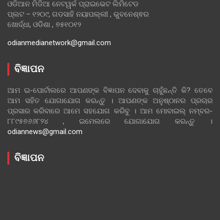
ଓଡିଆନ ମିଡିଆ ନେଟୱର୍କ ପ୍ରାଇଭେଟ ଲିମିଟେଡ
ପ୍ଲଟ – ୧୨୦୯, ଗଡସାହି ନୟାପଲ୍ଲୀ , ଭୁବନେଶ୍ଵର
ଖୋର୍ଦ୍ଧା, ଓଡିଶା , ୭୫୧୦୧୨
odianmedianetwork@gmail.com
ବିଜ୍ଞାପନ
ଆମ ଇ-ପୋର୍ଟାଲରେ ଆପଣଙ୍କ ବିଜ୍ଞାପନ ଦେବାକୁ ଚାହୁଁଛନ୍ତି କି? ତେବେ
ଆମ ସହିତ ଯୋଗାଯୋଗ କରନ୍ତୁ । ଆପଣଙ୍କ ଅନୁଷ୍ଠାନର ପ୍ରଚାର
ପ୍ରସାର କରିବାରେ ଆମେ ସହଯୋଗ କରିବୁ । ଆମ ମୋବାଇଲ୍ ନମ୍ବର-
୮୮୯୫୭୬୬୮୨୪ , ଇମେଲରେ ଯୋଗାଯୋଗ କରନ୍ତୁ ।
odiannews@gmail.com
ବିଜ୍ଞାପନ