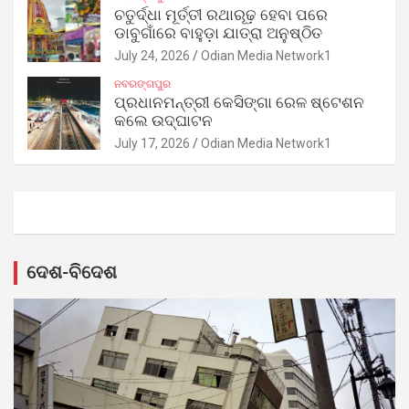
ଚତୁର୍ଦ୍ଧା ମୂର୍ତ୍ତୀ ରଥାରୂଢ଼ ହେବା ପରେ
ଡାବୁଗାଁରେ ବାହୁଡ଼ା ଯାତ୍ରା ଅନୁଷ୍ଠିତ
July 24, 2026
Odian Media Network1
ନବରଙ୍ଗପୁର
ପ୍ରଧାନମନ୍ତ୍ରୀ କେସିଙ୍ଗା ରେଳ ଷ୍ଟେଶନ
କଲେ ଉଦ୍‌ଘାଟନ
July 17, 2026
Odian Media Network1
ଦେଶ-ବିଦେଶ