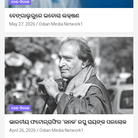
ଦେଶ-ବିଦେଶ
ବେଙ୍ଗାଲୁରୁରେ ଇବୋଲା ଲକ୍ଷଣ
May 27, 2026
Odian Media Network1
ଦେଶ-ବିଦେଶ
ଭାରତୀୟ ଫଟୋଗ୍ରାଫିର ‘ଜନକ’ ରଘୁ ରାୟଙ୍କ ପରଲୋକ
April 26, 2026
Odian Media Network1