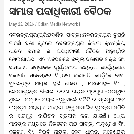
ସମାଜ ପଦାଧିକାରୀ ବୈଠକ
May 22, 2026
Odian Media Network1
ନବରଙ୍ଗପୁର(ପ୍ରିୟଦର୍ଶିନୀ ପାତ୍ର):ନବରଙ୍ଗପୁର ତୃପ୍ତି
ଲର୍ଜୋ ସଭା ଗୃହରେ ନବରଙ୍ଗପୁର ଜିଲ୍ଲା କ୍ଷତ୍ରିୟ
ଧାକଡ ସମାଜ ର ପଦାଧିକାରୀ ବୈଠକ ଅନୁଷ୍ଠିତ
ହୋଇଯାଇଛି। ଏହି ଅବସରରେ ଜିଲ୍ଲା ସଭାପତି ଚକ୍ର ସିଂ,
ସାଧାରଣ ସମ୍ପାଦକ ସୂର୍ଯ୍ୟବଂଶୀ ଜୟନ୍ତ, କାର୍ଯ୍ୟକାରୀ
ସଭାପତି ଧନେଶ୍ଵର ସିଂ,ଉପ ସଭାପତି କାର୍ତ୍ତିକ ଦାସ,
ସୁରେନ୍ଦ୍ର ନାୟକ, ହରି ଧାକଡ , ମନମୋହନ ସିଂ ,
କୋଷାଧ୍ୟକ୍ଷ ଭିକାରୀ ଚରଣ ନାୟକ ପ୍ରମୁଖ ଉପସ୍ଥିତ
ଥିଲେ। ପଦ୍ମନ ନାୟକ ଙ୍କୁ ସର୍ଭେ ସମିତି ର ପ୍ରମୁଖ ଏବଂ
ଲକ୍ଷ୍ମୀ ନାରାୟଣ ପାଣ୍ଡେ ଙ୍କୁ ସାମାଜିକ ସୁରକ୍ଷା ସମିତି
ର ପ୍ରମୁଖ ଦାୟିତ୍ଵ ପ୍ରଦାନ କରା ଯାଇଛି। ଅନ୍ୟ
ମାନଙ୍କ ମଧ୍ୟରେ ନିରଞ୍ଜନ ରାୟ ପାତ୍ର, ଲକ୍ଷ୍ମଣ ସିଂ,
ବଳରାମ ସିଂ, ବିଭୁତି ନାୟକ, ଦେବ ଧାକଡ, ମହେଶ୍ୱର