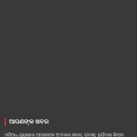
ଆପଣଙ୍କ ଖବର
ଓଡ଼ିଆନ୍ ନ୍ୟୁଜ୍‌ରେ ଆପଣଙ୍କ ଅଂଚଳର ଖବର, ଘଟଣା, ଦୁର୍ଘଟଣା କିମ୍ବା