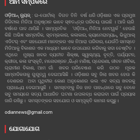
ଆମ ସମ୍ପର୍କରେ
ଓଡ଼ିଆନ୍‍ ନ୍ୟୁଜ୍‍
: ଇ-ପୋର୍ଟାଲ୍ ବିଗତ ତିନି ବର୍ଷ ଧରି ଓଡ଼ିଶାର ଏକ ପ୍ରମୁଖ
ଡିଜିଟାଲ ମିଡିଆ ଅନୁଷ୍ଠାନ ଭାବେ ସ୍ଵତନ୍ତ୍ର ପରିଚୟ ପାଇଛି । ଆଜି ଚାରି
ବର୍ଷରେ ପାଦ ଥାପିଛି । ସାମ୍ପ୍ରତିକ ‘ଓଡ଼ିଆନ୍‍ ମିଡିଆ ନେଟୱର୍କ ’ ହେଉଛି
କିଛି ଅଭିଜ୍ଞ ସାମ୍ବାଦିକ, ସ୍ତମ୍ଭକାର, କଳାକାର, କ୍ୟାମେରାମ୍ୟାନ୍, ଭିଜୁଆଲ୍
ଏଡିଟର୍ ଏବଂ ସହଯୋଗୀ ମାନଙ୍କର ଏକ ନିଆରା ପରିବାର, ଯେଉଁଠି ସମସ୍ତେ
ମିଡିଆକୁ ବିକାଶର ଏକ ମାଧ୍ୟମ ଭାବେ ଉପଯୋଗ କରିବାକୁ ସଦା ଚେଷ୍ଟିତ ।
ଏଥିରେ ମୁଖ୍ୟ ଖବର ବ୍ୟତୀତ ଶିକ୍ଷା, ସ୍ୱାସ୍ଥ୍ୟ, ବୃତ୍ତି, ପର୍ଯ୍ୟଟନ,
କ୍ରୀଡା, କଳା ସଂସ୍କୃତି, ମନୋରଞ୍ଜନ ,ଭିନ୍ନ ମଣିଷ, ପ୍ରେରଣା, ଜୀବନ ଜୀବିକା,
ଗ୍ରାମୀଣ ବିକାଶ, ଆମ ଗାଁ ଖବର ପରିବେଷଣ କରି ଗଠନ ମୂଳକ
ସାମ୍ବାଦିକତାକୁ ଗୁରୁତ୍ୱ ଦେଇଆସିଛି । ଓଡ଼ିଶାର ସବୁ ଜିଲା ଖବର ହେଉ କି
ଦେଶରର ଅବା ପୃଥିବୀର କୋଣ ଅନୁକୋଣର ଭଲ ଏବ ସତ୍ୟ ଖବରକୁ
ପ୍ରାଧାନ୍ୟ ଦେଇଆସୁଛି । ସମସ୍ତଙ୍କୁ ନିଜ ହାତ ପାହାନ୍ତାରେ ସବୁ ବେଳେ
ସବୁ ସମୟରେ ସତ୍ୟ ଆଧାରିତ ଘଟଣା ଉପଲବ୍ଧ କରାଇବା ପାଇଁ ପ୍ରୟାସ
ଜାରି ରଖିଛୁ। ସମସ୍ତଙ୍କର ସହଯୋଗ ଓ ସମ୍ପୃକ୍ତି କାମନା କରୁଛୁ।
odiannews@gmail.com
ଯୋଗାଯୋଗ