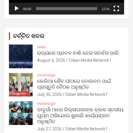
00:00
12:41
ଚର୍ଚ୍ଚିତ ଖବର
ରାଜ୍ୟ
ରାଜ୍ୟରେ ପ୍ରବଳ ବର୍ଷା ନେଇ ସତର୍କତା ଜାରି
August 6, 2026
Odian Media Network1
ନବରଙ୍ଗପୁର
କେଲିଆ ଶୈବ ପୀଠରେ ବୋଲବମ ପାଇଁ
ପ୍ରସ୍ତୁତି ବୈଠକ ଅନୁଷ୍ଠିତ
July 30, 2026
Odian Media Network1
ନବରଙ୍ଗପୁର
ଡାବୁଗାଁ ଠାରେ ଜିଲ୍ଲାପାଳଙ୍କ ବ୍ଲକ ସ୍ତରୀୟ
ଯୁଗ୍ମ ଅଭିଯୋଗ ଶୁଣାଣି କାର୍ଯ୍ୟକ୍ରମ
ଅନୁଷ୍ଠିତ
July 27, 2026
Odian Media Network1