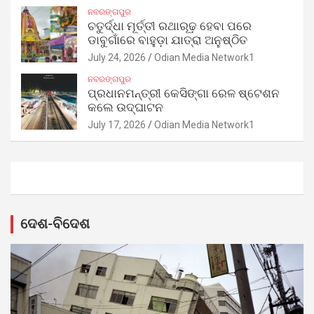
ନବରଙ୍ଗପୁର
ଚତୁର୍ଦ୍ଧା ମୂର୍ତ୍ତୀ ରଥାରୂଢ଼ ହେବା ପରେ
ଡାବୁଗାଁରେ ବାହୁଡ଼ା ଯାତ୍ରା ଅନୁଷ୍ଠିତ
July 24, 2026
Odian Media Network1
ନବରଙ୍ଗପୁର
ପ୍ରଧାନମନ୍ତ୍ରୀ କେସିଙ୍ଗା ରେଳ ଷ୍ଟେଶନ
କଲେ ଉଦ୍‌ଘାଟନ
July 17, 2026
Odian Media Network1
ଦେଶ-ବିଦେଶ