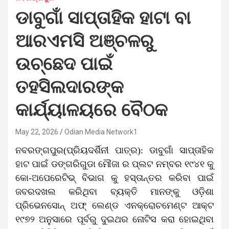
ଡାବୁଗାଁ ସାପ୍ତାହିକ ହାଟା ବା
ଆରଏମସି ଅଞ୍ଚଳରୁ
ଉଚ୍ଛେଦ ପାଇଁ
ତହସିଲଦାରଙ୍କ
କାର୍ଯ୍ୟାଳୟରେ ବୈଠକ
May 22, 2026
Odian Media Network1
ନବରଙ୍ଗପୁର(ପ୍ରିୟଦର୍ଶିନୀ ପାତ୍ର): ଡାବୁଗାଁ ସାପ୍ତାହିକ
ହାଟ ପାଇଁ ଡଙ୍ଗରିଗୁଡା ମୌଜା ର ପ୍ଲଟ ନମ୍ବର ୧୯୪୧ କୁ
କୋ-ଅପେରେଟିଭ୍ ବିଭାଗ କୁ ହସ୍ତାନ୍ତର କରିବା ପାଇଁ
ଜବରଦଖଲ କରିଥିବା ବ୍ୟକ୍ତି ମାନଙ୍କୁ ଓଡ଼ିଶା
ପ୍ରିଭେନସୋନ୍ ଅଫ୍ ଲେଣ୍ଡ ଏନକ୍ରୋଚମେଣ୍ଟ ଆକ୍ଟ
୧୯୭୨ ଅନୁସାରେ ପୂର୍ବରୁ ଦୁଇଥର ନୋଟିସ କରା ହୋଇଥିବା