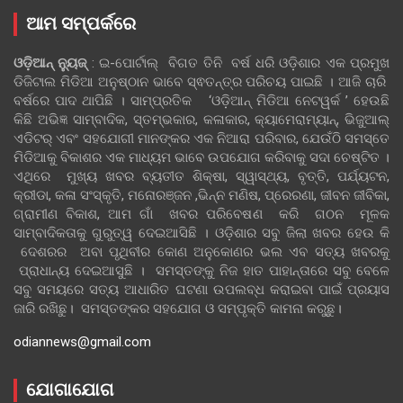
ଆମ ସମ୍ପର୍କରେ
ଓଡ଼ିଆନ୍‍ ନ୍ୟୁଜ୍‍
: ଇ-ପୋର୍ଟାଲ୍ ବିଗତ ତିନି ବର୍ଷ ଧରି ଓଡ଼ିଶାର ଏକ ପ୍ରମୁଖ
ଡିଜିଟାଲ ମିଡିଆ ଅନୁଷ୍ଠାନ ଭାବେ ସ୍ଵତନ୍ତ୍ର ପରିଚୟ ପାଇଛି । ଆଜି ଚାରି
ବର୍ଷରେ ପାଦ ଥାପିଛି । ସାମ୍ପ୍ରତିକ ‘ଓଡ଼ିଆନ୍‍ ମିଡିଆ ନେଟୱର୍କ ’ ହେଉଛି
କିଛି ଅଭିଜ୍ଞ ସାମ୍ବାଦିକ, ସ୍ତମ୍ଭକାର, କଳାକାର, କ୍ୟାମେରାମ୍ୟାନ୍, ଭିଜୁଆଲ୍
ଏଡିଟର୍ ଏବଂ ସହଯୋଗୀ ମାନଙ୍କର ଏକ ନିଆରା ପରିବାର, ଯେଉଁଠି ସମସ୍ତେ
ମିଡିଆକୁ ବିକାଶର ଏକ ମାଧ୍ୟମ ଭାବେ ଉପଯୋଗ କରିବାକୁ ସଦା ଚେଷ୍ଟିତ ।
ଏଥିରେ ମୁଖ୍ୟ ଖବର ବ୍ୟତୀତ ଶିକ୍ଷା, ସ୍ୱାସ୍ଥ୍ୟ, ବୃତ୍ତି, ପର୍ଯ୍ୟଟନ,
କ୍ରୀଡା, କଳା ସଂସ୍କୃତି, ମନୋରଞ୍ଜନ ,ଭିନ୍ନ ମଣିଷ, ପ୍ରେରଣା, ଜୀବନ ଜୀବିକା,
ଗ୍ରାମୀଣ ବିକାଶ, ଆମ ଗାଁ ଖବର ପରିବେଷଣ କରି ଗଠନ ମୂଳକ
ସାମ୍ବାଦିକତାକୁ ଗୁରୁତ୍ୱ ଦେଇଆସିଛି । ଓଡ଼ିଶାର ସବୁ ଜିଲା ଖବର ହେଉ କି
ଦେଶରର ଅବା ପୃଥିବୀର କୋଣ ଅନୁକୋଣର ଭଲ ଏବ ସତ୍ୟ ଖବରକୁ
ପ୍ରାଧାନ୍ୟ ଦେଇଆସୁଛି । ସମସ୍ତଙ୍କୁ ନିଜ ହାତ ପାହାନ୍ତାରେ ସବୁ ବେଳେ
ସବୁ ସମୟରେ ସତ୍ୟ ଆଧାରିତ ଘଟଣା ଉପଲବ୍ଧ କରାଇବା ପାଇଁ ପ୍ରୟାସ
ଜାରି ରଖିଛୁ। ସମସ୍ତଙ୍କର ସହଯୋଗ ଓ ସମ୍ପୃକ୍ତି କାମନା କରୁଛୁ।
odiannews@gmail.com
ଯୋଗାଯୋଗ