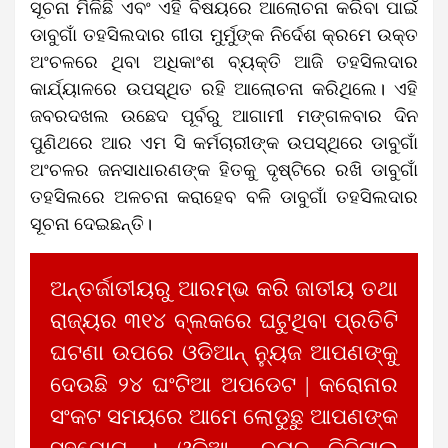
ସୂଚନା ମିଳିଛି ଏବଂ ଏହି ବିଷୟରେ ଆଲୋଚନା କରିବା ପାଇଁ
ଡାବୁଗାଁ ତହସିଲଦାର ଗୀତା ମୁର୍ମୁଙ୍କ ନିର୍ଦେଶ କ୍ରମେ ଉକ୍ତ
ଅଂଚଳରେ ଥିବା ଅଧିକାଂଶ ବ୍ୟକ୍ତି ଆଜି ତହସିଲଦାର
କାର୍ଯ୍ୟାଳରେ ଉପସ୍ଥିତ ରହି ଆଲୋଚନା କରିଥିଲେ। ଏହି
ଜବରଦଖଲ ଉଛେଦ ପୂର୍ବରୁ ଆଗାମୀ ମଙ୍ଗଳବାର ଦିନ
ପୁଣିଥରେ ଆର ଏମ ସି କର୍ମଚାରୀଙ୍କ ଉପସ୍ଥିରେ ଡାବୁଗାଁ
ଅଂଚଳର ଜନସାଧାରଣଙ୍କ ହିତକୁ ଦୃଷ୍ଟିରେ ରଖି ଡାବୁଗାଁ
ତହସିଲରେ ଅଳଚନା କରାହେବ ବଳି ଡାବୁଗାଁ ତହସିଲଦାର
ସୂଚନା ଦେଇଛନ୍ତି।
ଅନ୍ତର୍ଜାତୀୟରୁ ଆରମ୍ଭ କରି ଜାତୀୟ ତଥା
ରାଜ୍ୟର ୩୧୪ ବ୍ଲକରେ ଘଟୁଥିବା ପ୍ରତିଟି
ଘଟଣା ଉପରେ ଓଡିଆନ୍ ନ୍ୟୁଜ ଆପଣଙ୍କୁ
ଦେଉଛି ୨୪ ଘଂଟିଆ ଅପଡେଟ | କରୋନାର
ସଂକଟ ସମୟରେ ଆମେ ଲୋଡୁଛୁ ଆପଣଙ୍କ