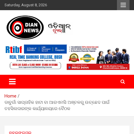
Skip
Saturday, August 8, 2026
to
content
ସାରା ଦୁନିଆର ଖବର ଆପଣଙ୍କ ହାତମୁଠାରେ…
ଓଡିଆନ୍ ନ୍ୟୁଜ
Home
ଡାବୁଗାଁ ସାପ୍ତାହିକ ହାଟା ବା ଆରଏମସି ଅଞ୍ଚଳରୁ ଉଚ୍ଛେଦ ପାଇଁ
ତହସିଲଦାରଙ୍କ କାର୍ଯ୍ୟାଳୟରେ ବୈଠକ
ନବରଙ୍ଗପୁର