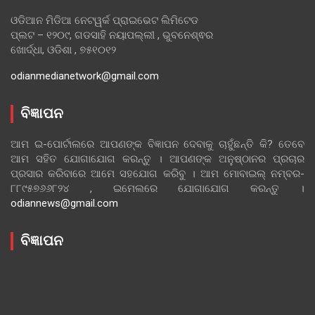
ଓଡିଆନ ମିଡିଆ ନେଟୱର୍କ ପ୍ରାଇଭେଟ ଲିମିଟେଡ
ପ୍ଲଟ – ୧୨୦୯, ଗଡସାହି ନୟାପଲ୍ଲୀ , ଭୁବନେଶ୍ଵର
ଖୋର୍ଦ୍ଧା, ଓଡିଶା , ୭୫୧୦୧୨
odianmedianetwork@gmail.com
ବିଜ୍ଞାପନ
ଆମ ଇ-ପୋର୍ଟାଲରେ ଆପଣଙ୍କ ବିଜ୍ଞାପନ ଦେବାକୁ ଚାହୁଁଛନ୍ତି କି? ତେବେ
ଆମ ସହିତ ଯୋଗାଯୋଗ କରନ୍ତୁ । ଆପଣଙ୍କ ଅନୁଷ୍ଠାନର ପ୍ରଚାର
ପ୍ରସାର କରିବାରେ ଆମେ ସହଯୋଗ କରିବୁ । ଆମ ମୋବାଇଲ୍ ନମ୍ବର-
୮୮୯୫୭୬୬୮୨୪ , ଇମେଲରେ ଯୋଗାଯୋଗ କରନ୍ତୁ ।
odiannews@gmail.com
ବିଜ୍ଞାପନ