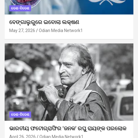
ଦେଶ-ବିଦେଶ
ବେଙ୍ଗାଲୁରୁରେ ଇବୋଲା ଲକ୍ଷଣ
May 27, 2026
Odian Media Network1
ଦେଶ-ବିଦେଶ
ଭାରତୀୟ ଫଟୋଗ୍ରାଫିର ‘ଜନକ’ ରଘୁ ରାୟଙ୍କ ପରଲୋକ
April 26, 2026
Odian Media Network1