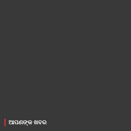
ଆପଣଙ୍କ ଖବର