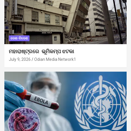
ଦେଶ-ବିଦେଶ
ମହାରାଷ୍ଟ୍ରରେ ଭୂମିକମ୍ପ ଝଟକା
July 9, 2026
Odian Media Network1