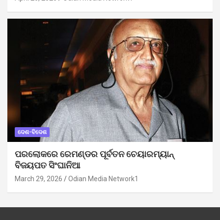
ଦେଶ-ବିଦେଶ
ପରଲୋକରେ ରେମଣ୍ଡର ପୂର୍ବତନ ଚେୟାରମ୍ୟାନ୍
ବିଜୟପତ ସିଂଘାନିଆ
March 29, 2026
Odian Media Network1