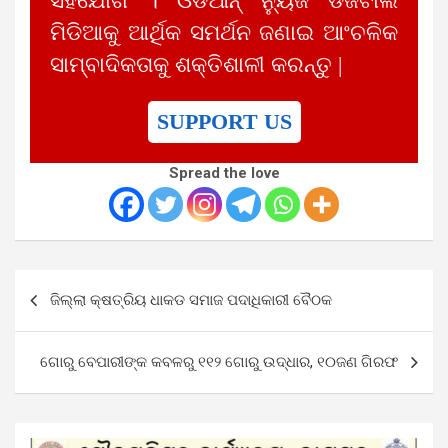
ସହଯୋଗ । ଓଡିଆନ୍ ନ୍ୟୁଜ ଡିଜିଟାଲ
ମିଡିଆକୁ ଆର୍ଥିକ ସମର୍ଥନ ଜଣାଇ ଆଂଚଳିକ
ସାମ୍ବାଦିକତାକୁ ଶକ୍ତିଶାଳୀ କରନ୍ତୁ |
SUPPORT US
Spread the love
Post
ଜିଲ୍ଲା କ୍ଷତ୍ରିୟ ଧାକଡ ସମାଜ ପଦାଧିକାରୀ ବୈଠକ
navigation
ଗୋରୁ ବେପାରୀଙ୍କ କବଳରୁ ୧୧୨ ଗୋରୁ ଉଦ୍ଧାର, ୧୦ଜଣ ଗିରଫ