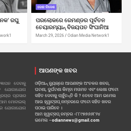
ଦେଶ-ବିଦେଶ
ନକ’ ରଘୁ
ପରଲୋକରେ ରେମଣ୍ଡର ପୂର୍ବତନ
ଚେୟାରମ୍ୟାନ୍ ବିଜୟପତ ସିଂଘାନିଆ
twork1
March 29, 2026
Odian Media Network1
ଆପଣଙ୍କ ଖବର
୍ଞାପନ ଦେବାକୁ
ଓଡ଼ିଆନ୍ ନ୍ୟୁଜ୍‌ରେ ଆପଣଙ୍କ ଅଂଚଳର ଖବର,
ହିତ ଯୋଗାଯୋଗ
ଘଟଣା, ଦୁର୍ଘଟଣା କିମ୍ବା ମତାମତ ଏବଂ ଲେଖା ଫଟୋ
୍ରଚାର ପ୍ରସାର
ସହିତ ଦେବାକୁ ଚାହୁଁଚନ୍ତି କି ? ତେବେ ଆମ ଇମେଲ
 ଆମ ମୋବାଇଲ୍
ଆଉ ହ୍ୱାଟ୍‌ସପ୍ ନମ୍ବରରେ ଫଟୋ ସହିତ ଖବର
ଲରେ ଯୋଗାଯୋଗ
ପଠାଇ ପାରିବେ ।
ଆମ ହ୍ୱାଟ୍‌ସପ୍ ନମ୍ବର -୮୮୯୫୭୬୬୮୨୪
ଇମେଲ –
odiannews@gmail.com