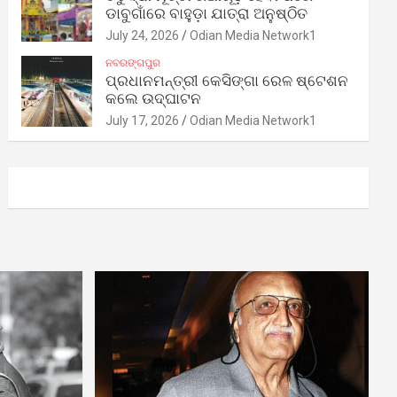
ଡାବୁଗାଁରେ ବାହୁଡ଼ା ଯାତ୍ରା ଅନୁଷ୍ଠିତ
July 24, 2026
Odian Media Network1
ନବରଙ୍ଗପୁର
ପ୍ରଧାନମନ୍ତ୍ରୀ କେସିଙ୍ଗା ରେଳ ଷ୍ଟେଶନ
କଲେ ଉଦ୍‌ଘାଟନ
July 17, 2026
Odian Media Network1