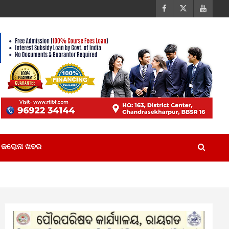
କରୋନା ଖବର