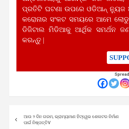
ପ୍ରତିଟି ଘଟଣା ଉପରେ ଓଡିଆନ୍ ନ୍ୟୁଜ
କରୋନାର ସଂକଟ ସମୟରେ ଆମେ ଲୋଡୁଛ
ଡିଜିଟାଲ ମିଡିଆକୁ ଆର୍ଥିକ ସମର୍ଥନ ଜଣ
କରନ୍ତୁ |
SUPP
Spread
Post
ଆଉ ୨ ଦିନ ଗରମ, ଭ୍ରାମ୍ୟମାଣ ହିଟ୍ୱେଭ ଶେଲଟର ନିର୍ମାଣ
navigation
ପାଇଁ ନିଷ୍ପତ୍ତିV