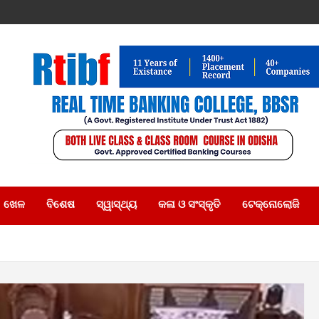
ଖେଳ
ବିଶେଷ
ସ୍ୱାସ୍ଥ୍ୟ
କଳା ଓ ସଂସ୍କୃତି
ଟେକ୍ନୋଲୋଜି