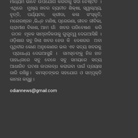
ମାଧ୍ୟମ ଭାବେ ଉପଯୋଗ କରିବାକୁ ସଦା ଚେଷ୍ଟିତ ।
ଏଥିରେ ମୁଖ୍ୟ ଖବର ବ୍ୟତୀତ ଶିକ୍ଷା, ସ୍ୱାସ୍ଥ୍ୟ,
ବୃତ୍ତି, ପର୍ଯ୍ୟଟନ, କ୍ରୀଡା, କଳା ସଂସ୍କୃତି,
ମନୋରଞ୍ଜନ ,ଭିନ୍ନ ମଣିଷ, ପ୍ରେରଣା, ଜୀବନ ଜୀବିକା,
ଗ୍ରାମୀଣ ବିକାଶ, ଆମ ଗାଁ ଖବର ପରିବେଷଣ କରି
ଗଠନ ମୂଳକ ସାମ୍ବାଦିକତାକୁ ଗୁରୁତ୍ୱ ଦେଇଆସିଛି ।
ଓଡ଼ିଶାର ସବୁ ଜିଲା ଖବର ହେଉ କି ଦେଶରର ଅବା
ପୃଥିବୀର କୋଣ ଅନୁକୋଣର ଭଲ ଏବ ସତ୍ୟ ଖବରକୁ
ପ୍ରାଧାନ୍ୟ ଦେଇଆସୁଛି । ସମସ୍ତଙ୍କୁ ନିଜ ହାତ
ପାହାନ୍ତାରେ ସବୁ ବେଳେ ସବୁ ସମୟରେ ସତ୍ୟ
ଆଧାରିତ ଘଟଣା ଉପଲବ୍ଧ କରାଇବା ପାଇଁ ପ୍ରୟାସ
ଜାରି ରଖିଛୁ। ସମସ୍ତଙ୍କର ସହଯୋଗ ଓ ସମ୍ପୃକ୍ତି
କାମନା କରୁଛୁ।
odiannews@gmail.com