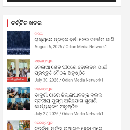
ଚର୍ଚ୍ଚିତ ଖବର
ରାଜ୍ୟ
ରାଜ୍ୟରେ ପ୍ରବଳ ବର୍ଷା ନେଇ ସତର୍କତା ଜାରି
August 6, 2026
Odian Media Network1
ନବରଙ୍ଗପୁର
କେଲିଆ ଶୈବ ପୀଠରେ ବୋଲବମ ପାଇଁ
ପ୍ରସ୍ତୁତି ବୈଠକ ଅନୁଷ୍ଠିତ
July 30, 2026
Odian Media Network1
ନବରଙ୍ଗପୁର
ଡାବୁଗାଁ ଠାରେ ଜିଲ୍ଲାପାଳଙ୍କ ବ୍ଲକ
ସ୍ତରୀୟ ଯୁଗ୍ମ ଅଭିଯୋଗ ଶୁଣାଣି
କାର୍ଯ୍ୟକ୍ରମ ଅନୁଷ୍ଠିତ
July 27, 2026
Odian Media Network1
ନବରଙ୍ଗପୁର
ଚତୁର୍ଦ୍ଧା ମୂର୍ତ୍ତୀ ରଥାରୂଢ଼ ହେବା ପରେ