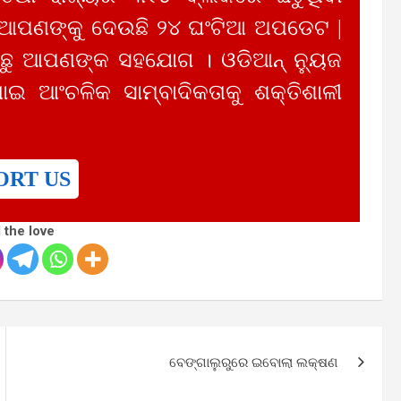
 ଆପଣଙ୍କୁ ଦେଉଛି ୨୪ ଘଂଟିଆ ଅପଡେଟ |
ୁ ଆପଣଙ୍କ ସହଯୋଗ । ଓଡିଆନ୍ ନ୍ୟୁଜ
ାଇ ଆଂଚଳିକ ସାମ୍ବାଦିକତାକୁ ଶକ୍ତିଶାଳୀ
ORT US
 the love
ବେଙ୍ଗାଲୁରୁରେ ଇବୋଲା ଲକ୍ଷଣ