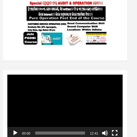
Video
Player
00:00
12:41