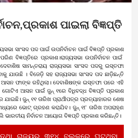
ାଚନ,ପ୍ରକାଶ ପାଇଲା ବିଜ୍ଞପ୍ତି
ୟସଭା ସାଂସଦ ପଦ ପାଇଁ ଉପନିର୍ବାଚନ ପାଇଁ ବିଜ୍ଞପ୍ତି ପ୍ରକାଶ
ିଣ ବିଜ୍ଞପ୍ତିରେ ପ୍ରକାଶ।ରାଜ୍ୟସଭା ଉପନିର୍ବାଚନ ପାଇଁ
ଛି। ଦେବାଶିଷ ସାମନ୍ତରାୟ ରାଜ୍ୟସଭା ସାଂସଦ ପଦରୁ ଇସ୍ତଫା
କୁ ଯାଉଛି । ବିଜେଡ଼ି ସହ ରାଜ୍ୟସଭା ସାଂସଦ ପଦ ଛାଡ଼ିଛନ୍ତି
 ଆସନ ଫାଙ୍କ ରହିଥିଲା। ଦେବାଶିଷଙ୍କ ଇସ୍ତଫା ପରେ ଏହି
ଗୋଟିଏ ଆସନ ପାଇଁ ଜୁନ୍‌ ୧ରେ ବିଧିବଦ୍ଧ ବିଜ୍ଞପ୍ତି ପ୍ରକାଶ
ାଇଛି। ଜୁନ୍‌ ୧୧ ତାରିଖ ପ୍ରାର୍ଥୀପତ୍ର ପ୍ରତ୍ୟାହାରର ଶେଷ
 ମଧ୍ୟରେ ଭୋଟ୍‌ ଗ୍ରହଣ କରାଯିବ। ଜୁନ୍‌ ୧୮ ତାରିଖ ଅପରାହ୍ଣ
ାରତୀୟ ନିର୍ବାଚନ ଆୟୋଗ ବିଜ୍ଞପ୍ତି ପ୍ରକାଶ କରିଛନ୍ତି।
 ତଥା ରାଜ୍ୟର ୩୧୪ ବ୍ଲକରେ ଘଟୁଥିବା