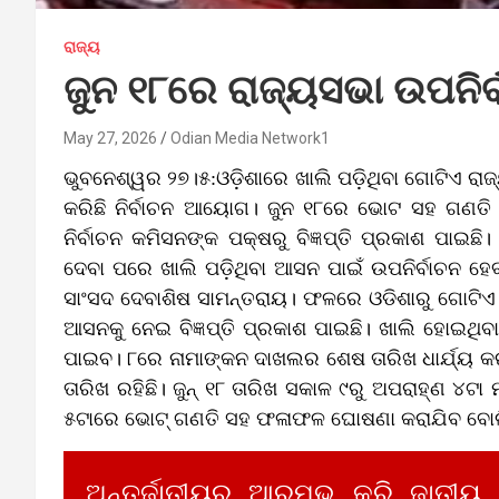
ରାଜ୍ୟ
ଜୁନ ୧୮ରେ ରାଜ୍ୟସଭା ଉପନିର୍ବ
May 27, 2026
Odian Media Network1
ଭୁବନେଶ୍ୱର ୨୭।୫:ଓଡ଼ିଶାରେ ଖାଲି ପଡ଼ିଥିବା ଗୋଟିଏ ରାଜ୍
କରିଛି ନିର୍ବାଚନ ଆୟୋଗ। ଜୁନ ୧୮ରେ ଭୋଟ ସହ ଗଣତି ପର
ନିର୍ବାଚନ କମିସନଙ୍କ ପକ୍ଷରୁ ବିଜ୍ଞପ୍ତି ପ୍ରକାଶ ପାଇ
ଦେବା ପରେ ଖାଲି ପଡ଼ିଥିବା ଆସନ ପାଇଁ ଉପନିର୍ବାଚନ ହେବା
ସାଂସଦ ଦେବାଶିଷ ସାମନ୍ତରାୟ। ଫଳରେ ଓଡିଶାରୁ ଗୋଟିଏ
ଆସନକୁ ନେଇ ବିଜ୍ଞପ୍ତି ପ୍ରକାଶ ପାଇଛି। ଖାଲି ହୋଇଥିବା 
ପାଇବ। ୮ରେ ନାମାଙ୍କନ ଦାଖଲର ଶେଷ ତାରିଖ ଧାର୍ଯ୍ୟ କର ଯ
ତାରିଖ ରହିଛି। ଜୁନ୍‌ ୧୮ ତାରିଖ ସକାଳ ୯ରୁ ଅପରାହ୍ଣ ୪ଟା
୫ଟାରେ ଭୋଟ୍‌ ଗଣତି ସହ ଫଳାଫଳ ଘୋଷଣା କରାଯିବ ବୋଲି ଭ
ଅନ୍ତର୍ଜାତୀୟରୁ ଆରମ୍ଭ କରି ଜାତୀୟ