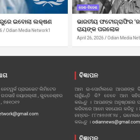
ଦେଶ-ବିଦେଶ
ୁରୁରେ ଇବୋଲା ଲକ୍ଷଣ
ଭାରତୀୟ ଫଟୋଗ୍ରାଫିର ‘ଜ
ରାୟଙ୍କ ପରଲୋକ
6
Odian Media Network1
April 26, 2026
Odian Media Ne
ୋଗ
ବିଜ୍ଞାପନ
 ନେଟୱର୍କ ପ୍ରାଇଭେଟ ଲିମିଟେଡ
ଆମ ଇ-ପୋର୍ଟାଲରେ ଆପଣଙ୍କ ବିଜ
 ଗଡସାହି ନୟାପଲ୍ଲୀ , ଭୁବନେଶ୍ଵର
ଚାହୁଁଛନ୍ତି କି? ତେବେ ଆମ ସ
ା , ୭୫୧୦୧୨
କରନ୍ତୁ । ଆପଣଙ୍କ ଅନୁଷ୍ଠାନର ପ
କରିବାରେ ଆମେ ସହଯୋଗ କରିବୁ ।
etwork@gmail.com
ନମ୍ବର- ୮୮୯୫୭୬୬୮୨୪ , ଇମେ
କରନ୍ତୁ ।
odiannews@gmail.com
ବିଜ୍ଞାପନ