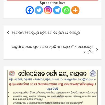
Spread the love
Post
ହରେରାମ ହରେକୃଷ୍ଣ ଧ୍ବନି ରେ କମ୍ପିଲା ମୈଦଲପୁର
navigation
ଡାବୁଗାଁ ଡ଼ଙ୍ଗରୀଗୁଡା ଠାରେ ପ୍ରତିଷ୍ଠା ହେଲା ମାଁ ସମଲେଇଙ୍କ
ମନ୍ଦିର