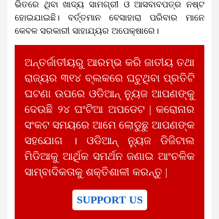
ଭିତରେ ଥିବା ଖାଦ୍ୟ ସାମଗ୍ରୀ ଓ ଆସବାବପତ୍ର ନଷ୍ଟ
ହୋଇଯାଇଛି। ବର୍ତ୍ତମାନ ବେସାହାରା ପରିବାର ମାନେ
କେବଳ ସରକାରୀ ସାହାଯ୍ୟର ଅପେକ୍ଷାରେ।
ଅନ୍ତର୍ଜାତୀୟରୁ ଆରମ୍ଭ କରି ଜାତୀୟ ତଥା
ରାଜ୍ୟର ୩୧୪ ବ୍ଲକରେ ଘଟୁଥିବା ପ୍ରତିଟି
ଘଟଣା ଉପରେ ଓଡିଆନ୍ ନ୍ୟୁଜ ଆପଣଙ୍କୁ
ଦେଉଛି ୨୪ ଘଂଟିଆ ଅପଡେଟ | କରୋନାର
ସଂକଟ ସମୟରେ ଆମେ ଲୋଡୁଛୁ ଆପଣଙ୍କ
ସହଯୋଗ । ଓଡିଆନ୍ ନ୍ୟୁଜ ଡିଜିଟାଲ
ମିଡିଆକୁ ଆର୍ଥିକ ସମର୍ଥନ ଜଣାଇ ଆଂଚଳିକ
ସାମ୍ବାଦିକତାକୁ ଶକ୍ତିଶାଳୀ କରନ୍ତୁ |
SUPPORT US