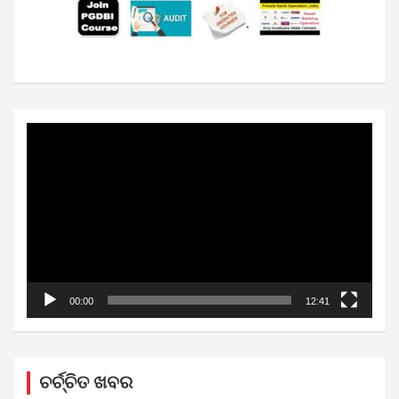
Video
Player
00:00
12:41
ଚର୍ଚ୍ଚିତ ଖବର