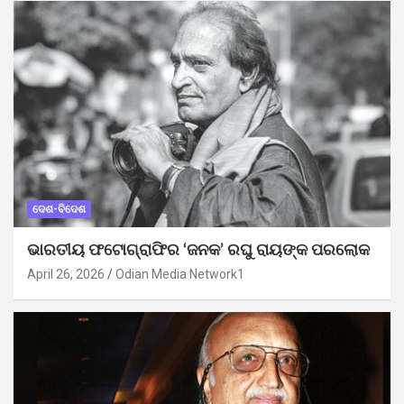
ଦେଶ-ବିଦେଶ
ଭାରତୀୟ ଫଟୋଗ୍ରାଫିର ‘ଜନକ’ ରଘୁ ରାୟଙ୍କ ପରଲୋକ
April 26, 2026
Odian Media Network1