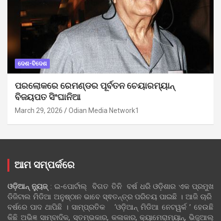
ଦେଶ-ବିଦେଶ
ପରଲୋକରେ ରେମଣ୍ଡର ପୂର୍ବତନ ଚେୟାରମ୍ୟାନ୍
ବିଜୟପତ ସିଂଘାନିଆ
March 29, 2026
Odian Media Network1
ଆମ ସମ୍ପର୍କରେ
ଓଡ଼ିଆନ୍‍ ନ୍ୟୁଜ୍‍
: ଇ-ପୋର୍ଟାଲ୍ ବିଗତ ତିନି ବର୍ଷ ଧରି ଓଡ଼ିଶାର ଏକ ପ୍ରମୁଖ
ଡିଜିଟାଲ ମିଡିଆ ଅନୁଷ୍ଠାନ ଭାବେ ସ୍ଵତନ୍ତ୍ର ପରିଚୟ ପାଇଛି । ଆଜି ଚାରି
ବର୍ଷରେ ପାଦ ଥାପିଛି । ସାମ୍ପ୍ରତିକ ‘ଓଡ଼ିଆନ୍‍ ମିଡିଆ ନେଟୱର୍କ ’ ହେଉଛି
କିଛି ଅଭିଜ୍ଞ ସାମ୍ବାଦିକ, ସ୍ତମ୍ଭକାର, କଳାକାର, କ୍ୟାମେରାମ୍ୟାନ୍, ଭିଜୁଆଲ୍