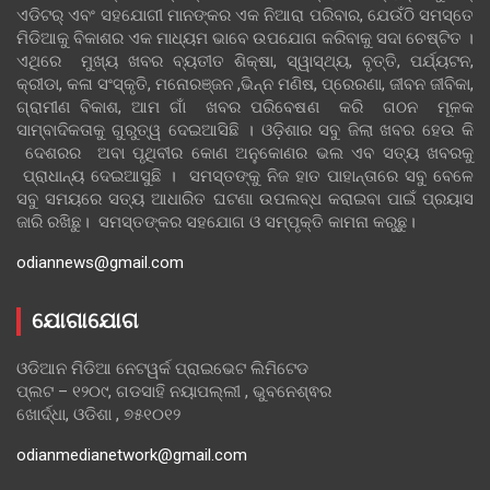
ଏଡିଟର୍ ଏବଂ ସହଯୋଗୀ ମାନଙ୍କର ଏକ ନିଆରା ପରିବାର, ଯେଉଁଠି ସମସ୍ତେ
ମିଡିଆକୁ ବିକାଶର ଏକ ମାଧ୍ୟମ ଭାବେ ଉପଯୋଗ କରିବାକୁ ସଦା ଚେଷ୍ଟିତ ।
ଏଥିରେ ମୁଖ୍ୟ ଖବର ବ୍ୟତୀତ ଶିକ୍ଷା, ସ୍ୱାସ୍ଥ୍ୟ, ବୃତ୍ତି, ପର୍ଯ୍ୟଟନ,
କ୍ରୀଡା, କଳା ସଂସ୍କୃତି, ମନୋରଞ୍ଜନ ,ଭିନ୍ନ ମଣିଷ, ପ୍ରେରଣା, ଜୀବନ ଜୀବିକା,
ଗ୍ରାମୀଣ ବିକାଶ, ଆମ ଗାଁ ଖବର ପରିବେଷଣ କରି ଗଠନ ମୂଳକ
ସାମ୍ବାଦିକତାକୁ ଗୁରୁତ୍ୱ ଦେଇଆସିଛି । ଓଡ଼ିଶାର ସବୁ ଜିଲା ଖବର ହେଉ କି
ଦେଶରର ଅବା ପୃଥିବୀର କୋଣ ଅନୁକୋଣର ଭଲ ଏବ ସତ୍ୟ ଖବରକୁ
ପ୍ରାଧାନ୍ୟ ଦେଇଆସୁଛି । ସମସ୍ତଙ୍କୁ ନିଜ ହାତ ପାହାନ୍ତାରେ ସବୁ ବେଳେ
ସବୁ ସମୟରେ ସତ୍ୟ ଆଧାରିତ ଘଟଣା ଉପଲବ୍ଧ କରାଇବା ପାଇଁ ପ୍ରୟାସ
ଜାରି ରଖିଛୁ। ସମସ୍ତଙ୍କର ସହଯୋଗ ଓ ସମ୍ପୃକ୍ତି କାମନା କରୁଛୁ।
odiannews@gmail.com
ଯୋଗାଯୋଗ
ଓଡିଆନ ମିଡିଆ ନେଟୱର୍କ ପ୍ରାଇଭେଟ ଲିମିଟେଡ
ପ୍ଲଟ – ୧୨୦୯, ଗଡସାହି ନୟାପଲ୍ଲୀ , ଭୁବନେଶ୍ଵର
ଖୋର୍ଦ୍ଧା, ଓଡିଶା , ୭୫୧୦୧୨
odianmedianetwork@gmail.com