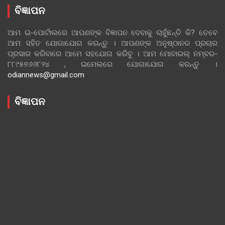
ବିଜ୍ଞାପନ
ଆମ ଇ-ପୋର୍ଟାଲରେ ଆପଣଙ୍କ ବିଜ୍ଞାପନ ଦେବାକୁ ଚାହୁଁଛନ୍ତି କି? ତେବେ
ଆମ ସହିତ ଯୋଗାଯୋଗ କରନ୍ତୁ । ଆପଣଙ୍କ ଅନୁଷ୍ଠାନର ପ୍ରଚାର
ପ୍ରସାର କରିବାରେ ଆମେ ସହଯୋଗ କରିବୁ । ଆମ ମୋବାଇଲ୍ ନମ୍ବର-
୮୮୯୫୭୬୬୮୨୪ , ଇମେଲରେ ଯୋଗାଯୋଗ କରନ୍ତୁ ।
odiannews@gmail.com
ବିଜ୍ଞାପନ