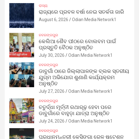
ରାଜ୍ୟ
ରାଜ୍ୟରେ ପ୍ରବଳ ବର୍ଷା ନେଇ ସତର୍କତା ଜାରି
August 6, 2026
Odian Media Network1
ନବରଙ୍ଗପୁର
କେଲିଆ ଶୈବ ପୀଠରେ ବୋଲବମ ପାଇଁ
ପ୍ରସ୍ତୁତି ବୈଠକ ଅନୁଷ୍ଠିତ
July 30, 2026
Odian Media Network1
ନବରଙ୍ଗପୁର
ଡାବୁଗାଁ ଠାରେ ଜିଲ୍ଲାପାଳଙ୍କ ବ୍ଲକ ସ୍ତରୀୟ
ଯୁଗ୍ମ ଅଭିଯୋଗ ଶୁଣାଣି କାର୍ଯ୍ୟକ୍ରମ
ଅନୁଷ୍ଠିତ
July 27, 2026
Odian Media Network1
ନବରଙ୍ଗପୁର
ଚତୁର୍ଦ୍ଧା ମୂର୍ତ୍ତୀ ରଥାରୂଢ଼ ହେବା ପରେ
ଡାବୁଗାଁରେ ବାହୁଡ଼ା ଯାତ୍ରା ଅନୁଷ୍ଠିତ
July 24, 2026
Odian Media Network1
ନବରଙ୍ଗପୁର
ପ୍ରଧାନମନ୍ତ୍ରୀ କେସିଙ୍ଗା ରେଳ ଷ୍ଟେଶନ