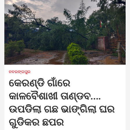
ନବରଙ୍ଗପୁର
କେରଣ୍ଡି ଗାଁରେ
କାଳବୈଶାଖୀ ତାଣ୍ଡବ….
ଉପଡିଲା ଗଛ ଭାଙ୍ଗିଲା ଘର
ଗୁଡିକର ଛପର