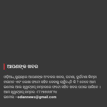
ଆପଣଙ୍କ ଖବର
ଓଡ଼ିଆନ୍ ନ୍ୟୁଜ୍‌ରେ ଆପଣଙ୍କ ଅଂଚଳର ଖବର, ଘଟଣା, ଦୁର୍ଘଟଣା କିମ୍ବା
ମତାମତ ଏବଂ ଲେଖା ଫଟୋ ସହିତ ଦେବାକୁ ଚାହୁଁଚନ୍ତି କି ? ତେବେ ଆମ
ଇମେଲ ଆଉ ହ୍ୱାଟ୍‌ସପ୍ ନମ୍ବରରେ ଫଟୋ ସହିତ ଖବର ପଠାଇ ପାରିବେ ।
ଆମ ହ୍ୱାଟ୍‌ସପ୍ ନମ୍ବର -୮୮୯୫୭୬୬୮୨୪
ଇମେଲ –
odiannews@gmail.com