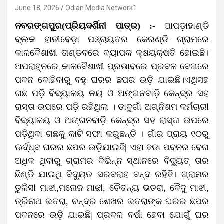
June 18, 2026
Odian Media Network1
ନବରଙ୍ଗପୁର(ପ୍ରିୟଦର୍ଶିନୀ ପାତ୍ର) :-
ପାପଡ଼ାହାଣ୍ଡି
ବ୍ଲକ ହାତୀବେଡ଼ା ପଞ୍ଚାୟତର କେରଣ୍ଡି ଗ୍ରାମରେ
କାଳବୈଶାଖୀ ତାଣ୍ଡବରେ ବ୍ୟାପକ କ୍ଷୟକ୍ଷତି ହୋଇଛି।
ଅପରାହ୍ନରେ କାଳବୈଶାଖୀ ପ୍ରଭାବରେ ପ୍ରବଳ ବେଗରେ
ପବନ ବୋହିବାରୁ ବହୁ ଘରର ଛପର ଉଡ଼ି ଯାଇଛି।ଏଥିସହ
ଗଛ ପଡ଼ି ବିଦ୍ୟାଳୟ ଳୟ ଓ ଅଙ୍ଗନବାଡ଼ି କେନ୍ଦ୍ର ସହ
ରାସ୍ତା ଉପରେ ପଡ଼ି ରହିଥିଲା । ଡାବୁଗାଁ ଅଗ୍ନିଶମ କର୍ମଚାରୀ
ବିଦ୍ୟାଳୟ ଓ ଅଙ୍ଗନବାଡ଼ି କେନ୍ଦ୍ର ସହ ରାସ୍ତା ଉପରେ
ପଡ଼ିଥିବା ଗଛକୁ କାଟି ସଫା କରୁଛନ୍ତି । ଗାଁର ପ୍ରାୟ ୧୦ରୁ
ଊର୍ଦ୍ଧ୍ବ ଘରର ଛପର ଉଡ଼ିଯାଇଛି| ଏହା ଛଡା ପବନର ବେଗ
ଅଧିକ ଥିବାରୁ ଗ୍ରାମର ବିଭିନ୍ନ ସ୍ଥାନରେ ବିଦ୍ୟୁତ୍ ତାର
ଛିଣ୍ଡି ଯାଇଥି ବିଦ୍ୟୁତ ସରବରାହ ବନ୍ଦ ରହିଛି। ଗ୍ରାମର
ତୁଳିସୀ ମାଝୀ,ମନୋଜ ମାଝୀ, ଚୈତନ୍ୟ ଭତରା, ବୈଦୁ ମାଝୀ,
ତ୍ରିନାଥ ଭତରା, ଚନ୍ଦ୍ର ଶେଖର ଭତରାଙ୍କ ଘରର ଛପର
ପବନରେ ଉଡ଼ି ଯାଇଛି| ପ୍ରବଳ ବର୍ଷା ହେବା ଯୋଗୁଁ ଘର