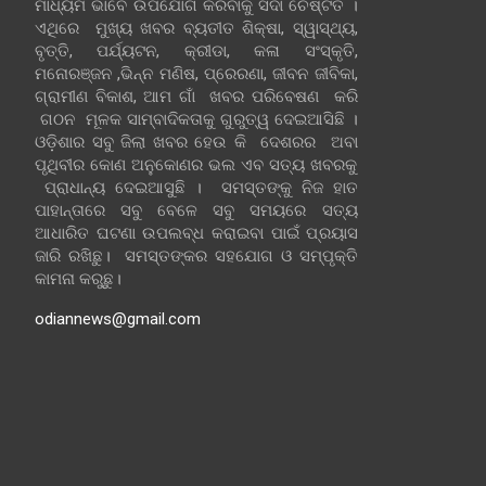
ମାଧ୍ୟମ ଭାବେ ଉପଯୋଗ କରିବାକୁ ସଦା ଚେଷ୍ଟିତ ।
ଏଥିରେ ମୁଖ୍ୟ ଖବର ବ୍ୟତୀତ ଶିକ୍ଷା, ସ୍ୱାସ୍ଥ୍ୟ,
ବୃତ୍ତି, ପର୍ଯ୍ୟଟନ, କ୍ରୀଡା, କଳା ସଂସ୍କୃତି,
ମନୋରଞ୍ଜନ ,ଭିନ୍ନ ମଣିଷ, ପ୍ରେରଣା, ଜୀବନ ଜୀବିକା,
ଗ୍ରାମୀଣ ବିକାଶ, ଆମ ଗାଁ ଖବର ପରିବେଷଣ କରି
ଗଠନ ମୂଳକ ସାମ୍ବାଦିକତାକୁ ଗୁରୁତ୍ୱ ଦେଇଆସିଛି ।
ଓଡ଼ିଶାର ସବୁ ଜିଲା ଖବର ହେଉ କି ଦେଶରର ଅବା
ପୃଥିବୀର କୋଣ ଅନୁକୋଣର ଭଲ ଏବ ସତ୍ୟ ଖବରକୁ
ପ୍ରାଧାନ୍ୟ ଦେଇଆସୁଛି । ସମସ୍ତଙ୍କୁ ନିଜ ହାତ
ପାହାନ୍ତାରେ ସବୁ ବେଳେ ସବୁ ସମୟରେ ସତ୍ୟ
ଆଧାରିତ ଘଟଣା ଉପଲବ୍ଧ କରାଇବା ପାଇଁ ପ୍ରୟାସ
ଜାରି ରଖିଛୁ। ସମସ୍ତଙ୍କର ସହଯୋଗ ଓ ସମ୍ପୃକ୍ତି
କାମନା କରୁଛୁ।
odiannews@gmail.com