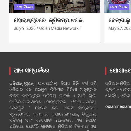
ଦେଶ-ବିଦେଶ
ଦେଶ-ବିଦେଶ
ମହାରାଷ୍ଟ୍ରରେ ଭୂମିକମ୍ପ ଝଟକା
ବେଙ୍ଗାଲ
July 9, 2026
Odian Media Network1
May 27, 202
ଆମ ସମ୍ପର୍କରେ
ଯୋଗାଯ
ଓଡ଼ିଆନ୍‍ ନ୍ୟୁଜ୍‍
: ଇ-ପୋର୍ଟାଲ୍ ବିଗତ ତିନି ବର୍ଷ ଧରି
ଓଡିଆନ ମିଡିଆ
ଓଡ଼ିଶାର ଏକ ପ୍ରମୁଖ ଡିଜିଟାଲ ମିଡିଆ ଅନୁଷ୍ଠାନ
ପ୍ଲଟ – ୧୨୦୯,
ଭାବେ ସ୍ଵତନ୍ତ୍ର ପରିଚୟ ପାଇଛି । ଆଜି ଚାରି
ଖୋର୍ଦ୍ଧା, ଓଡିଶ
ବର୍ଷରେ ପାଦ ଥାପିଛି । ସାମ୍ପ୍ରତିକ ‘ଓଡ଼ିଆନ୍‍ ମିଡିଆ
odianmedian
ନେଟୱର୍କ ’ ହେଉଛି କିଛି ଅଭିଜ୍ଞ ସାମ୍ବାଦିକ,
ସ୍ତମ୍ଭକାର, କଳାକାର, କ୍ୟାମେରାମ୍ୟାନ୍, ଭିଜୁଆଲ୍
ଏଡିଟର୍ ଏବଂ ସହଯୋଗୀ ମାନଙ୍କର ଏକ ନିଆରା
ପରିବାର, ଯେଉଁଠି ସମସ୍ତେ ମିଡିଆକୁ ବିକାଶର ଏକ