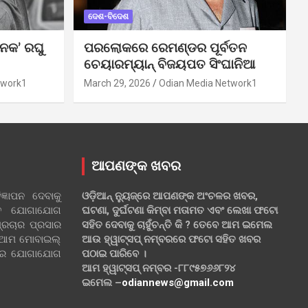
ଦେଶ-ବିଦେଶ
ନକ’ ରଘୁ
ପରଲୋକରେ ରେମଣ୍ଡର ପୂର୍ବତନ
ଚେୟାରମ୍ୟାନ୍ ବିଜୟପତ ସିଂଘାନିଆ
twork1
March 29, 2026
Odian Media Network1
ଆପଣଙ୍କ ଖବର
୍ଞାପନ ଦେବାକୁ
ଓଡ଼ିଆନ୍ ନ୍ୟୁଜ୍‌ରେ ଆପଣଙ୍କ ଅଂଚଳର ଖବର,
ହିତ ଯୋଗାଯୋଗ
ଘଟଣା, ଦୁର୍ଘଟଣା କିମ୍ବା ମତାମତ ଏବଂ ଲେଖା ଫଟୋ
୍ରଚାର ପ୍ରସାର
ସହିତ ଦେବାକୁ ଚାହୁଁଚନ୍ତି କି ? ତେବେ ଆମ ଇମେଲ
 ଆମ ମୋବାଇଲ୍
ଆଉ ହ୍ୱାଟ୍‌ସପ୍ ନମ୍ବରରେ ଫଟୋ ସହିତ ଖବର
ଲରେ ଯୋଗାଯୋଗ
ପଠାଇ ପାରିବେ ।
ଆମ ହ୍ୱାଟ୍‌ସପ୍ ନମ୍ବର -୮୮୯୫୭୬୬୮୨୪
ଇମେଲ –
odiannews@gmail.com