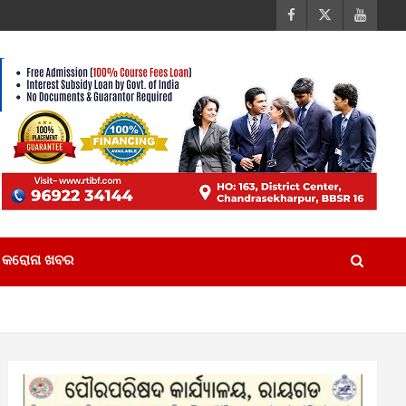
କରୋନା ଖବର