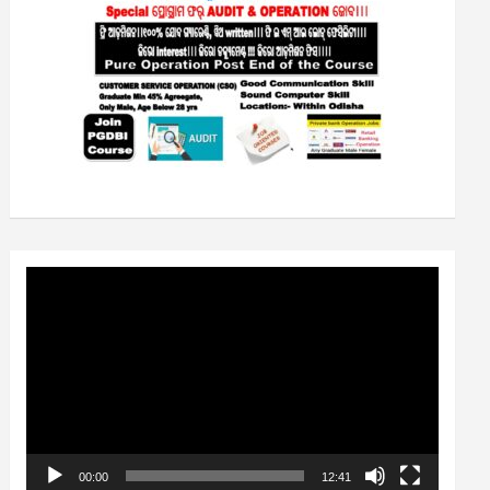
Video
Player
00:00
12:41