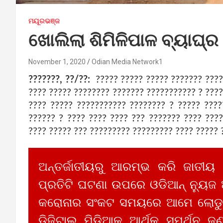
ମୟୂରଭଞ୍ଜ
ଖୋଲିଲା ଶିମିଳିପାଳ ବ୍ୟାଘ୍ର
November 1, 2020
Odian Media Network1
???????, ??/??:
????? ????? ????? ??????? ????
???? ????? ???????? ??????? ??????????? ? ???
???? ????? ??????????? ???????? ? ????? ????
?????? ? ???? ???? ???? ??? ??????? ???? ???
???? ????? ??? ????????? ????????? ???? ????? 
ଅନ୍ତର୍ଜାତୀୟରୁ ଆରମ୍ଭ କରି ଜାତୀୟ
ପ୍ରତିଟି ଘଟଣା ଉପରେ ଓଡିଆନ୍ ନ୍ୟୁଜ
କରୋନାର ସଂକଟ ସମୟରେ ଆମେ ଲୋଡୁଛ
ଡିଜିଟାଲ ମିଡିଆକୁ ଆର୍ଥିକ ସମର୍ଥନ ଜଣ