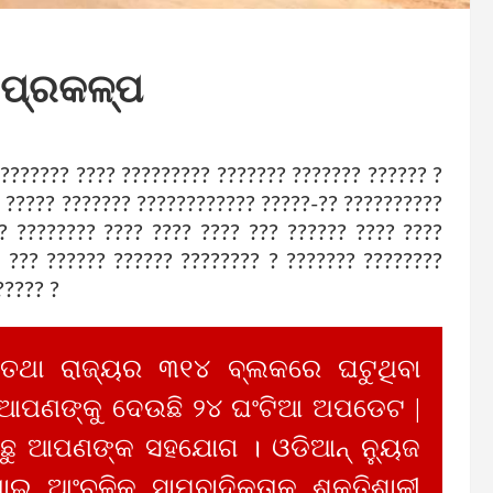
 ପ୍ରକଳ୍ପ
??????? ???? ????????? ??????? ??????? ?????? ?
? ????? ??????? ???????????? ?????-?? ??????????
? ???????? ???? ???? ???? ??? ?????? ???? ????
? ??? ?????? ?????? ???????? ? ??????? ????????
????? ?
 ତଥା ରାଜ୍ୟର ୩୧୪ ବ୍ଲକରେ ଘଟୁଥିବା
 ଆପଣଙ୍କୁ ଦେଉଛି ୨୪ ଘଂଟିଆ ଅପଡେଟ |
ୁ ଆପଣଙ୍କ ସହଯୋଗ । ଓଡିଆନ୍ ନ୍ୟୁଜ
ାଇ ଆଂଚଳିକ ସାମ୍ବାଦିକତାକୁ ଶକ୍ତିଶାଳୀ