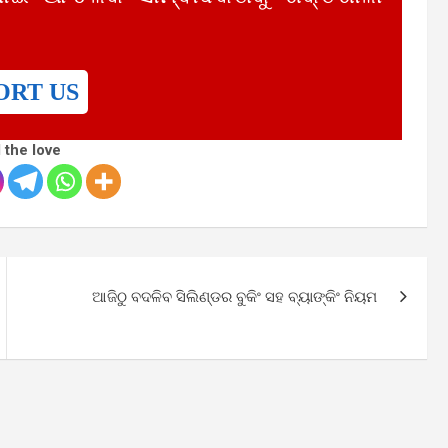
ORT US
 the love
ଆଜିଠୁ ବଦଳିବ ସିଲିଣ୍ଡର ବୁକିଂ ସହ ବ୍ୟାଙ୍କିଂ ନିୟମ