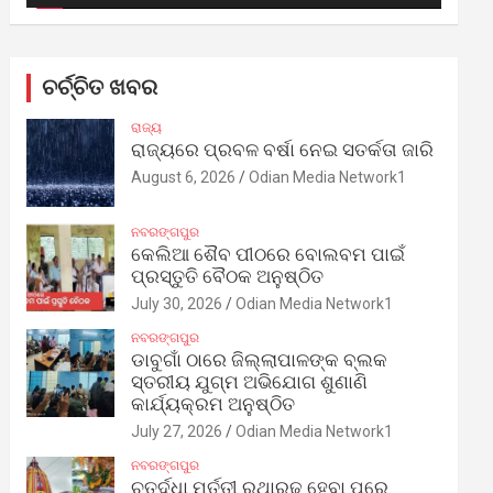
ଚର୍ଚ୍ଚିତ ଖବର
ରାଜ୍ୟ
ରାଜ୍ୟରେ ପ୍ରବଳ ବର୍ଷା ନେଇ ସତର୍କତା ଜାରି
August 6, 2026
Odian Media Network1
ନବରଙ୍ଗପୁର
କେଲିଆ ଶୈବ ପୀଠରେ ବୋଲବମ ପାଇଁ
ପ୍ରସ୍ତୁତି ବୈଠକ ଅନୁଷ୍ଠିତ
July 30, 2026
Odian Media Network1
ନବରଙ୍ଗପୁର
ଡାବୁଗାଁ ଠାରେ ଜିଲ୍ଲାପାଳଙ୍କ ବ୍ଲକ
ସ୍ତରୀୟ ଯୁଗ୍ମ ଅଭିଯୋଗ ଶୁଣାଣି
କାର୍ଯ୍ୟକ୍ରମ ଅନୁଷ୍ଠିତ
July 27, 2026
Odian Media Network1
ନବରଙ୍ଗପୁର
ଚତୁର୍ଦ୍ଧା ମୂର୍ତ୍ତୀ ରଥାରୂଢ଼ ହେବା ପରେ