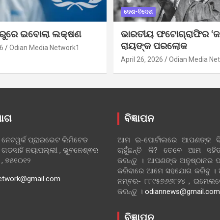
ଦେଶ-ବିଦେଶ
ୁରୁରେ ଇବୋଲା ଲକ୍ଷଣ
ଭାରତୀୟ ଫଟୋଗ୍ରାଫିର ‘ଜ
ରାୟଙ୍କ ପରଲୋକ
6
Odian Media Network1
April 26, 2026
Odian Media Ne
ୋଗ
ବିଜ୍ଞାପନ
 ନେଟୱର୍କ ପ୍ରାଇଭେଟ ଲିମିଟେଡ
ଆମ ଇ-ପୋର୍ଟାଲରେ ଆପଣଙ୍କ ବିଜ
 ଗଡସାହି ନୟାପଲ୍ଲୀ , ଭୁବନେଶ୍ଵର
ଚାହୁଁଛନ୍ତି କି? ତେବେ ଆମ ସ
ା , ୭୫୧୦୧୨
କରନ୍ତୁ । ଆପଣଙ୍କ ଅନୁଷ୍ଠାନର ପ
କରିବାରେ ଆମେ ସହଯୋଗ କରିବୁ ।
etwork@gmail.com
ନମ୍ବର- ୮୮୯୫୭୬୬୮୨୪ , ଇମେ
କରନ୍ତୁ ।
odiannews@gmail.com
ବିଜ୍ଞାପନ