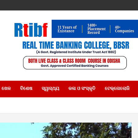
ଖେଳ
ବିଶେଷ
ସ୍ୱାସ୍ଥ୍ୟ
କଳା ଓ ସଂସ୍କୃତି
ଟେକ୍ନୋଲୋଜି