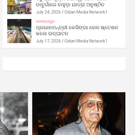
ଡାବୁଗାଁରେ ବାହୁଡ଼ା ଯାତ୍ରା ଅନୁଷ୍ଠିତ
July 24, 2026
Odian Media Network1
ନବରଙ୍ଗପୁର
ପ୍ରଧାନମନ୍ତ୍ରୀ କେସିଙ୍ଗା ରେଳ ଷ୍ଟେଶନ
କଲେ ଉଦ୍‌ଘାଟନ
July 17, 2026
Odian Media Network1