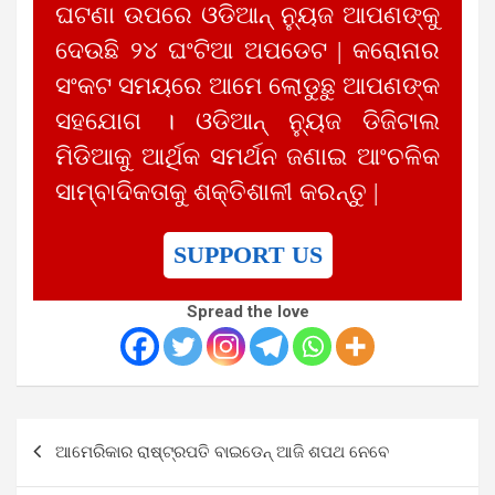
ଘଟଣା ଉପରେ ଓଡିଆନ୍ ନ୍ୟୁଜ ଆପଣଙ୍କୁ
ଦେଉଛି ୨୪ ଘଂଟିଆ ଅପଡେଟ | କରୋନାର
ସଂକଟ ସମୟରେ ଆମେ ଲୋଡୁଛୁ ଆପଣଙ୍କ
ସହଯୋଗ । ଓଡିଆନ୍ ନ୍ୟୁଜ ଡିଜିଟାଲ
ମିଡିଆକୁ ଆର୍ଥିକ ସମର୍ଥନ ଜଣାଇ ଆଂଚଳିକ
ସାମ୍ବାଦିକତାକୁ ଶକ୍ତିଶାଳୀ କରନ୍ତୁ |
SUPPORT US
Spread the love
Post
ଆମେରିକାର ରାଷ୍ଟ୍ରପତି ବାଇଡେନ୍‌ ଆଜି ଶପଥ ନେବେ
navigation