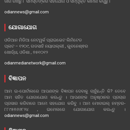
ଜାରି ରଖିଛୁ। ସମସ୍ତଙ୍କର ସହଯୋଗ ଓ ସମ୍ପୃକ୍ତି କାମନା କରୁଛୁ।
odiannews@gmail.com
ଯୋଗାଯୋଗ
ଓଡିଆନ ମିଡିଆ ନେଟୱର୍କ ପ୍ରାଇଭେଟ ଲିମିଟେଡ
ପ୍ଲଟ – ୧୨୦୯, ଗଡସାହି ନୟାପଲ୍ଲୀ , ଭୁବନେଶ୍ଵର
ଖୋର୍ଦ୍ଧା, ଓଡିଶା , ୭୫୧୦୧୨
odianmedianetwork@gmail.com
ବିଜ୍ଞାପନ
ଆମ ଇ-ପୋର୍ଟାଲରେ ଆପଣଙ୍କ ବିଜ୍ଞାପନ ଦେବାକୁ ଚାହୁଁଛନ୍ତି କି? ତେବେ
ଆମ ସହିତ ଯୋଗାଯୋଗ କରନ୍ତୁ । ଆପଣଙ୍କ ଅନୁଷ୍ଠାନର ପ୍ରଚାର
ପ୍ରସାର କରିବାରେ ଆମେ ସହଯୋଗ କରିବୁ । ଆମ ମୋବାଇଲ୍ ନମ୍ବର-
୮୮୯୫୭୬୬୮୨୪ , ଇମେଲରେ ଯୋଗାଯୋଗ କରନ୍ତୁ ।
odiannews@gmail.com