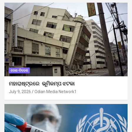
ଦେଶ-ବିଦେଶ
ମହାରାଷ୍ଟ୍ରରେ ଭୂମିକମ୍ପ ଝଟକା
July 9, 2026
Odian Media Network1