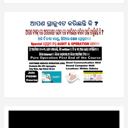
Video
Player