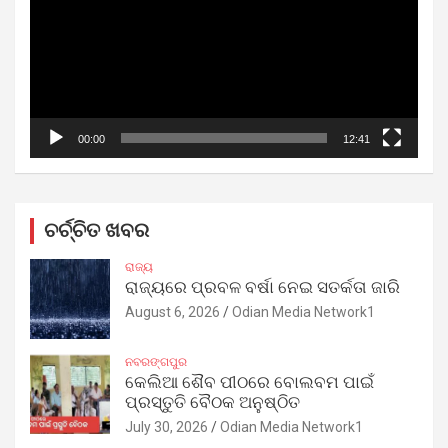
00:00
12:41
ଚର୍ଚ୍ଚିତ ଖବର
ରାଜ୍ୟ
ରାଜ୍ୟରେ ପ୍ରବଳ ବର୍ଷା ନେଇ ସତର୍କତା ଜାରି
August 6, 2026
Odian Media Network1
ନବରଙ୍ଗପୁର
କେଲିଆ ଶୈବ ପୀଠରେ ବୋଲବମ ପାଇଁ
ପ୍ରସ୍ତୁତି ବୈଠକ ଅନୁଷ୍ଠିତ
July 30, 2026
Odian Media Network1