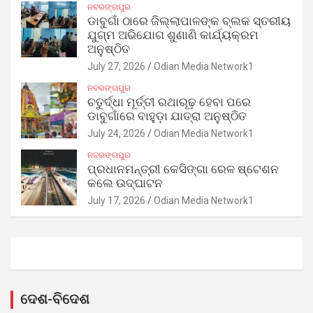
ନବରଙ୍ଗପୁର
ଡାବୁଗାଁ ଠାରେ ଜିଲ୍ଲାପାଳଙ୍କ ବ୍ଲକ ସ୍ତରୀୟ
ଯୁଗ୍ମ ଅଭିଯୋଗ ଶୁଣାଣି କାର୍ଯ୍ୟକ୍ରମ
ଅନୁଷ୍ଠିତ
July 27, 2026
Odian Media Network1
ନବରଙ୍ଗପୁର
ଚତୁର୍ଦ୍ଧା ମୂର୍ତ୍ତୀ ରଥାରୂଢ଼ ହେବା ପରେ
ଡାବୁଗାଁରେ ବାହୁଡ଼ା ଯାତ୍ରା ଅନୁଷ୍ଠିତ
July 24, 2026
Odian Media Network1
ନବରଙ୍ଗପୁର
ପ୍ରଧାନମନ୍ତ୍ରୀ କେସିଙ୍ଗା ରେଳ ଷ୍ଟେଶନ
କଲେ ଉଦ୍‌ଘାଟନ
July 17, 2026
Odian Media Network1
ଦେଶ-ବିଦେଶ