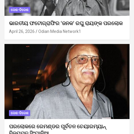
ଦେଶ-ବିଦେଶ
ଭାରତୀୟ ଫଟୋଗ୍ରାଫିର ‘ଜନକ’ ରଘୁ ରାୟଙ୍କ ପରଲୋକ
April 26, 2026
Odian Media Network1
ଦେଶ-ବିଦେଶ
ପରଲୋକରେ ରେମଣ୍ଡର ପୂର୍ବତନ ଚେୟାରମ୍ୟାନ୍
ବିଜୟପତ ସିଂଘାନିଆ