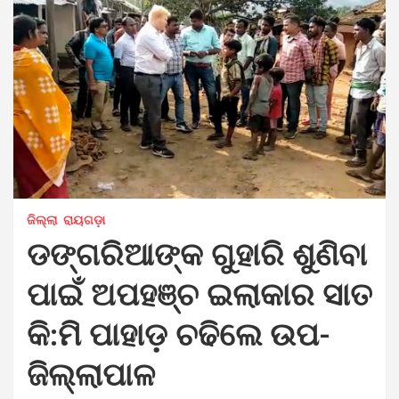
ଜିଲ୍ଲା
ରାୟଗଡ଼ା
ଡଙ୍ଗରିଆଙ୍କ ଗୁହାରି ଶୁଣିବା
ପାଇଁ ଅପହଞ୍ଚ ଇଲାକାର ସାତ
କି:ମି ପାହାଡ଼ ଚଢିଲେ ଉପ-
ଜିଲ୍ଲାପାଳ