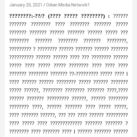
January 20, 2021
Odian Media Network1
????????:-??/? (???? ????? ????????) :
??????
??????? ???????? ???? ???????? ??????? ?????
??????? ??????? ?????? ??????? ?????? ????? ???
???????? ??????? ???????? ??????? ????????,
????????? ? ???????? ?????? ??????? ?????? ???????
?????????? ?????? ?????? ???? ??? ???????? ??????
????? ???? ????? ????? ???????? ???? ???? ????
??????? ???????? ??????? ??-????????? ????? ???? l
???? ?????? ?????? ???????? ????? ?????? ???????
????? ??????, ???????? ???????? ??????? ????,????
?????? ??????? ????????? ??????, ?????? ????????
???????? ????, ?????? ??????? ???? ????? ?????,
???? ??????? ??????, ??? ??? ???? ?????? ?????????
???? ????? ???? ????????????? ??????? ??????? ?
???????? ???? ??????? ???? l ?????? ??????? ??????