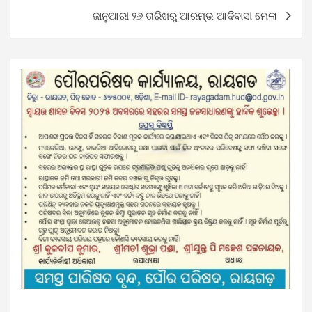
ଜାନୁଆରୀ ୨୬ ତାରିଖରୁ ଆରମ୍ଭ ଆଦିବାସୀ ମେଳା