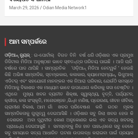
March 29, 2026
Odian Media Network1
ଆମ ସମ୍ପର୍କରେ
ଓଡ଼ିଆନ୍‍ ନ୍ୟୁଜ୍‍
: ଇ-ପୋର୍ଟାଲ୍ ବିଗତ ତିନି ବର୍ଷ ଧରି ଓଡ଼ିଶାର ଏକ ପ୍ରମୁଖ
ଡିଜିଟାଲ ମିଡିଆ ଅନୁଷ୍ଠାନ ଭାବେ ସ୍ଵତନ୍ତ୍ର ପରିଚୟ ପାଇଛି । ଆଜି ଚାରି
ବର୍ଷରେ ପାଦ ଥାପିଛି । ସାମ୍ପ୍ରତିକ ‘ଓଡ଼ିଆନ୍‍ ମିଡିଆ ନେଟୱର୍କ ’ ହେଉଛି
କିଛି ଅଭିଜ୍ଞ ସାମ୍ବାଦିକ, ସ୍ତମ୍ଭକାର, କଳାକାର, କ୍ୟାମେରାମ୍ୟାନ୍, ଭିଜୁଆଲ୍
ଏଡିଟର୍ ଏବଂ ସହଯୋଗୀ ମାନଙ୍କର ଏକ ନିଆରା ପରିବାର, ଯେଉଁଠି ସମସ୍ତେ
ମିଡିଆକୁ ବିକାଶର ଏକ ମାଧ୍ୟମ ଭାବେ ଉପଯୋଗ କରିବାକୁ ସଦା ଚେଷ୍ଟିତ ।
ଏଥିରେ ମୁଖ୍ୟ ଖବର ବ୍ୟତୀତ ଶିକ୍ଷା, ସ୍ୱାସ୍ଥ୍ୟ, ବୃତ୍ତି, ପର୍ଯ୍ୟଟନ,
କ୍ରୀଡା, କଳା ସଂସ୍କୃତି, ମନୋରଞ୍ଜନ ,ଭିନ୍ନ ମଣିଷ, ପ୍ରେରଣା, ଜୀବନ ଜୀବିକା,
ଗ୍ରାମୀଣ ବିକାଶ, ଆମ ଗାଁ ଖବର ପରିବେଷଣ କରି ଗଠନ ମୂଳକ
ସାମ୍ବାଦିକତାକୁ ଗୁରୁତ୍ୱ ଦେଇଆସିଛି । ଓଡ଼ିଶାର ସବୁ ଜିଲା ଖବର ହେଉ କି
ଦେଶରର ଅବା ପୃଥିବୀର କୋଣ ଅନୁକୋଣର ଭଲ ଏବ ସତ୍ୟ ଖବରକୁ
ପ୍ରାଧାନ୍ୟ ଦେଇଆସୁଛି । ସମସ୍ତଙ୍କୁ ନିଜ ହାତ ପାହାନ୍ତାରେ ସବୁ ବେଳେ
ସବୁ ସମୟରେ ସତ୍ୟ ଆଧାରିତ ଘଟଣା ଉପଲବ୍ଧ କରାଇବା ପାଇଁ ପ୍ରୟାସ