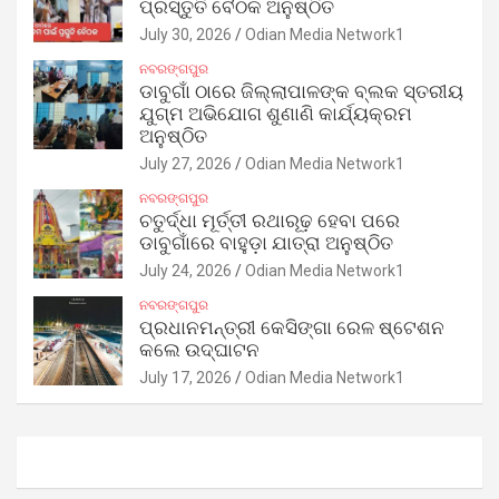
ପ୍ରସ୍ତୁତି ବୈଠକ ଅନୁଷ୍ଠିତ
July 30, 2026
Odian Media Network1
ନବରଙ୍ଗପୁର
ଡାବୁଗାଁ ଠାରେ ଜିଲ୍ଲାପାଳଙ୍କ ବ୍ଲକ ସ୍ତରୀୟ
ଯୁଗ୍ମ ଅଭିଯୋଗ ଶୁଣାଣି କାର୍ଯ୍ୟକ୍ରମ
ଅନୁଷ୍ଠିତ
July 27, 2026
Odian Media Network1
ନବରଙ୍ଗପୁର
ଚତୁର୍ଦ୍ଧା ମୂର୍ତ୍ତୀ ରଥାରୂଢ଼ ହେବା ପରେ
ଡାବୁଗାଁରେ ବାହୁଡ଼ା ଯାତ୍ରା ଅନୁଷ୍ଠିତ
July 24, 2026
Odian Media Network1
ନବରଙ୍ଗପୁର
ପ୍ରଧାନମନ୍ତ୍ରୀ କେସିଙ୍ଗା ରେଳ ଷ୍ଟେଶନ
କଲେ ଉଦ୍‌ଘାଟନ
July 17, 2026
Odian Media Network1