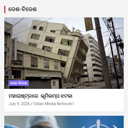
ଦେଶ-ବିଦେଶ
ଦେଶ-ବିଦେଶ
ମହାରାଷ୍ଟ୍ରରେ ଭୂମିକମ୍ପ ଝଟକା
July 9, 2026
Odian Media Network1