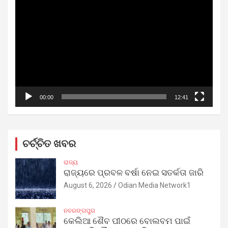
Video
Player
00:00
12:41
ଚର୍ଚ୍ଚିତ ଖବର
ରାଜ୍ୟ
ରାଜ୍ୟରେ ପ୍ରବଳ ବର୍ଷା ନେଇ ସତର୍କତା ଜାରି
August 6, 2026
Odian Media Network1
ନବରଙ୍ଗପୁର
କେଲିଆ ଶୈବ ପୀଠରେ ବୋଲବମ ପାଇଁ