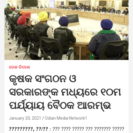
ଦେଶ-ବିଦେଶ
କୃଷକ ସଂଗଠନ ଓ
ସରକାରଙ୍କ ମଧ୍ୟରେ ୧୦ମ
ପର୍ଯ୍ୟାୟ ବୈଠକ ଆରମ୍ଭ
January 20, 2021
Odian Media Network1
?????????, ??/??
: ??? ???? ????? ??? ??????? ?????