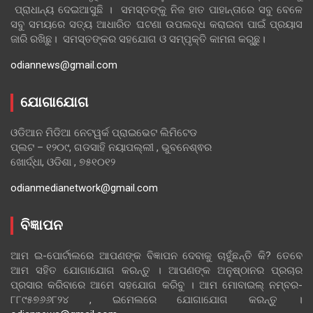
ପ୍ରାଧାନ୍ୟ ଦେଇଆସୁଛି । ସମସ୍ତଙ୍କୁ ନିଜ ହାତ ପାହାନ୍ତାରେ ସବୁ ବେଳେ
ସବୁ ସମୟରେ ସତ୍ୟ ଆଧାରିତ ଘଟଣା ଉପଲବ୍ଧ କରାଇବା ପାଇଁ ପ୍ରୟାସ
ଜାରି ରଖିଛୁ। ସମସ୍ତଙ୍କର ସହଯୋଗ ଓ ସମ୍ପୃକ୍ତି କାମନା କରୁଛୁ।
odiannews@gmail.com
ଯୋଗାଯୋଗ
ଓଡିଆନ ମିଡିଆ ନେଟୱର୍କ ପ୍ରାଇଭେଟ ଲିମିଟେଡ
ପ୍ଲଟ – ୧୨୦୯, ଗଡସାହି ନୟାପଲ୍ଲୀ , ଭୁବନେଶ୍ଵର
ଖୋର୍ଦ୍ଧା, ଓଡିଶା , ୭୫୧୦୧୨
odianmedianetwork@gmail.com
ବିଜ୍ଞାପନ
ଆମ ଇ-ପୋର୍ଟାଲରେ ଆପଣଙ୍କ ବିଜ୍ଞାପନ ଦେବାକୁ ଚାହୁଁଛନ୍ତି କି? ତେବେ
ଆମ ସହିତ ଯୋଗାଯୋଗ କରନ୍ତୁ । ଆପଣଙ୍କ ଅନୁଷ୍ଠାନର ପ୍ରଚାର
ପ୍ରସାର କରିବାରେ ଆମେ ସହଯୋଗ କରିବୁ । ଆମ ମୋବାଇଲ୍ ନମ୍ବର-
୮୮୯୫୭୬୬୮୨୪ , ଇମେଲରେ ଯୋଗାଯୋଗ କରନ୍ତୁ ।