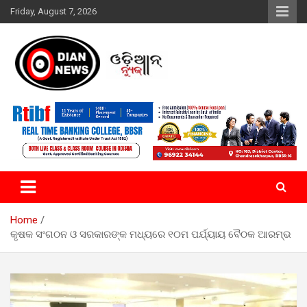
Skip
Friday, August 7, 2026
to
content
ସାରା ଦୁନିଆର ଖବର ଆପଣଙ୍କ ହାତମୁଠାରେ…
ଓଡିଆନ୍ ନ୍ୟୁଜ
Home
କୃଷକ ସଂଗଠନ ଓ ସରକାରଙ୍କ ମଧ୍ୟରେ ୧୦ମ ପର୍ଯ୍ୟାୟ ବୈଠକ ଆରମ୍ଭ