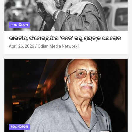
ଦେଶ-ବିଦେଶ
ଭାରତୀୟ ଫଟୋଗ୍ରାଫିର ‘ଜନକ’ ରଘୁ ରାୟଙ୍କ ପରଲୋକ
April 26, 2026
Odian Media Network1
ଦେଶ-ବିଦେଶ