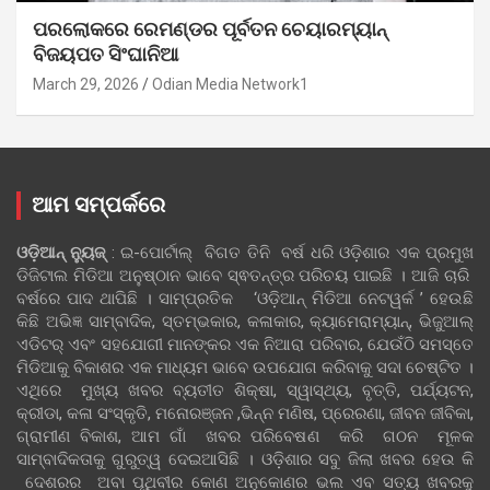
ପରଲୋକରେ ରେମଣ୍ଡର ପୂର୍ବତନ ଚେୟାରମ୍ୟାନ୍
ବିଜୟପତ ସିଂଘାନିଆ
March 29, 2026
Odian Media Network1
ଆମ ସମ୍ପର୍କରେ
ଓଡ଼ିଆନ୍‍ ନ୍ୟୁଜ୍‍
: ଇ-ପୋର୍ଟାଲ୍ ବିଗତ ତିନି ବର୍ଷ ଧରି ଓଡ଼ିଶାର ଏକ ପ୍ରମୁଖ
ଡିଜିଟାଲ ମିଡିଆ ଅନୁଷ୍ଠାନ ଭାବେ ସ୍ଵତନ୍ତ୍ର ପରିଚୟ ପାଇଛି । ଆଜି ଚାରି
ବର୍ଷରେ ପାଦ ଥାପିଛି । ସାମ୍ପ୍ରତିକ ‘ଓଡ଼ିଆନ୍‍ ମିଡିଆ ନେଟୱର୍କ ’ ହେଉଛି
କିଛି ଅଭିଜ୍ଞ ସାମ୍ବାଦିକ, ସ୍ତମ୍ଭକାର, କଳାକାର, କ୍ୟାମେରାମ୍ୟାନ୍, ଭିଜୁଆଲ୍
ଏଡିଟର୍ ଏବଂ ସହଯୋଗୀ ମାନଙ୍କର ଏକ ନିଆରା ପରିବାର, ଯେଉଁଠି ସମସ୍ତେ
ମିଡିଆକୁ ବିକାଶର ଏକ ମାଧ୍ୟମ ଭାବେ ଉପଯୋଗ କରିବାକୁ ସଦା ଚେଷ୍ଟିତ ।
ଏଥିରେ ମୁଖ୍ୟ ଖବର ବ୍ୟତୀତ ଶିକ୍ଷା, ସ୍ୱାସ୍ଥ୍ୟ, ବୃତ୍ତି, ପର୍ଯ୍ୟଟନ,
କ୍ରୀଡା, କଳା ସଂସ୍କୃତି, ମନୋରଞ୍ଜନ ,ଭିନ୍ନ ମଣିଷ, ପ୍ରେରଣା, ଜୀବନ ଜୀବିକା,
ଗ୍ରାମୀଣ ବିକାଶ, ଆମ ଗାଁ ଖବର ପରିବେଷଣ କରି ଗଠନ ମୂଳକ
ସାମ୍ବାଦିକତାକୁ ଗୁରୁତ୍ୱ ଦେଇଆସିଛି । ଓଡ଼ିଶାର ସବୁ ଜିଲା ଖବର ହେଉ କି
ଦେଶରର ଅବା ପୃଥିବୀର କୋଣ ଅନୁକୋଣର ଭଲ ଏବ ସତ୍ୟ ଖବରକୁ