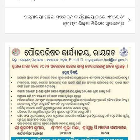
navigation
ପଦ୍ମାଳୟା ମହିଳା ସଙ୍ଗଠନ କାର୍ଯ୍ୟାଳୟ ଠାରେ ଏମ୍ରୋଡିଂ
କ୍ରାଫ୍ଟ ଶିକ୍ଷା ଶିବିରର ଶୁଭାରମ୍ଭ