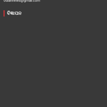
odiannews@gmail.com
ବିଜ୍ଞାପନ