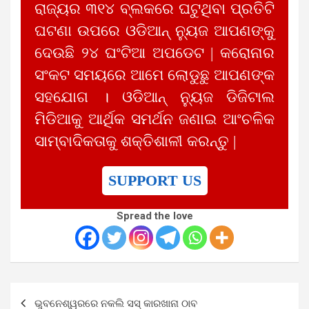
ରାଜ୍ୟର ୩୧୪ ବ୍ଲକରେ ଘଟୁଥିବା ପ୍ରତିଟି
ଘଟଣା ଉପରେ ଓଡିଆନ୍ ନ୍ୟୁଜ ଆପଣଙ୍କୁ
ଦେଉଛି ୨୪ ଘଂଟିଆ ଅପଡେଟ | କରୋନାର
ସଂକଟ ସମୟରେ ଆମେ ଲୋଡୁଛୁ ଆପଣଙ୍କ
ସହଯୋଗ । ଓଡିଆନ୍ ନ୍ୟୁଜ ଡିଜିଟାଲ
ମିଡିଆକୁ ଆର୍ଥିକ ସମର୍ଥନ ଜଣାଇ ଆଂଚଳିକ
ସାମ୍ବାଦିକତାକୁ ଶକ୍ତିଶାଳୀ କରନ୍ତୁ |
SUPPORT US
Spread the love
Post
ଭୁବନେଶ୍ୱରରେ ନକଲି ସସ୍ କାରଖାନା ଠାବ