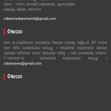
ପ୍ଲଟ – ୧୨୦୯, ଗଡସାହି ନୟାପଲ୍ଲୀ , ଭୁବନେଶ୍ଵର
ଖୋର୍ଦ୍ଧା, ଓଡିଶା , ୭୫୧୦୧୨
odianmedianetwork@gmail.com
ବିଜ୍ଞାପନ
ଆମ ଇ-ପୋର୍ଟାଲରେ ଆପଣଙ୍କ ବିଜ୍ଞାପନ ଦେବାକୁ ଚାହୁଁଛନ୍ତି କି? ତେବେ
ଆମ ସହିତ ଯୋଗାଯୋଗ କରନ୍ତୁ । ଆପଣଙ୍କ ଅନୁଷ୍ଠାନର ପ୍ରଚାର
ପ୍ରସାର କରିବାରେ ଆମେ ସହଯୋଗ କରିବୁ । ଆମ ମୋବାଇଲ୍ ନମ୍ବର-
୮୮୯୫୭୬୬୮୨୪ , ଇମେଲରେ ଯୋଗାଯୋଗ କରନ୍ତୁ ।
odiannews@gmail.com
ବିଜ୍ଞାପନ