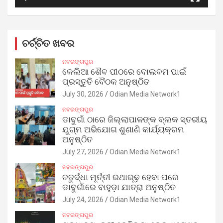
ଚର୍ଚ୍ଚିତ ଖବର
ନବରଙ୍ଗପୁର
କେଲିଆ ଶୈବ ପୀଠରେ ବୋଲବମ ପାଇଁ
ପ୍ରସ୍ତୁତି ବୈଠକ ଅନୁଷ୍ଠିତ
July 30, 2026
Odian Media Network1
ନବରଙ୍ଗପୁର
ଡାବୁଗାଁ ଠାରେ ଜିଲ୍ଲାପାଳଙ୍କ ବ୍ଲକ ସ୍ତରୀୟ
ଯୁଗ୍ମ ଅଭିଯୋଗ ଶୁଣାଣି କାର୍ଯ୍ୟକ୍ରମ
ଅନୁଷ୍ଠିତ
July 27, 2026
Odian Media Network1
ନବରଙ୍ଗପୁର
ଚତୁର୍ଦ୍ଧା ମୂର୍ତ୍ତୀ ରଥାରୂଢ଼ ହେବା ପରେ
ଡାବୁଗାଁରେ ବାହୁଡ଼ା ଯାତ୍ରା ଅନୁଷ୍ଠିତ
July 24, 2026
Odian Media Network1
ନବରଙ୍ଗପୁର