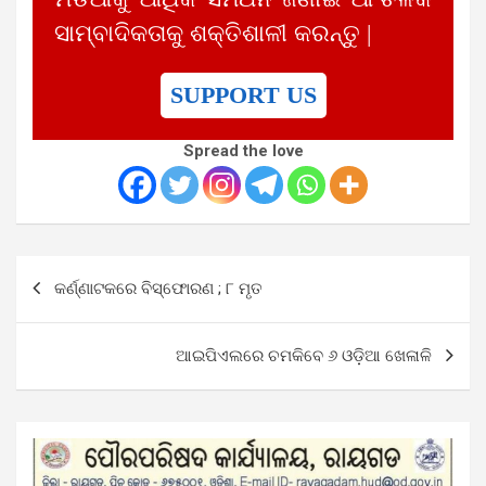
ସାମ୍ବାଦିକତାକୁ ଶକ୍ତିଶାଳୀ କରନ୍ତୁ |
SUPPORT US
Spread the love
Post
କର୍ଣ୍ଣାଟକରେ ବିସ୍ଫୋରଣ ; ୮ ମୃତ
navigation
ଆଇପିଏଲରେ ଚମକିବେ ୬ ଓଡ଼ିଆ ଖେଳାଳି