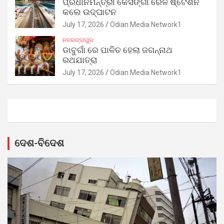
ପ୍ରଧାନମନ୍ତ୍ରୀ କେସିଙ୍ଗା ରେଳ ଷ୍ଟେଶନ
କଲେ ଉଦ୍‌ଘାଟନ
July 17, 2026
Odian Media Network1
ନବରଙ୍ଗପୁର
ଡାବୁଗାଁ ରେ ପାଳିତ ହେଲା ଜଗନ୍ନାଥ
ରଥଯାତ୍ରା
July 17, 2026
Odian Media Network1
ଦେଶ-ବିଦେଶ