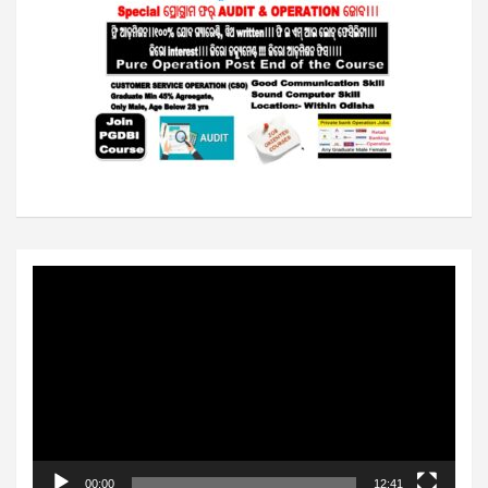
Video
Player
00:00
12:41