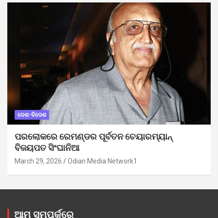
ଦେଶ-ବିଦେଶ
ପରଲୋକରେ ରେମଣ୍ଡର ପୂର୍ବତନ ଚେୟାରମ୍ୟାନ୍
ବିଜୟପତ ସିଂଘାନିଆ
March 29, 2026
Odian Media Network1
ଆମ ସମ୍ପର୍କରେ