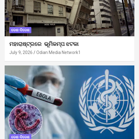
ଦେଶ-ବିଦେଶ
ମହାରାଷ୍ଟ୍ରରେ ଭୂମିକମ୍ପ ଝଟକା
July 9, 2026
Odian Media Network1
ଦେଶ-ବିଦେଶ