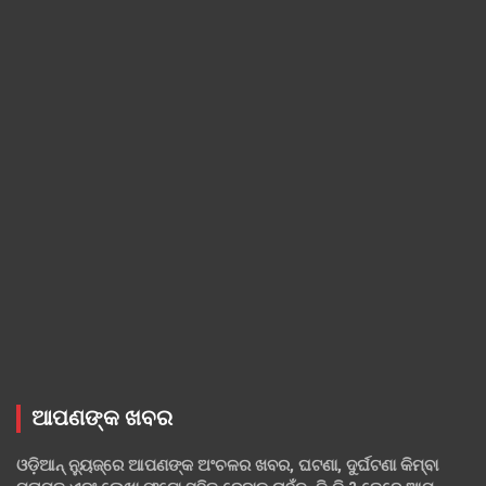
ଆପଣଙ୍କ ଖବର
ଓଡ଼ିଆନ୍ ନ୍ୟୁଜ୍‌ରେ ଆପଣଙ୍କ ଅଂଚଳର ଖବର, ଘଟଣା, ଦୁର୍ଘଟଣା କିମ୍ବା