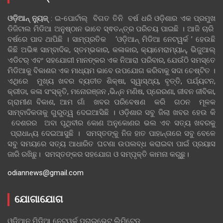
ଓଡ଼ିଆନ୍‍ ନ୍ୟୁଜ୍‍
: ଇ-ପୋର୍ଟାଲ୍ ବିଗତ ତିନି ବର୍ଷ ଧରି ଓଡ଼ିଶାର ଏକ ପ୍ରମୁଖ
ଡିଜିଟାଲ ମିଡିଆ ଅନୁଷ୍ଠାନ ଭାବେ ସ୍ଵତନ୍ତ୍ର ପରିଚୟ ପାଇଛି । ଆଜି ଚାରି
ବର୍ଷରେ ପାଦ ଥାପିଛି । ସାମ୍ପ୍ରତିକ ‘ଓଡ଼ିଆନ୍‍ ମିଡିଆ ନେଟୱର୍କ ’ ହେଉଛି
କିଛି ଅଭିଜ୍ଞ ସାମ୍ବାଦିକ, ସ୍ତମ୍ଭକାର, କଳାକାର, କ୍ୟାମେରାମ୍ୟାନ୍, ଭିଜୁଆଲ୍
ଏଡିଟର୍ ଏବଂ ସହଯୋଗୀ ମାନଙ୍କର ଏକ ନିଆରା ପରିବାର, ଯେଉଁଠି ସମସ୍ତେ
ମିଡିଆକୁ ବିକାଶର ଏକ ମାଧ୍ୟମ ଭାବେ ଉପଯୋଗ କରିବାକୁ ସଦା ଚେଷ୍ଟିତ ।
ଏଥିରେ ମୁଖ୍ୟ ଖବର ବ୍ୟତୀତ ଶିକ୍ଷା, ସ୍ୱାସ୍ଥ୍ୟ, ବୃତ୍ତି, ପର୍ଯ୍ୟଟନ,
କ୍ରୀଡା, କଳା ସଂସ୍କୃତି, ମନୋରଞ୍ଜନ ,ଭିନ୍ନ ମଣିଷ, ପ୍ରେରଣା, ଜୀବନ ଜୀବିକା,
ଗ୍ରାମୀଣ ବିକାଶ, ଆମ ଗାଁ ଖବର ପରିବେଷଣ କରି ଗଠନ ମୂଳକ
ସାମ୍ବାଦିକତାକୁ ଗୁରୁତ୍ୱ ଦେଇଆସିଛି । ଓଡ଼ିଶାର ସବୁ ଜିଲା ଖବର ହେଉ କି
ଦେଶରର ଅବା ପୃଥିବୀର କୋଣ ଅନୁକୋଣର ଭଲ ଏବ ସତ୍ୟ ଖବରକୁ
ପ୍ରାଧାନ୍ୟ ଦେଇଆସୁଛି । ସମସ୍ତଙ୍କୁ ନିଜ ହାତ ପାହାନ୍ତାରେ ସବୁ ବେଳେ
ସବୁ ସମୟରେ ସତ୍ୟ ଆଧାରିତ ଘଟଣା ଉପଲବ୍ଧ କରାଇବା ପାଇଁ ପ୍ରୟାସ
ଜାରି ରଖିଛୁ। ସମସ୍ତଙ୍କର ସହଯୋଗ ଓ ସମ୍ପୃକ୍ତି କାମନା କରୁଛୁ।
odiannews@gmail.com
ଯୋଗାଯୋଗ
ଓଡିଆନ ମିଡିଆ ନେଟୱର୍କ ପ୍ରାଇଭେଟ ଲିମିଟେଡ