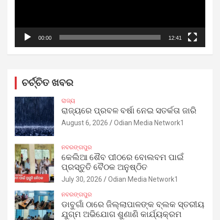
00:00
12:41
ଚର୍ଚ୍ଚିତ ଖବର
ରାଜ୍ୟ
ରାଜ୍ୟରେ ପ୍ରବଳ ବର୍ଷା ନେଇ ସତର୍କତା ଜାରି
August 6, 2026
Odian Media Network1
ନବରଙ୍ଗପୁର
କେଲିଆ ଶୈବ ପୀଠରେ ବୋଲବମ ପାଇଁ
ପ୍ରସ୍ତୁତି ବୈଠକ ଅନୁଷ୍ଠିତ
July 30, 2026
Odian Media Network1
ନବରଙ୍ଗପୁର
ଡାବୁଗାଁ ଠାରେ ଜିଲ୍ଲାପାଳଙ୍କ ବ୍ଲକ ସ୍ତରୀୟ
ଯୁଗ୍ମ ଅଭିଯୋଗ ଶୁଣାଣି କାର୍ଯ୍ୟକ୍ରମ