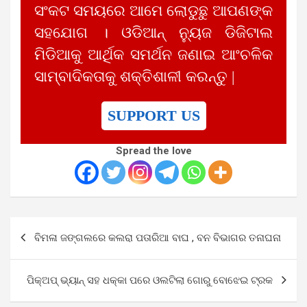
ସଂକଟ ସମୟରେ ଆମେ ଲୋଡୁଛୁ ଆପଣଙ୍କ
ସହଯୋଗ । ଓଡିଆନ୍ ନ୍ୟୁଜ ଡିଜିଟାଲ
ମିଡିଆକୁ ଆର୍ଥିକ ସମର୍ଥନ ଜଣାଇ ଆଂଚଳିକ
ସାମ୍ବାଦିକତାକୁ ଶକ୍ତିଶାଳୀ କରନ୍ତୁ |
SUPPORT US
Spread the love
Post
ବିମଳା ଜଙ୍ଗଲରେ କଲରା ପତାରିଆ ବାଘ , ବନ ବିଭାଗର ତନାଘନା
navigation
ପିକ୍‌ଅପ୍‌ ଭ୍ୟାନ୍‌ ସହ ଧକ୍କା ପରେ ଓଲଟିଲା ଗୋରୁ ବୋଝେଇ ଟ୍ରକ