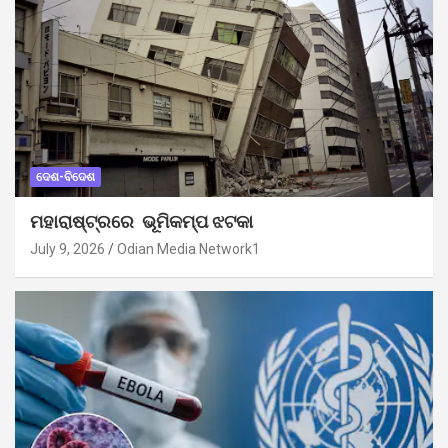
ଦେଶ-ବିଦେଶ
ମହାରାଷ୍ଟ୍ରରେ ଭୂମିକମ୍ପ ଝଟକା
July 9, 2026
Odian Media Network1