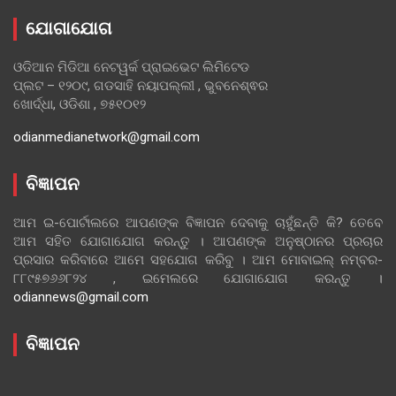
ଯୋଗାଯୋଗ
ଓଡିଆନ ମିଡିଆ ନେଟୱର୍କ ପ୍ରାଇଭେଟ ଲିମିଟେଡ
ପ୍ଲଟ – ୧୨୦୯, ଗଡସାହି ନୟାପଲ୍ଲୀ , ଭୁବନେଶ୍ଵର
ଖୋର୍ଦ୍ଧା, ଓଡିଶା , ୭୫୧୦୧୨
odianmedianetwork@gmail.com
ବିଜ୍ଞାପନ
ଆମ ଇ-ପୋର୍ଟାଲରେ ଆପଣଙ୍କ ବିଜ୍ଞାପନ ଦେବାକୁ ଚାହୁଁଛନ୍ତି କି? ତେବେ
ଆମ ସହିତ ଯୋଗାଯୋଗ କରନ୍ତୁ । ଆପଣଙ୍କ ଅନୁଷ୍ଠାନର ପ୍ରଚାର
ପ୍ରସାର କରିବାରେ ଆମେ ସହଯୋଗ କରିବୁ । ଆମ ମୋବାଇଲ୍ ନମ୍ବର-
୮୮୯୫୭୬୬୮୨୪ , ଇମେଲରେ ଯୋଗାଯୋଗ କରନ୍ତୁ ।
odiannews@gmail.com
ବିଜ୍ଞାପନ