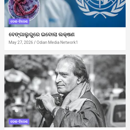
ଦେଶ-ବିଦେଶ
ବେଙ୍ଗାଲୁରୁରେ ଇବୋଲା ଲକ୍ଷଣ
May 27, 2026
Odian Media Network1
ଦେଶ-ବିଦେଶ