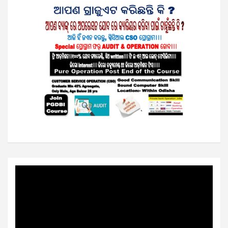
Video
Player