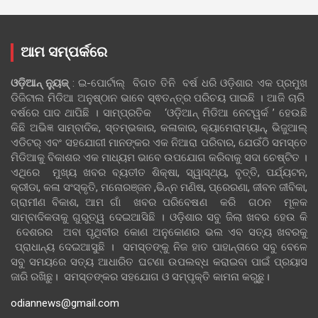
ଆମ ସମ୍ପର୍କରେ
ଓଡ଼ିଆନ୍‍ ନ୍ୟୁଜ୍‍
: ଇ-ପୋର୍ଟାଲ୍ ବିଗତ ତିନି ବର୍ଷ ଧରି ଓଡ଼ିଶାର ଏକ ପ୍ରମୁଖ
ଡିଜିଟାଲ ମିଡିଆ ଅନୁଷ୍ଠାନ ଭାବେ ସ୍ଵତନ୍ତ୍ର ପରିଚୟ ପାଇଛି । ଆଜି ଚାରି
ବର୍ଷରେ ପାଦ ଥାପିଛି । ସାମ୍ପ୍ରତିକ ‘ଓଡ଼ିଆନ୍‍ ମିଡିଆ ନେଟୱର୍କ ’ ହେଉଛି
କିଛି ଅଭିଜ୍ଞ ସାମ୍ବାଦିକ, ସ୍ତମ୍ଭକାର, କଳାକାର, କ୍ୟାମେରାମ୍ୟାନ୍, ଭିଜୁଆଲ୍
ଏଡିଟର୍ ଏବଂ ସହଯୋଗୀ ମାନଙ୍କର ଏକ ନିଆରା ପରିବାର, ଯେଉଁଠି ସମସ୍ତେ
ମିଡିଆକୁ ବିକାଶର ଏକ ମାଧ୍ୟମ ଭାବେ ଉପଯୋଗ କରିବାକୁ ସଦା ଚେଷ୍ଟିତ ।
ଏଥିରେ ମୁଖ୍ୟ ଖବର ବ୍ୟତୀତ ଶିକ୍ଷା, ସ୍ୱାସ୍ଥ୍ୟ, ବୃତ୍ତି, ପର୍ଯ୍ୟଟନ,
କ୍ରୀଡା, କଳା ସଂସ୍କୃତି, ମନୋରଞ୍ଜନ ,ଭିନ୍ନ ମଣିଷ, ପ୍ରେରଣା, ଜୀବନ ଜୀବିକା,
ଗ୍ରାମୀଣ ବିକାଶ, ଆମ ଗାଁ ଖବର ପରିବେଷଣ କରି ଗଠନ ମୂଳକ
ସାମ୍ବାଦିକତାକୁ ଗୁରୁତ୍ୱ ଦେଇଆସିଛି । ଓଡ଼ିଶାର ସବୁ ଜିଲା ଖବର ହେଉ କି
ଦେଶରର ଅବା ପୃଥିବୀର କୋଣ ଅନୁକୋଣର ଭଲ ଏବ ସତ୍ୟ ଖବରକୁ
ପ୍ରାଧାନ୍ୟ ଦେଇଆସୁଛି । ସମସ୍ତଙ୍କୁ ନିଜ ହାତ ପାହାନ୍ତାରେ ସବୁ ବେଳେ
ସବୁ ସମୟରେ ସତ୍ୟ ଆଧାରିତ ଘଟଣା ଉପଲବ୍ଧ କରାଇବା ପାଇଁ ପ୍ରୟାସ
ଜାରି ରଖିଛୁ। ସମସ୍ତଙ୍କର ସହଯୋଗ ଓ ସମ୍ପୃକ୍ତି କାମନା କରୁଛୁ।
odiannews@gmail.com