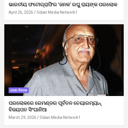
ଭାରତୀୟ ଫଟୋଗ୍ରାଫିର ‘ଜନକ’ ରଘୁ ରାୟଙ୍କ ପରଲୋକ
April 26, 2026
Odian Media Network1
ଦେଶ-ବିଦେଶ
ପରଲୋକରେ ରେମଣ୍ଡର ପୂର୍ବତନ ଚେୟାରମ୍ୟାନ୍
ବିଜୟପତ ସିଂଘାନିଆ
March 29, 2026
Odian Media Network1