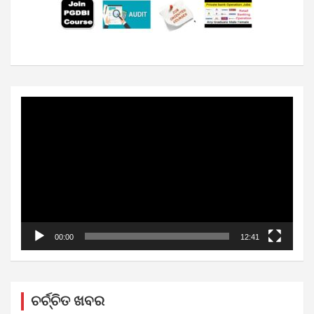
Video
Player
00:00
12:41
ଚର୍ଚ୍ଚିତ ଖବର