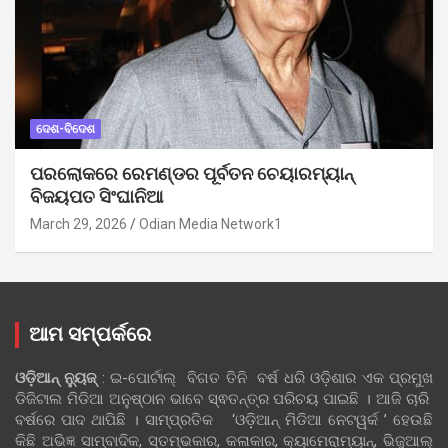
ଦେଶ-ବିଦେଶ
ପରଲୋକରେ ରେମଣ୍ଡର ପୂର୍ବତନ ଚେୟାରମ୍ୟାନ୍
ବିଜୟପତ ସିଂଘାନିଆ
March 29, 2026
Odian Media Network1
ଆମ ସମ୍ପର୍କରେ
ଓଡ଼ିଆନ୍‍ ନ୍ୟୁଜ୍‍
: ଇ-ପୋର୍ଟାଲ୍ ବିଗତ ତିନି ବର୍ଷ ଧରି ଓଡ଼ିଶାର ଏକ ପ୍ରମୁଖ
ଡିଜିଟାଲ ମିଡିଆ ଅନୁଷ୍ଠାନ ଭାବେ ସ୍ଵତନ୍ତ୍ର ପରିଚୟ ପାଇଛି । ଆଜି ଚାରି
ବର୍ଷରେ ପାଦ ଥାପିଛି । ସାମ୍ପ୍ରତିକ ‘ଓଡ଼ିଆନ୍‍ ମିଡିଆ ନେଟୱର୍କ ’ ହେଉଛି
କିଛି ଅଭିଜ୍ଞ ସାମ୍ବାଦିକ, ସ୍ତମ୍ଭକାର, କଳାକାର, କ୍ୟାମେରାମ୍ୟାନ୍, ଭିଜୁଆଲ୍