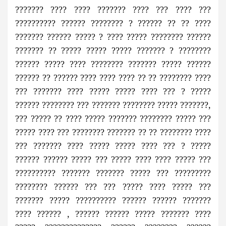
??????? ???? ???? ??????? ???? ??? ???? ???
?????????? ?????? ???????? ? ?????? ?? ?? ????
??????? ?????? ????? ? ???? ????? ???????? ??????
??????? ?? ????? ????? ????? ??????? ? ????????
?????? ????? ???? ???????? ??????? ????? ??????
?????? ?? ?????? ???? ???? ???? ?? ?? ???????? ????
??? ??????? ???? ????? ????? ???? ??? ? ?????
?????? ???????? ??? ??????? ???????? ????? ???????,
??? ????? ?? ???? ????? ??????? ???????? ????? ???
????? ???? ??? ???????? ??????? ?? ?? ???????? ????
??? ??????? ???? ????? ????? ???? ??? ? ?????
?????? ?????? ????? ??? ????? ???? ???? ????? ???
?????????? ??????? ??????? ????? ??? ?????????
???????? ?????? ??? ??? ????? ???? ????? ???
??????? ????? ?????????? ?????? ?????? ???????
???? ?????? , ?????? ?????? ????? ??????? ????