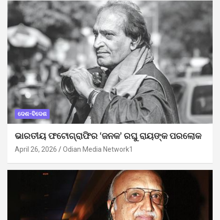
ଦେଶ-ବିଦେଶ
ଭାରତୀୟ ଫଟୋଗ୍ରାଫିର ‘ଜନକ’ ରଘୁ ରାୟଙ୍କ ପରଲୋକ
April 26, 2026
Odian Media Network1