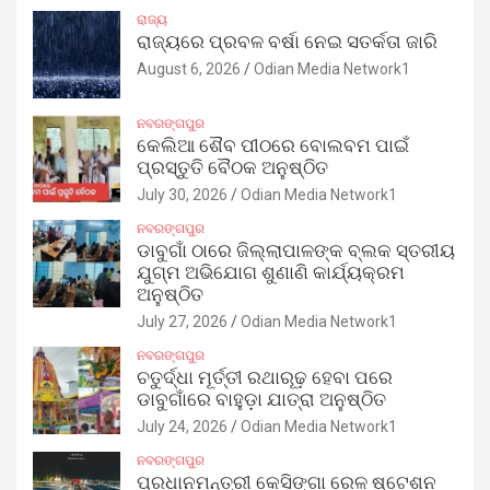
ରାଜ୍ୟ
ରାଜ୍ୟରେ ପ୍ରବଳ ବର୍ଷା ନେଇ ସତର୍କତା ଜାରି
August 6, 2026
Odian Media Network1
ନବରଙ୍ଗପୁର
କେଲିଆ ଶୈବ ପୀଠରେ ବୋଲବମ ପାଇଁ
ପ୍ରସ୍ତୁତି ବୈଠକ ଅନୁଷ୍ଠିତ
July 30, 2026
Odian Media Network1
ନବରଙ୍ଗପୁର
ଡାବୁଗାଁ ଠାରେ ଜିଲ୍ଲାପାଳଙ୍କ ବ୍ଲକ ସ୍ତରୀୟ
ଯୁଗ୍ମ ଅଭିଯୋଗ ଶୁଣାଣି କାର୍ଯ୍ୟକ୍ରମ
ଅନୁଷ୍ଠିତ
July 27, 2026
Odian Media Network1
ନବରଙ୍ଗପୁର
ଚତୁର୍ଦ୍ଧା ମୂର୍ତ୍ତୀ ରଥାରୂଢ଼ ହେବା ପରେ
ଡାବୁଗାଁରେ ବାହୁଡ଼ା ଯାତ୍ରା ଅନୁଷ୍ଠିତ
July 24, 2026
Odian Media Network1
ନବରଙ୍ଗପୁର
ପ୍ରଧାନମନ୍ତ୍ରୀ କେସିଙ୍ଗା ରେଳ ଷ୍ଟେଶନ