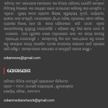
ଏଡିଟର୍ ଏବଂ ସହଯୋଗୀ ମାନଙ୍କର ଏକ ନିଆରା ପରିବାର, ଯେଉଁଠି ସମସ୍ତେ
ମିଡିଆକୁ ବିକାଶର ଏକ ମାଧ୍ୟମ ଭାବେ ଉପଯୋଗ କରିବାକୁ ସଦା ଚେଷ୍ଟିତ ।
ଏଥିରେ ମୁଖ୍ୟ ଖବର ବ୍ୟତୀତ ଶିକ୍ଷା, ସ୍ୱାସ୍ଥ୍ୟ, ବୃତ୍ତି, ପର୍ଯ୍ୟଟନ,
କ୍ରୀଡା, କଳା ସଂସ୍କୃତି, ମନୋରଞ୍ଜନ ,ଭିନ୍ନ ମଣିଷ, ପ୍ରେରଣା, ଜୀବନ ଜୀବିକା,
ଗ୍ରାମୀଣ ବିକାଶ, ଆମ ଗାଁ ଖବର ପରିବେଷଣ କରି ଗଠନ ମୂଳକ
ସାମ୍ବାଦିକତାକୁ ଗୁରୁତ୍ୱ ଦେଇଆସିଛି । ଓଡ଼ିଶାର ସବୁ ଜିଲା ଖବର ହେଉ କି
ଦେଶରର ଅବା ପୃଥିବୀର କୋଣ ଅନୁକୋଣର ଭଲ ଏବ ସତ୍ୟ ଖବରକୁ
ପ୍ରାଧାନ୍ୟ ଦେଇଆସୁଛି । ସମସ୍ତଙ୍କୁ ନିଜ ହାତ ପାହାନ୍ତାରେ ସବୁ ବେଳେ
ସବୁ ସମୟରେ ସତ୍ୟ ଆଧାରିତ ଘଟଣା ଉପଲବ୍ଧ କରାଇବା ପାଇଁ ପ୍ରୟାସ
ଜାରି ରଖିଛୁ। ସମସ୍ତଙ୍କର ସହଯୋଗ ଓ ସମ୍ପୃକ୍ତି କାମନା କରୁଛୁ।
odiannews@gmail.com
ଯୋଗାଯୋଗ
ଓଡିଆନ ମିଡିଆ ନେଟୱର୍କ ପ୍ରାଇଭେଟ ଲିମିଟେଡ
ପ୍ଲଟ – ୧୨୦୯, ଗଡସାହି ନୟାପଲ୍ଲୀ , ଭୁବନେଶ୍ଵର
ଖୋର୍ଦ୍ଧା, ଓଡିଶା , ୭୫୧୦୧୨
odianmedianetwork@gmail.com