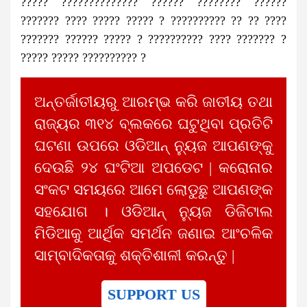
????? ?????????????? ?????? ???????? ??????
??????? ???? ????? ????? ? ?????????? ?? ?? ????
??????? ?????? ????? ? ?????????? ???? ??????? ?
????? ????? ?????????? ?
ଅନ୍ତର୍ଜାତୀୟରୁ ଆରମ୍ଭ କରି ଜାତୀୟ ତଥା
ରାଜ୍ୟର ୩୧୪ ବ୍ଲକରେ ଘଟୁଥିବା ପ୍ରତିଟି
ଘଟଣା ଉପରେ ଓଡିଆନ୍ ନ୍ୟୁଜ ଆପଣଙ୍କୁ
ଦେଉଛି ୨୪ ଘଂଟିଆ ଅପଡେଟ | କରୋନାର
ସଂକଟ ସମୟରେ ଆମେ ଲୋଡୁଛୁ ଆପଣଙ୍କ
ସହଯୋଗ । ଓଡିଆନ୍ ନ୍ୟୁଜ ଡିଜିଟାଲ
ମିଡିଆକୁ ଆର୍ଥିକ ସମର୍ଥନ ଜଣାଇ ଆଂଚଳିକ
ସାମ୍ବାଦିକତାକୁ ଶକ୍ତିଶାଳୀ କରନ୍ତୁ |
SUPPORT US