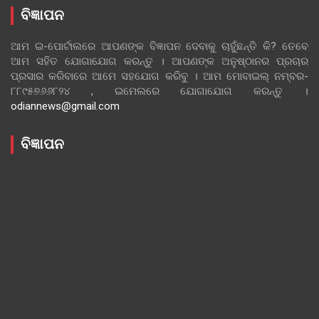
ବିଜ୍ଞାପନ
ଆମ ଇ-ପୋର୍ଟାଲରେ ଆପଣଙ୍କ ବିଜ୍ଞାପନ ଦେବାକୁ ଚାହୁଁଛନ୍ତି କି? ତେବେ
ଆମ ସହିତ ଯୋଗାଯୋଗ କରନ୍ତୁ । ଆପଣଙ୍କ ଅନୁଷ୍ଠାନର ପ୍ରଚାର
ପ୍ରସାର କରିବାରେ ଆମେ ସହଯୋଗ କରିବୁ । ଆମ ମୋବାଇଲ୍ ନମ୍ବର-
୮୮୯୫୭୬୬୮୨୪ , ଇମେଲରେ ଯୋଗାଯୋଗ କରନ୍ତୁ ।
odiannews@gmail.com
ବିଜ୍ଞାପନ