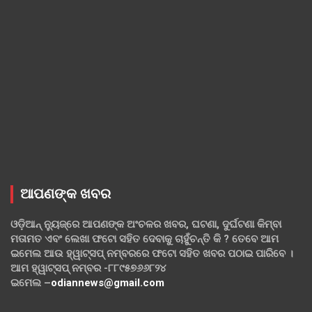
ଆପଣଙ୍କ ଖବର
ଓଡ଼ିଆନ୍ ନ୍ୟୁଜ୍‌ରେ ଆପଣଙ୍କ ଅଂଚଳର ଖବର, ଘଟଣା, ଦୁର୍ଘଟଣା କିମ୍ବା
ମତାମତ ଏବଂ ଲେଖା ଫଟୋ ସହିତ ଦେବାକୁ ଚାହୁଁଚନ୍ତି କି ? ତେବେ ଆମ
ଇମେଲ ଆଉ ହ୍ୱାଟ୍‌ସପ୍ ନମ୍ବରରେ ଫଟୋ ସହିତ ଖବର ପଠାଇ ପାରିବେ ।
ଆମ ହ୍ୱାଟ୍‌ସପ୍ ନମ୍ବର -୮୮୯୫୭୬୬୮୨୪
ଇମେଲ –
odiannews@gmail.com