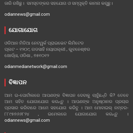
ଜାରି ରଖିଛୁ। ସମସ୍ତଙ୍କର ସହଯୋଗ ଓ ସମ୍ପୃକ୍ତି କାମନା କରୁଛୁ।
odiannews@gmail.com
ଯୋଗାଯୋଗ
ଓଡିଆନ ମିଡିଆ ନେଟୱର୍କ ପ୍ରାଇଭେଟ ଲିମିଟେଡ
ପ୍ଲଟ – ୧୨୦୯, ଗଡସାହି ନୟାପଲ୍ଲୀ , ଭୁବନେଶ୍ଵର
ଖୋର୍ଦ୍ଧା, ଓଡିଶା , ୭୫୧୦୧୨
odianmedianetwork@gmail.com
ବିଜ୍ଞାପନ
ଆମ ଇ-ପୋର୍ଟାଲରେ ଆପଣଙ୍କ ବିଜ୍ଞାପନ ଦେବାକୁ ଚାହୁଁଛନ୍ତି କି? ତେବେ
ଆମ ସହିତ ଯୋଗାଯୋଗ କରନ୍ତୁ । ଆପଣଙ୍କ ଅନୁଷ୍ଠାନର ପ୍ରଚାର
ପ୍ରସାର କରିବାରେ ଆମେ ସହଯୋଗ କରିବୁ । ଆମ ମୋବାଇଲ୍ ନମ୍ବର-
୮୮୯୫୭୬୬୮୨୪ , ଇମେଲରେ ଯୋଗାଯୋଗ କରନ୍ତୁ ।
odiannews@gmail.com