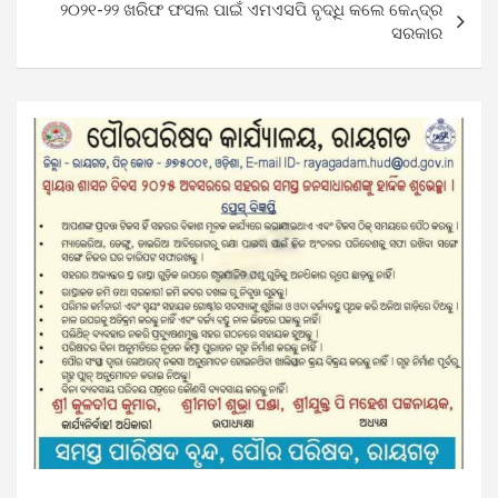
୨୦୨୧-୨୨ ଖରିଫ ଫସଲ ପାଇଁ ଏମଏସପି ବୃଦ୍ଧି କଲେ କେନ୍ଦ୍ର
ସରକାର