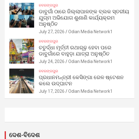
ନବରଙ୍ଗପୁର
ଡାବୁଗାଁ ଠାରେ ଜିଲ୍ଲାପାଳଙ୍କ ବ୍ଲକ ସ୍ତରୀୟ
ଯୁଗ୍ମ ଅଭିଯୋଗ ଶୁଣାଣି କାର୍ଯ୍ୟକ୍ରମ
ଅନୁଷ୍ଠିତ
July 27, 2026
Odian Media Network1
ନବରଙ୍ଗପୁର
ଚତୁର୍ଦ୍ଧା ମୂର୍ତ୍ତୀ ରଥାରୂଢ଼ ହେବା ପରେ
ଡାବୁଗାଁରେ ବାହୁଡ଼ା ଯାତ୍ରା ଅନୁଷ୍ଠିତ
July 24, 2026
Odian Media Network1
ନବରଙ୍ଗପୁର
ପ୍ରଧାନମନ୍ତ୍ରୀ କେସିଙ୍ଗା ରେଳ ଷ୍ଟେଶନ
କଲେ ଉଦ୍‌ଘାଟନ
July 17, 2026
Odian Media Network1
ଦେଶ-ବିଦେଶ