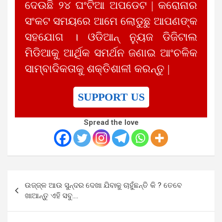
ଦେଉଛି ୨୪ ଘଂଟିଆ ଅପଡେଟ | କରୋନାର
ସଂକଟ ସମୟରେ ଆମେ ଲୋଡୁଛୁ ଆପଣଙ୍କ
ସହଯୋଗ । ଓଡିଆନ୍ ନ୍ୟୁଜ ଡିଜିଟାଲ
ମିଡିଆକୁ ଆର୍ଥିକ ସମର୍ଥନ ଜଣାଇ ଆଂଚଳିକ
ସାମ୍ବାଦିକତାକୁ ଶକ୍ତିଶାଳୀ କରନ୍ତୁ |
SUPPORT US
Spread the love
Post
ଉଜ୍ଜ୍‍ଳ ଆଉ ସୁନ୍ଦର ଦେଖା ଯିବାକୁ ଚାହୁଁଛନ୍ତି କି ? ତେବେ
navigation
ଖାଆନ୍ତୁ ଏହି ସବୁ….