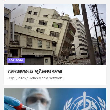
ଦେଶ-ବିଦେଶ
ମହାରାଷ୍ଟ୍ରରେ ଭୂମିକମ୍ପ ଝଟକା
July 9, 2026
Odian Media Network1