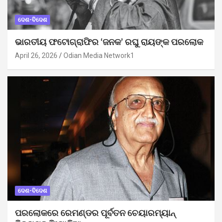
ଦେଶ-ବିଦେଶ
ଭାରତୀୟ ଫଟୋଗ୍ରାଫିର ‘ଜନକ’ ରଘୁ ରାୟଙ୍କ ପରଲୋକ
April 26, 2026
Odian Media Network1
ଦେଶ-ବିଦେଶ
ପରଲୋକରେ ରେମଣ୍ଡର ପୂର୍ବତନ ଚେୟାରମ୍ୟାନ୍