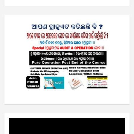
Video
Player