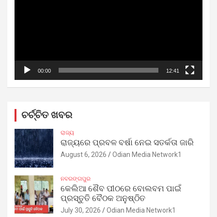
00:00
12:41
ଚର୍ଚ୍ଚିତ ଖବର
ରାଜ୍ୟ
ରାଜ୍ୟରେ ପ୍ରବଳ ବର୍ଷା ନେଇ ସତର୍କତା ଜାରି
August 6, 2026
Odian Media Network1
ନବରଙ୍ଗପୁର
କେଲିଆ ଶୈବ ପୀଠରେ ବୋଲବମ ପାଇଁ
ପ୍ରସ୍ତୁତି ବୈଠକ ଅନୁଷ୍ଠିତ
July 30, 2026
Odian Media Network1