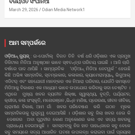
ବିଜୟପତ ସିଂଘାନିଆ
March 29, 2026
Odian Media Network1
ଆମ ସମ୍ପର୍କରେ
ଓଡ଼ିଆନ୍‍ ନ୍ୟୁଜ୍‍
: ଇ-ପୋର୍ଟାଲ୍ ବିଗତ ତିନି ବର୍ଷ ଧରି ଓଡ଼ିଶାର ଏକ ପ୍ରମୁଖ
ଡିଜିଟାଲ ମିଡିଆ ଅନୁଷ୍ଠାନ ଭାବେ ସ୍ଵତନ୍ତ୍ର ପରିଚୟ ପାଇଛି । ଆଜି ଚାରି
ବର୍ଷରେ ପାଦ ଥାପିଛି । ସାମ୍ପ୍ରତିକ ‘ଓଡ଼ିଆନ୍‍ ମିଡିଆ ନେଟୱର୍କ ’ ହେଉଛି
କିଛି ଅଭିଜ୍ଞ ସାମ୍ବାଦିକ, ସ୍ତମ୍ଭକାର, କଳାକାର, କ୍ୟାମେରାମ୍ୟାନ୍, ଭିଜୁଆଲ୍
ଏଡିଟର୍ ଏବଂ ସହଯୋଗୀ ମାନଙ୍କର ଏକ ନିଆରା ପରିବାର, ଯେଉଁଠି ସମସ୍ତେ
ମିଡିଆକୁ ବିକାଶର ଏକ ମାଧ୍ୟମ ଭାବେ ଉପଯୋଗ କରିବାକୁ ସଦା ଚେଷ୍ଟିତ ।
ଏଥିରେ ମୁଖ୍ୟ ଖବର ବ୍ୟତୀତ ଶିକ୍ଷା, ସ୍ୱାସ୍ଥ୍ୟ, ବୃତ୍ତି, ପର୍ଯ୍ୟଟନ,
କ୍ରୀଡା, କଳା ସଂସ୍କୃତି, ମନୋରଞ୍ଜନ ,ଭିନ୍ନ ମଣିଷ, ପ୍ରେରଣା, ଜୀବନ ଜୀବିକା,
ଗ୍ରାମୀଣ ବିକାଶ, ଆମ ଗାଁ ଖବର ପରିବେଷଣ କରି ଗଠନ ମୂଳକ
ସାମ୍ବାଦିକତାକୁ ଗୁରୁତ୍ୱ ଦେଇଆସିଛି । ଓଡ଼ିଶାର ସବୁ ଜିଲା ଖବର ହେଉ କି
ଦେଶରର ଅବା ପୃଥିବୀର କୋଣ ଅନୁକୋଣର ଭଲ ଏବ ସତ୍ୟ ଖବରକୁ
ପ୍ରାଧାନ୍ୟ ଦେଇଆସୁଛି । ସମସ୍ତଙ୍କୁ ନିଜ ହାତ ପାହାନ୍ତାରେ ସବୁ ବେଳେ
ସବୁ ସମୟରେ ସତ୍ୟ ଆଧାରିତ ଘଟଣା ଉପଲବ୍ଧ କରାଇବା ପାଇଁ ପ୍ରୟାସ