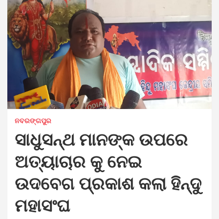
ନବରଙ୍ଗପୁର
ସାଧୁସନ୍ଥ ମାନଙ୍କ ଉପରେ
ଅତ୍ୟାଚାର କୁ ନେଇ
ଉଦବେଗ ପ୍ରକାଶ କଲା ହିନ୍ଦୁ
ମହାସଂଘ