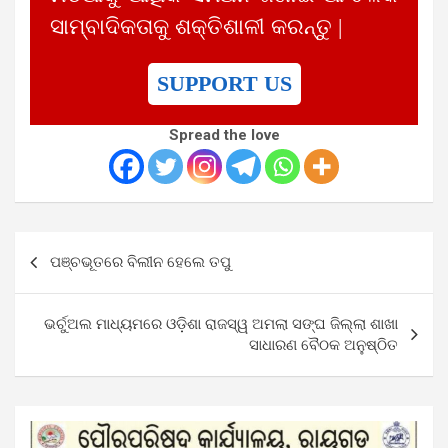
ସାମ୍ବାଦିକତାକୁ ଶକ୍ତିଶାଳୀ କରନ୍ତୁ |
SUPPORT US
Spread the love
Post
ପଞ୍ଚଭୂତରେ ବିଲୀନ ହେଲେ ତପୁ
navigation
ଭର୍ଚୁଅଲ ମାଧ୍ୟମରେ ଓଡ଼ିଶା ରାଜସ୍ୱ ଅମଲା ସଙ୍ଘ ଜିଲ୍ଲା ଶାଖା
ସାଧାରଣ ବୈଠକ ଅନୁଷ୍ଠିତ