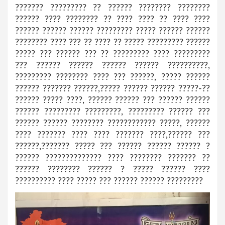
??????? ????????? ?? ?????? ???????? ????????
?????? ???? ???????? ?? ???? ???? ?? ???? ????
?????? ?????? ?????? ????????? ????? ?????? ??????
???????? ???? ??? ?? ???? ?? ????? ????????? ??????
????? ??? ?????? ??? ?? ????????? ???? ?????????
??? ?????? ?????? ?????? ?????? ??????????,
????????? ???????? ???? ??? ??????, ????? ??????
?????? ??????? ??????,????? ?????? ?????? ?????-??
?????? ????? ????, ?????? ?????? ??? ?????? ??????
?????? ????????? ?????????, ????????? ?????? ???
?????? ?????? ???????? ???????????? ?????, ??????
???? ??????? ???? ???? ??????? ????,?????? ???
??????,??????? ????? ??? ?????? ?????? ?????? ?
?????? ?????????????? ???? ???????? ??????? ??
?????? ???????? ?????? ? ????? ?????? ????
?????????? ???? ????? ??? ?????? ?????? ?????????