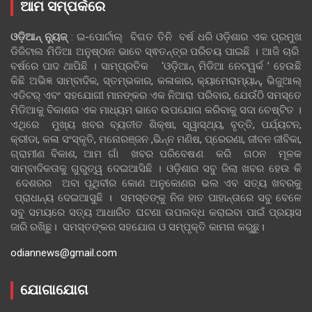
ଆମ ସମ୍ପର୍କରେ
ଓଡ଼ିଆନ୍‍ ନ୍ୟୁଜ୍‍
: ଇ-ପୋର୍ଟାଲ୍ ବିଗତ ତିନି ବର୍ଷ ଧରି ଓଡ଼ିଶାର ଏକ ପ୍ରମୁଖ
ଡିଜିଟାଲ ମିଡିଆ ଅନୁଷ୍ଠାନ ଭାବେ ସ୍ଵତନ୍ତ୍ର ପରିଚୟ ପାଇଛି । ଆଜି ଚାରି
ବର୍ଷରେ ପାଦ ଥାପିଛି । ସାମ୍ପ୍ରତିକ ‘ଓଡ଼ିଆନ୍‍ ମିଡିଆ ନେଟୱର୍କ ’ ହେଉଛି
କିଛି ଅଭିଜ୍ଞ ସାମ୍ବାଦିକ, ସ୍ତମ୍ଭକାର, କଳାକାର, କ୍ୟାମେରାମ୍ୟାନ୍, ଭିଜୁଆଲ୍
ଏଡିଟର୍ ଏବଂ ସହଯୋଗୀ ମାନଙ୍କର ଏକ ନିଆରା ପରିବାର, ଯେଉଁଠି ସମସ୍ତେ
ମିଡିଆକୁ ବିକାଶର ଏକ ମାଧ୍ୟମ ଭାବେ ଉପଯୋଗ କରିବାକୁ ସଦା ଚେଷ୍ଟିତ ।
ଏଥିରେ ମୁଖ୍ୟ ଖବର ବ୍ୟତୀତ ଶିକ୍ଷା, ସ୍ୱାସ୍ଥ୍ୟ, ବୃତ୍ତି, ପର୍ଯ୍ୟଟନ,
କ୍ରୀଡା, କଳା ସଂସ୍କୃତି, ମନୋରଞ୍ଜନ ,ଭିନ୍ନ ମଣିଷ, ପ୍ରେରଣା, ଜୀବନ ଜୀବିକା,
ଗ୍ରାମୀଣ ବିକାଶ, ଆମ ଗାଁ ଖବର ପରିବେଷଣ କରି ଗଠନ ମୂଳକ
ସାମ୍ବାଦିକତାକୁ ଗୁରୁତ୍ୱ ଦେଇଆସିଛି । ଓଡ଼ିଶାର ସବୁ ଜିଲା ଖବର ହେଉ କି
ଦେଶରର ଅବା ପୃଥିବୀର କୋଣ ଅନୁକୋଣର ଭଲ ଏବ ସତ୍ୟ ଖବରକୁ
ପ୍ରାଧାନ୍ୟ ଦେଇଆସୁଛି । ସମସ୍ତଙ୍କୁ ନିଜ ହାତ ପାହାନ୍ତାରେ ସବୁ ବେଳେ
ସବୁ ସମୟରେ ସତ୍ୟ ଆଧାରିତ ଘଟଣା ଉପଲବ୍ଧ କରାଇବା ପାଇଁ ପ୍ରୟାସ
ଜାରି ରଖିଛୁ। ସମସ୍ତଙ୍କର ସହଯୋଗ ଓ ସମ୍ପୃକ୍ତି କାମନା କରୁଛୁ।
odiannews@gmail.com
ଯୋଗାଯୋଗ