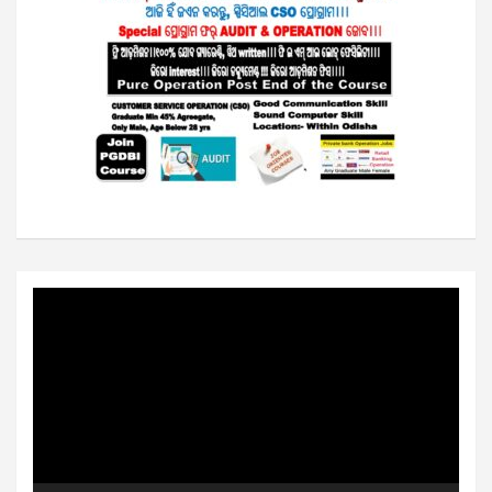
Video
Player