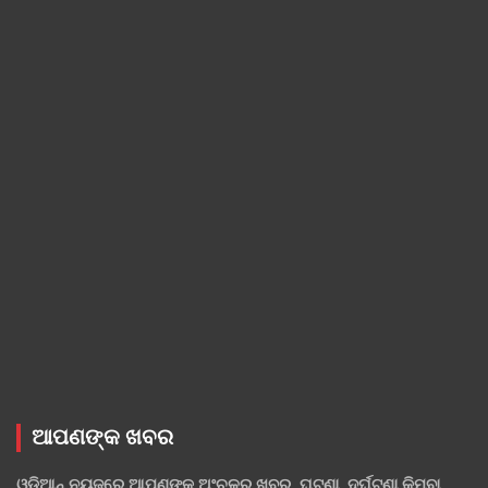
ଆପଣଙ୍କ ଖବର
ଓଡ଼ିଆନ୍ ନ୍ୟୁଜ୍‌ରେ ଆପଣଙ୍କ ଅଂଚଳର ଖବର, ଘଟଣା, ଦୁର୍ଘଟଣା କିମ୍ବା