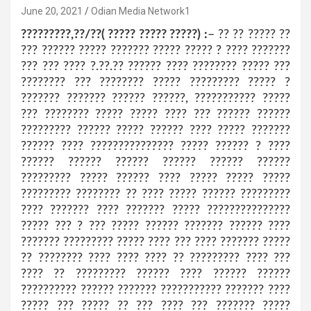
June 20, 2021
Odian Media Network1
?????????,??/??( ????? ????? ?????) :
– ?? ?? ????? ??
??? ?????? ????? ??????? ????? ????? ? ???? ???????
??? ??? ???? ?.??.?? ?????? ???? ???????? ????? ???
???????? ??? ???????? ????? ????????? ????? ?
??????? ??????? ?????? ??????, ??????????? ?????
??? ???????? ????? ????? ???? ??? ?????? ??????
????????? ?????? ????? ?????? ???? ????? ???????
?????? ???? ??????????????? ????? ?????? ? ????
?????? ?????? ?????? ?????? ?????? ??????
????????? ????? ?????? ???? ????? ????? ?????
????????? ???????? ?? ???? ????? ?????? ?????????
???? ??????? ???? ??????? ????? ???????????????
????? ??? ? ??? ????? ?????? ??????? ?????? ????
??????? ????????? ????? ???? ??? ???? ??????? ?????
?? ???????? ???? ???? ???? ?? ????????? ???? ???
???? ?? ????????? ?????? ???? ?????? ??????
?????????? ?????? ??????? ??????????? ??????? ????
????? ??? ????? ?? ??? ???? ??? ??????? ?????