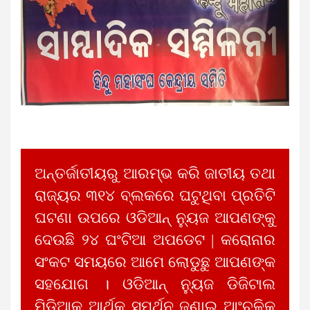
ଅନ୍ତର୍ଜାତୀୟରୁ ଆରମ୍ଭ କରି ଜାତୀୟ ତଥା
ରାଜ୍ୟର ୩୧୪ ବ୍ଲକରେ ଘଟୁଥିବା ପ୍ରତିଟି
ଘଟଣା ଉପରେ ଓଡିଆନ୍ ନ୍ୟୁଜ ଆପଣଙ୍କୁ
ଦେଉଛି ୨୪ ଘଂଟିଆ ଅପଡେଟ | କରୋନାର
ସଂକଟ ସମୟରେ ଆମେ ଲୋଡୁଛୁ ଆପଣଙ୍କ
ସହଯୋଗ । ଓଡିଆନ୍ ନ୍ୟୁଜ ଡିଜିଟାଲ
ମିଡିଆକୁ ଆର୍ଥିକ ସମର୍ଥନ ଜଣାଇ ଆଂଚଳିକ