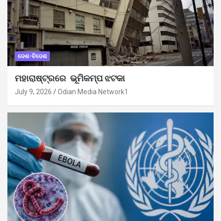
ଦେଶ-ବିଦେଶ
ମହାରାଷ୍ଟ୍ରରେ ଭୂମିକମ୍ପ ଝଟକା
July 9, 2026
Odian Media Network1