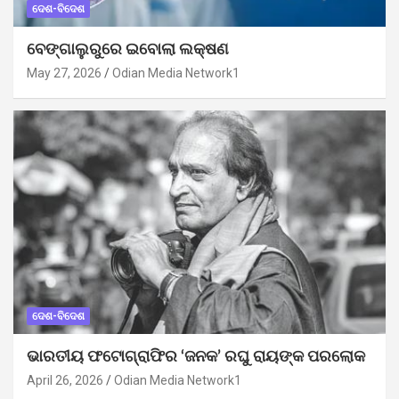
ଦେଶ-ବିଦେଶ
ବେଙ୍ଗାଲୁରୁରେ ଇବୋଲା ଲକ୍ଷଣ
May 27, 2026
Odian Media Network1
ଦେଶ-ବିଦେଶ
ଭାରତୀୟ ଫଟୋଗ୍ରାଫିର ‘ଜନକ’ ରଘୁ ରାୟଙ୍କ ପରଲୋକ
April 26, 2026
Odian Media Network1