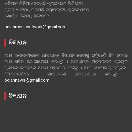
ଓଡିଆନ ମିଡିଆ ନେଟୱର୍କ ପ୍ରାଇଭେଟ ଲିମିଟେଡ
ପ୍ଲଟ – ୧୨୦୯, ଗଡସାହି ନୟାପଲ୍ଲୀ , ଭୁବନେଶ୍ଵର
ଖୋର୍ଦ୍ଧା, ଓଡିଶା , ୭୫୧୦୧୨
odianmedianetwork@gmail.com
ବିଜ୍ଞାପନ
ଆମ ଇ-ପୋର୍ଟାଲରେ ଆପଣଙ୍କ ବିଜ୍ଞାପନ ଦେବାକୁ ଚାହୁଁଛନ୍ତି କି? ତେବେ
ଆମ ସହିତ ଯୋଗାଯୋଗ କରନ୍ତୁ । ଆପଣଙ୍କ ଅନୁଷ୍ଠାନର ପ୍ରଚାର
ପ୍ରସାର କରିବାରେ ଆମେ ସହଯୋଗ କରିବୁ । ଆମ ମୋବାଇଲ୍ ନମ୍ବର-
୮୮୯୫୭୬୬୮୨୪ , ଇମେଲରେ ଯୋଗାଯୋଗ କରନ୍ତୁ ।
odiannews@gmail.com
ବିଜ୍ଞାପନ