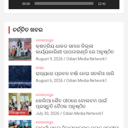
00:00
12:41
ଚର୍ଚ୍ଚିତ ଖବର
ନବରଙ୍ଗପୁର
କ୍ଷତ୍ରିୟ ଧାକଡ ସମାଜ ଜିଲ୍ଲା
କାର୍ଯ୍ୟକାରିଣୀ ପାପଡାହାଣ୍ଡି ରେ ଅନୁଷ୍ଠିତ
August 9, 2026
Odian Media Network1
ରାଜ୍ୟ
ରାଜ୍ୟରେ ପ୍ରବଳ ବର୍ଷା ନେଇ ସତର୍କତା ଜାରି
August 6, 2026
Odian Media Network1
ନବରଙ୍ଗପୁର
କେଲିଆ ଶୈବ ପୀଠରେ ବୋଲବମ ପାଇଁ
ପ୍ରସ୍ତୁତି ବୈଠକ ଅନୁଷ୍ଠିତ
July 30, 2026
Odian Media Network1
ନବରଙ୍ଗପୁର