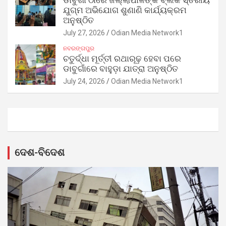
ଡାବୁଗାଁ ଠାରେ ଜିଲ୍ଲାପାଳଙ୍କ ବ୍ଲକ ସ୍ତରୀୟ
ଯୁଗ୍ମ ଅଭିଯୋଗ ଶୁଣାଣି କାର୍ଯ୍ୟକ୍ରମ
ଅନୁଷ୍ଠିତ
July 27, 2026
Odian Media Network1
ନବରଙ୍ଗପୁର
ଚତୁର୍ଦ୍ଧା ମୂର୍ତ୍ତୀ ରଥାରୂଢ଼ ହେବା ପରେ
ଡାବୁଗାଁରେ ବାହୁଡ଼ା ଯାତ୍ରା ଅନୁଷ୍ଠିତ
July 24, 2026
Odian Media Network1
ଦେଶ-ବିଦେଶ