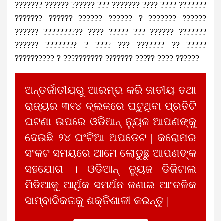
??????? ?????? ?????? ??? ??????? ???? ???? ???????
??????? ?????? ?????? ?????? ? ??????? ??????
?????? ?????????? ???? ????? ??? ?????? ???????
?????? ???????? ? ???? ??? ??????? ?? ?????
?????????? ? ?????????? ??????? ????? ???? ??????
ଅନ୍ତର୍ଜାତୀୟରୁ ଆରମ୍ଭ କରି ଜାତୀୟ ତଥା
ରାଜ୍ୟର ୩୧୪ ବ୍ଲକରେ ଘଟୁଥିବା ପ୍ରତିଟି
ଘଟଣା ଉପରେ ଓଡିଆନ୍ ନ୍ୟୁଜ ଆପଣଙ୍କୁ
ଦେଉଛି ୨୪ ଘଂଟିଆ ଅପଡେଟ | କରୋନାର
ସଂକଟ ସମୟରେ ଆମେ ଲୋଡୁଛୁ ଆପଣଙ୍କ
ସହଯୋଗ । ଓଡିଆନ୍ ନ୍ୟୁଜ ଡିଜିଟାଲ
ମିଡିଆକୁ ଆର୍ଥିକ ସମର୍ଥନ ଜଣାଇ ଆଂଚଳିକ
ସାମ୍ବାଦିକତାକୁ ଶକ୍ତିଶାଳୀ କରନ୍ତୁ |