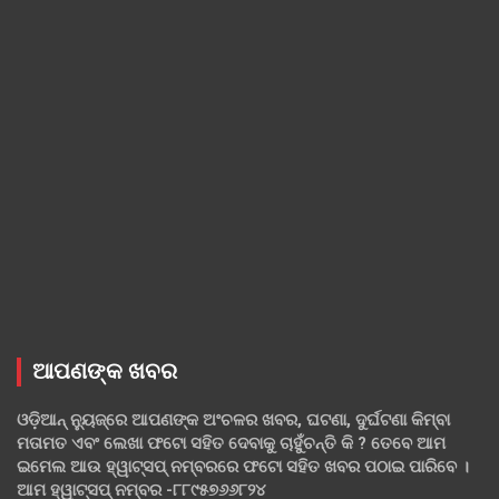
ଆପଣଙ୍କ ଖବର
ଓଡ଼ିଆନ୍ ନ୍ୟୁଜ୍‌ରେ ଆପଣଙ୍କ ଅଂଚଳର ଖବର, ଘଟଣା, ଦୁର୍ଘଟଣା କିମ୍ବା
ମତାମତ ଏବଂ ଲେଖା ଫଟୋ ସହିତ ଦେବାକୁ ଚାହୁଁଚନ୍ତି କି ? ତେବେ ଆମ
ଇମେଲ ଆଉ ହ୍ୱାଟ୍‌ସପ୍ ନମ୍ବରରେ ଫଟୋ ସହିତ ଖବର ପଠାଇ ପାରିବେ ।
ଆମ ହ୍ୱାଟ୍‌ସପ୍ ନମ୍ବର -୮୮୯୫୭୬୬୮୨୪