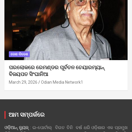
ଦେଶ-ବିଦେଶ
ପରଲୋକରେ ରେମଣ୍ଡର ପୂର୍ବତନ ଚେୟାରମ୍ୟାନ୍
ବିଜୟପତ ସିଂଘାନିଆ
March 29, 2026
Odian Media Network1
ଆମ ସମ୍ପର୍କରେ
ଓଡ଼ିଆନ୍‍ ନ୍ୟୁଜ୍‍
: ଇ-ପୋର୍ଟାଲ୍ ବିଗତ ତିନି ବର୍ଷ ଧରି ଓଡ଼ିଶାର ଏକ ପ୍ରମୁଖ