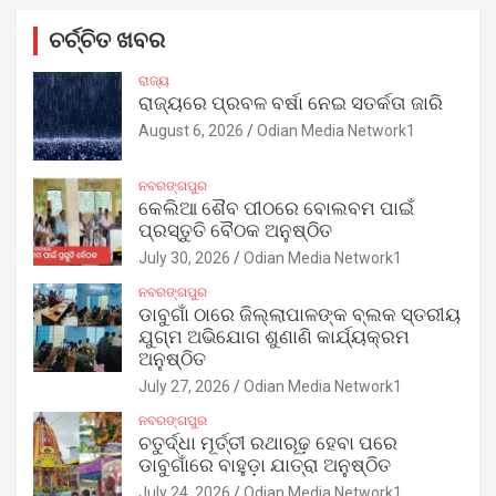
ଚର୍ଚ୍ଚିତ ଖବର
ରାଜ୍ୟ
ରାଜ୍ୟରେ ପ୍ରବଳ ବର୍ଷା ନେଇ ସତର୍କତା ଜାରି
August 6, 2026
Odian Media Network1
ନବରଙ୍ଗପୁର
କେଲିଆ ଶୈବ ପୀଠରେ ବୋଲବମ ପାଇଁ
ପ୍ରସ୍ତୁତି ବୈଠକ ଅନୁଷ୍ଠିତ
July 30, 2026
Odian Media Network1
ନବରଙ୍ଗପୁର
ଡାବୁଗାଁ ଠାରେ ଜିଲ୍ଲାପାଳଙ୍କ ବ୍ଲକ ସ୍ତରୀୟ
ଯୁଗ୍ମ ଅଭିଯୋଗ ଶୁଣାଣି କାର୍ଯ୍ୟକ୍ରମ
ଅନୁଷ୍ଠିତ
July 27, 2026
Odian Media Network1
ନବରଙ୍ଗପୁର
ଚତୁର୍ଦ୍ଧା ମୂର୍ତ୍ତୀ ରଥାରୂଢ଼ ହେବା ପରେ
ଡାବୁଗାଁରେ ବାହୁଡ଼ା ଯାତ୍ରା ଅନୁଷ୍ଠିତ
July 24, 2026
Odian Media Network1