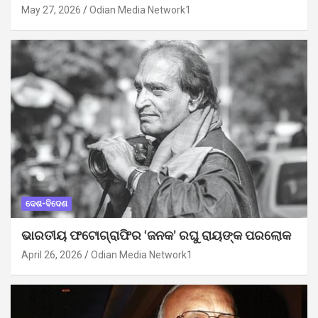
May 27, 2026
Odian Media Network1
ଦେଶ-ବିଦେଶ
ଭାରତୀୟ ଫଟୋଗ୍ରାଫିର ‘ଜନକ’ ରଘୁ ରାୟଙ୍କ ପରଲୋକ
April 26, 2026
Odian Media Network1