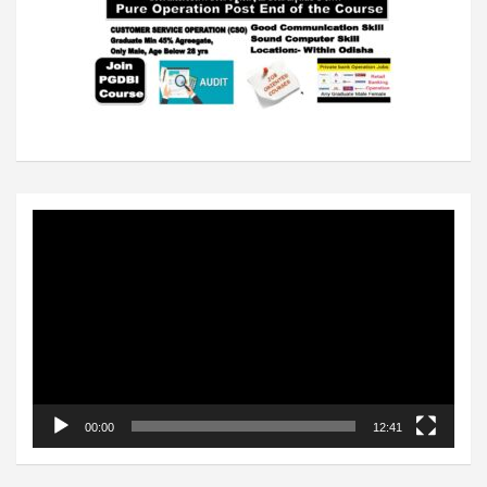
Video
Player
00:00
12:41