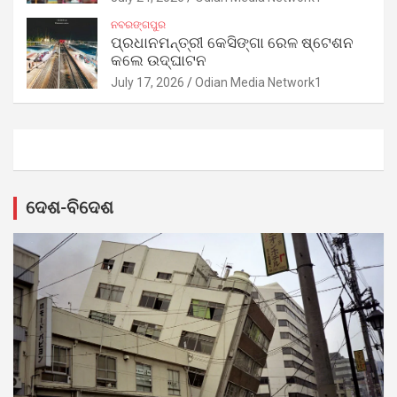
ନବରଙ୍ଗପୁର
ପ୍ରଧାନମନ୍ତ୍ରୀ କେସିଙ୍ଗା ରେଳ ଷ୍ଟେଶନ
କଲେ ଉଦ୍‌ଘାଟନ
July 17, 2026
Odian Media Network1
ଦେଶ-ବିଦେଶ