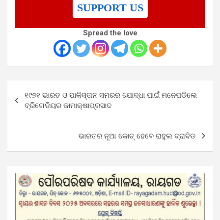
SUPPORT US
Spread the love
Post
୧୯୭୧ ଭାରତ ଓ ପାକିସ୍ତାନ ସମରର ଯୋଦ୍ଧା ପାଇଁ ମନେପଡିଲେ
navigation
ବ୍ରିଗେଡିୟର କାମାକ୍ଷାପ୍ରସାଦ
ଭାରତର ନୂଆ କୋଚ୍ ହେବେ ରାହୁଲ ଦ୍ରାବିଡ