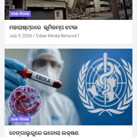
ଦେଶ-ବିଦେଶ
ମହାରାଷ୍ଟ୍ରରେ ଭୂମିକମ୍ପ ଝଟକା
July 9, 2026
Odian Media Network1
ଦେଶ-ବିଦେଶ
ବେଙ୍ଗାଲୁରୁରେ ଇବୋଲା ଲକ୍ଷଣ