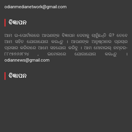
odianmedianetwork@gmail.com
ବିଜ୍ଞାପନ
ଆମ ଇ-ପୋର୍ଟାଲରେ ଆପଣଙ୍କ ବିଜ୍ଞାପନ ଦେବାକୁ ଚାହୁଁଛନ୍ତି କି? ତେବେ
ଆମ ସହିତ ଯୋଗାଯୋଗ କରନ୍ତୁ । ଆପଣଙ୍କ ଅନୁଷ୍ଠାନର ପ୍ରଚାର
ପ୍ରସାର କରିବାରେ ଆମେ ସହଯୋଗ କରିବୁ । ଆମ ମୋବାଇଲ୍ ନମ୍ବର-
୮୮୯୫୭୬୬୮୨୪ , ଇମେଲରେ ଯୋଗାଯୋଗ କରନ୍ତୁ ।
odiannews@gmail.com
ବିଜ୍ଞାପନ