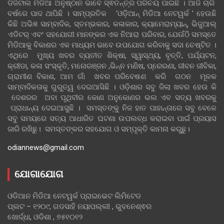
ଡିଜିଟାଲ ମିଡିଆ ଅନୁଷ୍ଠାନ ଭାବେ ସ୍ଵତନ୍ତ୍ର ପରିଚୟ ପାଇଛି । ଆଜି ଚାରି
ବର୍ଷରେ ପାଦ ଥାପିଛି । ସାମ୍ପ୍ରତିକ ‘ଓଡ଼ିଆନ୍‍ ମିଡିଆ ନେଟୱର୍କ ’ ହେଉଛି
କିଛି ଅଭିଜ୍ଞ ସାମ୍ବାଦିକ, ସ୍ତମ୍ଭକାର, କଳାକାର, କ୍ୟାମେରାମ୍ୟାନ୍, ଭିଜୁଆଲ୍
ଏଡିଟର୍ ଏବଂ ସହଯୋଗୀ ମାନଙ୍କର ଏକ ନିଆରା ପରିବାର, ଯେଉଁଠି ସମସ୍ତେ
ମିଡିଆକୁ ବିକାଶର ଏକ ମାଧ୍ୟମ ଭାବେ ଉପଯୋଗ କରିବାକୁ ସଦା ଚେଷ୍ଟିତ ।
ଏଥିରେ ମୁଖ୍ୟ ଖବର ବ୍ୟତୀତ ଶିକ୍ଷା, ସ୍ୱାସ୍ଥ୍ୟ, ବୃତ୍ତି, ପର୍ଯ୍ୟଟନ,
କ୍ରୀଡା, କଳା ସଂସ୍କୃତି, ମନୋରଞ୍ଜନ ,ଭିନ୍ନ ମଣିଷ, ପ୍ରେରଣା, ଜୀବନ ଜୀବିକା,
ଗ୍ରାମୀଣ ବିକାଶ, ଆମ ଗାଁ ଖବର ପରିବେଷଣ କରି ଗଠନ ମୂଳକ
ସାମ୍ବାଦିକତାକୁ ଗୁରୁତ୍ୱ ଦେଇଆସିଛି । ଓଡ଼ିଶାର ସବୁ ଜିଲା ଖବର ହେଉ କି
ଦେଶରର ଅବା ପୃଥିବୀର କୋଣ ଅନୁକୋଣର ଭଲ ଏବ ସତ୍ୟ ଖବରକୁ
ପ୍ରାଧାନ୍ୟ ଦେଇଆସୁଛି । ସମସ୍ତଙ୍କୁ ନିଜ ହାତ ପାହାନ୍ତାରେ ସବୁ ବେଳେ
ସବୁ ସମୟରେ ସତ୍ୟ ଆଧାରିତ ଘଟଣା ଉପଲବ୍ଧ କରାଇବା ପାଇଁ ପ୍ରୟାସ
ଜାରି ରଖିଛୁ। ସମସ୍ତଙ୍କର ସହଯୋଗ ଓ ସମ୍ପୃକ୍ତି କାମନା କରୁଛୁ।
odiannews@gmail.com
ଯୋଗାଯୋଗ
ଓଡିଆନ ମିଡିଆ ନେଟୱର୍କ ପ୍ରାଇଭେଟ ଲିମିଟେଡ
ପ୍ଲଟ – ୧୨୦୯, ଗଡସାହି ନୟାପଲ୍ଲୀ , ଭୁବନେଶ୍ଵର
ଖୋର୍ଦ୍ଧା, ଓଡିଶା , ୭୫୧୦୧୨