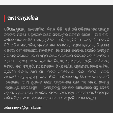
ଆମ ସମ୍ପର୍କରେ
ଓଡ଼ିଆନ୍‍ ନ୍ୟୁଜ୍‍
: ଇ-ପୋର୍ଟାଲ୍ ବିଗତ ତିନି ବର୍ଷ ଧରି ଓଡ଼ିଶାର ଏକ ପ୍ରମୁଖ
ଡିଜିଟାଲ ମିଡିଆ ଅନୁଷ୍ଠାନ ଭାବେ ସ୍ଵତନ୍ତ୍ର ପରିଚୟ ପାଇଛି । ଆଜି ଚାରି
ବର୍ଷରେ ପାଦ ଥାପିଛି । ସାମ୍ପ୍ରତିକ ‘ଓଡ଼ିଆନ୍‍ ମିଡିଆ ନେଟୱର୍କ ’ ହେଉଛି
କିଛି ଅଭିଜ୍ଞ ସାମ୍ବାଦିକ, ସ୍ତମ୍ଭକାର, କଳାକାର, କ୍ୟାମେରାମ୍ୟାନ୍, ଭିଜୁଆଲ୍
ଏଡିଟର୍ ଏବଂ ସହଯୋଗୀ ମାନଙ୍କର ଏକ ନିଆରା ପରିବାର, ଯେଉଁଠି ସମସ୍ତେ
ମିଡିଆକୁ ବିକାଶର ଏକ ମାଧ୍ୟମ ଭାବେ ଉପଯୋଗ କରିବାକୁ ସଦା ଚେଷ୍ଟିତ ।
ଏଥିରେ ମୁଖ୍ୟ ଖବର ବ୍ୟତୀତ ଶିକ୍ଷା, ସ୍ୱାସ୍ଥ୍ୟ, ବୃତ୍ତି, ପର୍ଯ୍ୟଟନ,
କ୍ରୀଡା, କଳା ସଂସ୍କୃତି, ମନୋରଞ୍ଜନ ,ଭିନ୍ନ ମଣିଷ, ପ୍ରେରଣା, ଜୀବନ ଜୀବିକା,
ଗ୍ରାମୀଣ ବିକାଶ, ଆମ ଗାଁ ଖବର ପରିବେଷଣ କରି ଗଠନ ମୂଳକ
ସାମ୍ବାଦିକତାକୁ ଗୁରୁତ୍ୱ ଦେଇଆସିଛି । ଓଡ଼ିଶାର ସବୁ ଜିଲା ଖବର ହେଉ କି
ଦେଶରର ଅବା ପୃଥିବୀର କୋଣ ଅନୁକୋଣର ଭଲ ଏବ ସତ୍ୟ ଖବରକୁ
ପ୍ରାଧାନ୍ୟ ଦେଇଆସୁଛି । ସମସ୍ତଙ୍କୁ ନିଜ ହାତ ପାହାନ୍ତାରେ ସବୁ ବେଳେ
ସବୁ ସମୟରେ ସତ୍ୟ ଆଧାରିତ ଘଟଣା ଉପଲବ୍ଧ କରାଇବା ପାଇଁ ପ୍ରୟାସ
ଜାରି ରଖିଛୁ। ସମସ୍ତଙ୍କର ସହଯୋଗ ଓ ସମ୍ପୃକ୍ତି କାମନା କରୁଛୁ।
odiannews@gmail.com