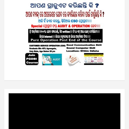
Video
Player