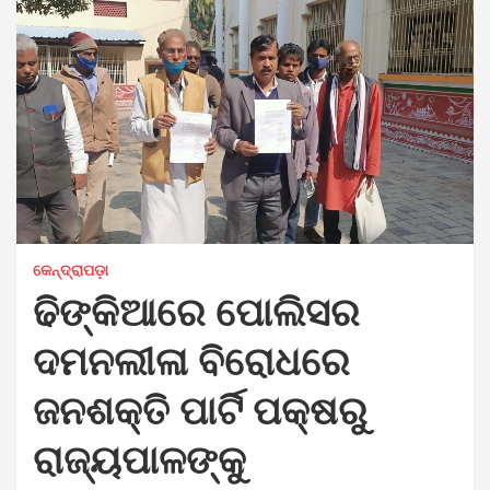
କେନ୍ଦ୍ରାପଡ଼ା
ଢିଙ୍କିଆରେ ପୋଲିସର
ଦମନଲୀଳା ବିରୋଧରେ
ଜନଶକ୍ତି ପାର୍ଟି ପକ୍ଷରୁ
ରାଜ୍ୟପାଳଙ୍କୁ