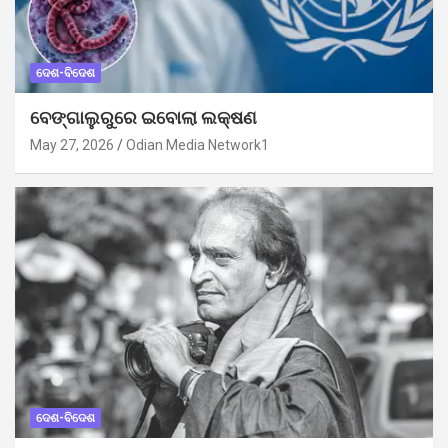
ଦେଶ-ବିଦେଶ
ବେଙ୍ଗାଲୁରୁରେ ଇବୋଲା ଲକ୍ଷଣ
May 27, 2026
Odian Media Network1
ଦେଶ-ବିଦେଶ