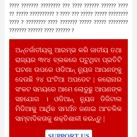
???? ??????? ???????? ??? ???? ?????? ?????? ????
?? ????? ?????????? ? ???? ??? ????? ????? ????????
???? ? ???????? ???? ??????? ????? ????? ????????
??????? ?????? ???? ?????? ?
ଅନ୍ତର୍ଜାତୀୟରୁ ଆରମ୍ଭ କରି ଜାତୀୟ ତଥା
ରାଜ୍ୟର ୩୧୪ ବ୍ଲକରେ ଘଟୁଥିବା ପ୍ରତିଟି
ଘଟଣା ଉପରେ ଓଡିଆନ୍ ନ୍ୟୁଜ ଆପଣଙ୍କୁ
ଦେଉଛି ୨୪ ଘଂଟିଆ ଅପଡେଟ | କରୋନାର
ସଂକଟ ସମୟରେ ଆମେ ଲୋଡୁଛୁ ଆପଣଙ୍କ
ସହଯୋଗ । ଓଡିଆନ୍ ନ୍ୟୁଜ ଡିଜିଟାଲ
ମିଡିଆକୁ ଆର୍ଥିକ ସମର୍ଥନ ଜଣାଇ ଆଂଚଳିକ
ସାମ୍ବାଦିକତାକୁ ଶକ୍ତିଶାଳୀ କରନ୍ତୁ |
SUPPORT US