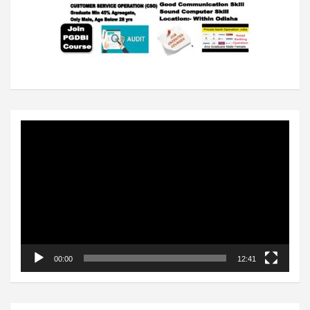
Video
Player
00:00
12:41