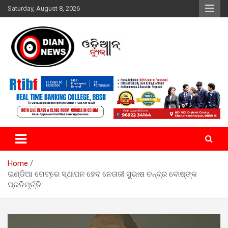
Skip
Saturday, August 8, 2026
to
content
ସାରା ଦୁନିଆର ଖବର ଆପଣଙ୍କ ହାତମୁଠାରେ…
ଓଡିଆନ୍ ନ୍ୟୁଜ
Home
ଇଣ୍ଡିଆ ଗେଟ୍‌ରେ ସ୍ଥାପନ ହେବ ନେତାଜୀ ସୁଭାଷ ଚନ୍ଦ୍ର ବୋଷ୍‌ଙ୍କ
ପ୍ରତିମୂର୍ତ୍ତି