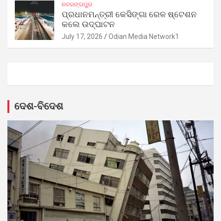
ନବରଙ୍ଗପୁର
ପ୍ରଧାନମନ୍ତ୍ରୀ କେସିଙ୍ଗା ରେଳ ଷ୍ଟେଶନ
କଲେ ଉଦ୍‌ଘାଟନ
July 17, 2026
Odian Media Network1
ଦେଶ-ବିଦେଶ