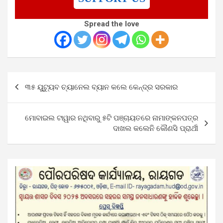
Spread the love
Post
୩୫ ୟୁଟ୍ୟୁବ ଚ୍ୟାନେଲ ବ୍ୟାନ କଲେ କେନ୍ଦ୍ର ସରକାର
navigation
ମୋବାଇଲ ଟାୱାର ନଥିବାରୁ ୫ଟି ପଞ୍ଚାୟତରେ ନାମାଙ୍କନପତ୍ର
ଦାଖଲ କଲେନି କୌଣସି ପ୍ରାର୍ଥୀ