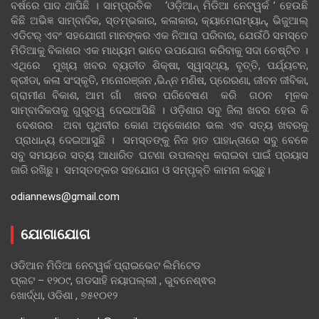
ବର୍ଷରେ ପାଦ ଥାପିଛି । ସାମ୍ପ୍ରତିକ ‘ଓଡ଼ିଆନ୍‍ ମିଡିଆ ନେଟୱର୍କ ’ ହେଉଛି
କିଛି ଅଭିଜ୍ଞ ସାମ୍ବାଦିକ, ସ୍ତମ୍ଭକାର, କଳାକାର, କ୍ୟାମେରାମ୍ୟାନ୍, ଭିଜୁଆଲ୍
ଏଡିଟର୍ ଏବଂ ସହଯୋଗୀ ମାନଙ୍କର ଏକ ନିଆରା ପରିବାର, ଯେଉଁଠି ସମସ୍ତେ
ମିଡିଆକୁ ବିକାଶର ଏକ ମାଧ୍ୟମ ଭାବେ ଉପଯୋଗ କରିବାକୁ ସଦା ଚେଷ୍ଟିତ ।
ଏଥିରେ ମୁଖ୍ୟ ଖବର ବ୍ୟତୀତ ଶିକ୍ଷା, ସ୍ୱାସ୍ଥ୍ୟ, ବୃତ୍ତି, ପର୍ଯ୍ୟଟନ,
କ୍ରୀଡା, କଳା ସଂସ୍କୃତି, ମନୋରଞ୍ଜନ ,ଭିନ୍ନ ମଣିଷ, ପ୍ରେରଣା, ଜୀବନ ଜୀବିକା,
ଗ୍ରାମୀଣ ବିକାଶ, ଆମ ଗାଁ ଖବର ପରିବେଷଣ କରି ଗଠନ ମୂଳକ
ସାମ୍ବାଦିକତାକୁ ଗୁରୁତ୍ୱ ଦେଇଆସିଛି । ଓଡ଼ିଶାର ସବୁ ଜିଲା ଖବର ହେଉ କି
ଦେଶରର ଅବା ପୃଥିବୀର କୋଣ ଅନୁକୋଣର ଭଲ ଏବ ସତ୍ୟ ଖବରକୁ
ପ୍ରାଧାନ୍ୟ ଦେଇଆସୁଛି । ସମସ୍ତଙ୍କୁ ନିଜ ହାତ ପାହାନ୍ତାରେ ସବୁ ବେଳେ
ସବୁ ସମୟରେ ସତ୍ୟ ଆଧାରିତ ଘଟଣା ଉପଲବ୍ଧ କରାଇବା ପାଇଁ ପ୍ରୟାସ
ଜାରି ରଖିଛୁ। ସମସ୍ତଙ୍କର ସହଯୋଗ ଓ ସମ୍ପୃକ୍ତି କାମନା କରୁଛୁ।
odiannews@gmail.com
ଯୋଗାଯୋଗ
ଓଡିଆନ ମିଡିଆ ନେଟୱର୍କ ପ୍ରାଇଭେଟ ଲିମିଟେଡ
ପ୍ଲଟ – ୧୨୦୯, ଗଡସାହି ନୟାପଲ୍ଲୀ , ଭୁବନେଶ୍ଵର
ଖୋର୍ଦ୍ଧା, ଓଡିଶା , ୭୫୧୦୧୨