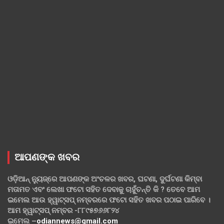
ଆପଣଙ୍କ ଖବର
ଓଡ଼ିଆନ୍ ନ୍ୟୁଜ୍‌ରେ ଆପଣଙ୍କ ଅଂଚଳର ଖବର, ଘଟଣା, ଦୁର୍ଘଟଣା କିମ୍ବା
ମତାମତ ଏବଂ ଲେଖା ଫଟୋ ସହିତ ଦେବାକୁ ଚାହୁଁଚନ୍ତି କି ? ତେବେ ଆମ
ଇମେଲ ଆଉ ହ୍ୱାଟ୍‌ସପ୍ ନମ୍ବରରେ ଫଟୋ ସହିତ ଖବର ପଠାଇ ପାରିବେ ।
ଆମ ହ୍ୱାଟ୍‌ସପ୍ ନମ୍ବର -୮୮୯୫୭୬୬୮୨୪
ଇମେଲ –
odiannews@gmail.com