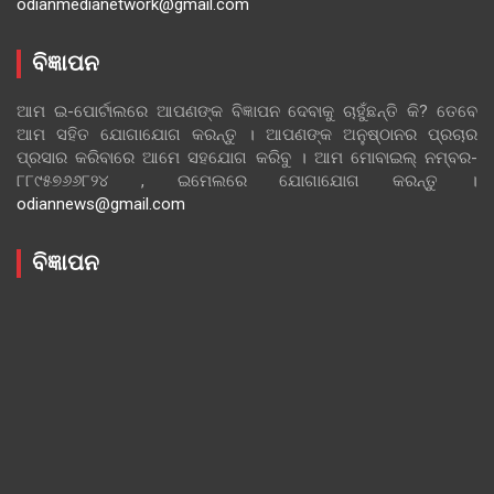
odianmedianetwork@gmail.com
ବିଜ୍ଞାପନ
ଆମ ଇ-ପୋର୍ଟାଲରେ ଆପଣଙ୍କ ବିଜ୍ଞାପନ ଦେବାକୁ ଚାହୁଁଛନ୍ତି କି? ତେବେ
ଆମ ସହିତ ଯୋଗାଯୋଗ କରନ୍ତୁ । ଆପଣଙ୍କ ଅନୁଷ୍ଠାନର ପ୍ରଚାର
ପ୍ରସାର କରିବାରେ ଆମେ ସହଯୋଗ କରିବୁ । ଆମ ମୋବାଇଲ୍ ନମ୍ବର-
୮୮୯୫୭୬୬୮୨୪ , ଇମେଲରେ ଯୋଗାଯୋଗ କରନ୍ତୁ ।
odiannews@gmail.com
ବିଜ୍ଞାପନ