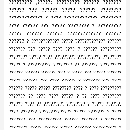
????????? ,
?????:
????????? ?????? ???????
?????? ??? ?????? ????? ?????? ????????
????????????? ? ???? ????????????? ????????
???? ?????? ??? ????? ???????? ? ?????????
????? ?????? ?????? ????????????? ??????
?????? ?
???????????? ????? ????????????? ??????
??????? ??? ????? ???? ???? ? ?????? ?????????
???????? ????? ???? ????????? ?????????? ????????
????? ? ?????????? ???????? ?? ??????? ?????????
?????? ?????? ?????? ??? ? ???? ??? ????? ??????
????? ?????? ??? ???? ?????? ? ??????? ??? ????
?????? ????? ????? ???????? ???? ? ????-?????????
??????? ?? ???? ???? ????? ? ?? ???? ????????
?????? ???? ?? ????????? ???????? ? ????? ??????,
???? ??????? ????-????????? ????? ??????? ? ????
??????? ??? ?????????? ?????? ??????? ? ???????
???????? ????? ?????? ????? ??????? ?????????? ?