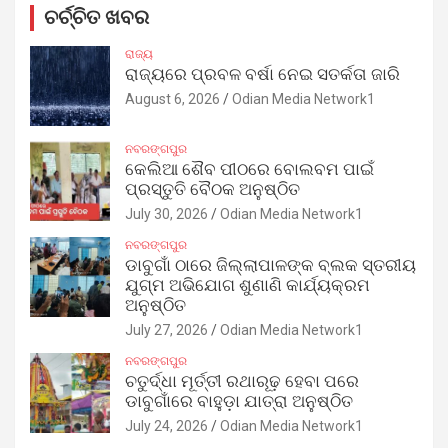
ଚର୍ଚ୍ଚିତ ଖବର
ରାଜ୍ୟ
ରାଜ୍ୟରେ ପ୍ରବଳ ବର୍ଷା ନେଇ ସତର୍କତା ଜାରି
August 6, 2026
Odian Media Network1
ନବରଙ୍ଗପୁର
କେଲିଆ ଶୈବ ପୀଠରେ ବୋଲବମ ପାଇଁ
ପ୍ରସ୍ତୁତି ବୈଠକ ଅନୁଷ୍ଠିତ
July 30, 2026
Odian Media Network1
ନବରଙ୍ଗପୁର
ଡାବୁଗାଁ ଠାରେ ଜିଲ୍ଲାପାଳଙ୍କ ବ୍ଲକ ସ୍ତରୀୟ
ଯୁଗ୍ମ ଅଭିଯୋଗ ଶୁଣାଣି କାର୍ଯ୍ୟକ୍ରମ
ଅନୁଷ୍ଠିତ
July 27, 2026
Odian Media Network1
ନବରଙ୍ଗପୁର
ଚତୁର୍ଦ୍ଧା ମୂର୍ତ୍ତୀ ରଥାରୂଢ଼ ହେବା ପରେ
ଡାବୁଗାଁରେ ବାହୁଡ଼ା ଯାତ୍ରା ଅନୁଷ୍ଠିତ
July 24, 2026
Odian Media Network1