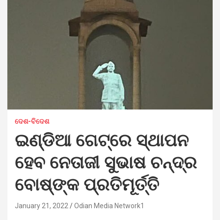
ଦେଶ-ବିଦେଶ
ଇଣ୍ଡିଆ ଗେଟ୍‌ରେ ସ୍ଥାପନ
ହେବ ନେତାଜୀ ସୁଭାଷ ଚନ୍ଦ୍ର
ବୋଷ୍‌ଙ୍କ ପ୍ରତିମୂର୍ତ୍ତି
January 21, 2022
Odian Media Network1