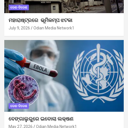
ଦେଶ-ବିଦେଶ
ମହାରାଷ୍ଟ୍ରରେ ଭୂମିକମ୍ପ ଝଟକା
July 9, 2026
Odian Media Network1
ଦେଶ-ବିଦେଶ
ବେଙ୍ଗାଲୁରୁରେ ଇବୋଲା ଲକ୍ଷଣ
May 27, 2026
Odian Media Network1