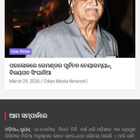
ଦେଶ-ବିଦେଶ
ପରଲୋକରେ ରେମଣ୍ଡର ପୂର୍ବତନ ଚେୟାରମ୍ୟାନ୍
ବିଜୟପତ ସିଂଘାନିଆ
March 29, 2026
Odian Media Network1
ଆମ ସମ୍ପର୍କରେ
ଓଡ଼ିଆନ୍‍ ନ୍ୟୁଜ୍‍
: ଇ-ପୋର୍ଟାଲ୍ ବିଗତ ତିନି ବର୍ଷ ଧରି ଓଡ଼ିଶାର ଏକ ପ୍ରମୁଖ
ଡିଜିଟାଲ ମିଡିଆ ଅନୁଷ୍ଠାନ ଭାବେ ସ୍ଵତନ୍ତ୍ର ପରିଚୟ ପାଇଛି । ଆଜି ଚାରି