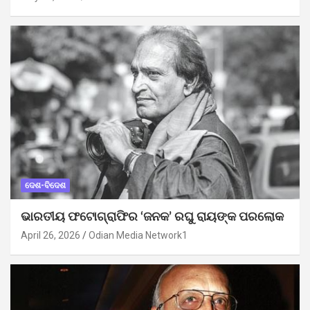
ଦେଶ-ବିଦେଶ
ଭାରତୀୟ ଫଟୋଗ୍ରାଫିର ‘ଜନକ’ ରଘୁ ରାୟଙ୍କ ପରଲୋକ
April 26, 2026
Odian Media Network1