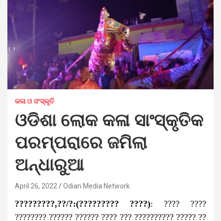
କଳା ଓ ସଂସ୍କୃତି
ଓଡିଶା ଲୋକ କଳା ସାଂସ୍କୃତିକ
ପରମ୍ପରାରେ ଜମିଲା
ଅନ୍ଧାରୁଆ
April 26, 2022
Odian Media Network
?????????,??/?:(????????? ????)
: ???? ????
???????? ?????? ?????? ???? ??? ?????????? ????? ??