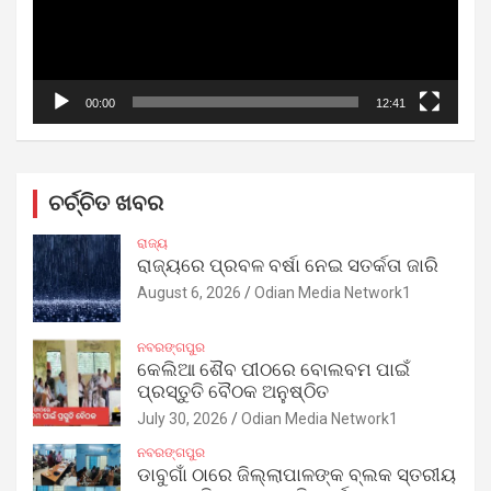
00:00
12:41
ଚର୍ଚ୍ଚିତ ଖବର
ରାଜ୍ୟ
ରାଜ୍ୟରେ ପ୍ରବଳ ବର୍ଷା ନେଇ ସତର୍କତା ଜାରି
August 6, 2026
Odian Media Network1
ନବରଙ୍ଗପୁର
କେଲିଆ ଶୈବ ପୀଠରେ ବୋଲବମ ପାଇଁ
ପ୍ରସ୍ତୁତି ବୈଠକ ଅନୁଷ୍ଠିତ
July 30, 2026
Odian Media Network1
ନବରଙ୍ଗପୁର
ଡାବୁଗାଁ ଠାରେ ଜିଲ୍ଲାପାଳଙ୍କ ବ୍ଲକ ସ୍ତରୀୟ