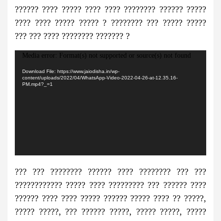
?????? ???? ????? ???? ???? ???????? ?????? ?????
???? ???? ????? ????? ? ???????? ??? ????? ?????
??? ??? ???? ???????? ??????? ?
Video
Media error: Format(s) not supported or source(s) not found
Player
Download File: https://www.jaiodisha.in/wp-
content/uploads/2022/04/WhatsApp-Video-2022-04-26-at-12.35.16-
PM.mp4?_=1
??? ??? ???????? ?????? ???? ???????? ??? ???
???????????? ????? ???? ????????? ??? ?????? ????
?????? ???? ???? ????? ?????? ????? ???? ?? ?????,
????? ?????, ??? ?????? ?????, ????? ?????, ?????