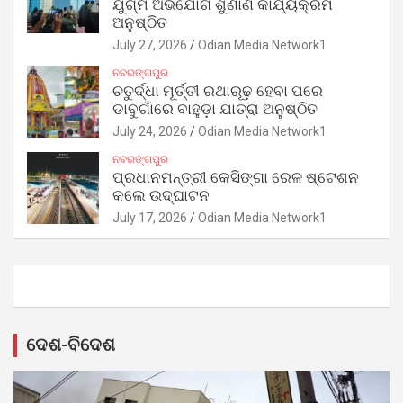
ଯୁଗ୍ମ ଅଭିଯୋଗ ଶୁଣାଣି କାର୍ଯ୍ୟକ୍ରମ
ଅନୁଷ୍ଠିତ
July 27, 2026
Odian Media Network1
ନବରଙ୍ଗପୁର
ଚତୁର୍ଦ୍ଧା ମୂର୍ତ୍ତୀ ରଥାରୂଢ଼ ହେବା ପରେ
ଡାବୁଗାଁରେ ବାହୁଡ଼ା ଯାତ୍ରା ଅନୁଷ୍ଠିତ
July 24, 2026
Odian Media Network1
ନବରଙ୍ଗପୁର
ପ୍ରଧାନମନ୍ତ୍ରୀ କେସିଙ୍ଗା ରେଳ ଷ୍ଟେଶନ
କଲେ ଉଦ୍‌ଘାଟନ
July 17, 2026
Odian Media Network1
ଦେଶ-ବିଦେଶ