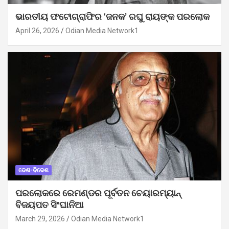
ଭାରତୀୟ ଫଟୋଗ୍ରାଫିର ‘ଜନକ’ ରଘୁ ରାୟଙ୍କ ପରଲୋକ
April 26, 2026
Odian Media Network1
ଦେଶ-ବିଦେଶ
ପରଲୋକରେ ରେମଣ୍ଡର ପୂର୍ବତନ ଚେୟାରମ୍ୟାନ୍
ବିଜୟପତ ସିଂଘାନିଆ
March 29, 2026
Odian Media Network1