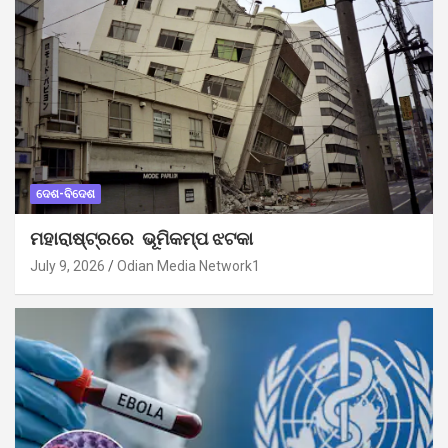
ଦେଶ-ବିଦେଶ
ମହାରାଷ୍ଟ୍ରରେ ଭୂମିକମ୍ପ ଝଟକା
July 9, 2026
Odian Media Network1