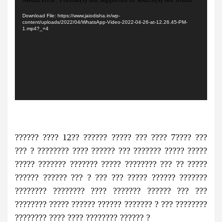
Player
Download File: https://www.jaiodisha.in/wp-
content/uploads/2022/04/WhatsApp-Video-2022-04-26-at-12.26.45-PM-
1.mp4?_=4
?????? ???? 12?? ?????? ????? ??? ???? 7???? ???
??? ? ???????? ???? ?????? ??? ??????? ????? ?????
????? ??????? ??????? ????? ???????? ??? ?? ?????
?????? ?????? ??? ? ??? ??? ????? ?????? ???????
???????? ???????? ???? ??????? ?????? ??? ???
???????? ????? ?????? ?????? ??????? ? ??? ????????
???????? ???? ???? ???????? ?????? ?