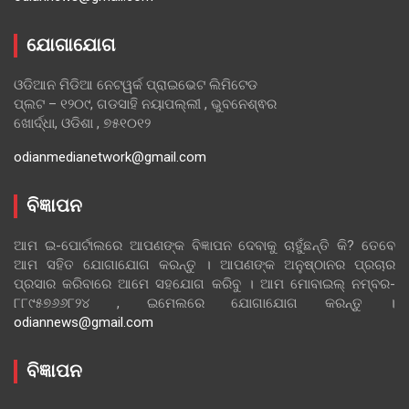
ଯୋଗାଯୋଗ
ଓଡିଆନ ମିଡିଆ ନେଟୱର୍କ ପ୍ରାଇଭେଟ ଲିମିଟେଡ
ପ୍ଲଟ – ୧୨୦୯, ଗଡସାହି ନୟାପଲ୍ଲୀ , ଭୁବନେଶ୍ଵର
ଖୋର୍ଦ୍ଧା, ଓଡିଶା , ୭୫୧୦୧୨
odianmedianetwork@gmail.com
ବିଜ୍ଞାପନ
ଆମ ଇ-ପୋର୍ଟାଲରେ ଆପଣଙ୍କ ବିଜ୍ଞାପନ ଦେବାକୁ ଚାହୁଁଛନ୍ତି କି? ତେବେ
ଆମ ସହିତ ଯୋଗାଯୋଗ କରନ୍ତୁ । ଆପଣଙ୍କ ଅନୁଷ୍ଠାନର ପ୍ରଚାର
ପ୍ରସାର କରିବାରେ ଆମେ ସହଯୋଗ କରିବୁ । ଆମ ମୋବାଇଲ୍ ନମ୍ବର-
୮୮୯୫୭୬୬୮୨୪ , ଇମେଲରେ ଯୋଗାଯୋଗ କରନ୍ତୁ ।
odiannews@gmail.com
ବିଜ୍ଞାପନ