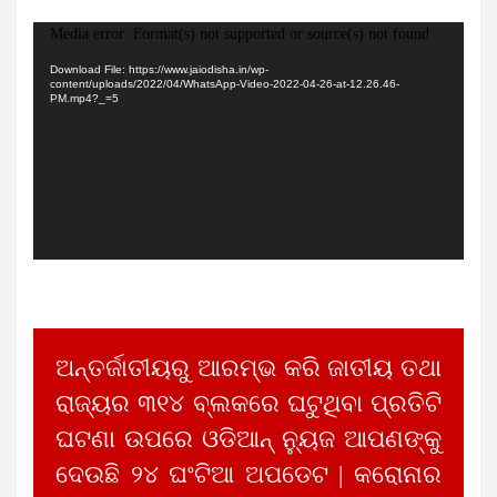
Video
Media error: Format(s) not supported or source(s) not found
Player
Download File: https://www.jaiodisha.in/wp-
content/uploads/2022/04/WhatsApp-Video-2022-04-26-at-12.26.46-
PM.mp4?_=5
ଅନ୍ତର୍ଜାତୀୟରୁ ଆରମ୍ଭ କରି ଜାତୀୟ ତଥା
ରାଜ୍ୟର ୩୧୪ ବ୍ଲକରେ ଘଟୁଥିବା ପ୍ରତିଟି
ଘଟଣା ଉପରେ ଓଡିଆନ୍ ନ୍ୟୁଜ ଆପଣଙ୍କୁ
ଦେଉଛି ୨୪ ଘଂଟିଆ ଅପଡେଟ | କରୋନାର