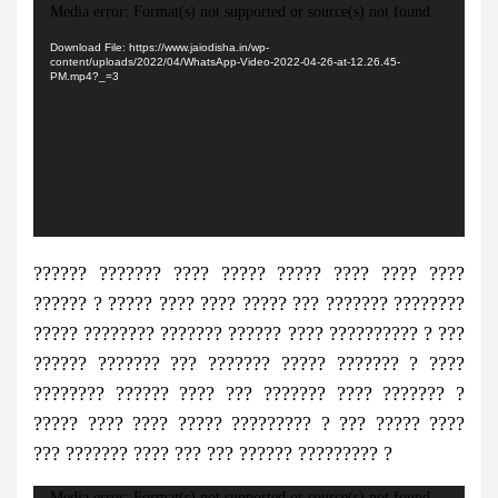
Video
Media error: Format(s) not supported or source(s) not found
Player
Download File: https://www.jaiodisha.in/wp-
content/uploads/2022/04/WhatsApp-Video-2022-04-26-at-12.26.45-
PM.mp4?_=3
?????? ??????? ???? ????? ????? ???? ???? ????
?????? ? ????? ???? ???? ????? ??? ??????? ????????
????? ???????? ??????? ?????? ???? ?????????? ? ???
?????? ??????? ??? ??????? ????? ??????? ? ????
???????? ?????? ???? ??? ??????? ???? ??????? ?
????? ???? ???? ????? ????????? ? ??? ????? ????
??? ??????? ???? ??? ??? ?????? ????????? ?
Video
Media error: Format(s) not supported or source(s) not found