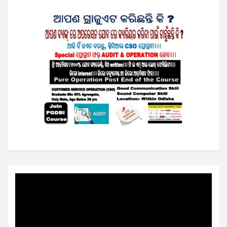
Video
Player