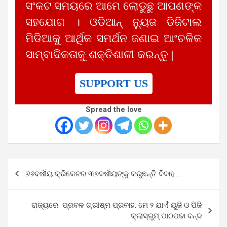
ସଂକଟ ସମୟରେ ଆମେ ଲୋଡୁଛୁ ଆପଣଙ୍କ
ସହଯୋଗ । ଓଡିଆନ୍ ନ୍ୟୁଜ ଡିଜିଟାଲ
ମିଡିଆକୁ ଆର୍ଥିକ ସମର୍ଥନ ଜଣାଇ ଆଂଚଳିକ
ସାମ୍ବାଦିକତାକୁ ଶକ୍ତିଶାଳୀ କରନ୍ତୁ |
SUPPORT US
Spread the love
Post
୬୬ବର୍ଷୀୟ କ୍ରିକେଟର ୩୭ବର୍ଷୀୟଙ୍କୁ କରୁଛନ୍ତି ବିବାହ …
navigation
ରାଜ୍ୟରେ ପ୍ରବଳ ଗ୍ରୀଷ୍ମ ପ୍ରବାହ: ମେ ୨ ଯାଏଁ ୟୁଜି ଓ ପିଜି
କ୍ଲାସ୍‌ରୁମ୍ ପାଠପଢା ବନ୍ଦ