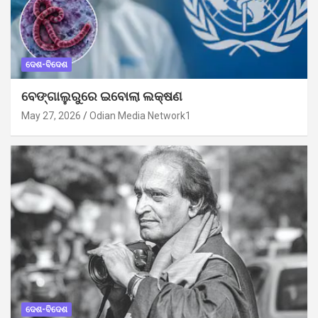
ଦେଶ-ବିଦେଶ
ବେଙ୍ଗାଲୁରୁରେ ଇବୋଲା ଲକ୍ଷଣ
May 27, 2026
Odian Media Network1
ଦେଶ-ବିଦେଶ