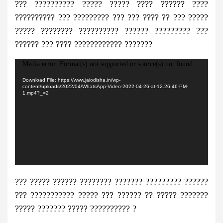
??? ?????????? ????? ????? ???? ?????? ????
?????????? ??? ????????? ??? ??? ???? ?? ??? ?????
????? ???????? ?????????? ?????? ????????? ???
?????? ??? ???? ???????????? ???????
Video
Media error: Format(s) not supported or source(s) not found
Player
Download File: https://www.jaiodisha.in/wp-
content/uploads/2022/04/WhatsApp-Video-2022-04-26-at-12.26.46-PM-
1.mp4?_=2
??? ????? ?????? ???????? ??????? ????????? ??????
??? ??????????? ????? ??? ?????? ?? ????? ???????
????? ??????? ????? ?????????? ?