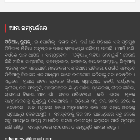
ଆମ ସମ୍ପର୍କରେ
ଓଡ଼ିଆନ୍‍ ନ୍ୟୁଜ୍‍
: ଇ-ପୋର୍ଟାଲ୍ ବିଗତ ତିନି ବର୍ଷ ଧରି ଓଡ଼ିଶାର ଏକ ପ୍ରମୁଖ
ଡିଜିଟାଲ ମିଡିଆ ଅନୁଷ୍ଠାନ ଭାବେ ସ୍ଵତନ୍ତ୍ର ପରିଚୟ ପାଇଛି । ଆଜି ଚାରି
ବର୍ଷରେ ପାଦ ଥାପିଛି । ସାମ୍ପ୍ରତିକ ‘ଓଡ଼ିଆନ୍‍ ମିଡିଆ ନେଟୱର୍କ ’ ହେଉଛି
କିଛି ଅଭିଜ୍ଞ ସାମ୍ବାଦିକ, ସ୍ତମ୍ଭକାର, କଳାକାର, କ୍ୟାମେରାମ୍ୟାନ୍, ଭିଜୁଆଲ୍
ଏଡିଟର୍ ଏବଂ ସହଯୋଗୀ ମାନଙ୍କର ଏକ ନିଆରା ପରିବାର, ଯେଉଁଠି ସମସ୍ତେ
ମିଡିଆକୁ ବିକାଶର ଏକ ମାଧ୍ୟମ ଭାବେ ଉପଯୋଗ କରିବାକୁ ସଦା ଚେଷ୍ଟିତ ।
ଏଥିରେ ମୁଖ୍ୟ ଖବର ବ୍ୟତୀତ ଶିକ୍ଷା, ସ୍ୱାସ୍ଥ୍ୟ, ବୃତ୍ତି, ପର୍ଯ୍ୟଟନ,
କ୍ରୀଡା, କଳା ସଂସ୍କୃତି, ମନୋରଞ୍ଜନ ,ଭିନ୍ନ ମଣିଷ, ପ୍ରେରଣା, ଜୀବନ ଜୀବିକା,
ଗ୍ରାମୀଣ ବିକାଶ, ଆମ ଗାଁ ଖବର ପରିବେଷଣ କରି ଗଠନ ମୂଳକ
ସାମ୍ବାଦିକତାକୁ ଗୁରୁତ୍ୱ ଦେଇଆସିଛି । ଓଡ଼ିଶାର ସବୁ ଜିଲା ଖବର ହେଉ କି
ଦେଶରର ଅବା ପୃଥିବୀର କୋଣ ଅନୁକୋଣର ଭଲ ଏବ ସତ୍ୟ ଖବରକୁ
ପ୍ରାଧାନ୍ୟ ଦେଇଆସୁଛି । ସମସ୍ତଙ୍କୁ ନିଜ ହାତ ପାହାନ୍ତାରେ ସବୁ ବେଳେ
ସବୁ ସମୟରେ ସତ୍ୟ ଆଧାରିତ ଘଟଣା ଉପଲବ୍ଧ କରାଇବା ପାଇଁ ପ୍ରୟାସ
ଜାରି ରଖିଛୁ। ସମସ୍ତଙ୍କର ସହଯୋଗ ଓ ସମ୍ପୃକ୍ତି କାମନା କରୁଛୁ।
odiannews@gmail.com