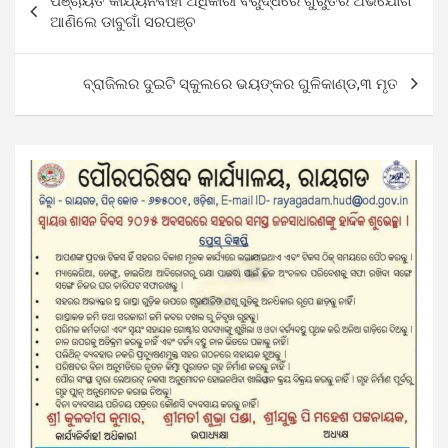
ପଞ୍ଚାୟତ କାର୍ଯ୍ୟନିର୍ବାହୀ ଅଧିକାରୀ ବିରୁଦ୍ଧରେ ଗୁରୁତର ଅଭିଯୋଗ
navigation
ଆଣିଲେ ଡାବୁଗାଁ ସରପଞ୍ଚ
ବ୍ରାଜିଲର ଦୁଇଟି ସ୍କୁଲରେ ଭୟଙ୍କର ଗୁଳିକାଣ୍ଡ,୩ ମୃତ