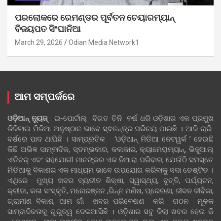
ପରଲୋକରେ ରେମଣ୍ଡର ପୂର୍ବତନ ଚେୟାରମ୍ୟାନ୍
ବିଜୟପତ ସିଂଘାନିଆ
March 29, 2026
Odian Media Network1
ଆମ ସମ୍ପର୍କରେ
ଓଡ଼ିଆନ୍‍ ନ୍ୟୁଜ୍‍
: ଇ-ପୋର୍ଟାଲ୍ ବିଗତ ତିନି ବର୍ଷ ଧରି ଓଡ଼ିଶାର ଏକ ପ୍ରମୁଖ
ଡିଜିଟାଲ ମିଡିଆ ଅନୁଷ୍ଠାନ ଭାବେ ସ୍ଵତନ୍ତ୍ର ପରିଚୟ ପାଇଛି । ଆଜି ଚାରି
ବର୍ଷରେ ପାଦ ଥାପିଛି । ସାମ୍ପ୍ରତିକ ‘ଓଡ଼ିଆନ୍‍ ମିଡିଆ ନେଟୱର୍କ ’ ହେଉଛି
କିଛି ଅଭିଜ୍ଞ ସାମ୍ବାଦିକ, ସ୍ତମ୍ଭକାର, କଳାକାର, କ୍ୟାମେରାମ୍ୟାନ୍, ଭିଜୁଆଲ୍
ଏଡିଟର୍ ଏବଂ ସହଯୋଗୀ ମାନଙ୍କର ଏକ ନିଆରା ପରିବାର, ଯେଉଁଠି ସମସ୍ତେ
ମିଡିଆକୁ ବିକାଶର ଏକ ମାଧ୍ୟମ ଭାବେ ଉପଯୋଗ କରିବାକୁ ସଦା ଚେଷ୍ଟିତ ।
ଏଥିରେ ମୁଖ୍ୟ ଖବର ବ୍ୟତୀତ ଶିକ୍ଷା, ସ୍ୱାସ୍ଥ୍ୟ, ବୃତ୍ତି, ପର୍ଯ୍ୟଟନ,
କ୍ରୀଡା, କଳା ସଂସ୍କୃତି, ମନୋରଞ୍ଜନ ,ଭିନ୍ନ ମଣିଷ, ପ୍ରେରଣା, ଜୀବନ ଜୀବିକା,
ଗ୍ରାମୀଣ ବିକାଶ, ଆମ ଗାଁ ଖବର ପରିବେଷଣ କରି ଗଠନ ମୂଳକ
ସାମ୍ବାଦିକତାକୁ ଗୁରୁତ୍ୱ ଦେଇଆସିଛି । ଓଡ଼ିଶାର ସବୁ ଜିଲା ଖବର ହେଉ କି