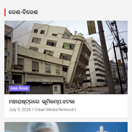
ଦେଶ-ବିଦେଶ
ଦେଶ-ବିଦେଶ
ମହାରାଷ୍ଟ୍ରରେ ଭୂମିକମ୍ପ ଝଟକା
July 9, 2026
Odian Media Network1