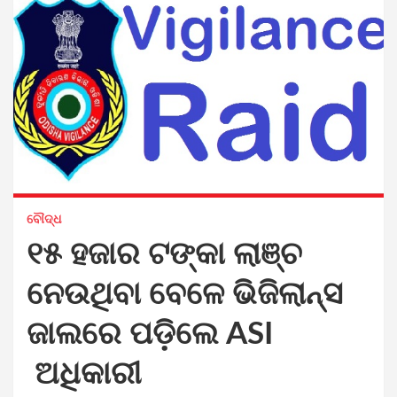
ବୌଦ୍ଧ
୧୫ ହଜାର ଟଙ୍କା ଲାଞ୍ଚ
ନେଉଥିବା ବେଳେ ଭିଜିଲାନ୍ସ
ଜାଲରେ ପଡ଼ିଲେ ASI
ଅଧିକାରୀ