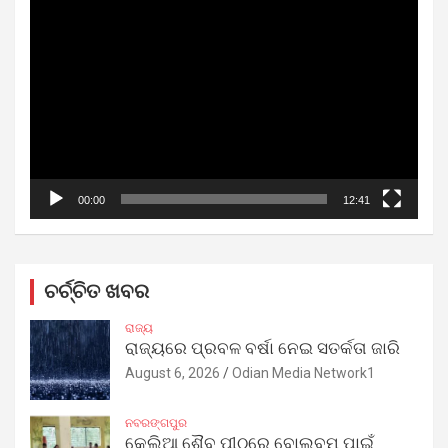
Video
Player
00:00
12:41
ଚର୍ଚ୍ଚିତ ଖବର
ରାଜ୍ୟ
ରାଜ୍ୟରେ ପ୍ରବଳ ବର୍ଷା ନେଇ ସତର୍କତା ଜାରି
August 6, 2026
Odian Media Network1
ନବରଙ୍ଗପୁର
କେଲିଆ ଶୈବ ପୀଠରେ ବୋଲବମ ପାଇଁ