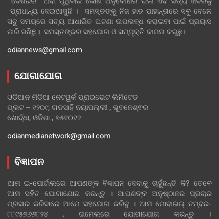
ଦେଶରର ଅବା ପୃଥିବୀର କୋଣ ଅନୁକୋଣର ଭଲ ଏବ ସତ୍ୟ ଖବରକୁ
ପ୍ରାଧାନ୍ୟ ଦେଇଆସୁଛି । ସମସ୍ତଙ୍କୁ ନିଜ ହାତ ପାହାନ୍ତାରେ ସବୁ ବେଳେ
ସବୁ ସମୟରେ ସତ୍ୟ ଆଧାରିତ ଘଟଣା ଉପଲବ୍ଧ କରାଇବା ପାଇଁ ପ୍ରୟାସ
ଜାରି ରଖିଛୁ। ସମସ୍ତଙ୍କର ସହଯୋଗ ଓ ସମ୍ପୃକ୍ତି କାମନା କରୁଛୁ।
odiannews@gmail.com
ଯୋଗାଯୋଗ
ଓଡିଆନ ମିଡିଆ ନେଟୱର୍କ ପ୍ରାଇଭେଟ ଲିମିଟେଡ
ପ୍ଲଟ – ୧୨୦୯, ଗଡସାହି ନୟାପଲ୍ଲୀ , ଭୁବନେଶ୍ଵର
ଖୋର୍ଦ୍ଧା, ଓଡିଶା , ୭୫୧୦୧୨
odianmedianetwork@gmail.com
ବିଜ୍ଞାପନ
ଆମ ଇ-ପୋର୍ଟାଲରେ ଆପଣଙ୍କ ବିଜ୍ଞାପନ ଦେବାକୁ ଚାହୁଁଛନ୍ତି କି? ତେବେ
ଆମ ସହିତ ଯୋଗାଯୋଗ କରନ୍ତୁ । ଆପଣଙ୍କ ଅନୁଷ୍ଠାନର ପ୍ରଚାର
ପ୍ରସାର କରିବାରେ ଆମେ ସହଯୋଗ କରିବୁ । ଆମ ମୋବାଇଲ୍ ନମ୍ବର-
୮୮୯୫୭୬୬୮୨୪ , ଇମେଲରେ ଯୋଗାଯୋଗ କରନ୍ତୁ ।