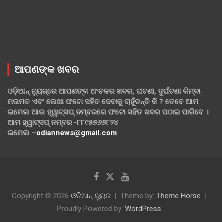
ଆପଣଙ୍କ ଖବର
ଓଡ଼ିଆନ୍ ନ୍ୟୁଜ୍‌ରେ ଆପଣଙ୍କ ଅଂଚଳର ଖବର, ଘଟଣା, ଦୁର୍ଘଟଣା କିମ୍ବା
ମତାମତ ଏବଂ ଲେଖା ଫଟୋ ସହିତ ଦେବାକୁ ଚାହୁଁଚନ୍ତି କି ? ତେବେ ଆମ
ଇମେଲ ଆଉ ହ୍ୱାଟ୍‌ସପ୍ ନମ୍ବରରେ ଫଟୋ ସହିତ ଖବର ପଠାଇ ପାରିବେ ।
ଆମ ହ୍ୱାଟ୍‌ସପ୍ ନମ୍ବର -୮୮୯୫୭୬୬୮୨୪
ଇମେଲ –
odiannews@gmail.com
Copyright © 2026
ଓଡିଆନ୍ ନ୍ୟୁଜ
Theme by:
Theme Horse
Proudly Powered by:
WordPress