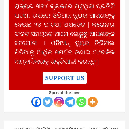
ରାଜ୍ୟର ୩୧୪ ବ୍ଲକରେ ଘଟୁଥିବା ପ୍ରତିଟି
ଘଟଣା ଉପରେ ଓଡିଆନ୍ ନ୍ୟୁଜ ଆପଣଙ୍କୁ
ଦେଉଛି ୨୪ ଘଂଟିଆ ଅପଡେଟ | କରୋନାର
ସଂକଟ ସମୟରେ ଆମେ ଲୋଡୁଛୁ ଆପଣଙ୍କ
ସହଯୋଗ । ଓଡିଆନ୍ ନ୍ୟୁଜ ଡିଜିଟାଲ
ମିଡିଆକୁ ଆର୍ଥିକ ସମର୍ଥନ ଜଣାଇ ଆଂଚଳିକ
ସାମ୍ବାଦିକତାକୁ ଶକ୍ତିଶାଳୀ କରନ୍ତୁ |
SUPPORT US
Spread the love
Post