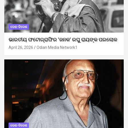
ଦେଶ-ବିଦେଶ
ଭାରତୀୟ ଫଟୋଗ୍ରାଫିର ‘ଜନକ’ ରଘୁ ରାୟଙ୍କ ପରଲୋକ
April 26, 2026
Odian Media Network1
ଦେଶ-ବିଦେଶ