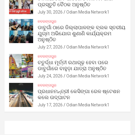
ପ୍ରସ୍ତୁତି ବୈଠକ ଅନୁଷ୍ଠିତ
July 30, 2026
Odian Media Network1
ନବରଙ୍ଗପୁର
ଡାବୁଗାଁ ଠାରେ ଜିଲ୍ଲାପାଳଙ୍କ ବ୍ଲକ ସ୍ତରୀୟ
ଯୁଗ୍ମ ଅଭିଯୋଗ ଶୁଣାଣି କାର୍ଯ୍ୟକ୍ରମ
ଅନୁଷ୍ଠିତ
July 27, 2026
Odian Media Network1
ନବରଙ୍ଗପୁର
ଚତୁର୍ଦ୍ଧା ମୂର୍ତ୍ତୀ ରଥାରୂଢ଼ ହେବା ପରେ
ଡାବୁଗାଁରେ ବାହୁଡ଼ା ଯାତ୍ରା ଅନୁଷ୍ଠିତ
July 24, 2026
Odian Media Network1
ନବରଙ୍ଗପୁର
ପ୍ରଧାନମନ୍ତ୍ରୀ କେସିଙ୍ଗା ରେଳ ଷ୍ଟେଶନ
କଲେ ଉଦ୍‌ଘାଟନ
July 17, 2026
Odian Media Network1