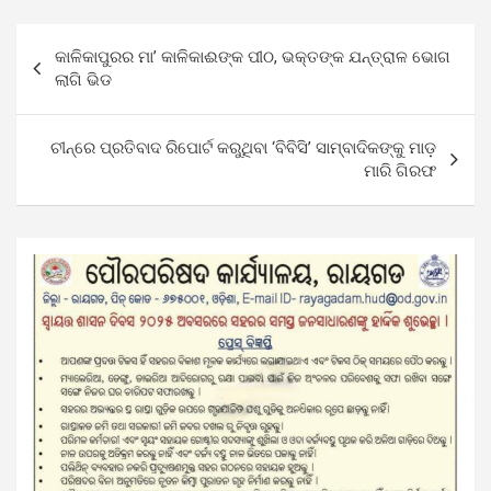
Post
କାଳିକାପୁରର ମା’ କାଳିକାଈଙ୍କ ପୀଠ, ଭକ୍ତଙ୍କ ଯନ୍ତ୍ରାଳ ଭୋଗ
navigation
ଲାଗି ଭିଡ
ଚୀନ୍‌ରେ ପ୍ରତିବାଦ ରିପୋର୍ଟ କରୁଥିବା ‘ବିବିସି’ ସାମ୍ବାଦିକଙ୍କୁ ମାଡ଼
ମାରି ଗିରଫ