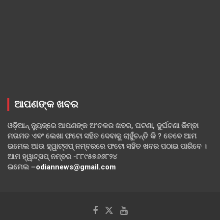
ଆପଣଙ୍କ ଖବର
ଓଡ଼ିଆନ୍ ନ୍ୟୁଜ୍‌ରେ ଆପଣଙ୍କ ଅଂଚଳର ଖବର, ଘଟଣା, ଦୁର୍ଘଟଣା କିମ୍ବା
ମତାମତ ଏବଂ ଲେଖା ଫଟୋ ସହିତ ଦେବାକୁ ଚାହୁଁଚନ୍ତି କି ? ତେବେ ଆମ
ଇମେଲ ଆଉ ହ୍ୱାଟ୍‌ସପ୍ ନମ୍ବରରେ ଫଟୋ ସହିତ ଖବର ପଠାଇ ପାରିବେ ।
ଆମ ହ୍ୱାଟ୍‌ସପ୍ ନମ୍ବର -୮୮୯୫୭୬୬୮୨୪
ଇମେଲ –
odiannews@gmail.com