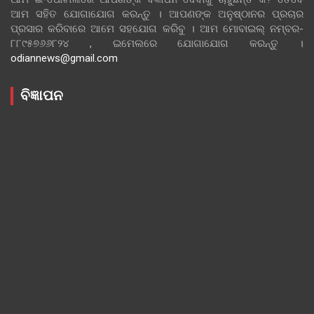
ଆମ ସହିତ ଯୋଗାଯୋଗ କରନ୍ତୁ । ଆପଣଙ୍କ ଅନୁଷ୍ଠାନର ପ୍ରଚାର
ପ୍ରସାର କରିବାରେ ଆମେ ସହଯୋଗ କରିବୁ । ଆମ ମୋବାଇଲ୍ ନମ୍ବର-
୮୮୯୫୭୬୬୮୨୪ , ଇମେଲରେ ଯୋଗାଯୋଗ କରନ୍ତୁ ।
odiannews@gmail.com
ବିଜ୍ଞାପନ