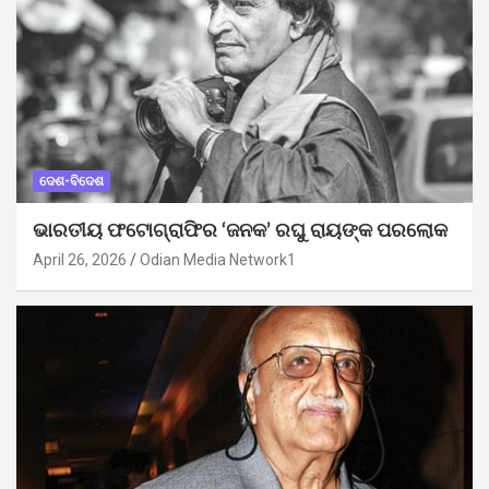
ଦେଶ-ବିଦେଶ
ଭାରତୀୟ ଫଟୋଗ୍ରାଫିର ‘ଜନକ’ ରଘୁ ରାୟଙ୍କ ପରଲୋକ
April 26, 2026
Odian Media Network1