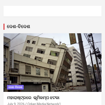
ଦେଶ-ବିଦେଶ
ଦେଶ-ବିଦେଶ
ମହାରାଷ୍ଟ୍ରରେ ଭୂମିକମ୍ପ ଝଟକା
July 9, 2026
Odian Media Network1