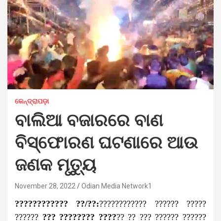
କେନ୍ଦ୍ରାପଡ଼ା
ବାଲିଆ ବଜାରରେ ବାଣ
ବିସ୍ଫୋରଣ ଘଟଣାରେ ଆଉ
ଜଣକ ମୃତ୍ୟୁ
November 28, 2022
Odian Media Network1
???????????? ??/??:
???????????? ?????? ?????
??????
??? ???????? ????
?? ?? ??? ?????? ??????