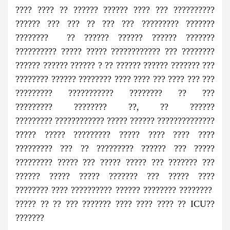
???? ???? ?? ?????? ?????? ???? ??? ??????????
?????? ??? ??? ?? ??? ??? ????????? ???????
???????? ?? ?????? ?????? ?????? ???????
?????????? ????? ????? ???????????? ??? ????????
?????? ?????? ?????? ? ?? ?????? ?????? ??????? ???
???????? ?????? ???????? ???? ???? ??? ???? ??? ???
????????? ??????????? ???????? ?? ???
????????? ???????? ??, ?? ??????
????????? ???????????? ????? ?????? ??????????????
????? ????? ????????? ????? ???? ???? ????
????????? ??? ?? ????????? ?????? ??? ?????
????????? ????? ??? ????? ????? ??? ??????? ???
?????? ????? ????? ??????? ??? ????? ????
???????? ???? ?????????? ?????? ???????? ????????
????? ?? ?? ??? ??????? ???? ???? ???? ?? ICU??
???????