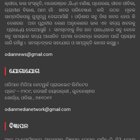
କ୍ରୀଡା, କଳା ସଂସ୍କୃତି, ମନୋରଞ୍ଜନ ,ଭିନ୍ନ ମଣିଷ, ପ୍ରେରଣା, ଜୀବନ ଜୀବିକା,
ଗ୍ରାମୀଣ ବିକାଶ, ଆମ ଗାଁ ଖବର ପରିବେଷଣ କରି ଗଠନ ମୂଳକ
ସାମ୍ବାଦିକତାକୁ ଗୁରୁତ୍ୱ ଦେଇଆସିଛି । ଓଡ଼ିଶାର ସବୁ ଜିଲା ଖବର ହେଉ କି
ଦେଶରର ଅବା ପୃଥିବୀର କୋଣ ଅନୁକୋଣର ଭଲ ଏବ ସତ୍ୟ ଖବରକୁ
ପ୍ରାଧାନ୍ୟ ଦେଇଆସୁଛି । ସମସ୍ତଙ୍କୁ ନିଜ ହାତ ପାହାନ୍ତାରେ ସବୁ ବେଳେ
ସବୁ ସମୟରେ ସତ୍ୟ ଆଧାରିତ ଘଟଣା ଉପଲବ୍ଧ କରାଇବା ପାଇଁ ପ୍ରୟାସ
ଜାରି ରଖିଛୁ। ସମସ୍ତଙ୍କର ସହଯୋଗ ଓ ସମ୍ପୃକ୍ତି କାମନା କରୁଛୁ।
odiannews@gmail.com
ଯୋଗାଯୋଗ
ଓଡିଆନ ମିଡିଆ ନେଟୱର୍କ ପ୍ରାଇଭେଟ ଲିମିଟେଡ
ପ୍ଲଟ – ୧୨୦୯, ଗଡସାହି ନୟାପଲ୍ଲୀ , ଭୁବନେଶ୍ଵର
ଖୋର୍ଦ୍ଧା, ଓଡିଶା , ୭୫୧୦୧୨
odianmedianetwork@gmail.com
ବିଜ୍ଞାପନ
ଆମ ଇ-ପୋର୍ଟାଲରେ ଆପଣଙ୍କ ବିଜ୍ଞାପନ ଦେବାକୁ ଚାହୁଁଛନ୍ତି କି? ତେବେ