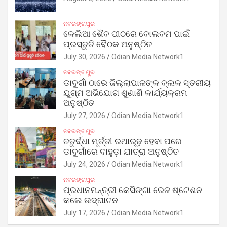
ନବରଙ୍ଗପୁର
କେଲିଆ ଶୈବ ପୀଠରେ ବୋଲବମ ପାଇଁ
ପ୍ରସ୍ତୁତି ବୈଠକ ଅନୁଷ୍ଠିତ
July 30, 2026
Odian Media Network1
ନବରଙ୍ଗପୁର
ଡାବୁଗାଁ ଠାରେ ଜିଲ୍ଲାପାଳଙ୍କ ବ୍ଲକ ସ୍ତରୀୟ
ଯୁଗ୍ମ ଅଭିଯୋଗ ଶୁଣାଣି କାର୍ଯ୍ୟକ୍ରମ
ଅନୁଷ୍ଠିତ
July 27, 2026
Odian Media Network1
ନବରଙ୍ଗପୁର
ଚତୁର୍ଦ୍ଧା ମୂର୍ତ୍ତୀ ରଥାରୂଢ଼ ହେବା ପରେ
ଡାବୁଗାଁରେ ବାହୁଡ଼ା ଯାତ୍ରା ଅନୁଷ୍ଠିତ
July 24, 2026
Odian Media Network1
ନବରଙ୍ଗପୁର
ପ୍ରଧାନମନ୍ତ୍ରୀ କେସିଙ୍ଗା ରେଳ ଷ୍ଟେଶନ
କଲେ ଉଦ୍‌ଘାଟନ
July 17, 2026
Odian Media Network1