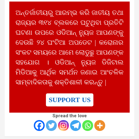
ଅନ୍ତର୍ଜାତୀୟରୁ ଆରମ୍ଭ କରି ଜାତୀୟ ତଥା
ରାଜ୍ୟର ୩୧୪ ବ୍ଲକରେ ଘଟୁଥିବା ପ୍ରତିଟି
ଘଟଣା ଉପରେ ଓଡିଆନ୍ ନ୍ୟୁଜ ଆପଣଙ୍କୁ
ଦେଉଛି ୨୪ ଘଂଟିଆ ଅପଡେଟ | କରୋନାର
ସଂକଟ ସମୟରେ ଆମେ ଲୋଡୁଛୁ ଆପଣଙ୍କ
ସହଯୋଗ । ଓଡିଆନ୍ ନ୍ୟୁଜ ଡିଜିଟାଲ
ମିଡିଆକୁ ଆର୍ଥିକ ସମର୍ଥନ ଜଣାଇ ଆଂଚଳିକ
ସାମ୍ବାଦିକତାକୁ ଶକ୍ତିଶାଳୀ କରନ୍ତୁ |
SUPPORT US
Spread the love