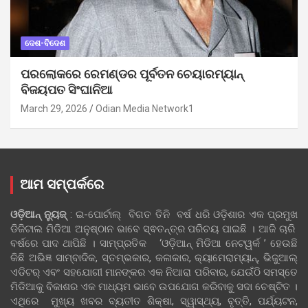
ଦେଶ-ବିଦେଶ
ପରଲୋକରେ ରେମଣ୍ଡର ପୂର୍ବତନ ଚେୟାରମ୍ୟାନ୍
ବିଜୟପତ ସିଂଘାନିଆ
March 29, 2026
Odian Media Network1
ଆମ ସମ୍ପର୍କରେ
ଓଡ଼ିଆନ୍‍ ନ୍ୟୁଜ୍‍
: ଇ-ପୋର୍ଟାଲ୍ ବିଗତ ତିନି ବର୍ଷ ଧରି ଓଡ଼ିଶାର ଏକ ପ୍ରମୁଖ
ଡିଜିଟାଲ ମିଡିଆ ଅନୁଷ୍ଠାନ ଭାବେ ସ୍ଵତନ୍ତ୍ର ପରିଚୟ ପାଇଛି । ଆଜି ଚାରି
ବର୍ଷରେ ପାଦ ଥାପିଛି । ସାମ୍ପ୍ରତିକ ‘ଓଡ଼ିଆନ୍‍ ମିଡିଆ ନେଟୱର୍କ ’ ହେଉଛି
କିଛି ଅଭିଜ୍ଞ ସାମ୍ବାଦିକ, ସ୍ତମ୍ଭକାର, କଳାକାର, କ୍ୟାମେରାମ୍ୟାନ୍, ଭିଜୁଆଲ୍
ଏଡିଟର୍ ଏବଂ ସହଯୋଗୀ ମାନଙ୍କର ଏକ ନିଆରା ପରିବାର, ଯେଉଁଠି ସମସ୍ତେ
ମିଡିଆକୁ ବିକାଶର ଏକ ମାଧ୍ୟମ ଭାବେ ଉପଯୋଗ କରିବାକୁ ସଦା ଚେଷ୍ଟିତ ।
ଏଥିରେ ମୁଖ୍ୟ ଖବର ବ୍ୟତୀତ ଶିକ୍ଷା, ସ୍ୱାସ୍ଥ୍ୟ, ବୃତ୍ତି, ପର୍ଯ୍ୟଟନ,