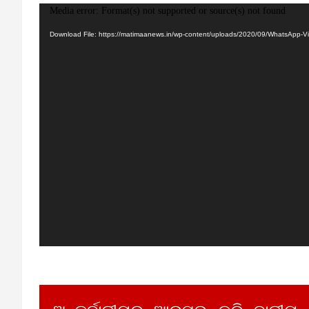
Video
Media error: Format(s) not supported or source(s) not found
Player
Download File: https://matimaanews.in/wp-content/uploads/2020/09/WhatsApp-