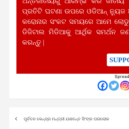
ଅନ୍ତର୍ଜାତୀୟରୁ ଆରମ୍ଭ କରି ଜାତୀୟ
ପ୍ରତିଟି ଘଟଣା ଉପରେ ଓଡିଆନ୍ ନ୍ୟୁଜ
କରୋନାର ସଂକଟ ସମୟରେ ଆମେ ଲୋଡୁଛ
ଡିଜିଟାଲ ମିଡିଆକୁ ଆର୍ଥିକ ସମର୍ଥନ ଜଣ
କରନ୍ତୁ |
SUPP
Spread
Post
ପୂର୍ବତନ କେନ୍ଦ୍ର ମନ୍ତ୍ରୀ ଯଶବନ୍ତ ସିଂଙ୍କ ପରଲୋକ
navigation