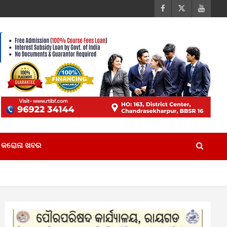
କରୋନା ଖବର