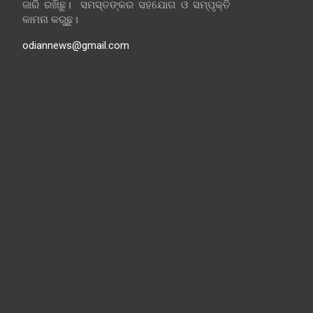
ଜାରି ରଖିଛୁ। ସମସ୍ତଙ୍କର ସହଯୋଗ ଓ ସମ୍ପୃକ୍ତି
କାମନା କରୁଛୁ।
odiannews@gmail.com