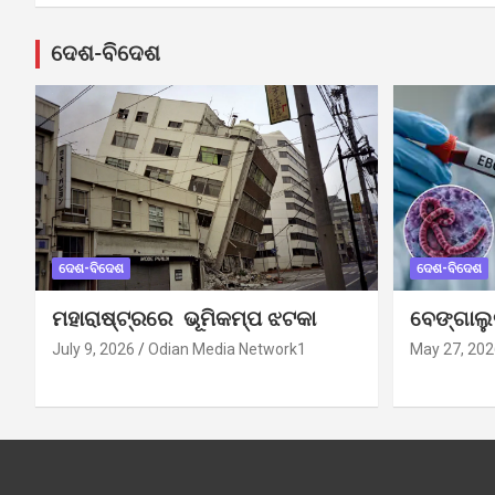
ଦେଶ-ବିଦେଶ
ଦେଶ-ବିଦେଶ
ଦେଶ-ବିଦେଶ
ମହାରାଷ୍ଟ୍ରରେ ଭୂମିକମ୍ପ ଝଟକା
ବେଙ୍ଗାଲ
July 9, 2026
Odian Media Network1
May 27, 202