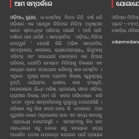
ଆମ ସମ୍ପର୍କରେ
ଯୋଗାଯ
ଓଡ଼ିଆନ୍‍ ନ୍ୟୁଜ୍‍
: ଇ-ପୋର୍ଟାଲ୍ ବିଗତ ତିନି ବର୍ଷ ଧରି
ଓଡିଆନ ମିଡିଆ
ଓଡ଼ିଶାର ଏକ ପ୍ରମୁଖ ଡିଜିଟାଲ ମିଡିଆ ଅନୁଷ୍ଠାନ
ପ୍ଲଟ – ୧୨୦୯,
ଭାବେ ସ୍ଵତନ୍ତ୍ର ପରିଚୟ ପାଇଛି । ଆଜି ଚାରି
ଖୋର୍ଦ୍ଧା, ଓଡିଶ
ବର୍ଷରେ ପାଦ ଥାପିଛି । ସାମ୍ପ୍ରତିକ ‘ଓଡ଼ିଆନ୍‍ ମିଡିଆ
odianmedian
ନେଟୱର୍କ ’ ହେଉଛି କିଛି ଅଭିଜ୍ଞ ସାମ୍ବାଦିକ,
ସ୍ତମ୍ଭକାର, କଳାକାର, କ୍ୟାମେରାମ୍ୟାନ୍, ଭିଜୁଆଲ୍
ଏଡିଟର୍ ଏବଂ ସହଯୋଗୀ ମାନଙ୍କର ଏକ ନିଆରା
ପରିବାର, ଯେଉଁଠି ସମସ୍ତେ ମିଡିଆକୁ ବିକାଶର ଏକ
ମାଧ୍ୟମ ଭାବେ ଉପଯୋଗ କରିବାକୁ ସଦା ଚେଷ୍ଟିତ ।
ଏଥିରେ ମୁଖ୍ୟ ଖବର ବ୍ୟତୀତ ଶିକ୍ଷା, ସ୍ୱାସ୍ଥ୍ୟ,
ବୃତ୍ତି, ପର୍ଯ୍ୟଟନ, କ୍ରୀଡା, କଳା ସଂସ୍କୃତି,
ମନୋରଞ୍ଜନ ,ଭିନ୍ନ ମଣିଷ, ପ୍ରେରଣା, ଜୀବନ ଜୀବିକା,
ଗ୍ରାମୀଣ ବିକାଶ, ଆମ ଗାଁ ଖବର ପରିବେଷଣ କରି
ଗଠନ ମୂଳକ ସାମ୍ବାଦିକତାକୁ ଗୁରୁତ୍ୱ ଦେଇଆସିଛି ।
ଓଡ଼ିଶାର ସବୁ ଜିଲା ଖବର ହେଉ କି ଦେଶରର ଅବା
ପୃଥିବୀର କୋଣ ଅନୁକୋଣର ଭଲ ଏବ ସତ୍ୟ ଖବରକୁ
ପ୍ରାଧାନ୍ୟ ଦେଇଆସୁଛି । ସମସ୍ତଙ୍କୁ ନିଜ ହାତ
ପାହାନ୍ତାରେ ସବୁ ବେଳେ ସବୁ ସମୟରେ ସତ୍ୟ
ଆଧାରିତ ଘଟଣା ଉପଲବ୍ଧ କରାଇବା ପାଇଁ ପ୍ରୟାସ