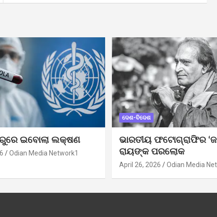
ଦେଶ-ବିଦେଶ
ୁରୁରେ ଇବୋଲା ଲକ୍ଷଣ
ଭାରତୀୟ ଫଟୋଗ୍ରାଫିର ‘ଜ
ରାୟଙ୍କ ପରଲୋକ
6
Odian Media Network1
April 26, 2026
Odian Media Ne