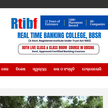
ଖେଳ
ବିଶେଷ
ସ୍ୱାସ୍ଥ୍ୟ
କଳା ଓ ସଂସ୍କୃତି
ଟେକ୍ନୋଲୋଜି