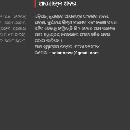
ଆପଣଙ୍କ ଖବର
୍ଞାପନ ଦେବାକୁ
ଓଡ଼ିଆନ୍ ନ୍ୟୁଜ୍‌ରେ ଆପଣଙ୍କ ଅଂଚଳର ଖବର,
ହିତ ଯୋଗାଯୋଗ
ଘଟଣା, ଦୁର୍ଘଟଣା କିମ୍ବା ମତାମତ ଏବଂ ଲେଖା ଫଟୋ
୍ରଚାର ପ୍ରସାର
ସହିତ ଦେବାକୁ ଚାହୁଁଚନ୍ତି କି ? ତେବେ ଆମ ଇମେଲ
 ଆମ ମୋବାଇଲ୍
ଆଉ ହ୍ୱାଟ୍‌ସପ୍ ନମ୍ବରରେ ଫଟୋ ସହିତ ଖବର
ଲରେ ଯୋଗାଯୋଗ
ପଠାଇ ପାରିବେ ।
ଆମ ହ୍ୱାଟ୍‌ସପ୍ ନମ୍ବର -୮୮୯୫୭୬୬୮୨୪
ଇମେଲ –
odiannews@gmail.com