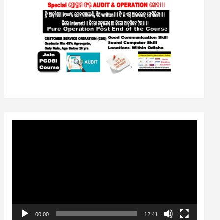
Video
Player
00:00
12:41