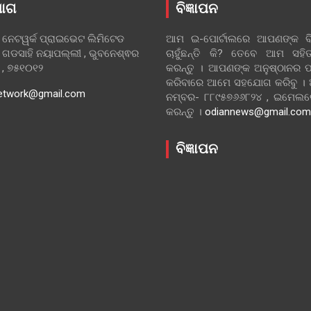
ୋଗ
ବିଜ୍ଞାପନ
 ନେଟୱର୍କ ପ୍ରାଇଭେଟ ଲିମିଟେଡ
ଆମ ଇ-ପୋର୍ଟାଲରେ ଆପଣଙ୍କ ବିଜ
 ଗଡସାହି ନୟାପଲ୍ଲୀ , ଭୁବନେଶ୍ଵର
ଚାହୁଁଛନ୍ତି କି? ତେବେ ଆମ ସ
ା , ୭୫୧୦୧୨
କରନ୍ତୁ । ଆପଣଙ୍କ ଅନୁଷ୍ଠାନର ପ
କରିବାରେ ଆମେ ସହଯୋଗ କରିବୁ ।
etwork@gmail.com
ନମ୍ବର- ୮୮୯୫୭୬୬୮୨୪ , ଇମେ
କରନ୍ତୁ ।
odiannews@gmail.com
ବିଜ୍ଞାପନ