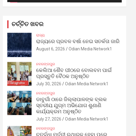
ଚର୍ଚ୍ଚିତ ଖବର
ରାଜ୍ୟ
ରାଜ୍ୟରେ ପ୍ରବଳ ବର୍ଷା ନେଇ ସତର୍କତା ଜାରି
August 6, 2026
Odian Media Network1
ନବରଙ୍ଗପୁର
କେଲିଆ ଶୈବ ପୀଠରେ ବୋଲବମ ପାଇଁ
ପ୍ରସ୍ତୁତି ବୈଠକ ଅନୁଷ୍ଠିତ
July 30, 2026
Odian Media Network1
ନବରଙ୍ଗପୁର
ଡାବୁଗାଁ ଠାରେ ଜିଲ୍ଲାପାଳଙ୍କ ବ୍ଲକ
ସ୍ତରୀୟ ଯୁଗ୍ମ ଅଭିଯୋଗ ଶୁଣାଣି
କାର୍ଯ୍ୟକ୍ରମ ଅନୁଷ୍ଠିତ
July 27, 2026
Odian Media Network1
ନବରଙ୍ଗପୁର
ଚତୁର୍ଦ୍ଧା ମୂର୍ତ୍ତୀ ରଥାରୂଢ଼ ହେବା ପରେ