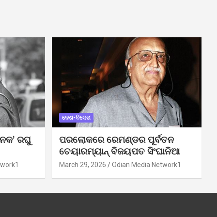
ଦେଶ-ବିଦେଶ
ନକ’ ରଘୁ
ପରଲୋକରେ ରେମଣ୍ଡର ପୂର୍ବତନ
ଚେୟାରମ୍ୟାନ୍ ବିଜୟପତ ସିଂଘାନିଆ
twork1
March 29, 2026
Odian Media Network1