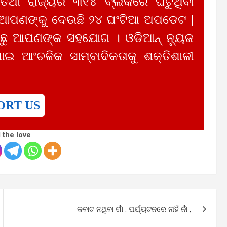
 ତଥା ରାଜ୍ୟର ୩୧୪ ବ୍ଲକରେ ଘଟୁଥିବା
 ଆପଣଙ୍କୁ ଦେଉଛି ୨୪ ଘଂଟିଆ ଅପଡେଟ |
ୁ ଆପଣଙ୍କ ସହଯୋଗ । ଓଡିଆନ୍ ନ୍ୟୁଜ
ାଇ ଆଂଚଳିକ ସାମ୍ବାଦିକତାକୁ ଶକ୍ତିଶାଳୀ
ORT US
 the love
କବାଟ ନଥିବା ଗାଁ : ପର୍ଯ୍ୟଟନରେ ନାହିଁ ନାଁ ,