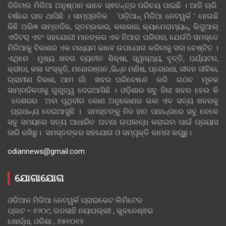
ଡିଜିଟାଲ ମିଡିଆ ଅନୁଷ୍ଠାନ ଭାବେ ସ୍ଵତନ୍ତ୍ର ପରିଚୟ ପାଇଛି । ଆଜି ଚାରି
ବର୍ଷରେ ପାଦ ଥାପିଛି । ସାମ୍ପ୍ରତିକ ‘ଓଡ଼ିଆନ୍‍ ମିଡିଆ ନେଟୱର୍କ ’ ହେଉଛି
କିଛି ଅଭିଜ୍ଞ ସାମ୍ବାଦିକ, ସ୍ତମ୍ଭକାର, କଳାକାର, କ୍ୟାମେରାମ୍ୟାନ୍, ଭିଜୁଆଲ୍
ଏଡିଟର୍ ଏବଂ ସହଯୋଗୀ ମାନଙ୍କର ଏକ ନିଆରା ପରିବାର, ଯେଉଁଠି ସମସ୍ତେ
ମିଡିଆକୁ ବିକାଶର ଏକ ମାଧ୍ୟମ ଭାବେ ଉପଯୋଗ କରିବାକୁ ସଦା ଚେଷ୍ଟିତ ।
ଏଥିରେ ମୁଖ୍ୟ ଖବର ବ୍ୟତୀତ ଶିକ୍ଷା, ସ୍ୱାସ୍ଥ୍ୟ, ବୃତ୍ତି, ପର୍ଯ୍ୟଟନ,
କ୍ରୀଡା, କଳା ସଂସ୍କୃତି, ମନୋରଞ୍ଜନ ,ଭିନ୍ନ ମଣିଷ, ପ୍ରେରଣା, ଜୀବନ ଜୀବିକା,
ଗ୍ରାମୀଣ ବିକାଶ, ଆମ ଗାଁ ଖବର ପରିବେଷଣ କରି ଗଠନ ମୂଳକ
ସାମ୍ବାଦିକତାକୁ ଗୁରୁତ୍ୱ ଦେଇଆସିଛି । ଓଡ଼ିଶାର ସବୁ ଜିଲା ଖବର ହେଉ କି
ଦେଶରର ଅବା ପୃଥିବୀର କୋଣ ଅନୁକୋଣର ଭଲ ଏବ ସତ୍ୟ ଖବରକୁ
ପ୍ରାଧାନ୍ୟ ଦେଇଆସୁଛି । ସମସ୍ତଙ୍କୁ ନିଜ ହାତ ପାହାନ୍ତାରେ ସବୁ ବେଳେ
ସବୁ ସମୟରେ ସତ୍ୟ ଆଧାରିତ ଘଟଣା ଉପଲବ୍ଧ କରାଇବା ପାଇଁ ପ୍ରୟାସ
ଜାରି ରଖିଛୁ। ସମସ୍ତଙ୍କର ସହଯୋଗ ଓ ସମ୍ପୃକ୍ତି କାମନା କରୁଛୁ।
odiannews@gmail.com
ଯୋଗାଯୋଗ
ଓଡିଆନ ମିଡିଆ ନେଟୱର୍କ ପ୍ରାଇଭେଟ ଲିମିଟେଡ
ପ୍ଲଟ – ୧୨୦୯, ଗଡସାହି ନୟାପଲ୍ଲୀ , ଭୁବନେଶ୍ଵର
ଖୋର୍ଦ୍ଧା, ଓଡିଶା , ୭୫୧୦୧୨