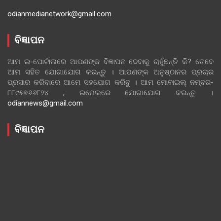
odianmedianetwork@gmail.com
ବିଜ୍ଞାପନ
ଆମ ଇ-ପୋର୍ଟାଲରେ ଆପଣଙ୍କ ବିଜ୍ଞାପନ ଦେବାକୁ ଚାହୁଁଛନ୍ତି କି? ତେବେ
ଆମ ସହିତ ଯୋଗାଯୋଗ କରନ୍ତୁ । ଆପଣଙ୍କ ଅନୁଷ୍ଠାନର ପ୍ରଚାର
ପ୍ରସାର କରିବାରେ ଆମେ ସହଯୋଗ କରିବୁ । ଆମ ମୋବାଇଲ୍ ନମ୍ବର-
୮୮୯୫୭୬୬୮୨୪ , ଇମେଲରେ ଯୋଗାଯୋଗ କରନ୍ତୁ ।
odiannews@gmail.com
ବିଜ୍ଞାପନ