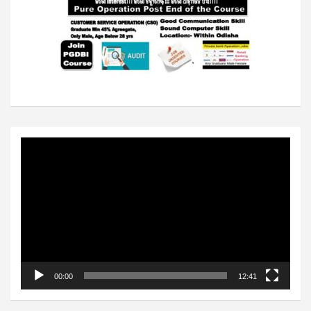
Video
Player
00:00
12:41