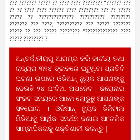
??? ??????? ????? ?? ???? ???? ???????? “?????? ???
?? ?? ???? ???? ?????? ???? ???????? ??? ?? ?????
????? ?? ?????????????? ?????????? ????????
??????? ??? ????, ?????????? ??? ????? ???????
????? ?? ??? ????? ???????? “????????????? ????
????? ???????? ?
ଅନ୍ତର୍ଜାତୀୟରୁ ଆରମ୍ଭ କରି ଜାତୀୟ ତଥା
ରାଜ୍ୟର ୩୧୪ ବ୍ଲକରେ ଘଟୁଥିବା ପ୍ରତିଟି
ଘଟଣା ଉପରେ ଓଡିଆନ୍ ନ୍ୟୁଜ ଆପଣଙ୍କୁ
ଦେଉଛି ୨୪ ଘଂଟିଆ ଅପଡେଟ | କରୋନାର
ସଂକଟ ସମୟରେ ଆମେ ଲୋଡୁଛୁ ଆପଣଙ୍କ
ସହଯୋଗ । ଓଡିଆନ୍ ନ୍ୟୁଜ ଡିଜିଟାଲ
ମିଡିଆକୁ ଆର୍ଥିକ ସମର୍ଥନ ଜଣାଇ ଆଂଚଳିକ
ସାମ୍ବାଦିକତାକୁ ଶକ୍ତିଶାଳୀ କରନ୍ତୁ |