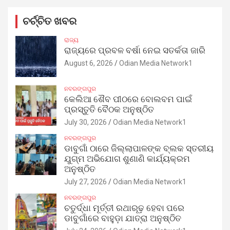
ଚର୍ଚ୍ଚିତ ଖବର
ରାଜ୍ୟ
ରାଜ୍ୟରେ ପ୍ରବଳ ବର୍ଷା ନେଇ ସତର୍କତା ଜାରି
August 6, 2026
Odian Media Network1
ନବରଙ୍ଗପୁର
କେଲିଆ ଶୈବ ପୀଠରେ ବୋଲବମ ପାଇଁ
ପ୍ରସ୍ତୁତି ବୈଠକ ଅନୁଷ୍ଠିତ
July 30, 2026
Odian Media Network1
ନବରଙ୍ଗପୁର
ଡାବୁଗାଁ ଠାରେ ଜିଲ୍ଲାପାଳଙ୍କ ବ୍ଲକ ସ୍ତରୀୟ
ଯୁଗ୍ମ ଅଭିଯୋଗ ଶୁଣାଣି କାର୍ଯ୍ୟକ୍ରମ
ଅନୁଷ୍ଠିତ
July 27, 2026
Odian Media Network1
ନବରଙ୍ଗପୁର
ଚତୁର୍ଦ୍ଧା ମୂର୍ତ୍ତୀ ରଥାରୂଢ଼ ହେବା ପରେ
ଡାବୁଗାଁରେ ବାହୁଡ଼ା ଯାତ୍ରା ଅନୁଷ୍ଠିତ