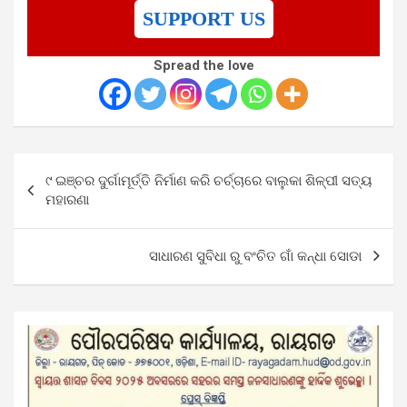
SUPPORT US
Spread the love
Post
୯ ଇଞ୍ଚର ଦୁର୍ଗାମୂର୍ତ୍ତି ନିର୍ମାଣ କରି ଚର୍ଚ୍ଚାରେ ବାଲୁକା ଶିଳ୍ପୀ ସତ୍ୟ
navigation
ମହାରଣା
ସାଧାରଣ ସୁବିଧା ରୁ ବଂଚିତ ଗାଁ କନ୍ଧା ସୋଡା