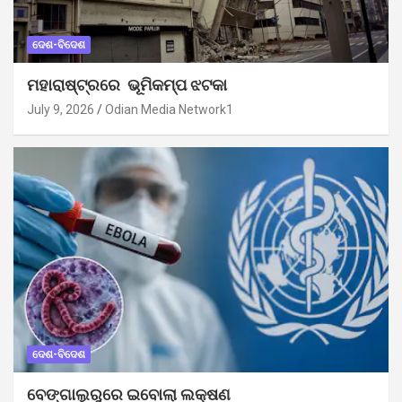
ଦେଶ-ବିଦେଶ
ମହାରାଷ୍ଟ୍ରରେ ଭୂମିକମ୍ପ ଝଟକା
July 9, 2026
Odian Media Network1
ଦେଶ-ବିଦେଶ
ବେଙ୍ଗାଲୁରୁରେ ଇବୋଲା ଲକ୍ଷଣ