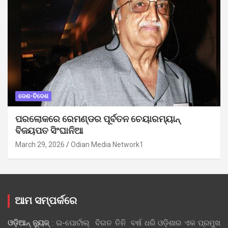
ଦେଶ-ବିଦେଶ
ପରଲୋକରେ ରେମଣ୍ଡର ପୂର୍ବତନ ଚେୟାରମ୍ୟାନ୍
ବିଜୟପତ ସିଂଘାନିଆ
March 29, 2026
Odian Media Network1
ଆମ ସମ୍ପର୍କରେ
ଓଡ଼ିଆନ୍‍ ନ୍ୟୁଜ୍‍
: ଇ-ପୋର୍ଟାଲ୍ ବିଗତ ତିନି ବର୍ଷ ଧରି ଓଡ଼ିଶାର ଏକ ପ୍ରମୁଖ