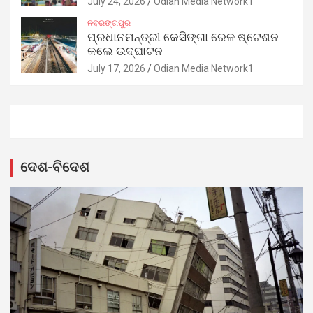
July 24, 2026
Odian Media Network1
ନବରଙ୍ଗପୁର
ପ୍ରଧାନମନ୍ତ୍ରୀ କେସିଙ୍ଗା ରେଳ ଷ୍ଟେଶନ
କଲେ ଉଦ୍‌ଘାଟନ
July 17, 2026
Odian Media Network1
ଦେଶ-ବିଦେଶ