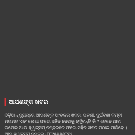
ଆପଣଙ୍କ ଖବର
ଓଡ଼ିଆନ୍ ନ୍ୟୁଜ୍‌ରେ ଆପଣଙ୍କ ଅଂଚଳର ଖବର, ଘଟଣା, ଦୁର୍ଘଟଣା କିମ୍ବା
ମତାମତ ଏବଂ ଲେଖା ଫଟୋ ସହିତ ଦେବାକୁ ଚାହୁଁଚନ୍ତି କି ? ତେବେ ଆମ
ଇମେଲ ଆଉ ହ୍ୱାଟ୍‌ସପ୍ ନମ୍ବରରେ ଫଟୋ ସହିତ ଖବର ପଠାଇ ପାରିବେ ।
ଆମ ହ୍ୱାଟ୍‌ସପ୍ ନମ୍ବର -୮୮୯୫୭୬୬୮୨୪