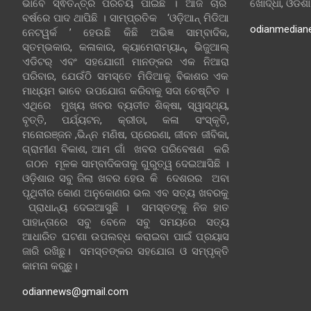
ଭାବେ ସ୍ଵତନ୍ତ୍ର ପରିଚୟ ପାଇଛି । ଆଜି ଚାରି
ଖୋର୍ଦ୍ଧା, ଓଡିଶ
ବର୍ଷରେ ପାଦ ଥାପିଛି । ସାମ୍ପ୍ରତିକ ‘ଓଡ଼ିଆନ୍‍ ମିଡିଆ
odianmedian
ନେଟୱର୍କ ’ ହେଉଛି କିଛି ଅଭିଜ୍ଞ ସାମ୍ବାଦିକ,
ସ୍ତମ୍ଭକାର, କଳାକାର, କ୍ୟାମେରାମ୍ୟାନ୍, ଭିଜୁଆଲ୍
ଏଡିଟର୍ ଏବଂ ସହଯୋଗୀ ମାନଙ୍କର ଏକ ନିଆରା
ପରିବାର, ଯେଉଁଠି ସମସ୍ତେ ମିଡିଆକୁ ବିକାଶର ଏକ
ମାଧ୍ୟମ ଭାବେ ଉପଯୋଗ କରିବାକୁ ସଦା ଚେଷ୍ଟିତ ।
ଏଥିରେ ମୁଖ୍ୟ ଖବର ବ୍ୟତୀତ ଶିକ୍ଷା, ସ୍ୱାସ୍ଥ୍ୟ,
ବୃତ୍ତି, ପର୍ଯ୍ୟଟନ, କ୍ରୀଡା, କଳା ସଂସ୍କୃତି,
ମନୋରଞ୍ଜନ ,ଭିନ୍ନ ମଣିଷ, ପ୍ରେରଣା, ଜୀବନ ଜୀବିକା,
ଗ୍ରାମୀଣ ବିକାଶ, ଆମ ଗାଁ ଖବର ପରିବେଷଣ କରି
ଗଠନ ମୂଳକ ସାମ୍ବାଦିକତାକୁ ଗୁରୁତ୍ୱ ଦେଇଆସିଛି ।
ଓଡ଼ିଶାର ସବୁ ଜିଲା ଖବର ହେଉ କି ଦେଶରର ଅବା
ପୃଥିବୀର କୋଣ ଅନୁକୋଣର ଭଲ ଏବ ସତ୍ୟ ଖବରକୁ
ପ୍ରାଧାନ୍ୟ ଦେଇଆସୁଛି । ସମସ୍ତଙ୍କୁ ନିଜ ହାତ
ପାହାନ୍ତାରେ ସବୁ ବେଳେ ସବୁ ସମୟରେ ସତ୍ୟ
ଆଧାରିତ ଘଟଣା ଉପଲବ୍ଧ କରାଇବା ପାଇଁ ପ୍ରୟାସ
ଜାରି ରଖିଛୁ। ସମସ୍ତଙ୍କର ସହଯୋଗ ଓ ସମ୍ପୃକ୍ତି
କାମନା କରୁଛୁ।
odiannews@gmail.com