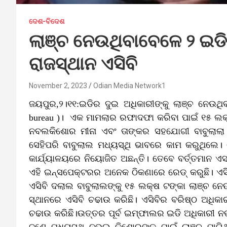
ଦେଶ-ବିଦେଶ
ଲାଞ୍ଚ ନେଉଥିବାବେଳେ ୨ ଇଡି
ରାଜସ୍ଥାନ ଏସିବି
November 2, 2023
Odian Media Network1
ଜୟପୁର,୨।୧୧:ଇଡିର ଦୁଇ ଅଧିକାରୀଙ୍କୁ ଲାଞ୍ଚ ନେଉଥିବା
bureau )। ଏକ ମାମଲାର ରଫାଦଫା କରିବା ପାଇଁ ୧୫ ଲକ୍
ନବଲକିଶୋର ମୀନା ଏବଂ ତାଙ୍କର ସହଯୋଗୀ ବାବୁଲାଲା 
ସେହିପରି ବାବୁଲାଲ ମଧ୍ୟସ୍ଥି ଭାବରେ କାମ କରୁଥିଲ
କାର୍ଯ୍ୟାଳୟରେ ନିୟୋଜିତ ଅଛନ୍ତି। ତେବେ ବର୍ତ୍ତମାନ ଏ
ଏହି ଇନ୍ସପେକ୍ଟରର ଅନେକ ଠିକଣାରେ ରେଡ୍ କରୁଛି। ଏସି
ଏସିବି ଦଲାଲ ବାବୁଲାଲଙ୍କୁ ୧୫ ଲକ୍ଷ ଟଙ୍କା ଲାଞ୍ଚ
ସ୍ଥାନରେ ଏସିବି ଚଢାଉ କରିଛି। ଏସିବିର ବରିଷ୍ଠ ଅଧିକ
ଚଢାଉ କରିଛି।ଉତ୍ତର ପୂର୍ବ ଇମ୍ଫାଲର ଇଡି ଅଧିକାରୀ ନଭ
ଜଣେ ମଧ୍ୟସ୍ଥି ନଭଲ କିଶୋରଙ୍କ ପାଇଁ ଲାଞ୍ଚ ମାଗିଥିଲ