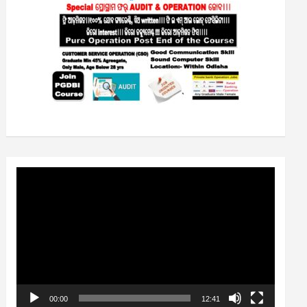
Video
Player
00:00
12:41