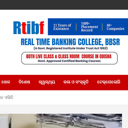
ଖେଳ
ବିଶେଷ
ସ୍ୱାସ୍ଥ୍ୟ
କଳା ଓ ସଂସ୍କୃତି
ଟେକ୍ନୋଲୋଜି
ନ ଏସିବି