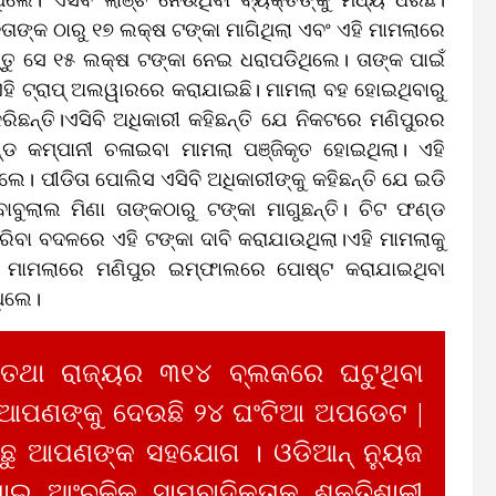
ାଙ୍କ ଠାରୁ ୧୭ ଲକ୍ଷ ଟଙ୍କା ମାଗିଥିଲା ଏବଂ ଏହି ମାମଲାରେ
୍ତୁ ସେ ୧୫ ଲକ୍ଷ ଟଙ୍କା ନେଇ ଧରାପଡିଥିଲେ। ତାଙ୍କ ପାଇଁ
ହି ଟ୍ରାପ୍‌ ଅଲୱାରରେ କରାଯାଇଛି। ମାମଲା ବହ ହୋଇଥିବାରୁ
ିଛନ୍ତି।ଏସିବି ଅଧିକାରୀ କହିଛନ୍ତି ଯେ ନିକଟରେ ମଣିପୁରର
 କମ୍ପାନୀ ଚଳାଇବା ମାମଲା ପଞ୍ଜିକୃତ ହୋଇଥିଲା। ଏହି
େ। ପୀଡିତା ପୋଲିସ ଏସିବି ଅଧିକାରୀଙ୍କୁ କହିଛନ୍ତି ଯେ ଇଡି
ୁଲାଲ ମିଣା ତାଙ୍କଠାରୁ ଟଙ୍କା ମାଗୁଛନ୍ତି। ଚିଟ ଫଣ୍ଡ
ିବା ବଦଳରେ ଏହି ଟଙ୍କା ଦାବି କରାଯାଉଥିଲା।ଏହି ମାମଲାକୁ
 ମାମଲାରେ ମଣିପୁର ଇମ୍ଫାଲରେ ପୋଷ୍ଟ କରାଯାଇଥିବା
ଥିଲେ।
 ତଥା ରାଜ୍ୟର ୩୧୪ ବ୍ଲକରେ ଘଟୁଥିବା
 ଆପଣଙ୍କୁ ଦେଉଛି ୨୪ ଘଂଟିଆ ଅପଡେଟ |
ୁ ଆପଣଙ୍କ ସହଯୋଗ । ଓଡିଆନ୍ ନ୍ୟୁଜ
ାଇ ଆଂଚଳିକ ସାମ୍ବାଦିକତାକୁ ଶକ୍ତିଶାଳୀ