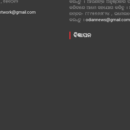
ା , ୭୫୧୦୧୨
କରନ୍ତୁ । ଆପଣଙ୍କ ଅନୁଷ୍ଠାନର ପ
କରିବାରେ ଆମେ ସହଯୋଗ କରିବୁ ।
etwork@gmail.com
ନମ୍ବର- ୮୮୯୫୭୬୬୮୨୪ , ଇମେ
କରନ୍ତୁ ।
odiannews@gmail.com
ବିଜ୍ଞାପନ