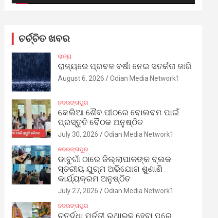
ଚର୍ଚ୍ଚିତ ଖବର
ରାଜ୍ୟ
ରାଜ୍ୟରେ ପ୍ରବଳ ବର୍ଷା ନେଇ ସତର୍କତା ଜାରି
August 6, 2026
Odian Media Network1
ନବରଙ୍ଗପୁର
କେଲିଆ ଶୈବ ପୀଠରେ ବୋଲବମ ପାଇଁ
ପ୍ରସ୍ତୁତି ବୈଠକ ଅନୁଷ୍ଠିତ
July 30, 2026
Odian Media Network1
ନବରଙ୍ଗପୁର
ଡାବୁଗାଁ ଠାରେ ଜିଲ୍ଲାପାଳଙ୍କ ବ୍ଲକ
ସ୍ତରୀୟ ଯୁଗ୍ମ ଅଭିଯୋଗ ଶୁଣାଣି
କାର୍ଯ୍ୟକ୍ରମ ଅନୁଷ୍ଠିତ
July 27, 2026
Odian Media Network1
ନବରଙ୍ଗପୁର
ଚତୁର୍ଦ୍ଧା ମୂର୍ତ୍ତୀ ରଥାରୂଢ଼ ହେବା ପରେ