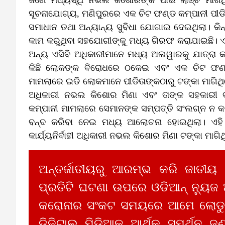
ସୂଚନାଯୋଗ୍ୟ, ମଣିପୁରରେ ଏକ ଚିଟ ଫଣ୍ଡ କମ୍ପାନୀ ପୀଡିତ
ସମାଧାନ ତଥା ଅନ୍ୟାନ୍ୟ ସୁବିଧା ଯୋଗାଇ ଦେଇଥିଲା। କିନ
କାମ କରୁଥିବା ସହଯୋଗୀଙ୍କୁ ମଧ୍ୟ ଗିରଫ କରାଯାଇଛି। ଏ
ଅନ୍ୟ ଏସିବି ଅଧିକାରୀମାନେ ମଧ୍ୟ ଅଲୱାରକୁ ଯାତ୍ରା କର
କିଛି ଲୋକଙ୍କ ବିରୋଧରେ ଠକେଇ ଏବଂ ଏକ ଚିଟ ଫଣ୍ଡ
ମାମଲାରେ ଇଡି ଲୋକମାନେ ପୀଡିତାଙ୍କଠାରୁ ଟଙ୍କା ମାଗିଥିଲ
ଅଧିକାରୀ ନଭଲ କିଶୋର ମିଣା ଏବଂ ତାଙ୍କ ସହକାରୀ ବାବ
କମ୍ପାନୀ ମାମଲାରେ ସେମାନଙ୍କ ସମ୍ପତ୍ତି ସଂଲଗ୍ନ ନ କର
ବନ୍ଦ କରିବା ନେଇ ମଧ୍ୟ ଆଲୋଚନା ହୋଇଥିଲା। ଏହି
କାର୍ଯ୍ୟନିର୍ବାହୀ ଅଧିକାରୀ ନଭଲ କିଶୋର ମିଣା ଟଙ୍କା ମାଗି
ଅନ୍ତର୍ଜାତୀୟରୁ ଆରମ୍ଭ କରି ଜାତୀୟ
ପ୍ରତିଟି ଘଟଣା ଉପରେ ଓଡିଆନ୍ ନ୍ୟୁଜ
କରୋନାର ସଂକଟ ସମୟରେ ଆମେ ଲୋଡୁଛ
ଡିଜିଟାଲ ମିଡିଆକୁ ଆର୍ଥିକ ସମର୍ଥନ ଜଣ