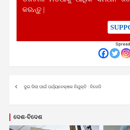
କରନ୍ତୁ |
SUPP
Spread
Post
ଦୁଇ ଜିଲା ପାଇଁ ପର୍ଯ୍ୟବେକ୍ଷକ ନିଯୁକ୍ତି : ବିଜେଡି
navigation
ଦେଶ-ବିଦେଶ