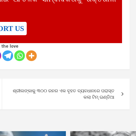
ORT US
 the love
ଶ୍ରୀଲଙ୍କାକୁ ୩୦୦ ରନର ଏକ ବୃହତ ବ୍ୟବଧାନରେ ପରାସ୍ତ
କଲା ଟିମ୍ ଇଣ୍ଡିଆ