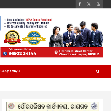
କରୋନା ଖବର