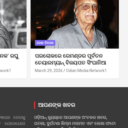
ଦେଶ-ବିଦେଶ
ନକ’ ରଘୁ
ପରଲୋକରେ ରେମଣ୍ଡର ପୂର୍ବତନ
ଚେୟାରମ୍ୟାନ୍ ବିଜୟପତ ସିଂଘାନିଆ
twork1
March 29, 2026
Odian Media Network1
ଆପଣଙ୍କ ଖବର
୍ଞାପନ ଦେବାକୁ
ଓଡ଼ିଆନ୍ ନ୍ୟୁଜ୍‌ରେ ଆପଣଙ୍କ ଅଂଚଳର ଖବର,
ହିତ ଯୋଗାଯୋଗ
ଘଟଣା, ଦୁର୍ଘଟଣା କିମ୍ବା ମତାମତ ଏବଂ ଲେଖା ଫଟୋ