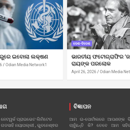
ଦେଶ-ବିଦେଶ
ୁରୁରେ ଇବୋଲା ଲକ୍ଷଣ
ଭାରତୀୟ ଫଟୋଗ୍ରାଫିର ‘ଜ
ରାୟଙ୍କ ପରଲୋକ
6
Odian Media Network1
April 26, 2026
Odian Media Ne
ୋଗ
ବିଜ୍ଞାପନ
 ନେଟୱର୍କ ପ୍ରାଇଭେଟ ଲିମିଟେଡ
ଆମ ଇ-ପୋର୍ଟାଲରେ ଆପଣଙ୍କ ବିଜ
 ଗଡସାହି ନୟାପଲ୍ଲୀ , ଭୁବନେଶ୍ଵର
ଚାହୁଁଛନ୍ତି କି? ତେବେ ଆମ ସ