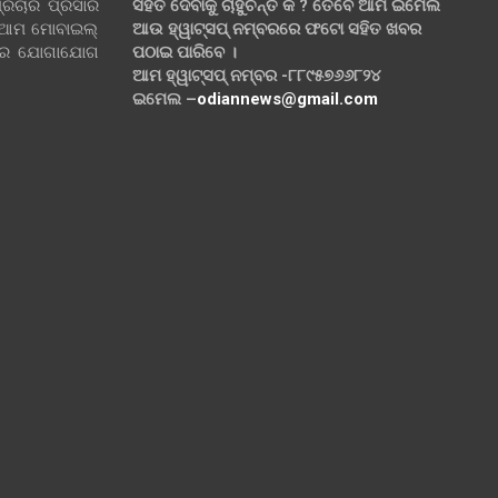
୍ରଚାର ପ୍ରସାର
ସହିତ ଦେବାକୁ ଚାହୁଁଚନ୍ତି କି ? ତେବେ ଆମ ଇମେଲ
 ଆମ ମୋବାଇଲ୍
ଆଉ ହ୍ୱାଟ୍‌ସପ୍ ନମ୍ବରରେ ଫଟୋ ସହିତ ଖବର
ଲରେ ଯୋଗାଯୋଗ
ପଠାଇ ପାରିବେ ।
ଆମ ହ୍ୱାଟ୍‌ସପ୍ ନମ୍ବର -୮୮୯୫୭୬୬୮୨୪
ଇମେଲ –
odiannews@gmail.com