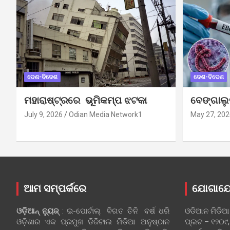
ଦେଶ-ବିଦେଶ
ଦେଶ-ବିଦେଶ
ମହାରାଷ୍ଟ୍ରରେ ଭୂମିକମ୍ପ ଝଟକା
ବେଙ୍ଗାଲ
July 9, 2026
Odian Media Network1
May 27, 202
ଆମ ସମ୍ପର୍କରେ
ଯୋଗାଯ
ଓଡ଼ିଆନ୍‍ ନ୍ୟୁଜ୍‍
: ଇ-ପୋର୍ଟାଲ୍ ବିଗତ ତିନି ବର୍ଷ ଧରି
ଓଡିଆନ ମିଡିଆ
ଓଡ଼ିଶାର ଏକ ପ୍ରମୁଖ ଡିଜିଟାଲ ମିଡିଆ ଅନୁଷ୍ଠାନ
ପ୍ଲଟ – ୧୨୦୯,