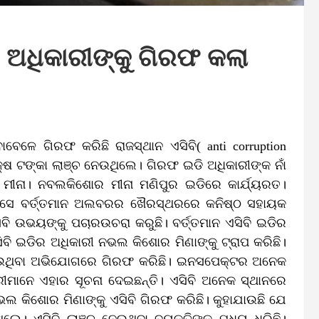
 ଅଧିକାରୀଙ୍କୁ ଗିରଫ କଲା
ବେଳେ ଗିରଫ କରିଛି ରାଜସ୍ଥାନ ଏସିବି( anti corruption
ଷ ଟଙ୍କା ଲାଞ୍ଚ ନେଉଥିଲେ। ଗିରଫ ଇଡି ଅଧିକାରୀଙ୍କ ନାଁ
ମୀନା। ନବଲକିଶୋର ମୀନା ମଣିପୁର ଇଡିରେ କାର୍ଯ୍ୟରତ।
େ। ସେ ବର୍ତ୍ତମାନ ଅଲବରର ଖୈରସ୍ଥରରେ କନିଷ୍ଠ ସହାୟକ
ସବି ଉଭୟଙ୍କୁ ପଚାରଉଚରା କରୁଛି। ବର୍ତ୍ତମାନ ଏସିବି ଇଡିର
ବି ଇଡିର ଅଧିକାରୀ ନଭଲ କିଶୋର ମିଣାଙ୍କୁ ଟ୍ରାପ କରିଛି।
 ନେଉଥିବା ଅଭିଯୋଗରେ ଗିରଫ କରିଛି। ଇନସପେକ୍ଟର ଅନେକ
ାରୀମାନେ ଏହାର ସୂଚନା ଦେଇଛନ୍ତି। ଏସିବି ଅନେକ ସ୍ଥାନରେ
ଲ କିଶୋର ମିଣାଙ୍କୁ ଏସିବି ଗିରଫ କରିଛି। କୁହାଯାଉଛି ଯେ
େ। ଏସିବି ଲାଞ୍ଚ ନେଉଥିବା ବ୍ୟକ୍ତିଙ୍କୁ ମଧ୍ୟ ଧରିଛି।