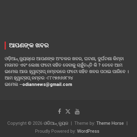
ଆପଣଙ୍କ ଖବର
ଓଡ଼ିଆନ୍ ନ୍ୟୁଜ୍‌ରେ ଆପଣଙ୍କ ଅଂଚଳର ଖବର, ଘଟଣା, ଦୁର୍ଘଟଣା କିମ୍ବା
ମତାମତ ଏବଂ ଲେଖା ଫଟୋ ସହିତ ଦେବାକୁ ଚାହୁଁଚନ୍ତି କି ? ତେବେ ଆମ
ଇମେଲ ଆଉ ହ୍ୱାଟ୍‌ସପ୍ ନମ୍ବରରେ ଫଟୋ ସହିତ ଖବର ପଠାଇ ପାରିବେ ।
ଆମ ହ୍ୱାଟ୍‌ସପ୍ ନମ୍ବର -୮୮୯୫୭୬୬୮୨୪
ଇମେଲ –
odiannews@gmail.com
Copyright © 2026
ଓଡିଆନ୍ ନ୍ୟୁଜ
Theme by:
Theme Horse
Proudly Powered by:
WordPress