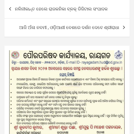
Post
ନଳିନୀକାନ୍ତ ହେଲେ ରାଜକନିକା ବ୍ଳକ୍ ଡିଜିଟାଲ ସଂପାଦକ
navigation
ଆଜି ଅଁଳା ନବମୀ , ଓଡ଼ିଆଣୀ ବେଶରେ ଦର୍ଶନ ଦେବେ ଶ୍ରୀରାଧା