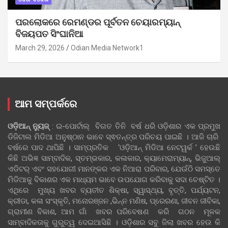
ପରଲୋକରେ ରେମଣ୍ଡର ପୂର୍ବତନ ଚେୟାରମ୍ୟାନ୍
ବିଜୟପତ ସିଂଘାନିଆ
March 29, 2026
Odian Media Network1
ଆମ ସମ୍ପର୍କରେ
ଓଡ଼ିଆନ୍‍ ନ୍ୟୁଜ୍‍
: ଇ-ପୋର୍ଟାଲ୍ ବିଗତ ତିନି ବର୍ଷ ଧରି ଓଡ଼ିଶାର ଏକ ପ୍ରମୁଖ
ଡିଜିଟାଲ ମିଡିଆ ଅନୁଷ୍ଠାନ ଭାବେ ସ୍ଵତନ୍ତ୍ର ପରିଚୟ ପାଇଛି । ଆଜି ଚାରି
ବର୍ଷରେ ପାଦ ଥାପିଛି । ସାମ୍ପ୍ରତିକ ‘ଓଡ଼ିଆନ୍‍ ମିଡିଆ ନେଟୱର୍କ ’ ହେଉଛି
କିଛି ଅଭିଜ୍ଞ ସାମ୍ବାଦିକ, ସ୍ତମ୍ଭକାର, କଳାକାର, କ୍ୟାମେରାମ୍ୟାନ୍, ଭିଜୁଆଲ୍
ଏଡିଟର୍ ଏବଂ ସହଯୋଗୀ ମାନଙ୍କର ଏକ ନିଆରା ପରିବାର, ଯେଉଁଠି ସମସ୍ତେ
ମିଡିଆକୁ ବିକାଶର ଏକ ମାଧ୍ୟମ ଭାବେ ଉପଯୋଗ କରିବାକୁ ସଦା ଚେଷ୍ଟିତ ।
ଏଥିରେ ମୁଖ୍ୟ ଖବର ବ୍ୟତୀତ ଶିକ୍ଷା, ସ୍ୱାସ୍ଥ୍ୟ, ବୃତ୍ତି, ପର୍ଯ୍ୟଟନ,
କ୍ରୀଡା, କଳା ସଂସ୍କୃତି, ମନୋରଞ୍ଜନ ,ଭିନ୍ନ ମଣିଷ, ପ୍ରେରଣା, ଜୀବନ ଜୀବିକା,
ଗ୍ରାମୀଣ ବିକାଶ, ଆମ ଗାଁ ଖବର ପରିବେଷଣ କରି ଗଠନ ମୂଳକ
ସାମ୍ବାଦିକତାକୁ ଗୁରୁତ୍ୱ ଦେଇଆସିଛି । ଓଡ଼ିଶାର ସବୁ ଜିଲା ଖବର ହେଉ କି