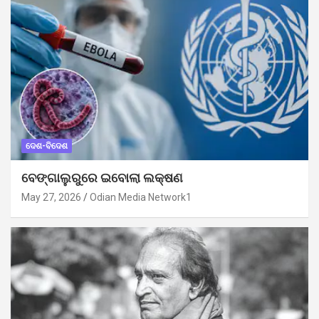
ଦେଶ-ବିଦେଶ
ବେଙ୍ଗାଲୁରୁରେ ଇବୋଲା ଲକ୍ଷଣ
May 27, 2026
Odian Media Network1