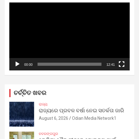
Video
Player
00:00
12:41
ଚର୍ଚ୍ଚିତ ଖବର
ରାଜ୍ୟ
ରାଜ୍ୟରେ ପ୍ରବଳ ବର୍ଷା ନେଇ ସତର୍କତା ଜାରି
August 6, 2026
Odian Media Network1
ନବରଙ୍ଗପୁର