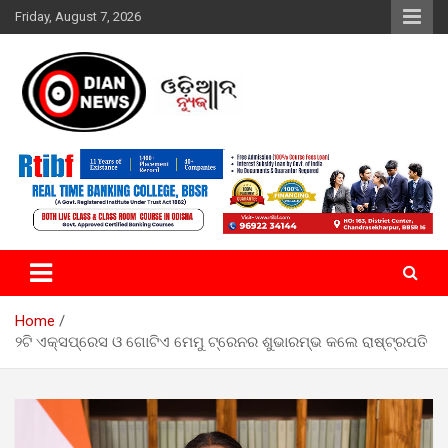
Skip
Friday, August 7, 2026
to
content
ସାରା ଦୁନିଆର ଖବର ଆପଣଙ୍କ ହାତମୁଠାରେ…
ଓଡିଆନ୍ ନ୍ୟୁଜ
Home
୨ଟି ଏକ୍ସପ୍ରେସ ଓ ଗୋଟିଏ ମେମୁ ଟ୍ରେନର ଶୁଭାରମ୍ଭ କଲେ ରାଷ୍ଟ୍ରପତି