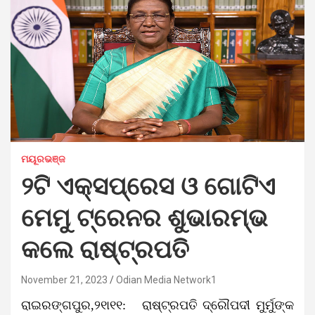
ମୟୂରଭଞ୍ଜ
୨ଟି ଏକ୍ସପ୍ରେସ ଓ ଗୋଟିଏ
ମେମୁ ଟ୍ରେନର ଶୁଭାରମ୍ଭ
କଲେ ରାଷ୍ଟ୍ରପତି
November 21, 2023
Odian Media Network1
ରାଇରଙ୍ଗପୁର,୨୧ା୧୧: ରାଷ୍ଟ୍ରପତି ଦ୍ରୌପଦୀ ମୁର୍ମୁଙ୍କ