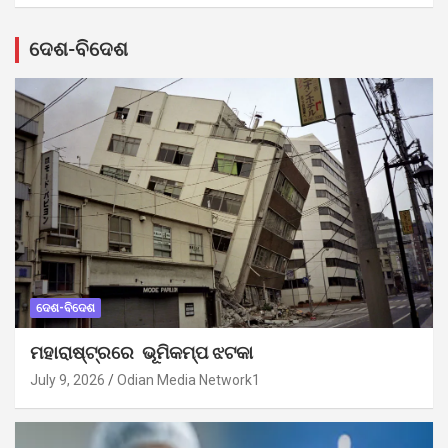
ଦେଶ-ବିଦେଶ
ଦେଶ-ବିଦେଶ
ମହାରାଷ୍ଟ୍ରରେ ଭୂମିକମ୍ପ ଝଟକା
July 9, 2026
Odian Media Network1