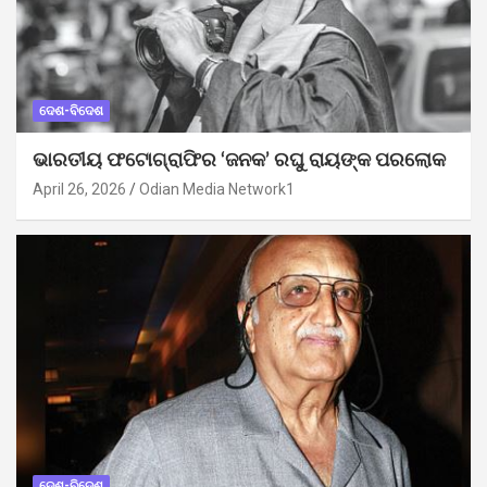
ଦେଶ-ବିଦେଶ
ଭାରତୀୟ ଫଟୋଗ୍ରାଫିର ‘ଜନକ’ ରଘୁ ରାୟଙ୍କ ପରଲୋକ
April 26, 2026
Odian Media Network1
ଦେଶ-ବିଦେଶ