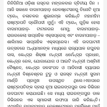
ତିନିଦିନିଆ ଓଡ଼ିଶା ଗସ୍ତର ମଙ୍ଗଳବାର ଦ୍ବିତୀୟ ଦିନ ।
ଆଜି ସକାଳେ ବାଦାମପାହାଡ଼ ରେଳଷ୍ଟେସନରୁ ତିନୋଟି ନୂଆ
ଟ୍ରେନ୍ ଚଳାଚଳର ଶୁଭାରମ୍ଭ କରିଛନ୍ତି ମହାମହିମ
ରାଷ୍ଟ୍ରପତି ଦ୍ରୌପଦୀ ମୁର୍ମୁ। ଏହି ଟ୍ରେନ୍ ଗୁଡ଼ିକ ହେଲା
ବାଦାମପାହାଡ଼- ଟାଟାନଗର ମେମୁ; ବାଦାମପାହାଡ଼-
ରାଉରକେଲା ସାପ୍ତାହିକ ଏକ୍ସପ୍ରେସ୍ ଏବଂ ବାଦାମପାହାଡ଼ –
ଶାଲିମାର ସାପ୍ତାହିକ ଏକ୍ସପ୍ରେସ। ଏହି ଉଦଘାଟନୀ
ଉତ୍ସବରେ ଅନ୍ୟମାନଙ୍କ ମଧ୍ୟରେ ରାଜ୍ୟପାଳ ରଘୁବର
ଦାସ, କେନ୍ଦ୍ର ଶିକ୍ଷା ମନ୍ତ୍ରୀ ଧର୍ମେନ୍ଦ୍ର ପ୍ରଧାନ,
କେନ୍ଦ୍ର ରେଳ, ଯୋଗାଯୋଗ ଓ ଆଇଟି ମନ୍ତ୍ରୀ ଅଶ୍ବିନୀ
ବୈଷ୍ଣବ, କେନ୍ଦ୍ର ଜଳସଂପଦ ଓ ଆଦିବାସୀ ବ୍ୟାପାର
ମନ୍ତ୍ରୀ ବିଶ୍ବେଶ୍ବର ଟୁଡୁ ଓ ରାଜସ୍ବ ମନ୍ତ୍ରୀ ସୁଦାମ
ମାର୍ଣ୍ଡି ପ୍ରମୁଖ ଉପସ୍ଥିତ ଥିଲେ।ଏହାପରେ
ରାଷ୍ଟ୍ରପତିଙ୍କ ଦ୍ବାରା ନୂଆ ରାଇରଙ୍ଗପୁର ଡାକ ଡିଭିଜନ
ଉଦଘାଟନ କରାଯାଇଛି। ସେ ମଧ୍ୟ ରାଇରଙ୍ଗପୁର ଡାକ
ଡିଭିଜନର ଏକ ସ୍ମାରକୀ ଲଫାପା ଜାରି କରିଛନ୍ତି।
ଏଥିସହିତ ବାଦାମପାହାଡ଼ ରେଳଷ୍ଟେସନର ପୁନର୍ବିକାଶ ପାଇଁ