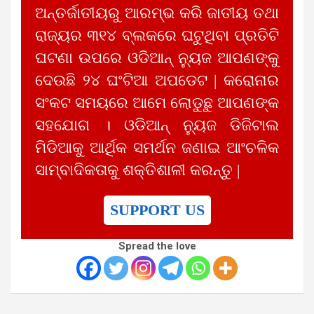
ଅନ୍ତର୍ଜାତୀୟରୁ ଆରମ୍ଭ କରି ଜାତୀୟ ତଥା
ରାଜ୍ୟର ୩୧୪ ବ୍ଲକରେ ଘଟୁଥିବା ପ୍ରତିଟି
ଘଟଣା ଉପରେ ଓଡିଆନ୍ ନ୍ୟୁଜ ଆପଣଙ୍କୁ
ଦେଉଛି ୨୪ ଘଂଟିଆ ଅପଡେଟ | କରୋନାର
ସଂକଟ ସମୟରେ ଆମେ ଲୋଡୁଛୁ ଆପଣଙ୍କ
ସହଯୋଗ । ଓଡିଆନ୍ ନ୍ୟୁଜ ଡିଜିଟାଲ
ମିଡିଆକୁ ଆର୍ଥିକ ସମର୍ଥନ ଜଣାଇ ଆଂଚଳିକ
ସାମ୍ବାଦିକତାକୁ ଶକ୍ତିଶାଳୀ କରନ୍ତୁ |
SUPPORT US
Spread the love