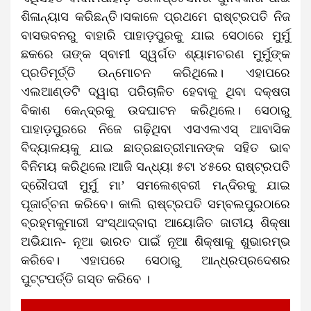
ଶିଳାନ୍ୟାସ କରିଛନ୍ତି।ସକାଳେ ପ୍ରଥମେ ରାଷ୍ଟ୍ରପତି ନିଜ
ବାସଭବନରୁ ବାହାରି ପାହାଡ଼ପୁରକୁ ଯାଇ ‌ସେଠାରେ ମୁର୍ମୁ
ଛକରେ ତାଙ୍କ ସ୍ବାମୀ ସ୍ୱର୍ଗତ ଶ୍ୟାମଚରଣ ମୁର୍ମୁଙ୍କ
ପ୍ରତିମୂର୍ତ୍ତି ଉନ୍ମୋଚନ କରିଥିଲେ। ଏହାପରେ
ଏଲଆଣ୍ଡଟି ଦ୍ୱାରା ପରିଚାଳିତ ହେବାକୁ ଥିବା ଦକ୍ଷତା
ବିକାଶ କେନ୍ଦ୍ରକୁ ଉଦଘାଟନ କରିଥିଲେ। ସେଠାରୁ
ପାହାଡ଼ପୁରରେ ନିଜେ ଗଢ଼ିଥିବା ଏସଏଲଏସ୍ ଆବାସିକ
ବିଦ୍ୟାଳୟକୁ ଯାଇ ଛାତ୍ରଛାତ୍ରୀମାନଙ୍କ ସହିତ ଭାବ
ବିନିମୟ କରିଥିଲେ।ଆଜି ସନ୍ଧ୍ୟା ୫ଟା ୪୫ରେ ରାଷ୍ଟ୍ରପତି
ଦ୍ରୌପଦୀ ମୁର୍ମୁ ମା’ ସମଲେଶ୍ବରୀ ମନ୍ଦିରକୁ ଯାଇ
ପୂଜାର୍ଚ୍ଚନା କରିବେ। କାଲି ରାଷ୍ଟ୍ରପତି ସମ୍ବଲପୁରଠାରେ
ବ୍ରହ୍ମକୁମାରୀ ସଂସ୍ଥାଦ୍ବାରା ଆୟୋଜିତ ଜାତୀୟ ଶିକ୍ଷା
ଅଭିଯାନ- ନୂଆ ଭାରତ ପାଇଁ ନୂଆ ଶିକ୍ଷାକୁ ଶୁଭାରମ୍ଭ
କରିବେ। ଏହାପରେ ସେଠାରୁ ଆନ୍ଧ୍ରପ୍ରଦେଶର
ପୁଟ୍ଟପର୍ତ୍ତି ଗସ୍ତ କରିବେ ।