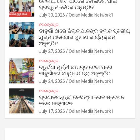
କେଲିଆ ଶୈବ ପୀଠରେ ବୋଲବମ ପାଇଁ
ପ୍ରସ୍ତୁତି ବୈଠକ ଅନୁଷ୍ଠିତ
July 30, 2026
Odian Media Network1
ନବରଙ୍ଗପୁର
ଡାବୁଗାଁ ଠାରେ ଜିଲ୍ଲାପାଳଙ୍କ ବ୍ଲକ ସ୍ତରୀୟ
ଯୁଗ୍ମ ଅଭିଯୋଗ ଶୁଣାଣି କାର୍ଯ୍ୟକ୍ରମ
ଅନୁଷ୍ଠିତ
July 27, 2026
Odian Media Network1
ନବରଙ୍ଗପୁର
ଚତୁର୍ଦ୍ଧା ମୂର୍ତ୍ତୀ ରଥାରୂଢ଼ ହେବା ପରେ
ଡାବୁଗାଁରେ ବାହୁଡ଼ା ଯାତ୍ରା ଅନୁଷ୍ଠିତ
July 24, 2026
Odian Media Network1
ନବରଙ୍ଗପୁର
ପ୍ରଧାନମନ୍ତ୍ରୀ କେସିଙ୍ଗା ରେଳ ଷ୍ଟେଶନ
କଲେ ଉଦ୍‌ଘାଟନ
July 17, 2026
Odian Media Network1