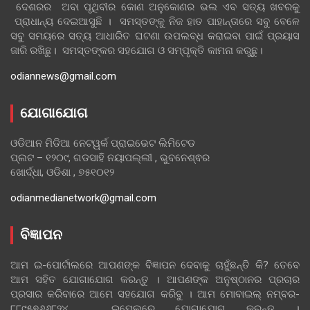
ଦେଶରର ଅବା ପୃଥିବୀର କୋଣ ଅନୁକୋଣର ଭଲ ଏବ ସତ୍ୟ ଖବରକୁ
ପ୍ରାଧାନ୍ୟ ଦେଇଆସୁଛି । ସମସ୍ତଙ୍କୁ ନିଜ ହାତ ପାହାନ୍ତାରେ ସବୁ ବେଳେ
ସବୁ ସମୟରେ ସତ୍ୟ ଆଧାରିତ ଘଟଣା ଉପଲବ୍ଧ କରାଇବା ପାଇଁ ପ୍ରୟାସ
ଜାରି ରଖିଛୁ। ସମସ୍ତଙ୍କର ସହଯୋଗ ଓ ସମ୍ପୃକ୍ତି କାମନା କରୁଛୁ।
odiannews@gmail.com
ଯୋଗାଯୋଗ
ଓଡିଆନ ମିଡିଆ ନେଟୱର୍କ ପ୍ରାଇଭେଟ ଲିମିଟେଡ
ପ୍ଲଟ – ୧୨୦୯, ଗଡସାହି ନୟାପଲ୍ଲୀ , ଭୁବନେଶ୍ଵର
ଖୋର୍ଦ୍ଧା, ଓଡିଶା , ୭୫୧୦୧୨
odianmedianetwork@gmail.com
ବିଜ୍ଞାପନ
ଆମ ଇ-ପୋର୍ଟାଲରେ ଆପଣଙ୍କ ବିଜ୍ଞାପନ ଦେବାକୁ ଚାହୁଁଛନ୍ତି କି? ତେବେ
ଆମ ସହିତ ଯୋଗାଯୋଗ କରନ୍ତୁ । ଆପଣଙ୍କ ଅନୁଷ୍ଠାନର ପ୍ରଚାର
ପ୍ରସାର କରିବାରେ ଆମେ ସହଯୋଗ କରିବୁ । ଆମ ମୋବାଇଲ୍ ନମ୍ବର-
୮୮୯୫୭୬୬୮୨୪ , ଇମେଲରେ ଯୋଗାଯୋଗ କରନ୍ତୁ ।