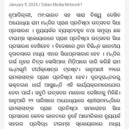
January 9, 2024
Odian Media Network1
ନୂଆଦିଲ୍ଲୀ, ୯ା୧:ଭାରତ ସହ ସାରା ବିଶ୍ୱ ଦେଖିବ
ଅଯୋଧ୍ୟା ରାମ ମନ୍ଦିର ପ୍ରାଣ ପ୍ରତିଷ୍ଠା ଉତ୍ସବର ସିଧା
ପ୍ରସାରଣ । ନ୍ୟୁୟର୍କର ବ୍ୟସ୍ତବହୁଳ ତଥା ସମୃଦ୍ଧ ଛକ
ଟାଇମ୍ସ ସ୍କୋୟାରରେ ପ୍ରାଣ ପ୍ରତିଷ୍ଠା ଉତ୍ସବର ସିଧା
ପ୍ରସାରଣ ଦେଖିହେବ । ବିଦେଶରେ ଥିବା ବିଭିନ୍ନ ଭାରତୀୟ
ଦୂତାବାସରେ ମଧ୍ୟ ଏହାର ସିଧାପ୍ରସାରଣ ହେବ । ମନ୍ଦିର
ଗର୍ଭ ଗୃହର ଚିତ୍ର ସୋସିଆଲ ମିଡ଼ିଆରେ ଜାରି କରିଛି ରାମ
ଜନ୍ମଭୂମି ତୀର୍ଥକ୍ଷେତ୍ର ଟ୍ରଷ୍ଟ। ଜାନୁଆରୀ ୨୨ରେ
ରାମଲାଲାଙ୍କ ପ୍ରାଣ ପ୍ରତିଷ୍ଠା ହେବ। ଦୂରଦୂରାନ୍ତରରୁ
ଭକ୍ତଗଣ ଧାଇଁ ଆସୁଛନ୍ତି ଏହି କାର୍ଯ୍ୟକ୍ରମରେଯୋଗ
ଦେବା ପାଇଁ। ସବୁଠି ଉତ୍ସବର ମାହୋଲ ଦେଖିବାକୁ ମିଳିଛି।
ଜାନୁଆରି ୨୨ ତାରିଖରେ ଅଯୋଧ୍ୟାରେ ଶ୍ରୀରାମମନ୍ଦିରେ
ରାମଲାଲାଙ୍କ ପ୍ରାଣ ପ୍ରତିଷ୍ଠା ସମାରୋହର ସିଧା
ପ୍ରସାରଣ କେବଳ ଭାରତରେ ନୁହେଁ ଆମେରିକାର ନ୍ୟୁୟର୍କ
ସହରର ପ୍ରସିଦ୍ଧ ଟାଇମ୍ସ ସ୍କୋୟାରରେ ମଧ୍ୟ