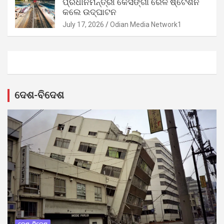
ପ୍ରଧାନମନ୍ତ୍ରୀ କେସିଙ୍ଗା ରେଳ ଷ୍ଟେଶନ
କଲେ ଉଦ୍‌ଘାଟନ
July 17, 2026
Odian Media Network1
ଦେଶ-ବିଦେଶ