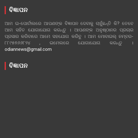
ବିଜ୍ଞାପନ
ଆମ ଇ-ପୋର୍ଟାଲରେ ଆପଣଙ୍କ ବିଜ୍ଞାପନ ଦେବାକୁ ଚାହୁଁଛନ୍ତି କି? ତେବେ
ଆମ ସହିତ ଯୋଗାଯୋଗ କରନ୍ତୁ । ଆପଣଙ୍କ ଅନୁଷ୍ଠାନର ପ୍ରଚାର
ପ୍ରସାର କରିବାରେ ଆମେ ସହଯୋଗ କରିବୁ । ଆମ ମୋବାଇଲ୍ ନମ୍ବର-
୮୮୯୫୭୬୬୮୨୪ , ଇମେଲରେ ଯୋଗାଯୋଗ କରନ୍ତୁ ।
odiannews@gmail.com
ବିଜ୍ଞାପନ