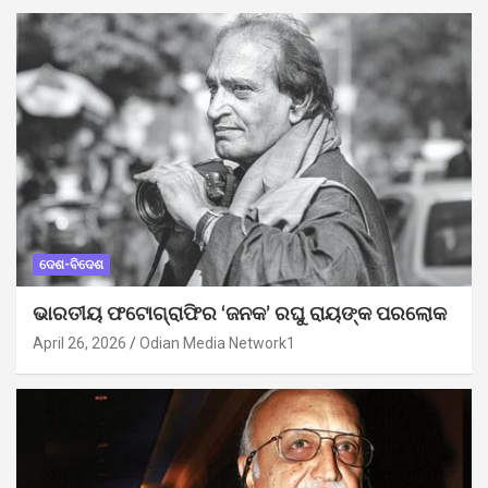
ଦେଶ-ବିଦେଶ
ଭାରତୀୟ ଫଟୋଗ୍ରାଫିର ‘ଜନକ’ ରଘୁ ରାୟଙ୍କ ପରଲୋକ
April 26, 2026
Odian Media Network1