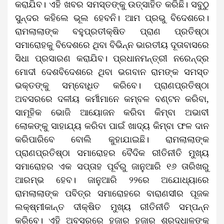
କରାଯିବ। ଏହି ଖବର ସମସ୍ତଙ୍କୁ ଉତ୍ସାହିତ କରିଛି। ସବୁଠୁ
ସୁନ୍ଦର କହିଲେ ଭୂଲ ହେବନି। ଆମ ପ୍ରଭୁ ବିଦେଶରେ।
ରାମଲାଲାଙ୍କ ବହୁପ୍ରତୀକ୍ଷିତ ପ୍ରାଣ ପ୍ରତିଷ୍ଠା
ସମାରୋହକୁ ବିଦେଶରେ ଥିବା ବିଭିନ୍ନ ଭାରତୀୟ ଦୂତାବାସରେ
ସିଧା ପ୍ରସାରଣ କରାଯିବ। ପ୍ରଧାନମନ୍ତ୍ରୀ ନରେନ୍ଦ୍ର
ମୋଦୀ ଦେଶବିଦେଶରେ ଥିବା ଭଗବାନ ରାମଙ୍କ ସମସ୍ତ
ଭକ୍ତଙ୍କୁ ସମ୍ବୋଧିତ କରିବେ। ପ୍ରାଣପ୍ରତିଷ୍ଠା
ଅବସରରେ ଦଳୀୟ କର୍ମୀମାନେ କମ୍ବଳ ବଣ୍ଟନ କରିବା,
ସାମୂହିକ ଭୋଜି ଆୟୋଜନ କରିବା କିମ୍ବା ଅଭାବୀ
ଲୋକଙ୍କୁ ସାହାଯ୍ୟ କରିବା ପାଇଁ ଖାଦ୍ୟ କିମ୍ବା ଫଳ ଦାନ
କରିପାରିବେ ବୋଲି କୁହାଯାଇଛି। ରାମଲାଲାଙ୍କ
ପ୍ରାଣପ୍ରତିଷ୍ଠା ସମାରୋହର ବୈଦିକ ରୀତିନୀତି ମୁଖ୍ୟ
ସମାରୋହର ଏକ ସପ୍ତାହ ପୂର୍ବରୁ ଜାନୁଆରି ୧୬ ତାରିଖରୁ
ଆରମ୍ଭ ହେବ। ଜାନୁଆରି ୨୨ରେ ଅଯୋଧ୍ୟାରେ
ରାମଲାଲାଙ୍କ ପବିତ୍ର ସମାରୋହରେ ବାରାଣସୀର ପୂଜକ
ଲକ୍ଷ୍ମୀକାନ୍ତ ଦୀକ୍ଷିତ ମୁଖ୍ୟ ରୀତିନୀତି ସମ୍ପନ୍ନ
କରିବେ। ଏହି ଅବସରରେ ହଜାର ହଜାର ଶ୍ରଦ୍ଧାଳୁଙ୍କୁ