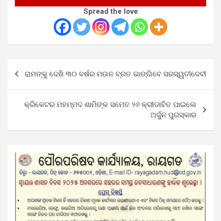
Spread the love
Post
ରାମଙ୍କୁ ଦେଖି ୩୦ ବର୍ଷର ମଉନ ବ୍ରତ ଭାଙ୍ଗିବେ ସରସ୍ୱତୀଦେବୀ
navigation
କ୍ରିକେଟର ମହମ୍ମଦ ଶାମିଙ୍କ ସମେତ ୨୬ କ୍ରୀଡାବିତ ପାଇଲେ
ଅର୍ଜୁନ ପୁରସ୍କାର