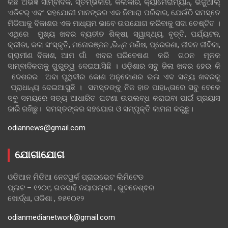
କିଛି ଅଭିଜ୍ଞ ସାମ୍ବାଦିକ, ସ୍ତମ୍ଭକାର, କଳାକାର, କ୍ୟାମେରାମ୍ୟାନ୍, ଭିଜୁଆଲ୍
ଏଡିଟର୍ ଏବଂ ସହଯୋଗୀ ମାନଙ୍କର ଏକ ନିଆରା ପରିବାର, ଯେଉଁଠି ସମସ୍ତେ
ମିଡିଆକୁ ବିକାଶର ଏକ ମାଧ୍ୟମ ଭାବେ ଉପଯୋଗ କରିବାକୁ ସଦା ଚେଷ୍ଟିତ ।
ଏଥିରେ ମୁଖ୍ୟ ଖବର ବ୍ୟତୀତ ଶିକ୍ଷା, ସ୍ୱାସ୍ଥ୍ୟ, ବୃତ୍ତି, ପର୍ଯ୍ୟଟନ,
କ୍ରୀଡା, କଳା ସଂସ୍କୃତି, ମନୋରଞ୍ଜନ ,ଭିନ୍ନ ମଣିଷ, ପ୍ରେରଣା, ଜୀବନ ଜୀବିକା,
ଗ୍ରାମୀଣ ବିକାଶ, ଆମ ଗାଁ ଖବର ପରିବେଷଣ କରି ଗଠନ ମୂଳକ
ସାମ୍ବାଦିକତାକୁ ଗୁରୁତ୍ୱ ଦେଇଆସିଛି । ଓଡ଼ିଶାର ସବୁ ଜିଲା ଖବର ହେଉ କି
ଦେଶରର ଅବା ପୃଥିବୀର କୋଣ ଅନୁକୋଣର ଭଲ ଏବ ସତ୍ୟ ଖବରକୁ
ପ୍ରାଧାନ୍ୟ ଦେଇଆସୁଛି । ସମସ୍ତଙ୍କୁ ନିଜ ହାତ ପାହାନ୍ତାରେ ସବୁ ବେଳେ
ସବୁ ସମୟରେ ସତ୍ୟ ଆଧାରିତ ଘଟଣା ଉପଲବ୍ଧ କରାଇବା ପାଇଁ ପ୍ରୟାସ
ଜାରି ରଖିଛୁ। ସମସ୍ତଙ୍କର ସହଯୋଗ ଓ ସମ୍ପୃକ୍ତି କାମନା କରୁଛୁ।
odiannews@gmail.com
ଯୋଗାଯୋଗ
ଓଡିଆନ ମିଡିଆ ନେଟୱର୍କ ପ୍ରାଇଭେଟ ଲିମିଟେଡ
ପ୍ଲଟ – ୧୨୦୯, ଗଡସାହି ନୟାପଲ୍ଲୀ , ଭୁବନେଶ୍ଵର
ଖୋର୍ଦ୍ଧା, ଓଡିଶା , ୭୫୧୦୧୨
odianmedianetwork@gmail.com