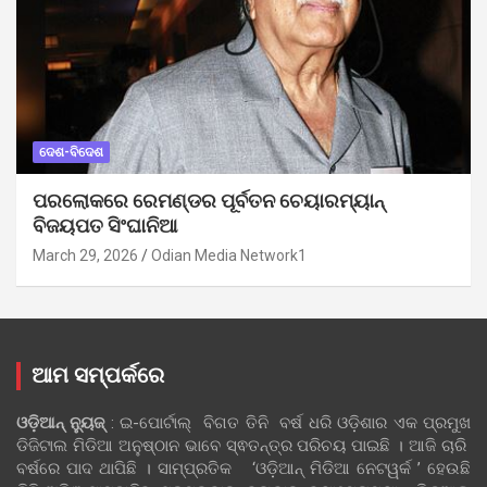
ଦେଶ-ବିଦେଶ
ପରଲୋକରେ ରେମଣ୍ଡର ପୂର୍ବତନ ଚେୟାରମ୍ୟାନ୍
ବିଜୟପତ ସିଂଘାନିଆ
March 29, 2026
Odian Media Network1
ଆମ ସମ୍ପର୍କରେ
ଓଡ଼ିଆନ୍‍ ନ୍ୟୁଜ୍‍
: ଇ-ପୋର୍ଟାଲ୍ ବିଗତ ତିନି ବର୍ଷ ଧରି ଓଡ଼ିଶାର ଏକ ପ୍ରମୁଖ
ଡିଜିଟାଲ ମିଡିଆ ଅନୁଷ୍ଠାନ ଭାବେ ସ୍ଵତନ୍ତ୍ର ପରିଚୟ ପାଇଛି । ଆଜି ଚାରି
ବର୍ଷରେ ପାଦ ଥାପିଛି । ସାମ୍ପ୍ରତିକ ‘ଓଡ଼ିଆନ୍‍ ମିଡିଆ ନେଟୱର୍କ ’ ହେଉଛି