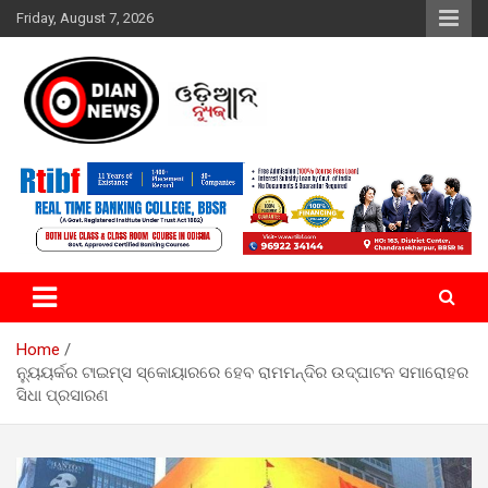
Skip
Friday, August 7, 2026
to
content
ସାରା ଦୁନିଆର ଖବର ଆପଣଙ୍କ ହାତମୁଠାରେ…
ଓଡିଆନ୍ ନ୍ୟୁଜ
Home
ନ୍ୟୁୟର୍କର ଟାଇମ୍ସ ସ୍କୋୟାରରେ ହେବ ରାମମନ୍ଦିର ଉଦ୍‌ଘାଟନ ସମାରୋହର
ସିଧା ପ୍ରସାରଣ