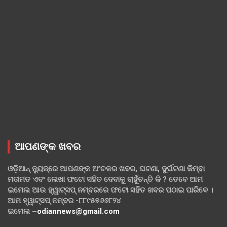
ଆପଣଙ୍କ ଖବର
ଓଡ଼ିଆନ୍ ନ୍ୟୁଜ୍‌ରେ ଆପଣଙ୍କ ଅଂଚଳର ଖବର, ଘଟଣା, ଦୁର୍ଘଟଣା କିମ୍ବା
ମତାମତ ଏବଂ ଲେଖା ଫଟୋ ସହିତ ଦେବାକୁ ଚାହୁଁଚନ୍ତି କି ? ତେବେ ଆମ
ଇମେଲ ଆଉ ହ୍ୱାଟ୍‌ସପ୍ ନମ୍ବରରେ ଫଟୋ ସହିତ ଖବର ପଠାଇ ପାରିବେ ।
ଆମ ହ୍ୱାଟ୍‌ସପ୍ ନମ୍ବର -୮୮୯୫୭୬୬୮୨୪
ଇମେଲ –
odiannews@gmail.com