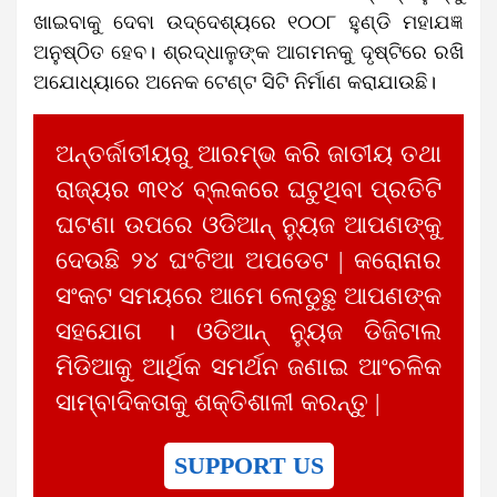
ଖାଇବାକୁ ଦେବା ଉଦ୍ଦେଶ୍ୟରେ ୧୦୦୮ ହୁଣ୍ଡି ମହାଯଜ୍ଞ
ଅନୁଷ୍ଠିତ ହେବ। ଶ୍ରଦ୍ଧାଳୁଙ୍କ ଆଗମନକୁ ଦୃଷ୍ଟିରେ ରଖି
ଅଯୋଧ୍ୟାରେ ଅନେକ ଟେଣ୍ଟ ସିଟି ନିର୍ମାଣ କରାଯାଉଛି।
ଅନ୍ତର୍ଜାତୀୟରୁ ଆରମ୍ଭ କରି ଜାତୀୟ ତଥା
ରାଜ୍ୟର ୩୧୪ ବ୍ଲକରେ ଘଟୁଥିବା ପ୍ରତିଟି
ଘଟଣା ଉପରେ ଓଡିଆନ୍ ନ୍ୟୁଜ ଆପଣଙ୍କୁ
ଦେଉଛି ୨୪ ଘଂଟିଆ ଅପଡେଟ | କରୋନାର
ସଂକଟ ସମୟରେ ଆମେ ଲୋଡୁଛୁ ଆପଣଙ୍କ
ସହଯୋଗ । ଓଡିଆନ୍ ନ୍ୟୁଜ ଡିଜିଟାଲ
ମିଡିଆକୁ ଆର୍ଥିକ ସମର୍ଥନ ଜଣାଇ ଆଂଚଳିକ
ସାମ୍ବାଦିକତାକୁ ଶକ୍ତିଶାଳୀ କରନ୍ତୁ |
SUPPORT US