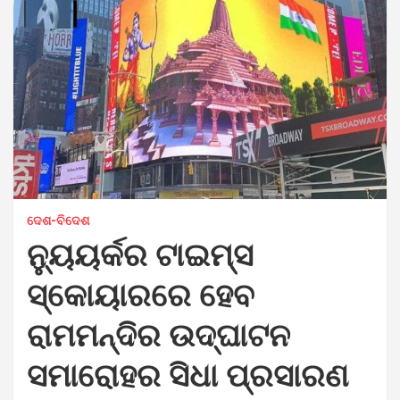
ଦେଶ-ବିଦେଶ
ନ୍ୟୁୟର୍କର ଟାଇମ୍ସ
ସ୍କୋୟାରରେ ହେବ
ରାମମନ୍ଦିର ଉଦ୍‌ଘାଟନ
ସମାରୋହର ସିଧା ପ୍ରସାରଣ