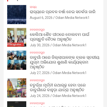
ରାଜ୍ୟ
ରାଜ୍ୟରେ ପ୍ରବଳ ବର୍ଷା ନେଇ ସତର୍କତା ଜାରି
August 6, 2026
Odian Media Network1
ନବରଙ୍ଗପୁର
କେଲିଆ ଶୈବ ପୀଠରେ ବୋଲବମ ପାଇଁ
ପ୍ରସ୍ତୁତି ବୈଠକ ଅନୁଷ୍ଠିତ
July 30, 2026
Odian Media Network1
ନବରଙ୍ଗପୁର
ଡାବୁଗାଁ ଠାରେ ଜିଲ୍ଲାପାଳଙ୍କ ବ୍ଲକ ସ୍ତରୀୟ
ଯୁଗ୍ମ ଅଭିଯୋଗ ଶୁଣାଣି କାର୍ଯ୍ୟକ୍ରମ
ଅନୁଷ୍ଠିତ
July 27, 2026
Odian Media Network1
ନବରଙ୍ଗପୁର
ଚତୁର୍ଦ୍ଧା ମୂର୍ତ୍ତୀ ରଥାରୂଢ଼ ହେବା ପରେ
ଡାବୁଗାଁରେ ବାହୁଡ଼ା ଯାତ୍ରା ଅନୁଷ୍ଠିତ
July 24, 2026
Odian Media Network1
ନବରଙ୍ଗପୁର