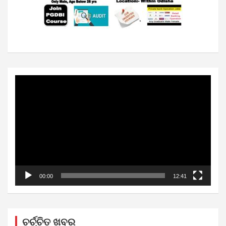
Video
Player
00:00
12:41
ଚର୍ଚ୍ଚିତ ଖବର