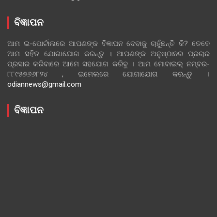
ବିଜ୍ଞାପନ
ଆମ ଇ-ପୋର୍ଟାଲରେ ଆପଣଙ୍କ ବିଜ୍ଞାପନ ଦେବାକୁ ଚାହୁଁଛନ୍ତି କି? ତେବେ
ଆମ ସହିତ ଯୋଗାଯୋଗ କରନ୍ତୁ । ଆପଣଙ୍କ ଅନୁଷ୍ଠାନର ପ୍ରଚାର
ପ୍ରସାର କରିବାରେ ଆମେ ସହଯୋଗ କରିବୁ । ଆମ ମୋବାଇଲ୍ ନମ୍ବର-
୮୮୯୫୭୬୬୮୨୪ , ଇମେଲରେ ଯୋଗାଯୋଗ କରନ୍ତୁ ।
odiannews@gmail.com
ବିଜ୍ଞାପନ