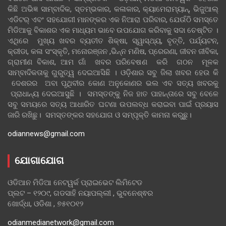
କିଛି ଅଭିଜ୍ଞ ସାମ୍ବାଦିକ, ସ୍ତମ୍ଭକାର, କଳାକାର, କ୍ୟାମେରାମ୍ୟାନ୍, ଭିଜୁଆଲ୍
ଏଡିଟର୍ ଏବଂ ସହଯୋଗୀ ମାନଙ୍କର ଏକ ନିଆରା ପରିବାର, ଯେଉଁଠି ସମସ୍ତେ
ମିଡିଆକୁ ବିକାଶର ଏକ ମାଧ୍ୟମ ଭାବେ ଉପଯୋଗ କରିବାକୁ ସଦା ଚେଷ୍ଟିତ ।
ଏଥିରେ ମୁଖ୍ୟ ଖବର ବ୍ୟତୀତ ଶିକ୍ଷା, ସ୍ୱାସ୍ଥ୍ୟ, ବୃତ୍ତି, ପର୍ଯ୍ୟଟନ,
କ୍ରୀଡା, କଳା ସଂସ୍କୃତି, ମନୋରଞ୍ଜନ ,ଭିନ୍ନ ମଣିଷ, ପ୍ରେରଣା, ଜୀବନ ଜୀବିକା,
ଗ୍ରାମୀଣ ବିକାଶ, ଆମ ଗାଁ ଖବର ପରିବେଷଣ କରି ଗଠନ ମୂଳକ
ସାମ୍ବାଦିକତାକୁ ଗୁରୁତ୍ୱ ଦେଇଆସିଛି । ଓଡ଼ିଶାର ସବୁ ଜିଲା ଖବର ହେଉ କି
ଦେଶରର ଅବା ପୃଥିବୀର କୋଣ ଅନୁକୋଣର ଭଲ ଏବ ସତ୍ୟ ଖବରକୁ
ପ୍ରାଧାନ୍ୟ ଦେଇଆସୁଛି । ସମସ୍ତଙ୍କୁ ନିଜ ହାତ ପାହାନ୍ତାରେ ସବୁ ବେଳେ
ସବୁ ସମୟରେ ସତ୍ୟ ଆଧାରିତ ଘଟଣା ଉପଲବ୍ଧ କରାଇବା ପାଇଁ ପ୍ରୟାସ
ଜାରି ରଖିଛୁ। ସମସ୍ତଙ୍କର ସହଯୋଗ ଓ ସମ୍ପୃକ୍ତି କାମନା କରୁଛୁ।
odiannews@gmail.com
ଯୋଗାଯୋଗ
ଓଡିଆନ ମିଡିଆ ନେଟୱର୍କ ପ୍ରାଇଭେଟ ଲିମିଟେଡ
ପ୍ଲଟ – ୧୨୦୯, ଗଡସାହି ନୟାପଲ୍ଲୀ , ଭୁବନେଶ୍ଵର
ଖୋର୍ଦ୍ଧା, ଓଡିଶା , ୭୫୧୦୧୨
odianmedianetwork@gmail.com