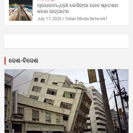
ପ୍ରଧାନମନ୍ତ୍ରୀ କେସିଙ୍ଗା ରେଳ ଷ୍ଟେଶନ
କଲେ ଉଦ୍‌ଘାଟନ
July 17, 2026
Odian Media Network1
ଦେଶ-ବିଦେଶ