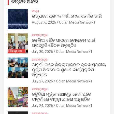
ଚର୍ଚ୍ଚିତ ଖବର
ରାଜ୍ୟ
ରାଜ୍ୟରେ ପ୍ରବଳ ବର୍ଷା ନେଇ ସତର୍କତା ଜାରି
August 6, 2026
Odian Media Network1
ନବରଙ୍ଗପୁର
କେଲିଆ ଶୈବ ପୀଠରେ ବୋଲବମ ପାଇଁ
ପ୍ରସ୍ତୁତି ବୈଠକ ଅନୁଷ୍ଠିତ
July 30, 2026
Odian Media Network1
ନବରଙ୍ଗପୁର
ଡାବୁଗାଁ ଠାରେ ଜିଲ୍ଲାପାଳଙ୍କ ବ୍ଲକ ସ୍ତରୀୟ
ଯୁଗ୍ମ ଅଭିଯୋଗ ଶୁଣାଣି କାର୍ଯ୍ୟକ୍ରମ
ଅନୁଷ୍ଠିତ
July 27, 2026
Odian Media Network1
ନବରଙ୍ଗପୁର
ଚତୁର୍ଦ୍ଧା ମୂର୍ତ୍ତୀ ରଥାରୂଢ଼ ହେବା ପରେ
ଡାବୁଗାଁରେ ବାହୁଡ଼ା ଯାତ୍ରା ଅନୁଷ୍ଠିତ
July 24, 2026
Odian Media Network1
ନବରଙ୍ଗପୁର