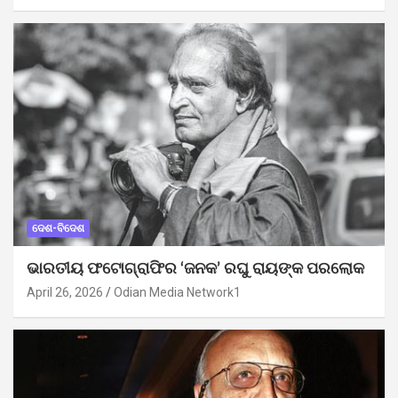
ଦେଶ-ବିଦେଶ
ଭାରତୀୟ ଫଟୋଗ୍ରାଫିର ‘ଜନକ’ ରଘୁ ରାୟଙ୍କ ପରଲୋକ
April 26, 2026
Odian Media Network1