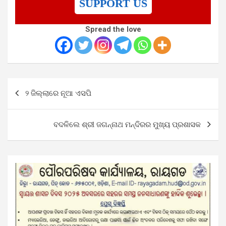
SUPPORT US
Spread the love
Post
୨ ଜିଲ୍ଲାରେ ନୂଆ ଏସପି
navigation
ବଦଳିଲେ ଶ୍ରୀ ଜଗନ୍ନାଥ ମନ୍ଦିରର ମୁଖ୍ୟ ପ୍ରଶାସକ