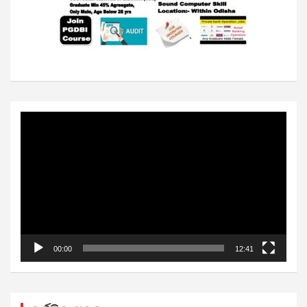
Video
Player
00:00
12:41