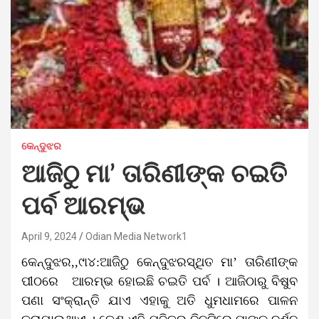
କେନ୍ଦୁଝର
ଆଜିଠୁ ମା’ ତାରିଣୀଙ୍କ ଚଇତି
ପର୍ବ ଆରମ୍ଭ
April 9, 2024
Odian Media Network1
କେନ୍ଦୁଝର,,୯ା୪:ଆଜିଠୁ କେନ୍ଦୁଝରସ୍ଥିତ ମା’ ତାରିଣୀଙ୍କ
ପୀଠରେ ଆରମ୍ଭ ହୋଇଛି ଚଇତି ପର୍ବ । ଆଜିଠାରୁ ବିଷୁବ
ପଣା ସଂକ୍ରାନ୍ତି ଯାଏ ଏହାକୁ ଅତି ଧୁମଧାମରେ ପାଳନ