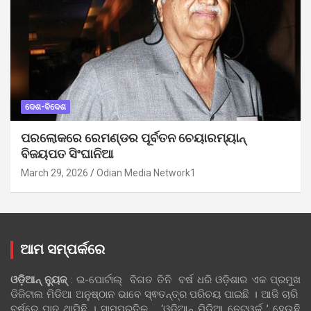
ଦେଶ-ବିଦେଶ
ପରଲୋକରେ ରେମଣ୍ଡର ପୂର୍ବତନ ଚେୟାରମ୍ୟାନ୍
ବିଜୟପତ ସିଂଘାନିଆ
March 29, 2026
Odian Media Network1
ଆମ ସମ୍ପର୍କରେ
ଓଡ଼ିଆନ୍‍ ନ୍ୟୁଜ୍‍
: ଇ-ପୋର୍ଟାଲ୍ ବିଗତ ତିନି ବର୍ଷ ଧରି ଓଡ଼ିଶାର ଏକ ପ୍ରମୁଖ
ଡିଜିଟାଲ ମିଡିଆ ଅନୁଷ୍ଠାନ ଭାବେ ସ୍ଵତନ୍ତ୍ର ପରିଚୟ ପାଇଛି । ଆଜି ଚାରି
ବର୍ଷରେ ପାଦ ଥାପିଛି । ସାମ୍ପ୍ରତିକ ‘ଓଡ଼ିଆନ୍‍ ମିଡିଆ ନେଟୱର୍କ ’ ହେଉଛି