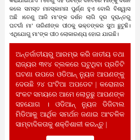
କରାଯାଇଥାଏ । ତେଣୁ ଏହି ପବିତ୍ର ଦିନଟିରେ ମାଙ୍କୁ ଦର୍ଶନ
କଲେ ସମସ୍ତ ମନସ୍କାମନା ପୁର୍ଣ୍ଣ ହୁଏ ବୋଲି ବିଶ୍ୱାସ
ଅଛି ।ତେଣୁ ଆଜି ମା’ଙ୍କ ଦର୍ଶନ ଲାଗି ଦୂର ଦୂରାନ୍ତରୁ
ଘଟଗାଁ ମା’ ତାରିଣୀଙ୍କ ପୀଠକୁ ଭକ୍ତଙ୍କର ସୁଅ ଛୁଟୁଛି।
ଏଥିଯୋଗୁ ମା’ଙ୍କ ପୀଠ ଲୋକାରଣ୍ୟ ହୋଇ ଯାଇଛି।
ଅନ୍ତର୍ଜାତୀୟରୁ ଆରମ୍ଭ କରି ଜାତୀୟ ତଥା
ରାଜ୍ୟର ୩୧୪ ବ୍ଲକରେ ଘଟୁଥିବା ପ୍ରତିଟି
ଘଟଣା ଉପରେ ଓଡିଆନ୍ ନ୍ୟୁଜ ଆପଣଙ୍କୁ
ଦେଉଛି ୨୪ ଘଂଟିଆ ଅପଡେଟ | କରୋନାର
ସଂକଟ ସମୟରେ ଆମେ ଲୋଡୁଛୁ ଆପଣଙ୍କ
ସହଯୋଗ । ଓଡିଆନ୍ ନ୍ୟୁଜ ଡିଜିଟାଲ
ମିଡିଆକୁ ଆର୍ଥିକ ସମର୍ଥନ ଜଣାଇ ଆଂଚଳିକ
ସାମ୍ବାଦିକତାକୁ ଶକ୍ତିଶାଳୀ କରନ୍ତୁ |