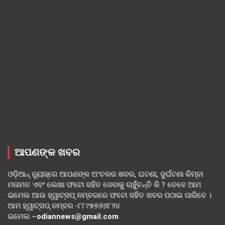
ଆପଣଙ୍କ ଖବର
ଓଡ଼ିଆନ୍ ନ୍ୟୁଜ୍‌ରେ ଆପଣଙ୍କ ଅଂଚଳର ଖବର, ଘଟଣା, ଦୁର୍ଘଟଣା କିମ୍ବା
ମତାମତ ଏବଂ ଲେଖା ଫଟୋ ସହିତ ଦେବାକୁ ଚାହୁଁଚନ୍ତି କି ? ତେବେ ଆମ
ଇମେଲ ଆଉ ହ୍ୱାଟ୍‌ସପ୍ ନମ୍ବରରେ ଫଟୋ ସହିତ ଖବର ପଠାଇ ପାରିବେ ।
ଆମ ହ୍ୱାଟ୍‌ସପ୍ ନମ୍ବର -୮୮୯୫୭୬୬୮୨୪
ଇମେଲ –
odiannews@gmail.com