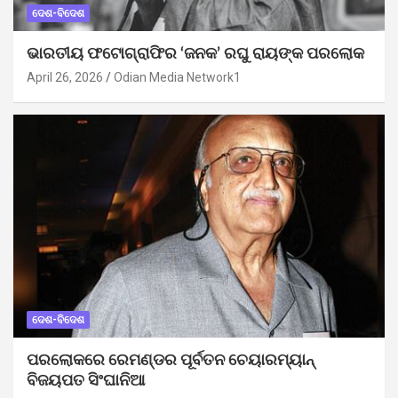
ଦେଶ-ବିଦେଶ
ଭାରତୀୟ ଫଟୋଗ୍ରାଫିର ‘ଜନକ’ ରଘୁ ରାୟଙ୍କ ପରଲୋକ
April 26, 2026
Odian Media Network1
ଦେଶ-ବିଦେଶ
ପରଲୋକରେ ରେମଣ୍ଡର ପୂର୍ବତନ ଚେୟାରମ୍ୟାନ୍
ବିଜୟପତ ସିଂଘାନିଆ