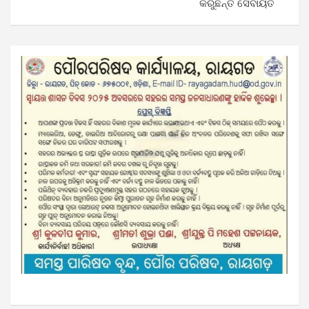
କରୁଛନ୍ତି ସେବାୟତ