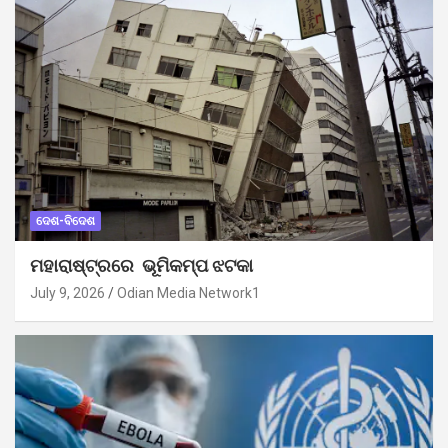
ଦେଶ-ବିଦେଶ
ମହାରାଷ୍ଟ୍ରରେ ଭୂମିକମ୍ପ ଝଟକା
July 9, 2026
Odian Media Network1