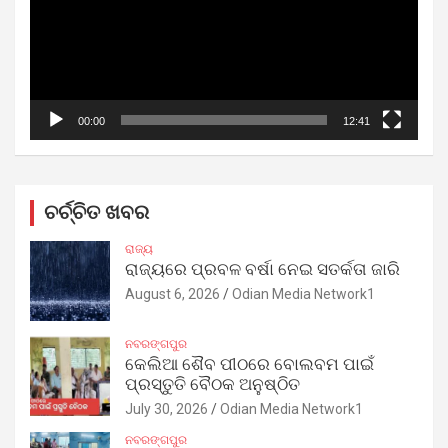
00:00
12:41
ଚର୍ଚ୍ଚିତ ଖବର
ରାଜ୍ୟ
ରାଜ୍ୟରେ ପ୍ରବଳ ବର୍ଷା ନେଇ ସତର୍କତା ଜାରି
August 6, 2026
Odian Media Network1
ନବରଙ୍ଗପୁର
କେଲିଆ ଶୈବ ପୀଠରେ ବୋଲବମ ପାଇଁ
ପ୍ରସ୍ତୁତି ବୈଠକ ଅନୁଷ୍ଠିତ
July 30, 2026
Odian Media Network1
ନବରଙ୍ଗପୁର