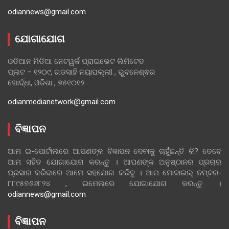
odiannews@gmail.com
ଯୋଗାଯୋଗ
ଓଡିଆନ ମିଡିଆ ନେଟୱର୍କ ପ୍ରାଇଭେଟ ଲିମିଟେଡ
ପ୍ଲଟ – ୧୨୦୯, ଗଡସାହି ନୟାପଲ୍ଲୀ , ଭୁବନେଶ୍ଵର
ଖୋର୍ଦ୍ଧା, ଓଡିଶା , ୭୫୧୦୧୨
odianmedianetwork@gmail.com
ବିଜ୍ଞାପନ
ଆମ ଇ-ପୋର୍ଟାଲରେ ଆପଣଙ୍କ ବିଜ୍ଞାପନ ଦେବାକୁ ଚାହୁଁଛନ୍ତି କି? ତେବେ
ଆମ ସହିତ ଯୋଗାଯୋଗ କରନ୍ତୁ । ଆପଣଙ୍କ ଅନୁଷ୍ଠାନର ପ୍ରଚାର
ପ୍ରସାର କରିବାରେ ଆମେ ସହଯୋଗ କରିବୁ । ଆମ ମୋବାଇଲ୍ ନମ୍ବର-
୮୮୯୫୭୬୬୮୨୪ , ଇମେଲରେ ଯୋଗାଯୋଗ କରନ୍ତୁ ।
odiannews@gmail.com
ବିଜ୍ଞାପନ