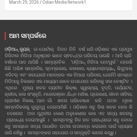
March 29, 2026
Odian Media Network1
ଆମ ସମ୍ପର୍କରେ
ଓଡ଼ିଆନ୍‍ ନ୍ୟୁଜ୍‍
: ଇ-ପୋର୍ଟାଲ୍ ବିଗତ ତିନି ବର୍ଷ ଧରି ଓଡ଼ିଶାର ଏକ ପ୍ରମୁଖ
ଡିଜିଟାଲ ମିଡିଆ ଅନୁଷ୍ଠାନ ଭାବେ ସ୍ଵତନ୍ତ୍ର ପରିଚୟ ପାଇଛି । ଆଜି ଚାରି
ବର୍ଷରେ ପାଦ ଥାପିଛି । ସାମ୍ପ୍ରତିକ ‘ଓଡ଼ିଆନ୍‍ ମିଡିଆ ନେଟୱର୍କ ’ ହେଉଛି
କିଛି ଅଭିଜ୍ଞ ସାମ୍ବାଦିକ, ସ୍ତମ୍ଭକାର, କଳାକାର, କ୍ୟାମେରାମ୍ୟାନ୍, ଭିଜୁଆଲ୍
ଏଡିଟର୍ ଏବଂ ସହଯୋଗୀ ମାନଙ୍କର ଏକ ନିଆରା ପରିବାର, ଯେଉଁଠି ସମସ୍ତେ
ମିଡିଆକୁ ବିକାଶର ଏକ ମାଧ୍ୟମ ଭାବେ ଉପଯୋଗ କରିବାକୁ ସଦା ଚେଷ୍ଟିତ ।
ଏଥିରେ ମୁଖ୍ୟ ଖବର ବ୍ୟତୀତ ଶିକ୍ଷା, ସ୍ୱାସ୍ଥ୍ୟ, ବୃତ୍ତି, ପର୍ଯ୍ୟଟନ,
କ୍ରୀଡା, କଳା ସଂସ୍କୃତି, ମନୋରଞ୍ଜନ ,ଭିନ୍ନ ମଣିଷ, ପ୍ରେରଣା, ଜୀବନ ଜୀବିକା,
ଗ୍ରାମୀଣ ବିକାଶ, ଆମ ଗାଁ ଖବର ପରିବେଷଣ କରି ଗଠନ ମୂଳକ
ସାମ୍ବାଦିକତାକୁ ଗୁରୁତ୍ୱ ଦେଇଆସିଛି । ଓଡ଼ିଶାର ସବୁ ଜିଲା ଖବର ହେଉ କି
ଦେଶରର ଅବା ପୃଥିବୀର କୋଣ ଅନୁକୋଣର ଭଲ ଏବ ସତ୍ୟ ଖବରକୁ
ପ୍ରାଧାନ୍ୟ ଦେଇଆସୁଛି । ସମସ୍ତଙ୍କୁ ନିଜ ହାତ ପାହାନ୍ତାରେ ସବୁ ବେଳେ
ସବୁ ସମୟରେ ସତ୍ୟ ଆଧାରିତ ଘଟଣା ଉପଲବ୍ଧ କରାଇବା ପାଇଁ ପ୍ରୟାସ
ଜାରି ରଖିଛୁ। ସମସ୍ତଙ୍କର ସହଯୋଗ ଓ ସମ୍ପୃକ୍ତି କାମନା କରୁଛୁ।