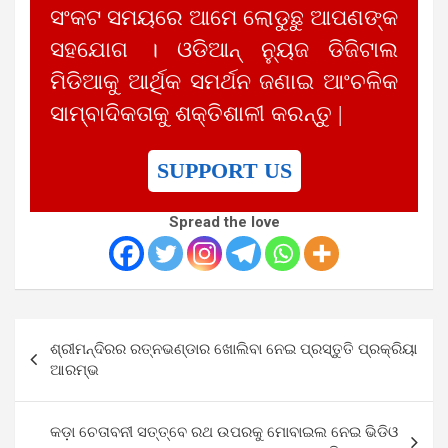
ସଂକଟ ସମୟରେ ଆମେ ଲୋଡୁଛୁ ଆପଣଙ୍କ
ସହଯୋଗ । ଓଡିଆନ୍ ନ୍ୟୁଜ ଡିଜିଟାଲ
ମିଡିଆକୁ ଆର୍ଥିକ ସମର୍ଥନ ଜଣାଇ ଆଂଚଳିକ
ସାମ୍ବାଦିକତାକୁ ଶକ୍ତିଶାଳୀ କରନ୍ତୁ |
SUPPORT US
Spread the love
Post
ଶ୍ରୀମନ୍ଦିରର ରତ୍ନଭଣ୍ଡାର ଖୋଲିବା ନେଇ ପ୍ରସ୍ତୁତି ପ୍ରକ୍ରିୟା
navigation
ଆରମ୍ଭ
କଡ଼ା ଚେତାବନୀ ସତ୍ତ୍ବେ ରଥ ଉପରକୁ ମୋବାଇଲ ନେଇ ଭିଡିଓ