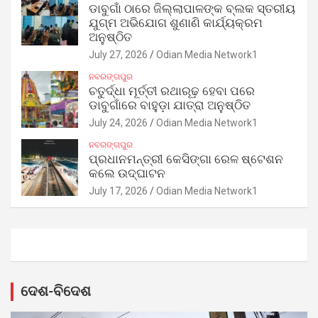
ଡାବୁଗାଁ ଠାରେ ଜିଲ୍ଲାପାଳଙ୍କ ବ୍ଲକ ସ୍ତରୀୟ
ଯୁଗ୍ମ ଅଭିଯୋଗ ଶୁଣାଣି କାର୍ଯ୍ୟକ୍ରମ
ଅନୁଷ୍ଠିତ
July 27, 2026
Odian Media Network1
ନବରଙ୍ଗପୁର
ଚତୁର୍ଦ୍ଧା ମୂର୍ତ୍ତୀ ରଥାରୂଢ଼ ହେବା ପରେ
ଡାବୁଗାଁରେ ବାହୁଡ଼ା ଯାତ୍ରା ଅନୁଷ୍ଠିତ
July 24, 2026
Odian Media Network1
ନବରଙ୍ଗପୁର
ପ୍ରଧାନମନ୍ତ୍ରୀ କେସିଙ୍ଗା ରେଳ ଷ୍ଟେଶନ
କଲେ ଉଦ୍‌ଘାଟନ
July 17, 2026
Odian Media Network1
ଦେଶ-ବିଦେଶ