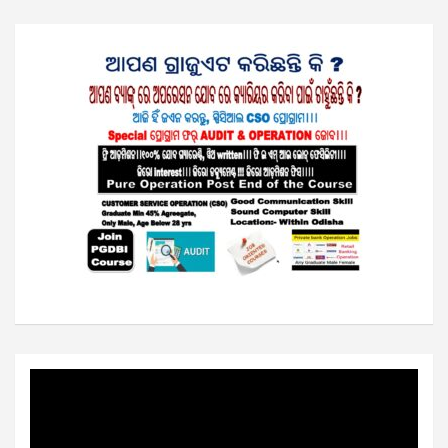
Video
Player