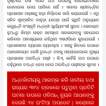
ଦୃଷ୍ଟିରେ ରଖି ଏଥର ରଥ ଉପରକୁ ସେବାୟତମାନେ
ମୋବାଇଲ ନେଇ ପାରିବେ ନାହିଁ । ଏନେଇ ଶ୍ରୀମନ୍ଦିର
ପ୍ରଶାସନ ପକ୍ଷରୁ କଡ଼ା ନିର୍ଦ୍ଦେଶ ଜାରି କରାଯାଇଛି । ଏଥି
ସହିତ ଶୃଙ୍ଖଳିତ ବାହୁଡ଼ା ଯାତ୍ରା ପାଇଁ ସ୍ଥିତି ଅନୁଧ୍ୟାନ
କରୁଛନ୍ତି ସଂସ୍କୃତି ମନ୍ତ୍ରୀ ସୂର୍ଯ୍ୟବଂଶୀ ସୁରଜ । ସେବାୟତ
ହୁଅନ୍ତୁ କିମ୍ବା ଭକ୍ତ ସମସ୍ତେ ସରକାରଙ୍କୁ ସହଯୋଗ
କରିବାର ଆବଶ୍ୟକତା ରହିଥିବା ଏସଓପିରେ କୁହାଯାଇଛି ।
ପ୍ରଶାସନର ବ୍ୟାପକ ବ୍ୟବସ୍ଥା । ଏସବୁ ଭିତରେ ରଥରେ
ଅଣସେବାୟତ ଦେଖି ତୁରନ୍ତ ତଳକୁ ଓହ୍ଲାଇଦେଲେ ମୁଖ୍ୟ
ପ୍ରଶାସକ ଅରବିନ୍ଦ ପାଢ଼ୀ । କିଏ, କାହିଁକି ରଥ ଉପରେ
ଚଢ଼ିଥିଲେ ତଦନ୍ତ ହେବା ନେଇ ଅରବିନ୍ଦ ପାଢ଼ୀଙ୍କ ସୂଚନା ।
ଅନ୍ତର୍ଜାତୀୟରୁ ଆରମ୍ଭ କରି ଜାତୀୟ ତଥା
ରାଜ୍ୟର ୩୧୪ ବ୍ଲକରେ ଘଟୁଥିବା ପ୍ରତିଟି
ଘଟଣା ଉପରେ ଓଡିଆନ୍ ନ୍ୟୁଜ ଆପଣଙ୍କୁ
ଦେଉଛି ୨୪ ଘଂଟିଆ ଅପଡେଟ | କରୋନାର