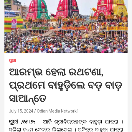
ପୁରୀ
ଆରମ୍ଭ ହେଲା ରଥଟଣା,
ପ୍ରଥମେ ବାହୁଡ଼ିଲେ ବଡ଼ ବାଡ଼
ସାଆନ୍ତେ
July 15, 2024
Odian Media Network1
ପୁରୀ ,୧୫।୭:
ଆଜି ଶ୍ରୀବିଗ୍ରହଙ୍କ ବାହୁଡ଼ା ଯାତ୍ରା ।
ସରିଲା ଜନ୍ମ ବେଦୀର ଲିଳାଖେଳା । ପବିତ୍ର ବାହୁଡ଼ା ଯାତ୍ରା