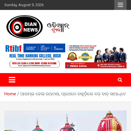
Skip
Sunday, August 9, 2026
to
content
ସାରା ଦୁନିଆର ଖବର ଆପଣଙ୍କ ହାତମୁଠାରେ…
ଓଡିଆନ୍ ନ୍ୟୁଜ
Home
ଆରମ୍ଭ ହେଲା ରଥଟଣା, ପ୍ରଥମେ ବାହୁଡ଼ିଲେ ବଡ଼ ବାଡ଼ ସାଆନ୍ତେ