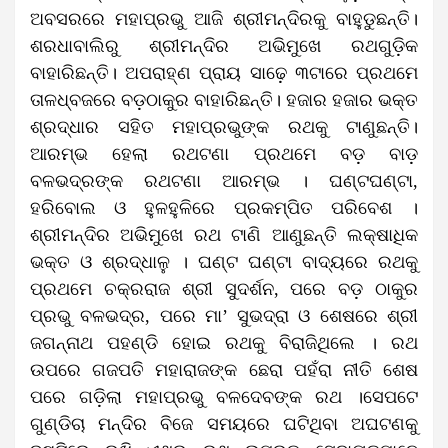
ଅବସରରେ ମହାପ୍ରଭୁ ଆଜି ଶ୍ରୀମନ୍ଦିରକୁ ବାହୁଡୁଛନ୍ତି।
ଶରଧାବାଲିରୁ ଶ୍ରୀମନ୍ଦିର ଅଭିମୁଖେ ରଥଗୁଡ଼ିକ
ବାହାରିଛନ୍ତି। ଅପରାହ୍‌ଣ ପ୍ରାୟ ସାଢ଼େ ୩ଟାରେ ପ୍ରଥମେ
ତାଳଧ୍ବଜରେ ବଡ଼ଠାକୁର ବାହାରିଛନ୍ତି। ହଜାର ହଜାର ଭକ୍ତ
ଶ୍ରଦ୍ଧାର ସହିତ ମହାପ୍ରଭୁଙ୍କ ରଥକୁ ଟାଣୁଛନ୍ତି।
ଆରମ୍ଭ ହେଲା ରଥଟଣା ପ୍ରଥମେ ବଡ଼ ବାଡ଼
ବଳଭଦ୍ରଙ୍କ ରଥଟଣା ଆରମ୍ଭ । ଘଣ୍ଟଘଣ୍ଟା,
ହରିବୋଲ ଓ ହୁଳହୁଳିରେ ପ୍ରକମ୍ପିତ ପରିବେଶ ।
ଶ୍ରୀମନ୍ଦିର ଅଭିମୁଖେ ରଥ ଟାଣି ଆଣୁଛନ୍ତି ଲକ୍ଷାଧିକ
ଭକ୍ତ ଓ ଶ୍ରଦ୍ଧାଳୁ । ଘଣ୍ଟ ଘଣ୍ଟା ବାଦ୍ୟରେ ରଥକୁ
ପ୍ରଥମେ ଚକ୍ରରାଜ ଶ୍ରୀ ସୁଦର୍ଶନ, ପରେ ବଡ଼ ଠାକୁର
ପ୍ରଭୁ ବଳଭଦ୍ର, ପରେ ମା’ ସୁଭଦ୍ରା ଓ ଶେଷରେ ଶ୍ରୀ
ଜଗନ୍ନାଥ ପହଣ୍ଡି ହୋଇ ରଥକୁ ବିରାଜିଥିଲେ । ରଥ
ଉପରେ ଗଜପତି ମହାରାଜଙ୍କ ଛେରା ପହଁରା ନୀତି ଶେଷ
ପରେ ଗଡ଼ିଲା ମହାପ୍ରଭୁ ବଳଦେବଙ୍କ ରଥ ।ସେପଟେ
ଗୁଣ୍ଡିଚା ମନ୍ଦିର ବିଜେ ସମୟରେ ଘଟିଥିବା ଅଘଟଣକୁ