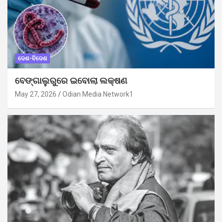
ଦେଶ-ବିଦେଶ
ବେଙ୍ଗାଲୁରୁରେ ଇବୋଲା ଲକ୍ଷଣ
May 27, 2026
Odian Media Network1