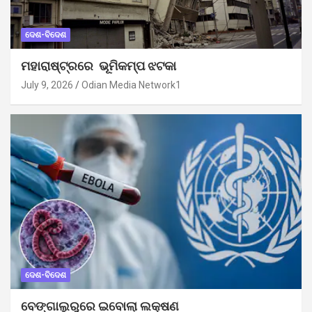
ଦେଶ-ବିଦେଶ
ମହାରାଷ୍ଟ୍ରରେ ଭୂମିକମ୍ପ ଝଟକା
July 9, 2026
Odian Media Network1
ଦେଶ-ବିଦେଶ
ବେଙ୍ଗାଲୁରୁରେ ଇବୋଲା ଲକ୍ଷଣ