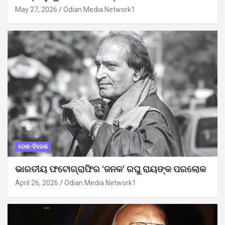
May 27, 2026
Odian Media Network1
ଦେଶ-ବିଦେଶ
ଭାରତୀୟ ଫଟୋଗ୍ରାଫିର ‘ଜନକ’ ରଘୁ ରାୟଙ୍କ ପରଲୋକ
April 26, 2026
Odian Media Network1