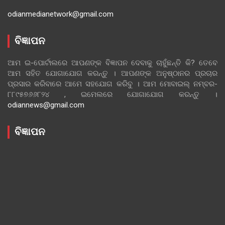
odianmedianetwork@gmail.com
ବିଜ୍ଞାପନ
ଆମ ଇ-ପୋର୍ଟାଲରେ ଆପଣଙ୍କ ବିଜ୍ଞାପନ ଦେବାକୁ ଚାହୁଁଛନ୍ତି କି? ତେବେ
ଆମ ସହିତ ଯୋଗାଯୋଗ କରନ୍ତୁ । ଆପଣଙ୍କ ଅନୁଷ୍ଠାନର ପ୍ରଚାର
ପ୍ରସାର କରିବାରେ ଆମେ ସହଯୋଗ କରିବୁ । ଆମ ମୋବାଇଲ୍ ନମ୍ବର-
୮୮୯୫୭୬୬୮୨୪ , ଇମେଲରେ ଯୋଗାଯୋଗ କରନ୍ତୁ ।
odiannews@gmail.com
ବିଜ୍ଞାପନ