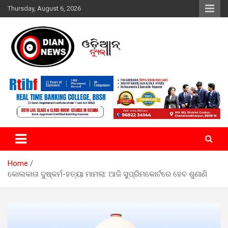
Skip
Thursday, August 6, 2026
to
content
ସାରା ଦୁନିଆର ଖବର ଆପଣଙ୍କ ହାତମୁଠାରେ…
ଓଡିଆନ୍ ନ୍ୟୁଜ
Home
କୋଲକାତା ଦୁଷ୍କର୍ମ-ହତ୍ୟା ମାମଲା: ଆଜି ସୁପ୍ରିମକୋର୍ଟରେ ହେବ ଶୁଣାଣି