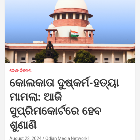
ଦେଶ-ବିଦେଶ
କୋଲକାତା ଦୁଷ୍କର୍ମ-ହତ୍ୟା
ମାମଲା: ଆଜି
ସୁପ୍ରିମକୋର୍ଟରେ ହେବ
ଶୁଣାଣି
August 22, 2024
Odian Media Network1