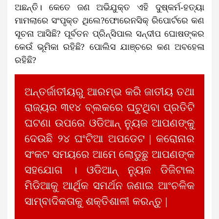
ଅଛନ୍ତି। କେତେ ଜଣ ଅଭିଯୁକ୍ତ ଏହି ଦୁଷ୍କର୍ମ-ହତ୍ୟା
ମାମଲାରେ ସଂପୃକ୍ତ ଥିଲେ?ଫୋରେନସିକ୍ ରିପୋର୍ଟରେ କଣ
ସୂଚନା ଆସିଛି? ପୂର୍ବତନ ପ୍ରିନ୍ସିପାଲ ସନ୍ଦୀପ ଘୋଷଙ୍କର
କେଉଁ ଭୂମିକା ରହିଛି? ପୋଲିସ ଯାଞ୍ଚରେ କଣ ଅବହେଳା
ରହିଛି?
ଅନ୍ତର୍ଜାତୀୟରୁ ଆରମ୍ଭ କରି ଜାତୀୟ ତଥା
ରାଜ୍ୟର ୩୧୪ ବ୍ଲକରେ ଘଟୁଥିବା ପ୍ରତିଟି
ଘଟଣା ଉପରେ ଓଡିଆନ୍ ନ୍ୟୁଜ ଆପଣଙ୍କୁ
ଦେଉଛି ୨୪ ଘଂଟିଆ ଅପଡେଟ | କରୋନାର
ସଂକଟ ସମୟରେ ଆମେ ଲୋଡୁଛୁ ଆପଣଙ୍କ
ସହଯୋଗ । ଓଡିଆନ୍ ନ୍ୟୁଜ ଡିଜିଟାଲ
ମିଡିଆକୁ ଆର୍ଥିକ ସମର୍ଥନ ଜଣାଇ ଆଂଚଳିକ
ସାମ୍ବାଦିକତାକୁ ଶକ୍ତିଶାଳୀ କରନ୍ତୁ |