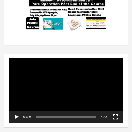
Video
Player
00:00
12:41