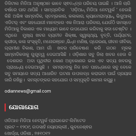
ଡିଜିଟାଲ ମିଡିଆ ଅନୁଷ୍ଠାନ ଭାବେ ସ୍ଵତନ୍ତ୍ର ପରିଚୟ ପାଇଛି । ଆଜି ଚାରି
ବର୍ଷରେ ପାଦ ଥାପିଛି । ସାମ୍ପ୍ରତିକ ‘ଓଡ଼ିଆନ୍‍ ମିଡିଆ ନେଟୱର୍କ ’ ହେଉଛି
କିଛି ଅଭିଜ୍ଞ ସାମ୍ବାଦିକ, ସ୍ତମ୍ଭକାର, କଳାକାର, କ୍ୟାମେରାମ୍ୟାନ୍, ଭିଜୁଆଲ୍
ଏଡିଟର୍ ଏବଂ ସହଯୋଗୀ ମାନଙ୍କର ଏକ ନିଆରା ପରିବାର, ଯେଉଁଠି ସମସ୍ତେ
ମିଡିଆକୁ ବିକାଶର ଏକ ମାଧ୍ୟମ ଭାବେ ଉପଯୋଗ କରିବାକୁ ସଦା ଚେଷ୍ଟିତ ।
ଏଥିରେ ମୁଖ୍ୟ ଖବର ବ୍ୟତୀତ ଶିକ୍ଷା, ସ୍ୱାସ୍ଥ୍ୟ, ବୃତ୍ତି, ପର୍ଯ୍ୟଟନ,
କ୍ରୀଡା, କଳା ସଂସ୍କୃତି, ମନୋରଞ୍ଜନ ,ଭିନ୍ନ ମଣିଷ, ପ୍ରେରଣା, ଜୀବନ ଜୀବିକା,
ଗ୍ରାମୀଣ ବିକାଶ, ଆମ ଗାଁ ଖବର ପରିବେଷଣ କରି ଗଠନ ମୂଳକ
ସାମ୍ବାଦିକତାକୁ ଗୁରୁତ୍ୱ ଦେଇଆସିଛି । ଓଡ଼ିଶାର ସବୁ ଜିଲା ଖବର ହେଉ କି
ଦେଶରର ଅବା ପୃଥିବୀର କୋଣ ଅନୁକୋଣର ଭଲ ଏବ ସତ୍ୟ ଖବରକୁ
ପ୍ରାଧାନ୍ୟ ଦେଇଆସୁଛି । ସମସ୍ତଙ୍କୁ ନିଜ ହାତ ପାହାନ୍ତାରେ ସବୁ ବେଳେ
ସବୁ ସମୟରେ ସତ୍ୟ ଆଧାରିତ ଘଟଣା ଉପଲବ୍ଧ କରାଇବା ପାଇଁ ପ୍ରୟାସ
ଜାରି ରଖିଛୁ। ସମସ୍ତଙ୍କର ସହଯୋଗ ଓ ସମ୍ପୃକ୍ତି କାମନା କରୁଛୁ।
odiannews@gmail.com
ଯୋଗାଯୋଗ
ଓଡିଆନ ମିଡିଆ ନେଟୱର୍କ ପ୍ରାଇଭେଟ ଲିମିଟେଡ
ପ୍ଲଟ – ୧୨୦୯, ଗଡସାହି ନୟାପଲ୍ଲୀ , ଭୁବନେଶ୍ଵର
ଖୋର୍ଦ୍ଧା, ଓଡିଶା , ୭୫୧୦୧୨