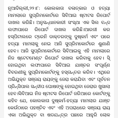
ନୂଆଦିଲ୍ଲୀ,୨୨।୮: କୋଲକାତା ବଳାତ୍କାର ଓ ହତ୍ୟା
ମାମଲାରେ ସୁପ୍ରିମକୋର୍ଟରେ ସିବିଆଇ ଷ୍ଟାଟସ ରିପୋର୍ଟ
ଦାଖଲ କରିଛି। ଅନୁସନ୍ଧାନକାରୀ ସଂସ୍ଥା ଏକ ସିଲ ବନ୍ଦ
ଲଫାପାରେ ରିପୋର୍ଟ ଦାଖଲ କରିଛି।ଆରଜୀ କର
ହସ୍ପିଟାଲରେ ଟ୍ରେନି ଡାକ୍ତରଙ୍କୁ ଦୁଷ୍କର୍ମ ଏବଂ ପରେ
ହତ୍ୟା ମାମଲାକୁ ନେଇ ଆଜି ସୁପ୍ରିମକୋର୍ଟରେ ଶୁଣାଣି
ହେବ। ଆଜି ସୁପ୍ରିମକୋର୍ଟରେ ସିବିଆଇକୁ ଏହି ମାମଲାରେ
ନିଜ ଷ୍ଟେଟମେଣ୍ଟ ରିପୋର୍ଟ ଦାଖଲ କରିବାକୁ ହେବ। ସି୍
ହୋଇଥିବା ଲଫାପାରେ ସିବିଆଇ ଯାଞ୍ଚର ସଂପୂର୍ଣ୍ଣ
ବିବରଣୀକୁ ସୁପ୍ରିମକୋର୍ଟଙ୍କୁ ହସ୍ତାନ୍ତର କରିବ। ଏଥିରେ
ଅଭିଯୁକ୍ତ ସଞ୍ଜୟ ରାୟଙ୍କୁ ଜେରା କରାଯିବା ଏବଂ ପୂର୍ବତନ
ପ୍ରିନ୍ସିପାଲ ସନ୍ଦୀପ ଘୋଷଙ୍କୁ ହୋଇଥିବା ଜେରାର ଖୁସାଲା
ହେବ।ସିବିଆଇ ନିଜ ଷ୍ଟାଟସ ରିପୋର୍ଟ ଜରିଆରେ କୋର୍ଟଙ୍କୁ
କହିବ ଯେ, କୋଲକାତା ଦୁଷ୍କର୍ମ-ହତ୍ୟା ମାମଲାର ଯାଞ୍ଚ
କେଉଁଠାରେ ପହଞ୍ଚିବ ଏବଂ ଏହି ଅପରାଧରେ ସଞ୍ଜୟ ରାୟ
ଏକା ଅଭିଯୁକ୍ତ ବା ଷଡଯନ୍ତ୍ର ପଛରେ ଆହୁରି ଲୋକ