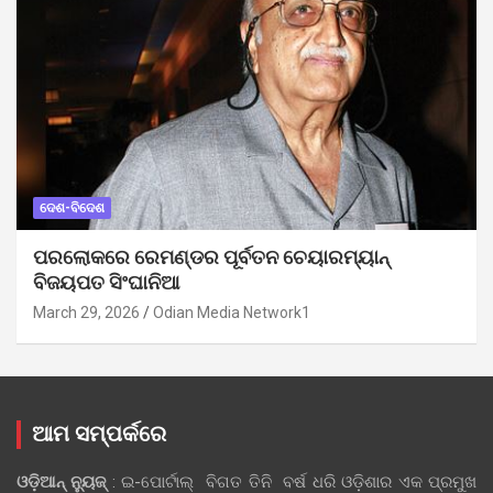
ଦେଶ-ବିଦେଶ
ପରଲୋକରେ ରେମଣ୍ଡର ପୂର୍ବତନ ଚେୟାରମ୍ୟାନ୍
ବିଜୟପତ ସିଂଘାନିଆ
March 29, 2026
Odian Media Network1
ଆମ ସମ୍ପର୍କରେ
ଓଡ଼ିଆନ୍‍ ନ୍ୟୁଜ୍‍
: ଇ-ପୋର୍ଟାଲ୍ ବିଗତ ତିନି ବର୍ଷ ଧରି ଓଡ଼ିଶାର ଏକ ପ୍ରମୁଖ