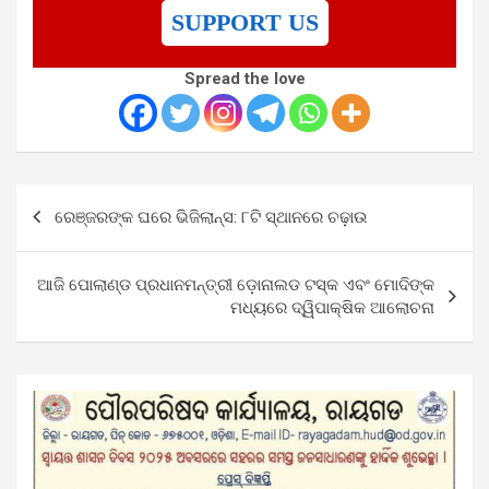
SUPPORT US
Spread the love
Post
ରେଞ୍ଜରଙ୍କ ଘରେ ଭିଜିଲାନ୍ସ: ୮ଟି ସ୍ଥାନରେ ଚଢ଼ାଉ
navigation
ଆଜି ପୋଲାଣ୍ଡ ପ୍ରଧାନମନ୍ତ୍ରୀ ଡ଼ୋନାଲଡ ଟସ୍କ ଏବଂ ମୋଦିଙ୍କ
ମଧ୍ୟରେ ଦ୍ୱିପାକ୍ଷିକ ଆଲୋଚନା