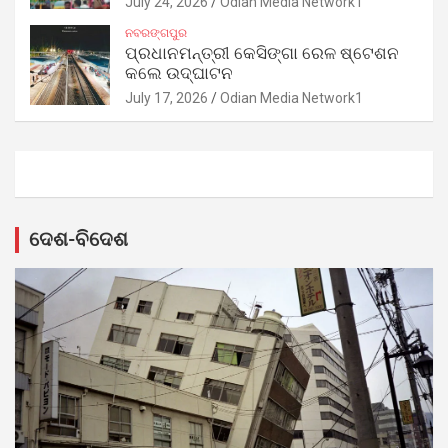
July 24, 2026
Odian Media Network1
ନବରଙ୍ଗପୁର
ପ୍ରଧାନମନ୍ତ୍ରୀ କେସିଙ୍ଗା ରେଳ ଷ୍ଟେଶନ
କଲେ ଉଦ୍‌ଘାଟନ
July 17, 2026
Odian Media Network1
ଦେଶ-ବିଦେଶ