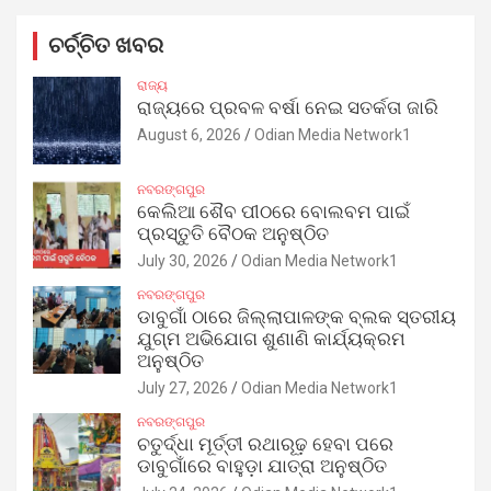
ଚର୍ଚ୍ଚିତ ଖବର
ରାଜ୍ୟ
ରାଜ୍ୟରେ ପ୍ରବଳ ବର୍ଷା ନେଇ ସତର୍କତା ଜାରି
August 6, 2026
Odian Media Network1
ନବରଙ୍ଗପୁର
କେଲିଆ ଶୈବ ପୀଠରେ ବୋଲବମ ପାଇଁ
ପ୍ରସ୍ତୁତି ବୈଠକ ଅନୁଷ୍ଠିତ
July 30, 2026
Odian Media Network1
ନବରଙ୍ଗପୁର
ଡାବୁଗାଁ ଠାରେ ଜିଲ୍ଲାପାଳଙ୍କ ବ୍ଲକ ସ୍ତରୀୟ
ଯୁଗ୍ମ ଅଭିଯୋଗ ଶୁଣାଣି କାର୍ଯ୍ୟକ୍ରମ
ଅନୁଷ୍ଠିତ
July 27, 2026
Odian Media Network1
ନବରଙ୍ଗପୁର
ଚତୁର୍ଦ୍ଧା ମୂର୍ତ୍ତୀ ରଥାରୂଢ଼ ହେବା ପରେ
ଡାବୁଗାଁରେ ବାହୁଡ଼ା ଯାତ୍ରା ଅନୁଷ୍ଠିତ