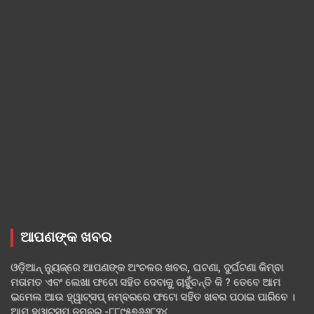
ଆପଣଙ୍କ ଖବର
ଓଡ଼ିଆନ୍ ନ୍ୟୁଜ୍‌ରେ ଆପଣଙ୍କ ଅଂଚଳର ଖବର, ଘଟଣା, ଦୁର୍ଘଟଣା କିମ୍ବା
ମତାମତ ଏବଂ ଲେଖା ଫଟୋ ସହିତ ଦେବାକୁ ଚାହୁଁଚନ୍ତି କି ? ତେବେ ଆମ
ଇମେଲ ଆଉ ହ୍ୱାଟ୍‌ସପ୍ ନମ୍ବରରେ ଫଟୋ ସହିତ ଖବର ପଠାଇ ପାରିବେ ।
ଆମ ହ୍ୱାଟ୍‌ସପ୍ ନମ୍ବର -୮୮୯୫୭୬୬୮୨୪