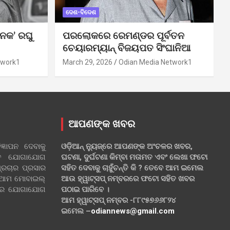
ଦେଶ-ବିଦେଶ
ନକ’ ରଘୁ
ପରଲୋକରେ ରେମଣ୍ଡର ପୂର୍ବତନ
ଚେୟାରମ୍ୟାନ୍ ବିଜୟପତ ସିଂଘାନିଆ
twork1
March 29, 2026
Odian Media Network1
ଆପଣଙ୍କ ଖବର
୍ଞାପନ ଦେବାକୁ
ଓଡ଼ିଆନ୍ ନ୍ୟୁଜ୍‌ରେ ଆପଣଙ୍କ ଅଂଚଳର ଖବର,
ହିତ ଯୋଗାଯୋଗ
ଘଟଣା, ଦୁର୍ଘଟଣା କିମ୍ବା ମତାମତ ଏବଂ ଲେଖା ଫଟୋ
୍ରଚାର ପ୍ରସାର
ସହିତ ଦେବାକୁ ଚାହୁଁଚନ୍ତି କି ? ତେବେ ଆମ ଇମେଲ
 ଆମ ମୋବାଇଲ୍
ଆଉ ହ୍ୱାଟ୍‌ସପ୍ ନମ୍ବରରେ ଫଟୋ ସହିତ ଖବର
ଲରେ ଯୋଗାଯୋଗ
ପଠାଇ ପାରିବେ ।
ଆମ ହ୍ୱାଟ୍‌ସପ୍ ନମ୍ବର -୮୮୯୫୭୬୬୮୨୪
ଇମେଲ –
odiannews@gmail.com