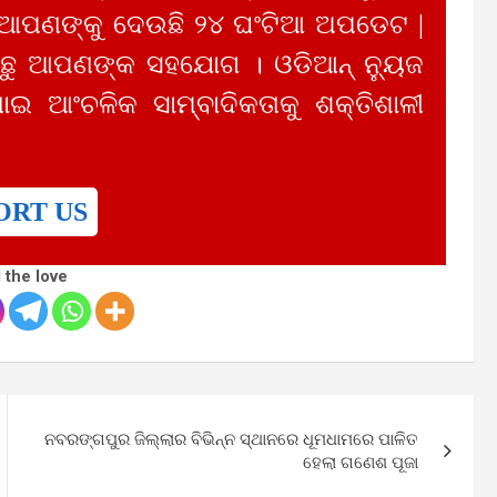
 ଆପଣଙ୍କୁ ଦେଉଛି ୨୪ ଘଂଟିଆ ଅପଡେଟ |
ୁ ଆପଣଙ୍କ ସହଯୋଗ । ଓଡିଆନ୍ ନ୍ୟୁଜ
ାଇ ଆଂଚଳିକ ସାମ୍ବାଦିକତାକୁ ଶକ୍ତିଶାଳୀ
ORT US
 the love
ନବରଙ୍ଗପୁର ଜିଲ୍ଲାର ବିଭିନ୍ନ ସ୍ଥାନରେ ଧୂମଧାମରେ ପାଳିତ
ହେଲା ଗଣେଶ ପୂଜା