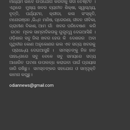
ମାଧ୍ୟମ ଭାବେ ଉପଯୋଗ କରିବାକୁ ସଦା ଚେଷ୍ଟିତ ।
ଏଥିରେ ମୁଖ୍ୟ ଖବର ବ୍ୟତୀତ ଶିକ୍ଷା, ସ୍ୱାସ୍ଥ୍ୟ,
ବୃତ୍ତି, ପର୍ଯ୍ୟଟନ, କ୍ରୀଡା, କଳା ସଂସ୍କୃତି,
ମନୋରଞ୍ଜନ ,ଭିନ୍ନ ମଣିଷ, ପ୍ରେରଣା, ଜୀବନ ଜୀବିକା,
ଗ୍ରାମୀଣ ବିକାଶ, ଆମ ଗାଁ ଖବର ପରିବେଷଣ କରି
ଗଠନ ମୂଳକ ସାମ୍ବାଦିକତାକୁ ଗୁରୁତ୍ୱ ଦେଇଆସିଛି ।
ଓଡ଼ିଶାର ସବୁ ଜିଲା ଖବର ହେଉ କି ଦେଶରର ଅବା
ପୃଥିବୀର କୋଣ ଅନୁକୋଣର ଭଲ ଏବ ସତ୍ୟ ଖବରକୁ
ପ୍ରାଧାନ୍ୟ ଦେଇଆସୁଛି । ସମସ୍ତଙ୍କୁ ନିଜ ହାତ
ପାହାନ୍ତାରେ ସବୁ ବେଳେ ସବୁ ସମୟରେ ସତ୍ୟ
ଆଧାରିତ ଘଟଣା ଉପଲବ୍ଧ କରାଇବା ପାଇଁ ପ୍ରୟାସ
ଜାରି ରଖିଛୁ। ସମସ୍ତଙ୍କର ସହଯୋଗ ଓ ସମ୍ପୃକ୍ତି
କାମନା କରୁଛୁ।
odiannews@gmail.com