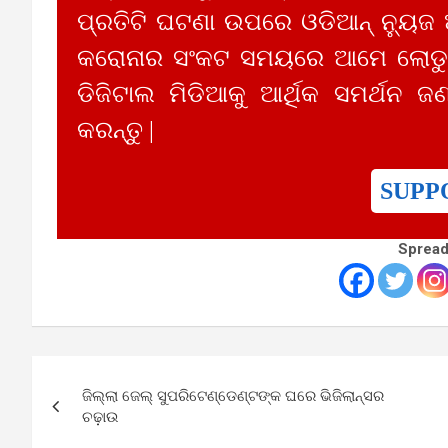
ପ୍ରତିଟି ଘଟଣା ଉପରେ ଓଡିଆନ୍ ନ୍ୟୁଜ
କରୋନାର ସଂକଟ ସମୟରେ ଆମେ ଲୋଡୁଛ
ଡିଜିଟାଲ ମିଡିଆକୁ ଆର୍ଥିକ ସମର୍ଥନ ଜଣ
କରନ୍ତୁ |
SUPP
Spread
Post
ଜିଲ୍ଲା ଜେଲ୍ ସୁପରିଟେଣ୍ଡେଣ୍ଟଙ୍କ ଘରେ ଭିଜିଲାନ୍ସର
navigation
ଚଢ଼ାଉ