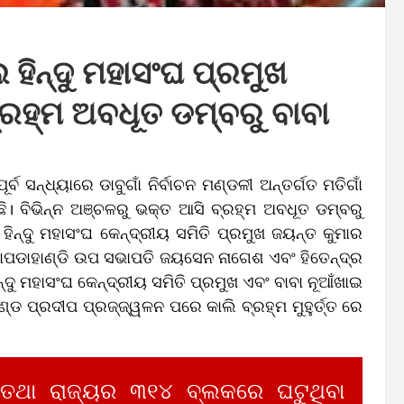
ହିନ୍ଦୁ ମହାସଂଘ ପ୍ରମୁଖ
୍ରହ୍ମ ଅବଧୂତ ଡମ୍ବରୁ ବାବା
 ସନ୍ଧ୍ୟାରେ ଡାବୁଗାଁ ନିର୍ବାଚନ ମଣ୍ଡଳୀ ଅନ୍ତର୍ଗତ ମତିଗାଁ
ି। ବିଭିନ୍ନ ଅଞ୍ଚଳରୁ ଭକ୍ତ ଆସି ବ୍ରହ୍ମ ଅବଧୂତ ଡମ୍ବରୁ
ହିନ୍ଦୁ ମହାସଂଘ କେନ୍ଦ୍ରୀୟ ସମିତି ପ୍ରମୁଖ ଜୟନ୍ତ କୁମାର
ାପଡାହାଣ୍ଡି ଉପ ସଭାପତି ଜୟସେନ ନାଗେଶ ଏବଂ ହିତେନ୍ଦ୍ର
ନ୍ଦୁ ମହାସଂଘ କେନ୍ଦ୍ରୀୟ ସମିତି ପ୍ରମୁଖ ଏବଂ ବାବା ନୂଆଁଖାଇ
ଡ ପ୍ରଦୀପ ପ୍ରଜ୍ଜ୍ୱଳନ ପରେ କାଲି ବ୍ରହ୍ମ ମୁହୁର୍ତ୍ତ ରେ
 ତଥା ରାଜ୍ୟର ୩୧୪ ବ୍ଲକରେ ଘଟୁଥିବା