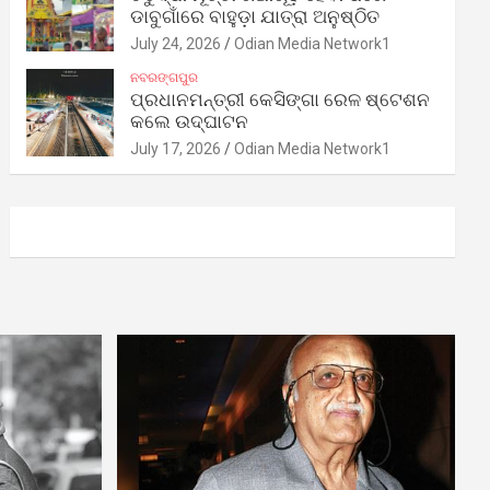
ଡାବୁଗାଁରେ ବାହୁଡ଼ା ଯାତ୍ରା ଅନୁଷ୍ଠିତ
July 24, 2026
Odian Media Network1
ନବରଙ୍ଗପୁର
ପ୍ରଧାନମନ୍ତ୍ରୀ କେସିଙ୍ଗା ରେଳ ଷ୍ଟେଶନ
କଲେ ଉଦ୍‌ଘାଟନ
July 17, 2026
Odian Media Network1