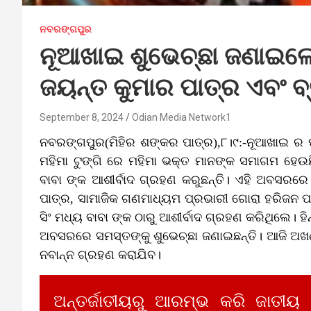
ନବରଙ୍ଗପୁର
ନୂଆଖାଇ ଶୁଭେଚ୍ଛା ଜଣାଇଲେ 
ଜୟନ୍ତ କୁମାର ପାତ୍ର ଏବଂ ବ
September 8, 2024
Odian Media Network1
ନବରଙ୍ଗପୁର(ମିହିର ଶଙ୍କର ପାତ୍ର),୮।୯:-ନୂଆଖାଇ ର ପୂର୍ବ
ମହିମା ଟୁଙ୍ଗି ରେ ମହିମା ଭକ୍ତ ମାନଙ୍କ ସମାଗମ ହେଉଛ
ବାବା ଙ୍କ ଆଶୀର୍ବାଦ ଗ୍ରହଣ କରୁଛନ୍ତି। ଏହି ଅବସରରେ 
ପାତ୍ର, ସାମାଜିକ ଗଣମାଧ୍ୟମ ପ୍ରଭାରୀ ଗୋରା ହରିଜନ ପ
ସିଂ ମଧ୍ୟ ବାବା ଙ୍କ ଠାରୁ ଆଶୀର୍ବାଦ ଗ୍ରହଣ କରିଥିଲେ। ହି
ଅବସରରେ ସମସ୍ତଙ୍କୁ ଶୁଭେଚ୍ଛା ଜଣାଇଛନ୍ତି। ଆଜି ଅଖଣ୍
ନବାନ୍ନ ଗ୍ରହଣ କରାଯିବ।
ଅନ୍ତର୍ଜାତୀୟରୁ ଆରମ୍ଭ କରି ଜାତୀୟ