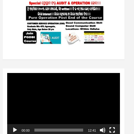
Video
Player
00:00
12:41