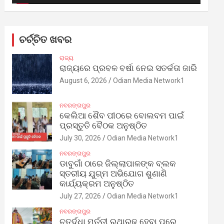
ଚର୍ଚ୍ଚିତ ଖବର
ରାଜ୍ୟ
ରାଜ୍ୟରେ ପ୍ରବଳ ବର୍ଷା ନେଇ ସତର୍କତା ଜାରି
August 6, 2026
Odian Media Network1
ନବରଙ୍ଗପୁର
କେଲିଆ ଶୈବ ପୀଠରେ ବୋଲବମ ପାଇଁ
ପ୍ରସ୍ତୁତି ବୈଠକ ଅନୁଷ୍ଠିତ
July 30, 2026
Odian Media Network1
ନବରଙ୍ଗପୁର
ଡାବୁଗାଁ ଠାରେ ଜିଲ୍ଲାପାଳଙ୍କ ବ୍ଲକ
ସ୍ତରୀୟ ଯୁଗ୍ମ ଅଭିଯୋଗ ଶୁଣାଣି
କାର୍ଯ୍ୟକ୍ରମ ଅନୁଷ୍ଠିତ
July 27, 2026
Odian Media Network1
ନବରଙ୍ଗପୁର
ଚତୁର୍ଦ୍ଧା ମୂର୍ତ୍ତୀ ରଥାରୂଢ଼ ହେବା ପରେ