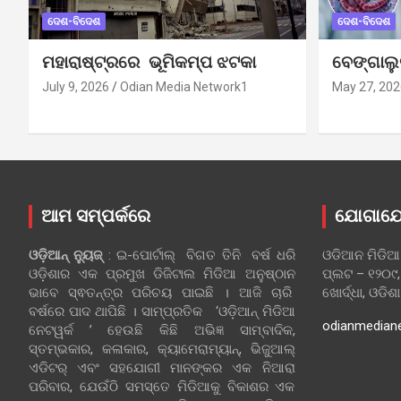
ଦେଶ-ବିଦେଶ
ଦେଶ-ବିଦେଶ
ମହାରାଷ୍ଟ୍ରରେ ଭୂମିକମ୍ପ ଝଟକା
ବେଙ୍ଗାଲ
July 9, 2026
Odian Media Network1
May 27, 202
ଆମ ସମ୍ପର୍କରେ
ଯୋଗାଯ
ଓଡ଼ିଆନ୍‍ ନ୍ୟୁଜ୍‍
: ଇ-ପୋର୍ଟାଲ୍ ବିଗତ ତିନି ବର୍ଷ ଧରି
ଓଡିଆନ ମିଡିଆ
ଓଡ଼ିଶାର ଏକ ପ୍ରମୁଖ ଡିଜିଟାଲ ମିଡିଆ ଅନୁଷ୍ଠାନ
ପ୍ଲଟ – ୧୨୦୯,
ଭାବେ ସ୍ଵତନ୍ତ୍ର ପରିଚୟ ପାଇଛି । ଆଜି ଚାରି
ଖୋର୍ଦ୍ଧା, ଓଡିଶ
ବର୍ଷରେ ପାଦ ଥାପିଛି । ସାମ୍ପ୍ରତିକ ‘ଓଡ଼ିଆନ୍‍ ମିଡିଆ
odianmedian
ନେଟୱର୍କ ’ ହେଉଛି କିଛି ଅଭିଜ୍ଞ ସାମ୍ବାଦିକ,
ସ୍ତମ୍ଭକାର, କଳାକାର, କ୍ୟାମେରାମ୍ୟାନ୍, ଭିଜୁଆଲ୍
ଏଡିଟର୍ ଏବଂ ସହଯୋଗୀ ମାନଙ୍କର ଏକ ନିଆରା
ପରିବାର, ଯେଉଁଠି ସମସ୍ତେ ମିଡିଆକୁ ବିକାଶର ଏକ