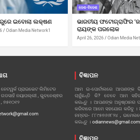
ଦେଶ-ବିଦେଶ
ୁରୁରେ ଇବୋଲା ଲକ୍ଷଣ
ଭାରତୀୟ ଫଟୋଗ୍ରାଫିର ‘ଜ
ରାୟଙ୍କ ପରଲୋକ
6
Odian Media Network1
April 26, 2026
Odian Media Ne
ୋଗ
ବିଜ୍ଞାପନ
 ନେଟୱର୍କ ପ୍ରାଇଭେଟ ଲିମିଟେଡ
ଆମ ଇ-ପୋର୍ଟାଲରେ ଆପଣଙ୍କ ବିଜ
 ଗଡସାହି ନୟାପଲ୍ଲୀ , ଭୁବନେଶ୍ଵର
ଚାହୁଁଛନ୍ତି କି? ତେବେ ଆମ ସ
ା , ୭୫୧୦୧୨
କରନ୍ତୁ । ଆପଣଙ୍କ ଅନୁଷ୍ଠାନର ପ
କରିବାରେ ଆମେ ସହଯୋଗ କରିବୁ ।
etwork@gmail.com
ନମ୍ବର- ୮୮୯୫୭୬୬୮୨୪ , ଇମେ
କରନ୍ତୁ ।
odiannews@gmail.com
ବିଜ୍ଞାପନ