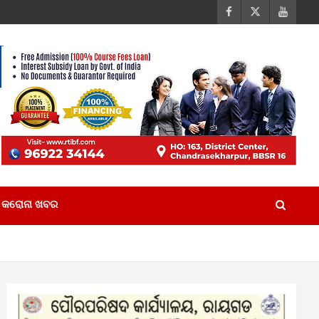
କରୋନା ଖବର