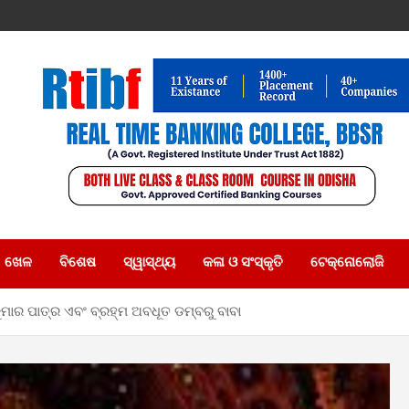
ଖେଳ
ବିଶେଷ
ସ୍ୱାସ୍ଥ୍ୟ
କଳା ଓ ସଂସ୍କୃତି
ଟେକ୍ନୋଲୋଜି
ମାର ପାତ୍ର ଏବଂ ବ୍ରହ୍ମ ଅବଧୂତ ଡମ୍ବରୁ ବାବା