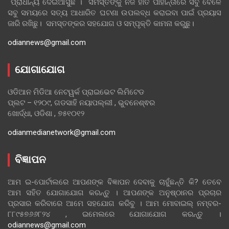
ପ୍ରାଧାନ୍ୟ ଦେଇଆସୁଛି । ସମସ୍ତଙ୍କୁ ନିଜ ହାତ ପାହାନ୍ତାରେ ସବୁ ବେଳେ
ସବୁ ସମୟରେ ସତ୍ୟ ଆଧାରିତ ଘଟଣା ଉପଲବ୍ଧ କରାଇବା ପାଇଁ ପ୍ରୟାସ
ଜାରି ରଖିଛୁ। ସମସ୍ତଙ୍କର ସହଯୋଗ ଓ ସମ୍ପୃକ୍ତି କାମନା କରୁଛୁ।
odiannews@gmail.com
ଯୋଗାଯୋଗ
ଓଡିଆନ ମିଡିଆ ନେଟୱର୍କ ପ୍ରାଇଭେଟ ଲିମିଟେଡ
ପ୍ଲଟ – ୧୨୦୯, ଗଡସାହି ନୟାପଲ୍ଲୀ , ଭୁବନେଶ୍ଵର
ଖୋର୍ଦ୍ଧା, ଓଡିଶା , ୭୫୧୦୧୨
odianmedianetwork@gmail.com
ବିଜ୍ଞାପନ
ଆମ ଇ-ପୋର୍ଟାଲରେ ଆପଣଙ୍କ ବିଜ୍ଞାପନ ଦେବାକୁ ଚାହୁଁଛନ୍ତି କି? ତେବେ
ଆମ ସହିତ ଯୋଗାଯୋଗ କରନ୍ତୁ । ଆପଣଙ୍କ ଅନୁଷ୍ଠାନର ପ୍ରଚାର
ପ୍ରସାର କରିବାରେ ଆମେ ସହଯୋଗ କରିବୁ । ଆମ ମୋବାଇଲ୍ ନମ୍ବର-
୮୮୯୫୭୬୬୮୨୪ , ଇମେଲରେ ଯୋଗାଯୋଗ କରନ୍ତୁ ।
odiannews@gmail.com