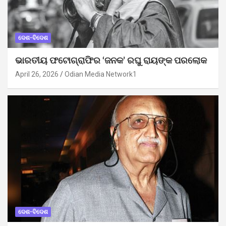
ଦେଶ-ବିଦେଶ
ଭାରତୀୟ ଫଟୋଗ୍ରାଫିର ‘ଜନକ’ ରଘୁ ରାୟଙ୍କ ପରଲୋକ
April 26, 2026
Odian Media Network1
ଦେଶ-ବିଦେଶ