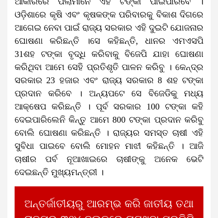
ଆକାରରେ ପିଲାମାନେ ଏହି ଟଙ୍କା ପାଇପାରିବେ ।
ଓଡ଼ିଶାରେ କୃଷି ଏବଂ କୃଷକଙ୍କ ପରିବାରକୁ ବିକାଶ ଦିଗରେ
ଆଗେଇ ନେବା ପାଇଁ ରାଜ୍ୟ ସରକାର ଏହି ଦୁଇଟି ଯୋଜନାର
ଘୋଷଣା କରିଛନ୍ତି ।ସେ କହିଛନ୍ତି, ଧାନର ଏମଏସପି
31ଶହ ଟଙ୍କା ବୃଦ୍ଧି କରିବାକୁ ବିଜେପି ଯାହା ଘୋଷଣା
କରିଥିବା ଆମେ ସେହି ପ୍ରତିଶୃତି ପାଳନ କରିବୁ । କେନ୍ଦ୍ର
ସରକାର 23 ହଜାର ଏବଂ ରାଜ୍ୟ ସରକାର 8 ଶହ ଟଙ୍କା
ପ୍ରଦାନ କରିବେ । ଅନ୍ୟପଟେ ସେ ବିଜେଡିକୁ ମଧ୍ୟ
ଆକ୍ଷେପ କରିଛନ୍ତି । ପୂର୍ବ ସରକାର 100 ଟଙ୍କା କହି
ଦେଇପାରିଲେନି କିନ୍ତୁ ଆମେ 800 ଟଙ୍କା ପ୍ରଦାନ କରିବୁ
ବୋଲି ଘୋଷଣା କରିଛନ୍ତି । ରାଜ୍ୟର ସମସ୍ତ ଚାଷୀ ଏହି
ସୁବିଧା ପାଇବେ ବୋଲି ମୋହନ ମାଝୀ କହିଛନ୍ତି । ଆଜି
ଚାଷୀର ପର୍ବ ନୂଆଖାଇରେ ଚାଷୀଙ୍କୁ ଅନେକ ଭେଟି
ଦେଇଛନ୍ତି ମୁଖ୍ୟମନ୍ତ୍ରୀ ।
ଅନ୍ତର୍ଜାତୀୟରୁ ଆରମ୍ଭ କରି ଜାତୀୟ ତଥା