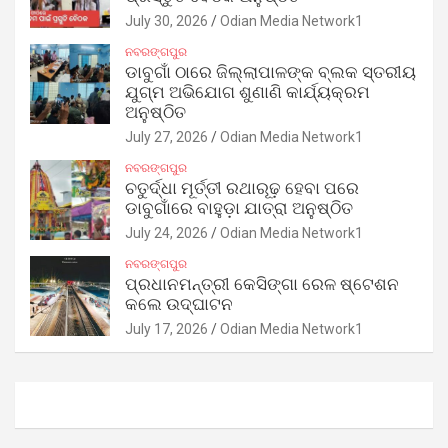
July 30, 2026
Odian Media Network1
ନବରଙ୍ଗପୁର
ଡାବୁଗାଁ ଠାରେ ଜିଲ୍ଲାପାଳଙ୍କ ବ୍ଲକ ସ୍ତରୀୟ
ଯୁଗ୍ମ ଅଭିଯୋଗ ଶୁଣାଣି କାର୍ଯ୍ୟକ୍ରମ
ଅନୁଷ୍ଠିତ
July 27, 2026
Odian Media Network1
ନବରଙ୍ଗପୁର
ଚତୁର୍ଦ୍ଧା ମୂର୍ତ୍ତୀ ରଥାରୂଢ଼ ହେବା ପରେ
ଡାବୁଗାଁରେ ବାହୁଡ଼ା ଯାତ୍ରା ଅନୁଷ୍ଠିତ
July 24, 2026
Odian Media Network1
ନବରଙ୍ଗପୁର
ପ୍ରଧାନମନ୍ତ୍ରୀ କେସିଙ୍ଗା ରେଳ ଷ୍ଟେଶନ
କଲେ ଉଦ୍‌ଘାଟନ
July 17, 2026
Odian Media Network1