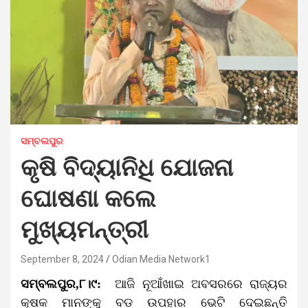
ସମ୍ବଲପୁର
କୃଷି ବିଦ୍ୟାନିଧି ଯୋଜନା
ଘୋଷଣା କଲେ
ମୁଖ୍ୟମନ୍ତ୍ରୀ
September 8, 2024
Odian Media Network1
ସମ୍ବଲପୁର,୮।୯:
ଆଜି ନୂଆଁଖାଇ ଅବସରରେ ରାଜ୍ୟର
କୃଷକ ମାନଙ୍କୁ ବଡ଼ ଉପହାର ଭେଟି ଦେଇଛନ୍ତି