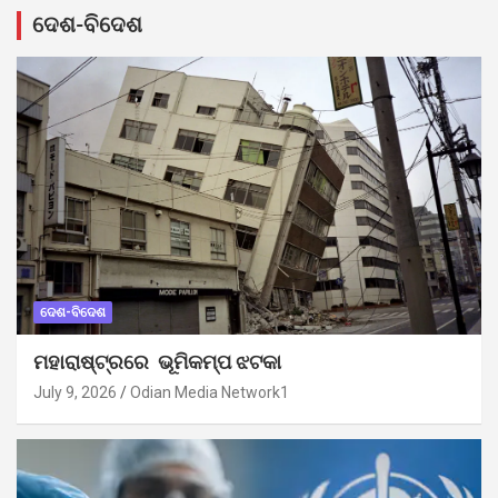
ଦେଶ-ବିଦେଶ
ଦେଶ-ବିଦେଶ
ମହାରାଷ୍ଟ୍ରରେ ଭୂମିକମ୍ପ ଝଟକା
July 9, 2026
Odian Media Network1