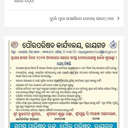
କଲେ ବିଡ଼ିଓ
ଦୁର୍ଗା ପୂଜା ଭସାଣିରେ ଲେଜର୍ ଲାଇଟ୍ ମନା