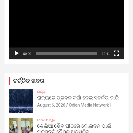
Player
00:00
12:41
ଚର୍ଚ୍ଚିତ ଖବର
ରାଜ୍ୟ
ରାଜ୍ୟରେ ପ୍ରବଳ ବର୍ଷା ନେଇ ସତର୍କତା ଜାରି
August 6, 2026
Odian Media Network1
ନବରଙ୍ଗପୁର
କେଲିଆ ଶୈବ ପୀଠରେ ବୋଲବମ ପାଇଁ
ପ୍ରସ୍ତୁତି ବୈଠକ ଅନୁଷ୍ଠିତ