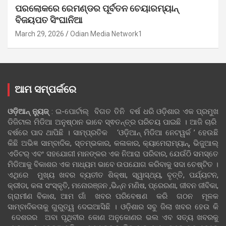
ପରଲୋକରେ ରେମଣ୍ଡର ପୂର୍ବତନ ଚେୟାରମ୍ୟାନ୍
ବିଜୟପତ ସିଂଘାନିଆ
March 29, 2026
Odian Media Network1
ଆମ ସମ୍ପର୍କରେ
ଓଡ଼ିଆନ୍‍ ନ୍ୟୁଜ୍‍
: ଇ-ପୋର୍ଟାଲ୍ ବିଗତ ତିନି ବର୍ଷ ଧରି ଓଡ଼ିଶାର ଏକ ପ୍ରମୁଖ
ଡିଜିଟାଲ ମିଡିଆ ଅନୁଷ୍ଠାନ ଭାବେ ସ୍ଵତନ୍ତ୍ର ପରିଚୟ ପାଇଛି । ଆଜି ଚାରି
ବର୍ଷରେ ପାଦ ଥାପିଛି । ସାମ୍ପ୍ରତିକ ‘ଓଡ଼ିଆନ୍‍ ମିଡିଆ ନେଟୱର୍କ ’ ହେଉଛି
କିଛି ଅଭିଜ୍ଞ ସାମ୍ବାଦିକ, ସ୍ତମ୍ଭକାର, କଳାକାର, କ୍ୟାମେରାମ୍ୟାନ୍, ଭିଜୁଆଲ୍
ଏଡିଟର୍ ଏବଂ ସହଯୋଗୀ ମାନଙ୍କର ଏକ ନିଆରା ପରିବାର, ଯେଉଁଠି ସମସ୍ତେ
ମିଡିଆକୁ ବିକାଶର ଏକ ମାଧ୍ୟମ ଭାବେ ଉପଯୋଗ କରିବାକୁ ସଦା ଚେଷ୍ଟିତ ।
ଏଥିରେ ମୁଖ୍ୟ ଖବର ବ୍ୟତୀତ ଶିକ୍ଷା, ସ୍ୱାସ୍ଥ୍ୟ, ବୃତ୍ତି, ପର୍ଯ୍ୟଟନ,
କ୍ରୀଡା, କଳା ସଂସ୍କୃତି, ମନୋରଞ୍ଜନ ,ଭିନ୍ନ ମଣିଷ, ପ୍ରେରଣା, ଜୀବନ ଜୀବିକା,
ଗ୍ରାମୀଣ ବିକାଶ, ଆମ ଗାଁ ଖବର ପରିବେଷଣ କରି ଗଠନ ମୂଳକ
ସାମ୍ବାଦିକତାକୁ ଗୁରୁତ୍ୱ ଦେଇଆସିଛି । ଓଡ଼ିଶାର ସବୁ ଜିଲା ଖବର ହେଉ କି
ଦେଶରର ଅବା ପୃଥିବୀର କୋଣ ଅନୁକୋଣର ଭଲ ଏବ ସତ୍ୟ ଖବରକୁ