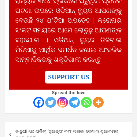
ରାଜ୍ୟର ୩୧୪ ବ୍ଲକରେ ଘଟୁଥିବା ପ୍ରତିଟି
ଘଟଣା ଉପରେ ଓଡିଆନ୍ ନ୍ୟୁଜ ଆପଣଙ୍କୁ
ଦେଉଛି ୨୪ ଘଂଟିଆ ଅପଡେଟ | କରୋନାର
ସଂକଟ ସମୟରେ ଆମେ ଲୋଡୁଛୁ ଆପଣଙ୍କ
ସହଯୋଗ । ଓଡିଆନ୍ ନ୍ୟୁଜ ଡିଜିଟାଲ
ମିଡିଆକୁ ଆର୍ଥିକ ସମର୍ଥନ ଜଣାଇ ଆଂଚଳିକ
ସାମ୍ବାଦିକତାକୁ ଶକ୍ତିଶାଳୀ କରନ୍ତୁ |
SUPPORT US
Spread the love
Post
ଡାବୁଗାଁ ରେ ଗଡ଼ିଲା ‘ସୁଭଦ୍ରା’ ରଥ: ପତାକା ଦେଖାଇ ଶୁଭାରମ୍ଭ
navigation