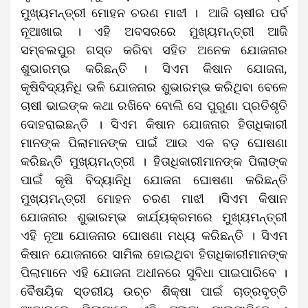
ମୁଖ୍ୟମନ୍ତ୍ରୀ ମୋହନ ଚରଣ ମାଝୀ । ଆଜି ଚାଷୀର ପର୍ବ
ନୂଆଖାଇ । ଏହି ଅବସରରେ ମୁଖ୍ୟମନ୍ତ୍ରୀ ଆଜି
ସମ୍ବଲପୁର ଗସ୍ତ କରିବା ସହିତ ଅନେକ ଯୋଜନାର
ଶୁଭାରମ୍ଭ କରିଛନ୍ତି । ସିଏମ କିଷାନ ଯୋଜନା,
କୃଷିବିଦ୍ୟନିଧି ଭଳି ଯୋଜନାର ଶୁଭାରମ୍ଭ କରିଥିବା ବେଳେ
ଚାଷୀ ଭାଇଙ୍କ କଥା ରଖିବେ ବୋଲି ସେ ପୁରୁଣା ପ୍ରତିଶୃତି
ଦୋହରାଇଛନ୍ତି । ସିଏମ କିଷାନ ଯୋଜନାର ହିତାଧିକାରୀ
ମାନଙ୍କ ପିଲାମାନଙ୍କ ପାଇଁ ଆଉ ଏକ ବଡ଼ ଘୋଷଣା
କରିଛନ୍ତି ମୁଖ୍ୟମନ୍ତ୍ରୀ । ହିତାଧିକାରୀମାନଙ୍କ ପିଲାଙ୍କ
ପାଇଁ କୃଷି ବିଦ୍ୟାନିଧି ଯୋଜନା ଘୋଷଣା କରିଛନ୍ତି
ମୁଖ୍ୟମନ୍ତ୍ରୀ ମୋହନ ଚରଣ ମାଝୀ ।ସିଏମ କିଷାନ
ଯୋଜନାର ଶୁଭାରମ୍ଭ କାର୍ଯ୍ୟକ୍ରମରେ ମୁଖ୍ୟମନ୍ତ୍ରୀ
ଏହି ନୂଆ ଯୋଜନାର ଘୋଷଣା ମଧ୍ୟ କରିଛନ୍ତି । ସିଏମ
କିଷାନ ଯୋଜନାରେ ସାମିଲ ହୋଇଥିବା ହିତାଧିକାରୀମାନଙ୍କ
ପିଲାମାନେ ଏହି ଯୋଜନା ଅଧୀନରେ ସୁବିଧା ପାଇପାରିବେ ।
ବୈଷୟିକ ସ୍ତରୀୟ ଉଚ୍ଚ ଶିକ୍ଷା ପାଇଁ ଚାତ୍ରବୃତ୍ତି