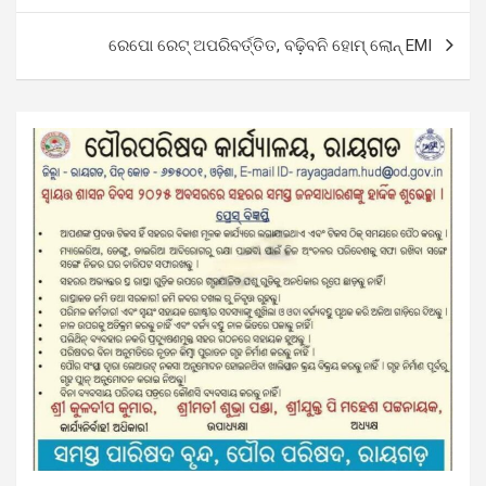
ରେପୋ ରେଟ୍ ଅପରିବର୍ତ୍ତିତ, ବଢ଼ିବନି ହୋମ୍‌ ଲୋନ୍‌ EMI