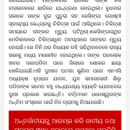
ହୋଇଯାଇଛି। ମଙ୍ଗଳବାର ରାତିରେ ତାଙ୍କ ନିଜ
ବାସଭବନରେ ଛାତିରେ ଯାନ୍ତ୍ରଣା ହୋଇଥିଲା। ବୁଧବାର
ସକାଳେ ତାଙ୍କ ଦୁଇ ପୁତୁରା ସହ କେସିଙ୍ଗା ଗୋଷ୍ଠୀ
ସ୍ବାସ୍ଥ୍ୟ କେନ୍ଦ୍ରକୁ ଚିକିତ୍ସା ପାଇଁ ଆସିଥିଲେ। ଚିକିତ୍ସା
ସମୟରେ ତାଙ୍କର ମୃତ୍ୟୁ ଘଟିଥିଲା।କେସିଙ୍ଗାସ୍ଥିତ
ମେଡିକାଲରେ ଚିକିତ୍ସାଧିନ ଅବସ୍ଥାରେ ତାଙ୍କର ମୃତ୍ୟୁ
ହୋଇଛି। ସେ ତିନି ଥର ବିଧାୟକ ରହି ସରିଥିବାବେଳେ ରାଜ୍ୟ
ସଭାକୁ ମଧ୍ୟ ମନୋନୀତ ହୋଇଥିଲେ। ତାଙ୍କ ପରଲୋକ
ଖବର ଜଣାପଡିବା ପରେ ଜିଲାରେ ଶୋକର ଛାୟା
ଖେଳିଯାଇଛି।ଏହି ଦୁଃଖଦ ଘଟଣା ଶୁଣିବା ପରେ ଏନଏସି
ଅଧ୍ୟକ୍ଷ ନୃପରାଜ ଯାଦବ, ଯୁବ ସମାଜସେବୀ ଶିଲୁ
ପଡିଡାଙ୍କ ସମେତ ବହୁ ମାନ୍ୟଗଣ୍ୟ ବ୍ୟକ୍ତି ଯୋଗଦେଇ
ଦୁଃଖ ପ୍ରକାଶ କରଛନ୍ତି। ବର୍ତ୍ତମାନ ଧନେଶ୍ୱରଙ୍କ
ଅନ୍ତିମ ସଂସ୍କାର ପାଇଁ ନିଜ ଗ୍ରାମକୁ ନିଆଯାଇଛି।
ଅନ୍ତର୍ଜାତୀୟରୁ ଆରମ୍ଭ କରି ଜାତୀୟ ତଥା