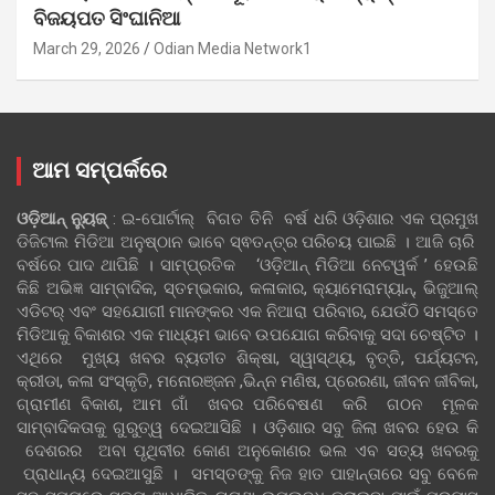
ବିଜୟପତ ସିଂଘାନିଆ
March 29, 2026
Odian Media Network1
ଆମ ସମ୍ପର୍କରେ
ଓଡ଼ିଆନ୍‍ ନ୍ୟୁଜ୍‍
: ଇ-ପୋର୍ଟାଲ୍ ବିଗତ ତିନି ବର୍ଷ ଧରି ଓଡ଼ିଶାର ଏକ ପ୍ରମୁଖ
ଡିଜିଟାଲ ମିଡିଆ ଅନୁଷ୍ଠାନ ଭାବେ ସ୍ଵତନ୍ତ୍ର ପରିଚୟ ପାଇଛି । ଆଜି ଚାରି
ବର୍ଷରେ ପାଦ ଥାପିଛି । ସାମ୍ପ୍ରତିକ ‘ଓଡ଼ିଆନ୍‍ ମିଡିଆ ନେଟୱର୍କ ’ ହେଉଛି
କିଛି ଅଭିଜ୍ଞ ସାମ୍ବାଦିକ, ସ୍ତମ୍ଭକାର, କଳାକାର, କ୍ୟାମେରାମ୍ୟାନ୍, ଭିଜୁଆଲ୍
ଏଡିଟର୍ ଏବଂ ସହଯୋଗୀ ମାନଙ୍କର ଏକ ନିଆରା ପରିବାର, ଯେଉଁଠି ସମସ୍ତେ
ମିଡିଆକୁ ବିକାଶର ଏକ ମାଧ୍ୟମ ଭାବେ ଉପଯୋଗ କରିବାକୁ ସଦା ଚେଷ୍ଟିତ ।
ଏଥିରେ ମୁଖ୍ୟ ଖବର ବ୍ୟତୀତ ଶିକ୍ଷା, ସ୍ୱାସ୍ଥ୍ୟ, ବୃତ୍ତି, ପର୍ଯ୍ୟଟନ,
କ୍ରୀଡା, କଳା ସଂସ୍କୃତି, ମନୋରଞ୍ଜନ ,ଭିନ୍ନ ମଣିଷ, ପ୍ରେରଣା, ଜୀବନ ଜୀବିକା,
ଗ୍ରାମୀଣ ବିକାଶ, ଆମ ଗାଁ ଖବର ପରିବେଷଣ କରି ଗଠନ ମୂଳକ
ସାମ୍ବାଦିକତାକୁ ଗୁରୁତ୍ୱ ଦେଇଆସିଛି । ଓଡ଼ିଶାର ସବୁ ଜିଲା ଖବର ହେଉ କି
ଦେଶରର ଅବା ପୃଥିବୀର କୋଣ ଅନୁକୋଣର ଭଲ ଏବ ସତ୍ୟ ଖବରକୁ
ପ୍ରାଧାନ୍ୟ ଦେଇଆସୁଛି । ସମସ୍ତଙ୍କୁ ନିଜ ହାତ ପାହାନ୍ତାରେ ସବୁ ବେଳେ