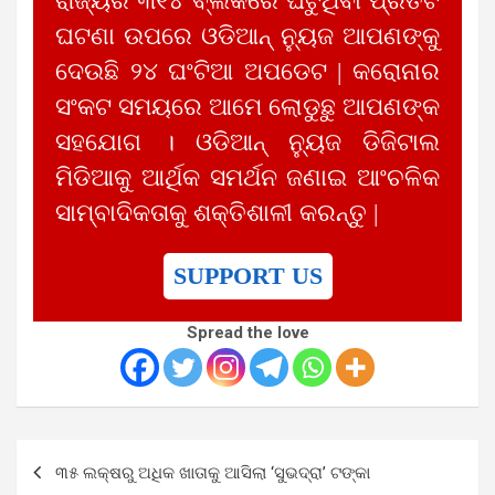
ରାଜ୍ୟର ୩୧୪ ବ୍ଲକରେ ଘଟୁଥିବା ପ୍ରତିଟି
ଘଟଣା ଉପରେ ଓଡିଆନ୍ ନ୍ୟୁଜ ଆପଣଙ୍କୁ
ଦେଉଛି ୨୪ ଘଂଟିଆ ଅପଡେଟ | କରୋନାର
ସଂକଟ ସମୟରେ ଆମେ ଲୋଡୁଛୁ ଆପଣଙ୍କ
ସହଯୋଗ । ଓଡିଆନ୍ ନ୍ୟୁଜ ଡିଜିଟାଲ
ମିଡିଆକୁ ଆର୍ଥିକ ସମର୍ଥନ ଜଣାଇ ଆଂଚଳିକ
ସାମ୍ବାଦିକତାକୁ ଶକ୍ତିଶାଳୀ କରନ୍ତୁ |
SUPPORT US
Spread the love
Post
୩୫ ଲକ୍ଷରୁ ଅଧିକ ଖାତାକୁ ଆସିଲା ‘ସୁଭଦ୍ରା’ ଟଙ୍କା
navigation