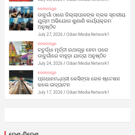
ନବରଙ୍ଗପୁର
ଡାବୁଗାଁ ଠାରେ ଜିଲ୍ଲାପାଳଙ୍କ ବ୍ଲକ ସ୍ତରୀୟ
ଯୁଗ୍ମ ଅଭିଯୋଗ ଶୁଣାଣି କାର୍ଯ୍ୟକ୍ରମ
ଅନୁଷ୍ଠିତ
July 27, 2026
Odian Media Network1
ନବରଙ୍ଗପୁର
ଚତୁର୍ଦ୍ଧା ମୂର୍ତ୍ତୀ ରଥାରୂଢ଼ ହେବା ପରେ
ଡାବୁଗାଁରେ ବାହୁଡ଼ା ଯାତ୍ରା ଅନୁଷ୍ଠିତ
July 24, 2026
Odian Media Network1
ନବରଙ୍ଗପୁର
ପ୍ରଧାନମନ୍ତ୍ରୀ କେସିଙ୍ଗା ରେଳ ଷ୍ଟେଶନ
କଲେ ଉଦ୍‌ଘାଟନ
July 17, 2026
Odian Media Network1
ଦେଶ-ବିଦେଶ