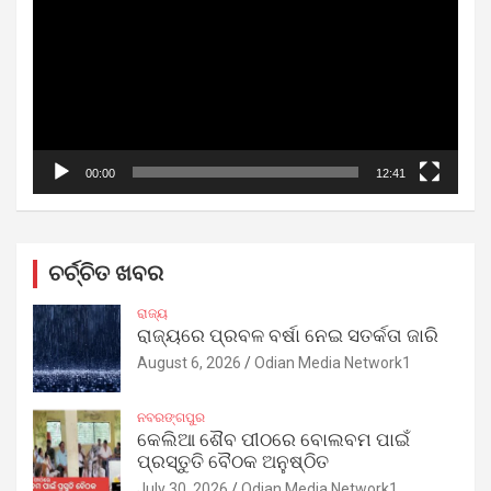
00:00
12:41
ଚର୍ଚ୍ଚିତ ଖବର
ରାଜ୍ୟ
ରାଜ୍ୟରେ ପ୍ରବଳ ବର୍ଷା ନେଇ ସତର୍କତା ଜାରି
August 6, 2026
Odian Media Network1
ନବରଙ୍ଗପୁର
କେଲିଆ ଶୈବ ପୀଠରେ ବୋଲବମ ପାଇଁ
ପ୍ରସ୍ତୁତି ବୈଠକ ଅନୁଷ୍ଠିତ
July 30, 2026
Odian Media Network1