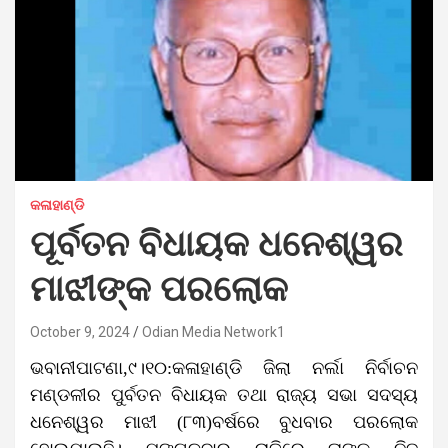
କଳାହାଣ୍ଡି
ପୂର୍ବତନ ବିଧାୟକ ଧନେଶ୍ୱର
ମାଝୀଙ୍କ ପରଲୋକ
October 9, 2024
Odian Media Network1
ଭବାନୀପାଟଣା,୯।୧୦:କଳାହାଣ୍ଡି ଜିଲା ନର୍ଲା ନିର୍ବାଚନ
ମଣ୍ଡଳୀର ପୁର୍ବତନ ବିଧାୟକ ତଥା ରାଜ୍ୟ ସଭା ସଦସ୍ୟ
ଧନେଶ୍ୱର ମାଝୀ (୮୩)ବର୍ଷରେ ବୁଧବାର ପରଲୋକ