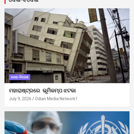
ଦେଶ-ବିଦେଶ
ମହାରାଷ୍ଟ୍ରରେ ଭୂମିକମ୍ପ ଝଟକା
July 9, 2026
Odian Media Network1