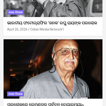
ଦେଶ-ବିଦେଶ
ଭାରତୀୟ ଫଟୋଗ୍ରାଫିର ‘ଜନକ’ ରଘୁ ରାୟଙ୍କ ପରଲୋକ
April 26, 2026
Odian Media Network1
ଦେଶ-ବିଦେଶ
ପରଲୋକରେ ରେମଣ୍ଡର ପୂର୍ବତନ ଚେୟାରମ୍ୟାନ୍