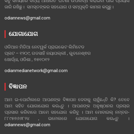
ସବୁ ସମୟରେ ସତ୍ୟ ଆଧାରିତ ଘଟଣା ଉପଲବ୍ଧ କରାଇବା ପାଇଁ ପ୍ରୟାସ
ଜାରି ରଖିଛୁ। ସମସ୍ତଙ୍କର ସହଯୋଗ ଓ ସମ୍ପୃକ୍ତି କାମନା କରୁଛୁ।
odiannews@gmail.com
ଯୋଗାଯୋଗ
ଓଡିଆନ ମିଡିଆ ନେଟୱର୍କ ପ୍ରାଇଭେଟ ଲିମିଟେଡ
ପ୍ଲଟ – ୧୨୦୯, ଗଡସାହି ନୟାପଲ୍ଲୀ , ଭୁବନେଶ୍ଵର
ଖୋର୍ଦ୍ଧା, ଓଡିଶା , ୭୫୧୦୧୨
odianmedianetwork@gmail.com
ବିଜ୍ଞାପନ
ଆମ ଇ-ପୋର୍ଟାଲରେ ଆପଣଙ୍କ ବିଜ୍ଞାପନ ଦେବାକୁ ଚାହୁଁଛନ୍ତି କି? ତେବେ
ଆମ ସହିତ ଯୋଗାଯୋଗ କରନ୍ତୁ । ଆପଣଙ୍କ ଅନୁଷ୍ଠାନର ପ୍ରଚାର
ପ୍ରସାର କରିବାରେ ଆମେ ସହଯୋଗ କରିବୁ । ଆମ ମୋବାଇଲ୍ ନମ୍ବର-
୮୮୯୫୭୬୬୮୨୪ , ଇମେଲରେ ଯୋଗାଯୋଗ କରନ୍ତୁ ।
odiannews@gmail.com