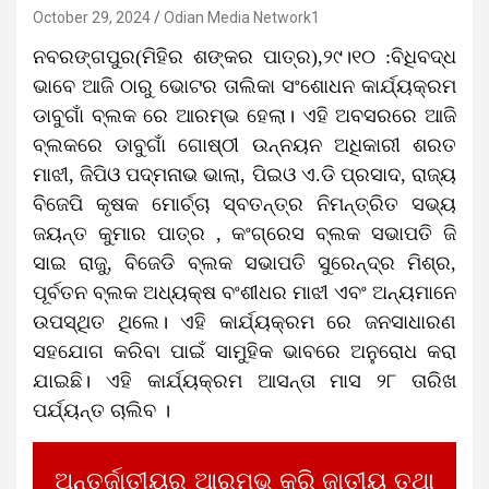
October 29, 2024
Odian Media Network1
ନବରଙ୍ଗପୁର(ମିହିର ଶଙ୍କର ପାତ୍ର),୨୯।୧୦ :ବିଧିବଦ୍ଧ
ଭାବେ ଆଜି ଠାରୁ ଭୋଟର ତାଲିକା ସଂଶୋଧନ କାର୍ଯ୍ୟକ୍ରମ
ଡାବୁଗାଁ ବ୍ଲକ ରେ ଆରମ୍ଭ ହେଲା। ଏହି ଅବସରରେ ଆଜି
ବ୍ଲକରେ ଡାବୁଗାଁ ଗୋଷ୍ଠୀ ଉନ୍ନୟନ ଅଧିକାରୀ ଶରତ
ମାଝୀ, ଜିପିଓ ପଦ୍ମନାଭ ଭାଲା, ପିଇଓ ଏ.ଡି ପ୍ରସାଦ, ରାଜ୍ୟ
ବିଜେପି କୃଷକ ମୋର୍ଚ୍ଚା ସ୍ବତନ୍ତ୍ର ନିମନ୍ତ୍ରିତ ସଭ୍ୟ
ଜୟନ୍ତ କୁମାର ପାତ୍ର , କଂଗ୍ରେସ ବ୍ଲକ ସଭାପତି ଜି
ସାଇ ରାଜୁ, ବିଜେଡି ବ୍ଲକ ସଭାପତି ସୁରେନ୍ଦ୍ର ମିଶ୍ର,
ପୂର୍ବତନ ବ୍ଲକ ଅଧ୍ୟକ୍ଷ ବଂଶୀଧର ମାଝୀ ଏବଂ ଅନ୍ୟମାନେ
ଉପସ୍ଥିତ ଥିଲେ। ଏହି କାର୍ଯ୍ୟକ୍ରମ ରେ ଜନସାଧାରଣ
ସହଯୋଗ କରିବା ପାଇଁ ସାମୁହିକ ଭାବରେ ଅନୁରୋଧ କରା
ଯାଇଛି। ଏହି କାର୍ଯ୍ୟକ୍ରମ ଆସନ୍ତା ମାସ ୨୮ ତାରିଖ
ପର୍ଯ୍ୟନ୍ତ ଚାଲିବ ।
ଅନ୍ତର୍ଜାତୀୟରୁ ଆରମ୍ଭ କରି ଜାତୀୟ ତଥା