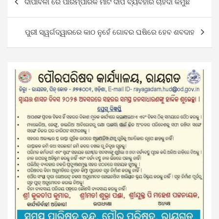
ଦୀପାବଳୀ ରେ ପାରମ୍ପାରିକ ମାଟି ଦୀପ ବ୍ୟବହାର ଚାହିଦା କମୁଛି
navigation
ପୁରୀ ସ୍ୱର୍ଗଦ୍ୱାରରେ କାଠ ନୁହେଁ ଗୋବର ଘଷିରେ ହେବ ଶବଦାହ