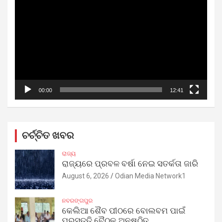
Player
00:00
12:41
ଚର୍ଚ୍ଚିତ ଖବର
ରାଜ୍ୟ
ରାଜ୍ୟରେ ପ୍ରବଳ ବର୍ଷା ନେଇ ସତର୍କତା ଜାରି
August 6, 2026
Odian Media Network1
ନବରଙ୍ଗପୁର
କେଲିଆ ଶୈବ ପୀଠରେ ବୋଲବମ ପାଇଁ
ପ୍ରସ୍ତୁତି ବୈଠକ ଅନୁଷ୍ଠିତ