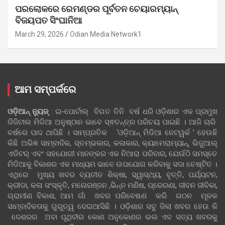
ପରଲୋକରେ ରେମଣ୍ଡର ପୂର୍ବତନ ଚେୟାରମ୍ୟାନ୍
ବିଜୟପତ ସିଂଘାନିଆ
March 29, 2026
Odian Media Network1
ଆମ ସମ୍ପର୍କରେ
ଓଡ଼ିଆନ୍‍ ନ୍ୟୁଜ୍‍
: ଇ-ପୋର୍ଟାଲ୍ ବିଗତ ତିନି ବର୍ଷ ଧରି ଓଡ଼ିଶାର ଏକ ପ୍ରମୁଖ
ଡିଜିଟାଲ ମିଡିଆ ଅନୁଷ୍ଠାନ ଭାବେ ସ୍ଵତନ୍ତ୍ର ପରିଚୟ ପାଇଛି । ଆଜି ଚାରି
ବର୍ଷରେ ପାଦ ଥାପିଛି । ସାମ୍ପ୍ରତିକ ‘ଓଡ଼ିଆନ୍‍ ମିଡିଆ ନେଟୱର୍କ ’ ହେଉଛି
କିଛି ଅଭିଜ୍ଞ ସାମ୍ବାଦିକ, ସ୍ତମ୍ଭକାର, କଳାକାର, କ୍ୟାମେରାମ୍ୟାନ୍, ଭିଜୁଆଲ୍
ଏଡିଟର୍ ଏବଂ ସହଯୋଗୀ ମାନଙ୍କର ଏକ ନିଆରା ପରିବାର, ଯେଉଁଠି ସମସ୍ତେ
ମିଡିଆକୁ ବିକାଶର ଏକ ମାଧ୍ୟମ ଭାବେ ଉପଯୋଗ କରିବାକୁ ସଦା ଚେଷ୍ଟିତ ।
ଏଥିରେ ମୁଖ୍ୟ ଖବର ବ୍ୟତୀତ ଶିକ୍ଷା, ସ୍ୱାସ୍ଥ୍ୟ, ବୃତ୍ତି, ପର୍ଯ୍ୟଟନ,
କ୍ରୀଡା, କଳା ସଂସ୍କୃତି, ମନୋରଞ୍ଜନ ,ଭିନ୍ନ ମଣିଷ, ପ୍ରେରଣା, ଜୀବନ ଜୀବିକା,
ଗ୍ରାମୀଣ ବିକାଶ, ଆମ ଗାଁ ଖବର ପରିବେଷଣ କରି ଗଠନ ମୂଳକ
ସାମ୍ବାଦିକତାକୁ ଗୁରୁତ୍ୱ ଦେଇଆସିଛି । ଓଡ଼ିଶାର ସବୁ ଜିଲା ଖବର ହେଉ କି
ଦେଶରର ଅବା ପୃଥିବୀର କୋଣ ଅନୁକୋଣର ଭଲ ଏବ ସତ୍ୟ ଖବରକୁ