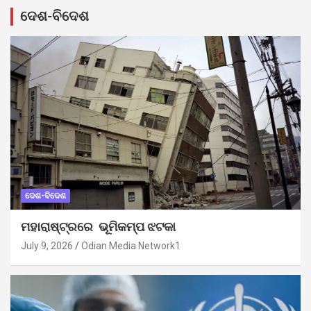
ଦେଶ-ବିଦେଶ
ଦେଶ-ବିଦେଶ
ମହାରାଷ୍ଟ୍ରରେ ଭୂମିକମ୍ପ ଝଟକା
July 9, 2026
Odian Media Network1