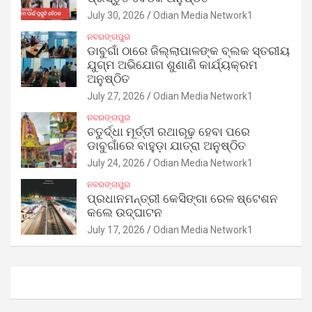
July 30, 2026
Odian Media Network1
ନବରଙ୍ଗପୁର
ଡାବୁଗାଁ ଠାରେ ଜିଲ୍ଲାପାଳଙ୍କ ବ୍ଲକ ସ୍ତରୀୟ
ଯୁଗ୍ମ ଅଭିଯୋଗ ଶୁଣାଣି କାର୍ଯ୍ୟକ୍ରମ
ଅନୁଷ୍ଠିତ
July 27, 2026
Odian Media Network1
ନବରଙ୍ଗପୁର
ଚତୁର୍ଦ୍ଧା ମୂର୍ତ୍ତୀ ରଥାରୂଢ଼ ହେବା ପରେ
ଡାବୁଗାଁରେ ବାହୁଡ଼ା ଯାତ୍ରା ଅନୁଷ୍ଠିତ
July 24, 2026
Odian Media Network1
ନବରଙ୍ଗପୁର
ପ୍ରଧାନମନ୍ତ୍ରୀ କେସିଙ୍ଗା ରେଳ ଷ୍ଟେଶନ
କଲେ ଉଦ୍‌ଘାଟନ
July 17, 2026
Odian Media Network1