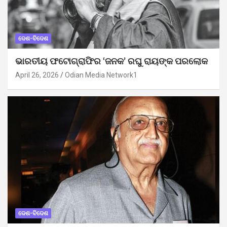
ଦେଶ-ବିଦେଶ
ଭାରତୀୟ ଫଟୋଗ୍ରାଫିର ‘ଜନକ’ ରଘୁ ରାୟଙ୍କ ପରଲୋକ
April 26, 2026
Odian Media Network1
ଦେଶ-ବିଦେଶ