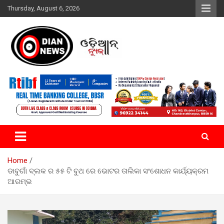
Skip
Thursday, August 6, 2026
to
content
ସାରା ଦୁନିଆର ଖବର ଆପଣଙ୍କ ହାତମୁଠାରେ…
ଓଡିଆନ୍ ନ୍ୟୁଜ
Home
ଡାବୁଗାଁ ବ୍ଲକ ର ୫୫ ଟି ବୁଥ ରେ ଭୋଟର ତାଲିକା ସଂଶୋଧନ କାର୍ଯ୍ୟକ୍ରମ
ଆରମ୍ଭ