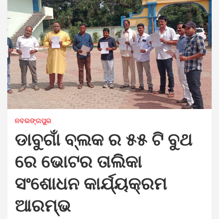
ନବରଙ୍ଗପୁର
ଡାବୁଗାଁ ବ୍ଲକ ର ୫୫ ଟି ବୁଥ
ରେ ଭୋଟର ତାଲିକା
ସଂଶୋଧନ କାର୍ଯ୍ୟକ୍ରମ
ଆରମ୍ଭ