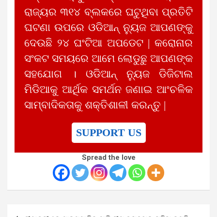
ରାଜ୍ୟର ୩୧୪ ବ୍ଲକରେ ଘଟୁଥିବା ପ୍ରତିଟି
ଘଟଣା ଉପରେ ଓଡିଆନ୍ ନ୍ୟୁଜ ଆପଣଙ୍କୁ
ଦେଉଛି ୨୪ ଘଂଟିଆ ଅପଡେଟ | କରୋନାର
ସଂକଟ ସମୟରେ ଆମେ ଲୋଡୁଛୁ ଆପଣଙ୍କ
ସହଯୋଗ । ଓଡିଆନ୍ ନ୍ୟୁଜ ଡିଜିଟାଲ
ମିଡିଆକୁ ଆର୍ଥିକ ସମର୍ଥନ ଜଣାଇ ଆଂଚଳିକ
ସାମ୍ବାଦିକତାକୁ ଶକ୍ତିଶାଳୀ କରନ୍ତୁ |
SUPPORT US
Spread the love
Post