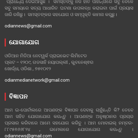
ପ୍ରାଧାନ୍ୟ ଦେଇଆସୁଛି । ସମସ୍ତଙ୍କୁ ନିଜ ହାତ ପାହାନ୍ତାରେ ସବୁ ବେଳେ
ସବୁ ସମୟରେ ସତ୍ୟ ଆଧାରିତ ଘଟଣା ଉପଲବ୍ଧ କରାଇବା ପାଇଁ ପ୍ରୟାସ
ଜାରି ରଖିଛୁ। ସମସ୍ତଙ୍କର ସହଯୋଗ ଓ ସମ୍ପୃକ୍ତି କାମନା କରୁଛୁ।
odiannews@gmail.com
ଯୋଗାଯୋଗ
ଓଡିଆନ ମିଡିଆ ନେଟୱର୍କ ପ୍ରାଇଭେଟ ଲିମିଟେଡ
ପ୍ଲଟ – ୧୨୦୯, ଗଡସାହି ନୟାପଲ୍ଲୀ , ଭୁବନେଶ୍ଵର
ଖୋର୍ଦ୍ଧା, ଓଡିଶା , ୭୫୧୦୧୨
odianmedianetwork@gmail.com
ବିଜ୍ଞାପନ
ଆମ ଇ-ପୋର୍ଟାଲରେ ଆପଣଙ୍କ ବିଜ୍ଞାପନ ଦେବାକୁ ଚାହୁଁଛନ୍ତି କି? ତେବେ
ଆମ ସହିତ ଯୋଗାଯୋଗ କରନ୍ତୁ । ଆପଣଙ୍କ ଅନୁଷ୍ଠାନର ପ୍ରଚାର
ପ୍ରସାର କରିବାରେ ଆମେ ସହଯୋଗ କରିବୁ । ଆମ ମୋବାଇଲ୍ ନମ୍ବର-
୮୮୯୫୭୬୬୮୨୪ , ଇମେଲରେ ଯୋଗାଯୋଗ କରନ୍ତୁ ।
odiannews@gmail.com