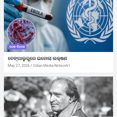
ଦେଶ-ବିଦେଶ
ବେଙ୍ଗାଲୁରୁରେ ଇବୋଲା ଲକ୍ଷଣ
May 27, 2026
Odian Media Network1