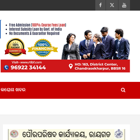
କରୋନା ଖବର