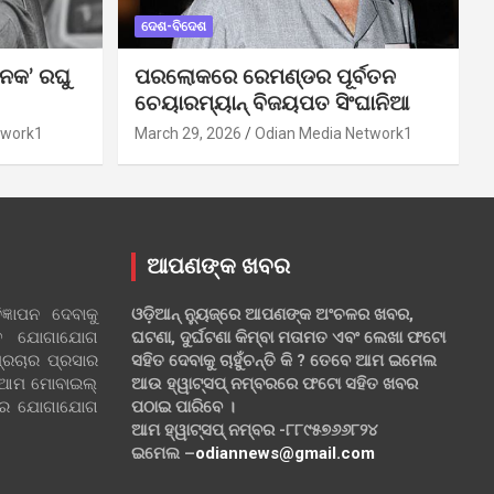
ଦେଶ-ବିଦେଶ
ନକ’ ରଘୁ
ପରଲୋକରେ ରେମଣ୍ଡର ପୂର୍ବତନ
ଚେୟାରମ୍ୟାନ୍ ବିଜୟପତ ସିଂଘାନିଆ
twork1
March 29, 2026
Odian Media Network1
ଆପଣଙ୍କ ଖବର
୍ଞାପନ ଦେବାକୁ
ଓଡ଼ିଆନ୍ ନ୍ୟୁଜ୍‌ରେ ଆପଣଙ୍କ ଅଂଚଳର ଖବର,
ହିତ ଯୋଗାଯୋଗ
ଘଟଣା, ଦୁର୍ଘଟଣା କିମ୍ବା ମତାମତ ଏବଂ ଲେଖା ଫଟୋ
୍ରଚାର ପ୍ରସାର
ସହିତ ଦେବାକୁ ଚାହୁଁଚନ୍ତି କି ? ତେବେ ଆମ ଇମେଲ
 ଆମ ମୋବାଇଲ୍
ଆଉ ହ୍ୱାଟ୍‌ସପ୍ ନମ୍ବରରେ ଫଟୋ ସହିତ ଖବର
ଲରେ ଯୋଗାଯୋଗ
ପଠାଇ ପାରିବେ ।
ଆମ ହ୍ୱାଟ୍‌ସପ୍ ନମ୍ବର -୮୮୯୫୭୬୬୮୨୪
ଇମେଲ –
odiannews@gmail.com