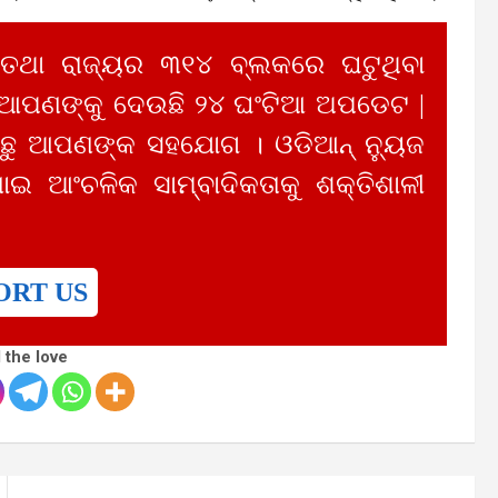
 ତଥା ରାଜ୍ୟର ୩୧୪ ବ୍ଲକରେ ଘଟୁଥିବା
 ଆପଣଙ୍କୁ ଦେଉଛି ୨୪ ଘଂଟିଆ ଅପଡେଟ |
ୁ ଆପଣଙ୍କ ସହଯୋଗ । ଓଡିଆନ୍ ନ୍ୟୁଜ
ାଇ ଆଂଚଳିକ ସାମ୍ବାଦିକତାକୁ ଶକ୍ତିଶାଳୀ
ORT US
 the love