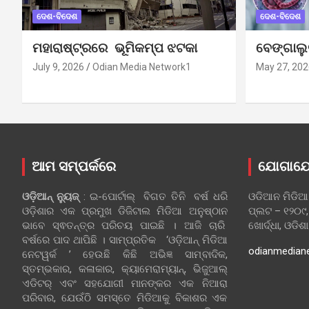
ଦେଶ-ବିଦେଶ
ଦେଶ-ବିଦେଶ
ମହାରାଷ୍ଟ୍ରରେ ଭୂମିକମ୍ପ ଝଟକା
ବେଙ୍ଗାଲ
July 9, 2026
Odian Media Network1
May 27, 202
ଆମ ସମ୍ପର୍କରେ
ଯୋଗାଯ
ଓଡ଼ିଆନ୍‍ ନ୍ୟୁଜ୍‍
: ଇ-ପୋର୍ଟାଲ୍ ବିଗତ ତିନି ବର୍ଷ ଧରି
ଓଡିଆନ ମିଡିଆ
ଓଡ଼ିଶାର ଏକ ପ୍ରମୁଖ ଡିଜିଟାଲ ମିଡିଆ ଅନୁଷ୍ଠାନ
ପ୍ଲଟ – ୧୨୦୯,
ଭାବେ ସ୍ଵତନ୍ତ୍ର ପରିଚୟ ପାଇଛି । ଆଜି ଚାରି
ଖୋର୍ଦ୍ଧା, ଓଡିଶ
ବର୍ଷରେ ପାଦ ଥାପିଛି । ସାମ୍ପ୍ରତିକ ‘ଓଡ଼ିଆନ୍‍ ମିଡିଆ
odianmedian
ନେଟୱର୍କ ’ ହେଉଛି କିଛି ଅଭିଜ୍ଞ ସାମ୍ବାଦିକ,
ସ୍ତମ୍ଭକାର, କଳାକାର, କ୍ୟାମେରାମ୍ୟାନ୍, ଭିଜୁଆଲ୍
ଏଡିଟର୍ ଏବଂ ସହଯୋଗୀ ମାନଙ୍କର ଏକ ନିଆରା
ପରିବାର, ଯେଉଁଠି ସମସ୍ତେ ମିଡିଆକୁ ବିକାଶର ଏକ