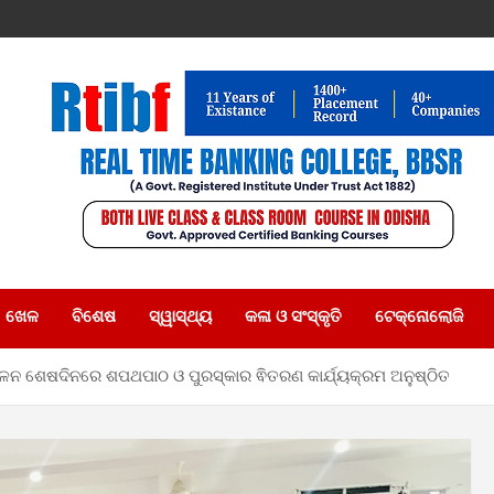
ଖେଳ
ବିଶେଷ
ସ୍ୱାସ୍ଥ୍ୟ
କଳା ଓ ସଂସ୍କୃତି
ଟେକ୍ନୋଲୋଜି
 ପାଳନ ଶେଷଦିନରେ ଶପଥପାଠ ଓ ପୁରସ୍କାର ଵିତରଣ କାର୍ଯ୍ୟକ୍ରମ ଅନୁଷ୍ଠିତ