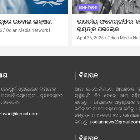
ଦେଶ-ବିଦେଶ
ୁରୁରେ ଇବୋଲା ଲକ୍ଷଣ
ଭାରତୀୟ ଫଟୋଗ୍ରାଫିର ‘ଜ
ରାୟଙ୍କ ପରଲୋକ
6
Odian Media Network1
April 26, 2026
Odian Media Ne
ୋଗ
ବିଜ୍ଞାପନ
 ନେଟୱର୍କ ପ୍ରାଇଭେଟ ଲିମିଟେଡ
ଆମ ଇ-ପୋର୍ଟାଲରେ ଆପଣଙ୍କ ବିଜ
 ଗଡସାହି ନୟାପଲ୍ଲୀ , ଭୁବନେଶ୍ଵର
ଚାହୁଁଛନ୍ତି କି? ତେବେ ଆମ ସ
ା , ୭୫୧୦୧୨
କରନ୍ତୁ । ଆପଣଙ୍କ ଅନୁଷ୍ଠାନର ପ
କରିବାରେ ଆମେ ସହଯୋଗ କରିବୁ ।
etwork@gmail.com
ନମ୍ବର- ୮୮୯୫୭୬୬୮୨୪ , ଇମେ
କରନ୍ତୁ ।
odiannews@gmail.com
ବିଜ୍ଞାପନ