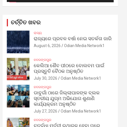
ଚର୍ଚ୍ଚିତ ଖବର
ରାଜ୍ୟ
ରାଜ୍ୟରେ ପ୍ରବଳ ବର୍ଷା ନେଇ ସତର୍କତା ଜାରି
August 6, 2026
Odian Media Network1
ନବରଙ୍ଗପୁର
କେଲିଆ ଶୈବ ପୀଠରେ ବୋଲବମ ପାଇଁ
ପ୍ରସ୍ତୁତି ବୈଠକ ଅନୁଷ୍ଠିତ
July 30, 2026
Odian Media Network1
ନବରଙ୍ଗପୁର
ଡାବୁଗାଁ ଠାରେ ଜିଲ୍ଲାପାଳଙ୍କ ବ୍ଲକ
ସ୍ତରୀୟ ଯୁଗ୍ମ ଅଭିଯୋଗ ଶୁଣାଣି
କାର୍ଯ୍ୟକ୍ରମ ଅନୁଷ୍ଠିତ
July 27, 2026
Odian Media Network1
ନବରଙ୍ଗପୁର
ଚତୁର୍ଦ୍ଧା ମୂର୍ତ୍ତୀ ରଥାରୂଢ଼ ହେବା ପରେ