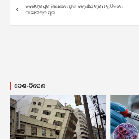
ନବରଙ୍ଗପୁର ଜିଲ୍ଲାରେ ଥିବା ବଙ୍ଗୀୟ ଗ୍ରାମ ଗୁଡିକରେ
navigation
ମା’କାଳୀଙ୍କ ପୂଜା
ଦେଶ-ବିଦେଶ