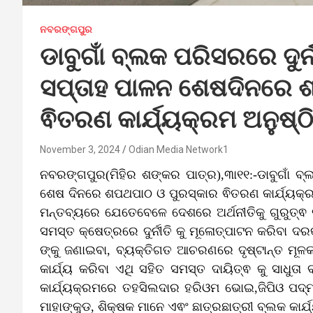
ନବରଙ୍ଗପୁର
ଡାବୁଗାଁ ବ୍ଲକ ପରିସରରେ ଦୁର
ସପ୍ତାହ ପାଳନ ଶେଷଦିନରେ 
ଵିତରଣ କାର୍ଯ୍ୟକ୍ରମ ଅନୁଷ୍ଠ
November 3, 2024
Odian Media Network1
ନବରଙ୍ଗପୁର(ମିହିର ଶଙ୍କର ପାତ୍ର),୩ା୧୧:-ଡାବୁଗାଁ ବ୍
ଶେଷ ଦିନରେ ଶପଥପାଠ ଓ ପୁରସ୍କାର ଵିତରଣ କାର୍ଯ୍ୟକ୍ର
ମନ୍ତବ୍ୟରେ ଯେତେବେଳେ ଦେଶରେ ଅର୍ଥନୀତିକୁ ଗୁରୁତ୍
ସମସ୍ତ କ୍ଷେତ୍ରରେ ଦୁର୍ନୀତି କୁ ମୂଳୋତ୍ପାଟନ କରିବା ଦରକା
ଙ୍କୁ ଜଣାଇବା, ବ୍ୟକ୍ତିଗତ ଆଚରଣରେ ଦୃଷ୍ଟାନ୍ତ ମୂଳକ
କାର୍ଯ୍ୟ କରିବା ଏଥି ସହିତ ସମସ୍ତ ଦାୟିତ୍ଵ କୁ ସାଧୁତ
କାର୍ଯ୍ୟକ୍ରମରେ ତହସିଲଦାର ହରିଓମ ଭୋଇ,ଜିପିଓ ପଦ୍ମ
ମାହାଙ୍କୁଡ, ଶିକ୍ଷକ ମାନେ ଏଵଂ ଛାତ୍ରଛାତ୍ରୀ ବ୍ଲକ କାର୍