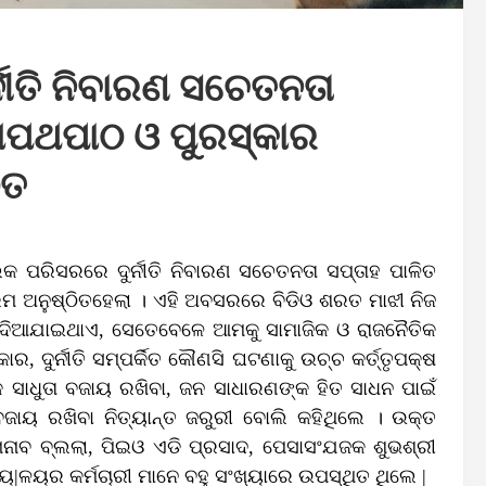
୍ନୀତି ନିବାରଣ ସଚେତନତା
ଶପଥପାଠ ଓ ପୁରସ୍କାର
ିତ
ଲକ ପରିସରରେ ଦୁର୍ନୀତି ନିବାରଣ ସଚେତନତା ସପ୍ତାହ ପାଳିତ
ମ ଅନୁଷ୍ଠିତହେଲା । ଏହି ଅବସରରେ ବିଡିଓ ଶରତ ମାଝୀ ନିଜ
ଵ ଦିଆଯାଇଥାଏ, ସେତେବେଳେ ଆମକୁ ସାମାଜିକ ଓ ରାଜନୈତିକ
ର, ଦୁର୍ନୀତି ସମ୍ପର୍କିତ କୌଣସି ଘଟଣାକୁ ଉଚ୍ଚ କର୍ତ୍ତୃପକ୍ଷ
 ସାଧୁତା ବଜାୟ ରଖିବା, ଜନ ସାଧାରଣଙ୍କ ହିତ ସାଧନ ପାଇଁ
ା ବଜାୟ ରଖିବା ନିତ୍ୟାନ୍ତ ଜରୁରୀ ବୋଲି କହିଥିଲେ । ଉକ୍ତ
ନାବ ବ୍ଲଲା, ପିଇଓ ଏଡି ପ୍ରସାଦ, ପେସାସଂଯଜକ ଶୁଭଶ୍ରୀ
ଯ୍ୟ|ଳୟର କର୍ମଚାରୀ ମାନେ ବହୁ ସଂଖ୍ୟାରେ ଉପସ୍ଥିତ ଥିଲେ |