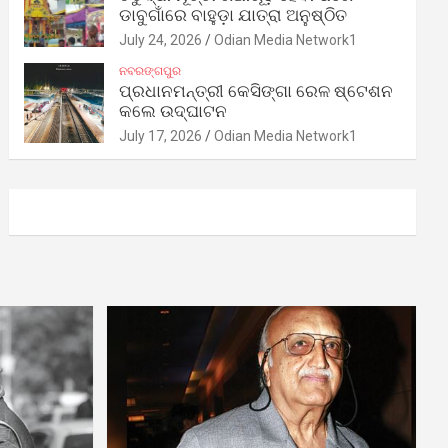
ଡାବୁଗାଁରେ ବାହୁଡ଼ା ଯାତ୍ରା ଅନୁଷ୍ଠିତ
July 24, 2026
Odian Media Network1
ନବରଙ୍ଗପୁର
ପ୍ରଧାନମନ୍ତ୍ରୀ କେସିଙ୍ଗା ରେଳ ଷ୍ଟେଶନ
କଲେ ଉଦ୍‌ଘାଟନ
July 17, 2026
Odian Media Network1