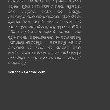
ମାଧ୍ୟମ ଭାବେ ଉପଯୋଗ କରିବାକୁ ସଦା ଚେଷ୍ଟିତ ।
ଏଥିରେ ମୁଖ୍ୟ ଖବର ବ୍ୟତୀତ ଶିକ୍ଷା, ସ୍ୱାସ୍ଥ୍ୟ,
ବୃତ୍ତି, ପର୍ଯ୍ୟଟନ, କ୍ରୀଡା, କଳା ସଂସ୍କୃତି,
ମନୋରଞ୍ଜନ ,ଭିନ୍ନ ମଣିଷ, ପ୍ରେରଣା, ଜୀବନ ଜୀବିକା,
ଗ୍ରାମୀଣ ବିକାଶ, ଆମ ଗାଁ ଖବର ପରିବେଷଣ କରି
ଗଠନ ମୂଳକ ସାମ୍ବାଦିକତାକୁ ଗୁରୁତ୍ୱ ଦେଇଆସିଛି ।
ଓଡ଼ିଶାର ସବୁ ଜିଲା ଖବର ହେଉ କି ଦେଶରର ଅବା
ପୃଥିବୀର କୋଣ ଅନୁକୋଣର ଭଲ ଏବ ସତ୍ୟ ଖବରକୁ
ପ୍ରାଧାନ୍ୟ ଦେଇଆସୁଛି । ସମସ୍ତଙ୍କୁ ନିଜ ହାତ
ପାହାନ୍ତାରେ ସବୁ ବେଳେ ସବୁ ସମୟରେ ସତ୍ୟ
ଆଧାରିତ ଘଟଣା ଉପଲବ୍ଧ କରାଇବା ପାଇଁ ପ୍ରୟାସ
ଜାରି ରଖିଛୁ। ସମସ୍ତଙ୍କର ସହଯୋଗ ଓ ସମ୍ପୃକ୍ତି
କାମନା କରୁଛୁ।
odiannews@gmail.com