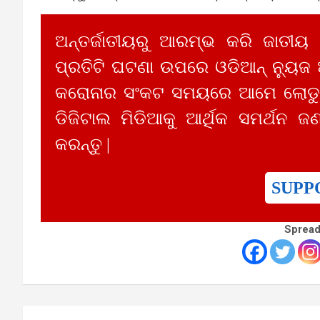
ଅନ୍ତର୍ଜାତୀୟରୁ ଆରମ୍ଭ କରି ଜାତୀୟ
ପ୍ରତିଟି ଘଟଣା ଉପରେ ଓଡିଆନ୍ ନ୍ୟୁଜ
କରୋନାର ସଂକଟ ସମୟରେ ଆମେ ଲୋଡୁଛ
ଡିଜିଟାଲ ମିଡିଆକୁ ଆର୍ଥିକ ସମର୍ଥନ ଜଣ
କରନ୍ତୁ |
SUPP
Spread
Post