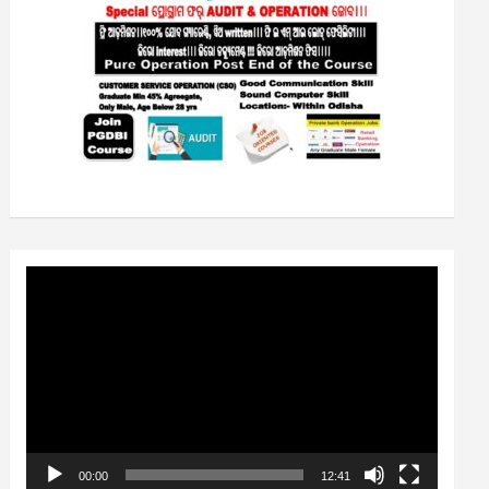
Video
Player
00:00
12:41