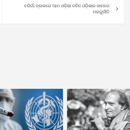
ଝରିଗାଁ ବ୍ଲକରେ ଆମ ଓଡ଼ିଶା ନବିନ ଓଡ଼ିଶାର କାମରେ
ମହାଦୁର୍ନୀତି