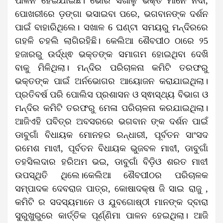
ପାଳନ ହେଇଯାଇଛି। ଭୋର ସଖାଳୁ ଭକ୍ତ ମାନେ ନଦୀ,
ପୋଖରୀରେ ଡ଼ଙ୍ଗା ଭସାଇବା ପରେ, ଭଗବାନଙ୍କ ଦର୍ଶନ
ପାଇଁ ବାହାରିଥିଲେ। ସଖାଳ 6 ଘଣ୍ଟା ସମୟରୁ ମନ୍ଦିରରେ
ଗହଳି ଚହଲି ଲାଗିରହିଛି। କେଲିଆ ଶୈବପୀଠ ଠାରେ ୨5
ହଜାରରୁ ଉର୍ଦ୍ଧ୍ଵ ଭକ୍ତଙ୍କ ସମାଗମ ହୋଇଥିବା ଦେଖି
ବାକୁ ମିଳିଥିଲା। ମନ୍ଦିର ପରିଚାଳନା କମିଟି ତରଫରୁ
ଭକ୍ତଙ୍କ ପାଇଁ ଅର୍ନଭୋଗର ଆୟୋଜନ କରାଯାଇଥିଲା।
ପ୍ରତିବର୍ଷ ପରି ପୋଲିସ ପ୍ରଶାସନ ଓ ସ୍ଵାସ୍ଥ୍ୟ ବିଭାଗ ଓ
ମନ୍ଦିର କମିଟି ତରଫରୁ ମେଳା ପରିଚାଳନା କରଯାଇଥିଲା।
ଆଜିଏହି ପବିତ୍ର ଅବସରରେ ଭଗବାନ ଙ୍କ ଦର୍ଶନ ପାଇଁ
ଡାବୁଗାଁ ବିଧାୟକ ମୋନହର ରନ୍ଧାରୀ, ପୂର୍ବତନ ସାଂସଦ
ରମେଶ ମାଝୀ, ପୂର୍ବତନ ବିଧାୟକ ଭୁଜବଳ ମାଝୀ, ଡାବୁଗାଁ
ତହସିଲଦାର ହରିଅମ ଭଇ, ଡାବୁଗାଁ ବିଡ଼ିଓ ଶରତ ମାଝୀ
ଉପସ୍ଥିତି ଥିଲେ।କେଲିଆ ଶୈବପୀଠର ପରିଚାଳକ
ସମ୍ପାଦକ ଦେବରାଜ ପାତ୍ର, କୋଷାଦକ୍ଷ ଜି ସାଇ ରାଜୁ ,
କମିଟି ର ସଦସ୍ୟମାନେ ଓ ଯୁବଗୋଷ୍ଠୀ ମାନଙ୍କ ଦ୍ବାରା
ସୁରୁଖୁରୁରେ କାର୍ତ୍ତିକ ପୂର୍ଣ୍ଣିମା ପାଳନ ହେଇଥିଲା। ଆଜି