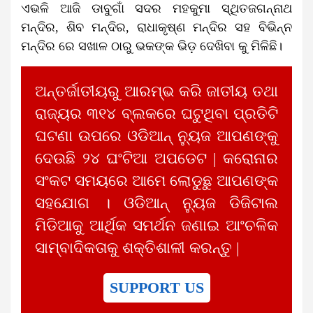
ଏଭଳି ଆଜି ଡାବୁଗାଁ ସଦର ମହକୁମା ସ୍ଥିତଜଗନ୍ନାଥ
ମନ୍ଦିର, ଶିବ ମନ୍ଦିର, ରାଧାକୃଷ୍ଣ ମନ୍ଦିର ସହ ବିଭିନ୍ନ
ମନ୍ଦିର ରେ ସଖାଳ ଠାରୁ ଭକଙ୍କ ଭିଡ଼ ଦେଖିବା କୁ ମିଳିଛି।
ଅନ୍ତର୍ଜାତୀୟରୁ ଆରମ୍ଭ କରି ଜାତୀୟ ତଥା
ରାଜ୍ୟର ୩୧୪ ବ୍ଲକରେ ଘଟୁଥିବା ପ୍ରତିଟି
ଘଟଣା ଉପରେ ଓଡିଆନ୍ ନ୍ୟୁଜ ଆପଣଙ୍କୁ
ଦେଉଛି ୨୪ ଘଂଟିଆ ଅପଡେଟ | କରୋନାର
ସଂକଟ ସମୟରେ ଆମେ ଲୋଡୁଛୁ ଆପଣଙ୍କ
ସହଯୋଗ । ଓଡିଆନ୍ ନ୍ୟୁଜ ଡିଜିଟାଲ
ମିଡିଆକୁ ଆର୍ଥିକ ସମର୍ଥନ ଜଣାଇ ଆଂଚଳିକ
ସାମ୍ବାଦିକତାକୁ ଶକ୍ତିଶାଳୀ କରନ୍ତୁ |
SUPPORT US