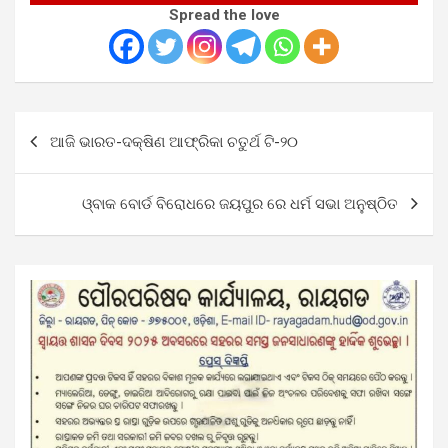
Spread the love
Post
ଆଜି ଭାରତ-ଦକ୍ଷିଣ ଆଫ୍ରିକା ଚତୁର୍ଥ ଟି-୨୦
navigation
ଓ୍ବାକ ବୋର୍ଡ ବିରୋଧରେ ଜୟପୁର ରେ ଧର୍ମ ସଭା ଅନୁଷ୍ଠିତ