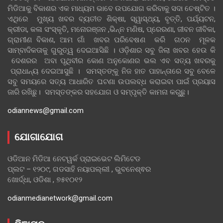
ମିଡିଆକୁ ବିକାଶର ଏକ ମାଧ୍ୟମ ଭାବେ ଉପଯୋଗ କରିବାକୁ ସଦା ଚେଷ୍ଟିତ ।
ଏଥିରେ ମୁଖ୍ୟ ଖବର ବ୍ୟତୀତ ଶିକ୍ଷା, ସ୍ୱାସ୍ଥ୍ୟ, ବୃତ୍ତି, ପର୍ଯ୍ୟଟନ,
କ୍ରୀଡା, କଳା ସଂସ୍କୃତି, ମନୋରଞ୍ଜନ ,ଭିନ୍ନ ମଣିଷ, ପ୍ରେରଣା, ଜୀବନ ଜୀବିକା,
ଗ୍ରାମୀଣ ବିକାଶ, ଆମ ଗାଁ ଖବର ପରିବେଷଣ କରି ଗଠନ ମୂଳକ
ସାମ୍ବାଦିକତାକୁ ଗୁରୁତ୍ୱ ଦେଇଆସିଛି । ଓଡ଼ିଶାର ସବୁ ଜିଲା ଖବର ହେଉ କି
ଦେଶରର ଅବା ପୃଥିବୀର କୋଣ ଅନୁକୋଣର ଭଲ ଏବ ସତ୍ୟ ଖବରକୁ
ପ୍ରାଧାନ୍ୟ ଦେଇଆସୁଛି । ସମସ୍ତଙ୍କୁ ନିଜ ହାତ ପାହାନ୍ତାରେ ସବୁ ବେଳେ
ସବୁ ସମୟରେ ସତ୍ୟ ଆଧାରିତ ଘଟଣା ଉପଲବ୍ଧ କରାଇବା ପାଇଁ ପ୍ରୟାସ
ଜାରି ରଖିଛୁ। ସମସ୍ତଙ୍କର ସହଯୋଗ ଓ ସମ୍ପୃକ୍ତି କାମନା କରୁଛୁ।
odiannews@gmail.com
ଯୋଗାଯୋଗ
ଓଡିଆନ ମିଡିଆ ନେଟୱର୍କ ପ୍ରାଇଭେଟ ଲିମିଟେଡ
ପ୍ଲଟ – ୧୨୦୯, ଗଡସାହି ନୟାପଲ୍ଲୀ , ଭୁବନେଶ୍ଵର
ଖୋର୍ଦ୍ଧା, ଓଡିଶା , ୭୫୧୦୧୨
odianmedianetwork@gmail.com