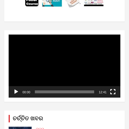
Video
Player
00:00
12:41
ଚର୍ଚ୍ଚିତ ଖବର
ରାଜ୍ୟ