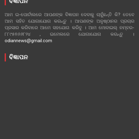
ବିଜ୍ଞାପନ
ଆମ ଇ-ପୋର୍ଟାଲରେ ଆପଣଙ୍କ ବିଜ୍ଞାପନ ଦେବାକୁ ଚାହୁଁଛନ୍ତି କି? ତେବେ
ଆମ ସହିତ ଯୋଗାଯୋଗ କରନ୍ତୁ । ଆପଣଙ୍କ ଅନୁଷ୍ଠାନର ପ୍ରଚାର
ପ୍ରସାର କରିବାରେ ଆମେ ସହଯୋଗ କରିବୁ । ଆମ ମୋବାଇଲ୍ ନମ୍ବର-
୮୮୯୫୭୬୬୮୨୪ , ଇମେଲରେ ଯୋଗାଯୋଗ କରନ୍ତୁ ।
odiannews@gmail.com
ବିଜ୍ଞାପନ