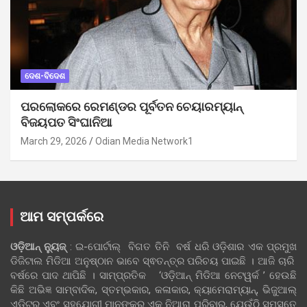
ଦେଶ-ବିଦେଶ
ପରଲୋକରେ ରେମଣ୍ଡର ପୂର୍ବତନ ଚେୟାରମ୍ୟାନ୍
ବିଜୟପତ ସିଂଘାନିଆ
March 29, 2026
Odian Media Network1
ଆମ ସମ୍ପର୍କରେ
ଓଡ଼ିଆନ୍‍ ନ୍ୟୁଜ୍‍
: ଇ-ପୋର୍ଟାଲ୍ ବିଗତ ତିନି ବର୍ଷ ଧରି ଓଡ଼ିଶାର ଏକ ପ୍ରମୁଖ
ଡିଜିଟାଲ ମିଡିଆ ଅନୁଷ୍ଠାନ ଭାବେ ସ୍ଵତନ୍ତ୍ର ପରିଚୟ ପାଇଛି । ଆଜି ଚାରି
ବର୍ଷରେ ପାଦ ଥାପିଛି । ସାମ୍ପ୍ରତିକ ‘ଓଡ଼ିଆନ୍‍ ମିଡିଆ ନେଟୱର୍କ ’ ହେଉଛି
କିଛି ଅଭିଜ୍ଞ ସାମ୍ବାଦିକ, ସ୍ତମ୍ଭକାର, କଳାକାର, କ୍ୟାମେରାମ୍ୟାନ୍, ଭିଜୁଆଲ୍
ଏଡିଟର୍ ଏବଂ ସହଯୋଗୀ ମାନଙ୍କର ଏକ ନିଆରା ପରିବାର, ଯେଉଁଠି ସମସ୍ତେ