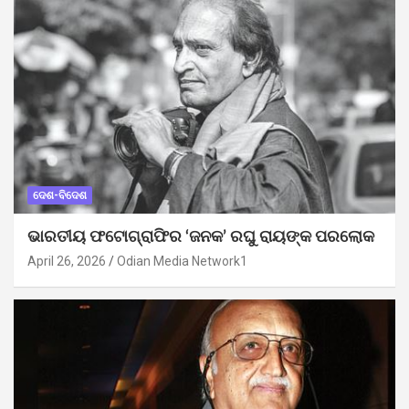
ଦେଶ-ବିଦେଶ
ଭାରତୀୟ ଫଟୋଗ୍ରାଫିର ‘ଜନକ’ ରଘୁ ରାୟଙ୍କ ପରଲୋକ
April 26, 2026
Odian Media Network1