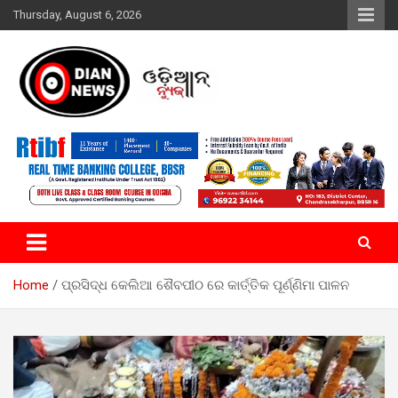
Skip
Thursday, August 6, 2026
to
content
ସାରା ଦୁନିଆର ଖବର ଆପଣଙ୍କ ହାତମୁଠାରେ…
ଓଡିଆନ୍ ନ୍ୟୁଜ
Home
ପ୍ରସିଦ୍ଧ କେଲିଆ ଶୈବପୀଠ ରେ କାର୍ତ୍ତିକ ପୂର୍ଣ୍ଣିମା ପାଳନ