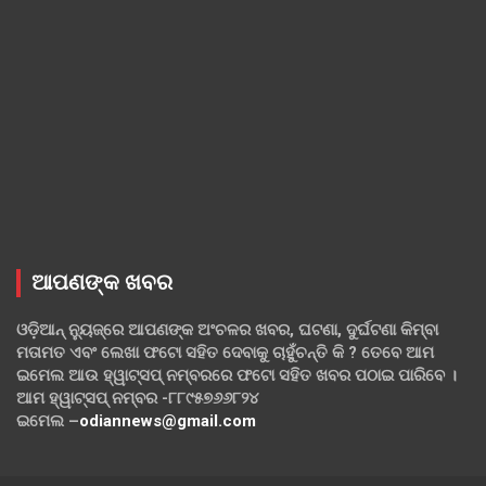
ଆପଣଙ୍କ ଖବର
ଓଡ଼ିଆନ୍ ନ୍ୟୁଜ୍‌ରେ ଆପଣଙ୍କ ଅଂଚଳର ଖବର, ଘଟଣା, ଦୁର୍ଘଟଣା କିମ୍ବା
ମତାମତ ଏବଂ ଲେଖା ଫଟୋ ସହିତ ଦେବାକୁ ଚାହୁଁଚନ୍ତି କି ? ତେବେ ଆମ
ଇମେଲ ଆଉ ହ୍ୱାଟ୍‌ସପ୍ ନମ୍ବରରେ ଫଟୋ ସହିତ ଖବର ପଠାଇ ପାରିବେ ।
ଆମ ହ୍ୱାଟ୍‌ସପ୍ ନମ୍ବର -୮୮୯୫୭୬୬୮୨୪
ଇମେଲ –
odiannews@gmail.com