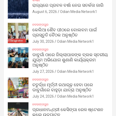
ରାଜ୍ୟରେ ପ୍ରବଳ ବର୍ଷା ନେଇ ସତର୍କତା ଜାରି
August 6, 2026
Odian Media Network1
ନବରଙ୍ଗପୁର
କେଲିଆ ଶୈବ ପୀଠରେ ବୋଲବମ ପାଇଁ
ପ୍ରସ୍ତୁତି ବୈଠକ ଅନୁଷ୍ଠିତ
July 30, 2026
Odian Media Network1
ନବରଙ୍ଗପୁର
ଡାବୁଗାଁ ଠାରେ ଜିଲ୍ଲାପାଳଙ୍କ ବ୍ଲକ ସ୍ତରୀୟ
ଯୁଗ୍ମ ଅଭିଯୋଗ ଶୁଣାଣି କାର୍ଯ୍ୟକ୍ରମ
ଅନୁଷ୍ଠିତ
July 27, 2026
Odian Media Network1
ନବରଙ୍ଗପୁର
ଚତୁର୍ଦ୍ଧା ମୂର୍ତ୍ତୀ ରଥାରୂଢ଼ ହେବା ପରେ
ଡାବୁଗାଁରେ ବାହୁଡ଼ା ଯାତ୍ରା ଅନୁଷ୍ଠିତ
July 24, 2026
Odian Media Network1
ନବରଙ୍ଗପୁର
ପ୍ରଧାନମନ୍ତ୍ରୀ କେସିଙ୍ଗା ରେଳ ଷ୍ଟେଶନ
କଲେ ଉଦ୍‌ଘାଟନ