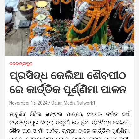
ନବରଙ୍ଗପୁର
ପ୍ରସିଦ୍ଧ କେଲିଆ ଶୈବପୀଠ
ରେ କାର୍ତ୍ତିକ ପୂର୍ଣ୍ଣିମା ପାଳନ
November 15, 2024
Odian Media Network1
ଡାବୁଗାଁ( ମିହିର ଶଙ୍କର ପାତ୍ର), ୧୫ା୧୧- ଚଳିତ ବର୍ଷ
ନବରଙ୍ଗପୁର ଜିଲ୍ଲା ଡାବୁଗାଁ ରେ ଥିବା ପ୍ରସିଦ୍ଧ କେଲିଆ
ଶୈବ ପୀଠ ଓ ମାଁ ପାର୍ବତୀ ଗୁମ୍ଫା ଠାରେ କାର୍ତ୍ତିକ ପୂର୍ଣ୍ଣିମା