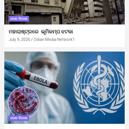
ଦେଶ-ବିଦେଶ
ମହାରାଷ୍ଟ୍ରରେ ଭୂମିକମ୍ପ ଝଟକା
July 9, 2026
Odian Media Network1
ଦେଶ-ବିଦେଶ