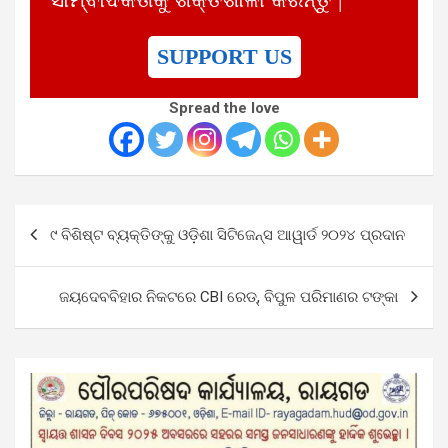
SUPPORT US
Spread the love
Post
୯ ବିଶିଷ୍ଟ ବ୍ୟକ୍ତିଙ୍କୁ ଓଡ଼ିଶା ସିଟିଜେନ୍‌ସ ଆୱାର୍ଡ ୨୦୨୪ ପ୍ରଦାନ
navigation
ଜୟଦେବବିହାର ନିକଟରେ CBI ରେଡ୍, ବିପୁଳ ପରିମାଣର ଟଙ୍କା