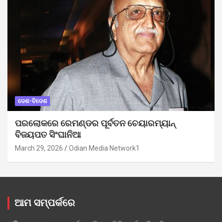
ଦେଶ-ବିଦେଶ
ପରଲୋକରେ ରେମଣ୍ଡର ପୂର୍ବତନ ଚେୟାରମ୍ୟାନ୍
ବିଜୟପତ ସିଂଘାନିଆ
March 29, 2026
Odian Media Network1
ଆମ ସମ୍ପର୍କରେ