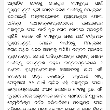
ଅନୁଷ୍ଠିତ ହେବାକୁ ଯାଉଥିବା ମହାକୁମ୍ଭ ପାଇଁ
ମୁଖ୍ୟମନ୍ତ୍ରୀ ଶ୍ରୀ ମୋହନ ଚରଣ ମାଝୀଙ୍କୁ ନିମନ୍ତ୍ରଣ
ପଠାଇଛନ୍ତି ଉତ୍ତରପ୍ରଦେଶ ମୁଖ୍ୟମନ୍ତ୍ରୀ ଯୋଗୀ
ଆଦିତ୍ୟ ନାଥ।ଉତ୍ତରପ୍ରଦେଶରେ ପ୍ରୟାଗରାଜ
ମହାକୁମ୍ଭ ମେଳା ପାଇଁ ଖୁବ ଜୋର ସୋରରେ ପ୍ରସ୍ତୁତି
ଚାଲିଛି। ତେବେ ଏହି ମହାକୁମ୍ଭ ମେଳା ପାଇଁ ବର୍ତ୍ତମାନ
ମୁଖ୍ୟମନ୍ତ୍ରୀ ମୋହନ ମାଝୀଙ୍କୁ ନିମନ୍ତ୍ରଣ
କରାଯାଇଥିବା ଖବର ସାମ୍ନାକୁ ଆସିଛି। ଉତ୍ତର ପ୍ରଦେଶ
ମୁଖ୍ୟମନ୍ତ୍ରୀ ଯୋଗୀ ଆଦିତ୍ୟନାଥଙ୍କ ପକ୍ଷରୁ ମୋହନ
ମାଝୀଙ୍କୁ ନିମନ୍ତ୍ରଣ ରହିଛି। ଉତ୍ତରପ୍ରଦେଶର ୨
ମନ୍ତ୍ରୀ ମୁଖ୍ୟମନ୍ତ୍ରୀଙ୍କ ବାସଭବନକୁ ଯାଇ ଏହି
ନମନ୍ତ୍ରଣ ପତ୍ର ଦେଇଛନ୍ତି। ଜାନୁଆରୀ ୧୩ରୁ
ଫେବୃଆରୀ ୨୬ ଯାଏଁ ଚାଲିବ ଏହି ମହାକୁମ୍ଭ ମେଳା।
ଉତ୍ତରପ୍ରଦେଶର ସଂଗମ ନଗରୀରେ ହେବାକୁ ଥିବା ଏହି
କୁମ୍ଭମେଳାରେ ଭକ୍ତମାନେ ଗୋଟିଏ ସ୍ଥାନରେ ହିଁ ଦ୍ୱାଦଶ
ଜ୍ୟେତିଲିଙ୍ଗ ଦର୍ଶନ କରିପାରିବେ। ମହାକୁମ୍ଭ ମେଳା
ପରିସରରେ ମେଳା ପ୍ରଶାସନ ଏବଂ ବାରଣାସୀ ନଗର ନିଗମ