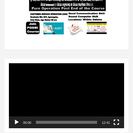
Video
Player
00:00
12:41