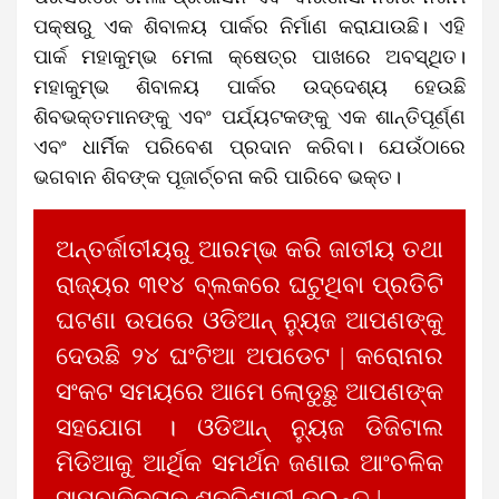
ପକ୍ଷରୁ ଏକ ଶିବାଳୟ ପାର୍କର ନିର୍ମାଣ କରାଯାଉଛି। ଏହି
ପାର୍କ ମହାକୁମ୍ଭ ମେଳା କ୍ଷେତ୍ର ପାଖରେ ଅବସ୍ଥିତ।
ମହାକୁମ୍ଭ ଶିବାଳୟ ପାର୍କର ଉଦ୍ଦେଶ୍ୟ ହେଉଛି
ଶିବଭକ୍ତମାନଙ୍କୁ ଏବଂ ପର୍ଯ୍ୟଟକଙ୍କୁ ଏକ ଶାନ୍ତିପୂର୍ଣ୍ଣ
ଏବଂ ଧାର୍ମିକ ପରିବେଶ ପ୍ରଦାନ କରିବା। ଯେଉଁଠାରେ
ଭଗବାନ ଶିବଙ୍କ ପୂଜାର୍ଚ୍ଚନା କରି ପାରିବେ ଭକ୍ତ।
ଅନ୍ତର୍ଜାତୀୟରୁ ଆରମ୍ଭ କରି ଜାତୀୟ ତଥା
ରାଜ୍ୟର ୩୧୪ ବ୍ଲକରେ ଘଟୁଥିବା ପ୍ରତିଟି
ଘଟଣା ଉପରେ ଓଡିଆନ୍ ନ୍ୟୁଜ ଆପଣଙ୍କୁ
ଦେଉଛି ୨୪ ଘଂଟିଆ ଅପଡେଟ | କରୋନାର
ସଂକଟ ସମୟରେ ଆମେ ଲୋଡୁଛୁ ଆପଣଙ୍କ
ସହଯୋଗ । ଓଡିଆନ୍ ନ୍ୟୁଜ ଡିଜିଟାଲ
ମିଡିଆକୁ ଆର୍ଥିକ ସମର୍ଥନ ଜଣାଇ ଆଂଚଳିକ
ସାମ୍ବାଦିକତାକୁ ଶକ୍ତିଶାଳୀ କରନ୍ତୁ |