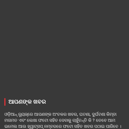
ଆପଣଙ୍କ ଖବର
ଓଡ଼ିଆନ୍ ନ୍ୟୁଜ୍‌ରେ ଆପଣଙ୍କ ଅଂଚଳର ଖବର, ଘଟଣା, ଦୁର୍ଘଟଣା କିମ୍ବା
ମତାମତ ଏବଂ ଲେଖା ଫଟୋ ସହିତ ଦେବାକୁ ଚାହୁଁଚନ୍ତି କି ? ତେବେ ଆମ
ଇମେଲ ଆଉ ହ୍ୱାଟ୍‌ସପ୍ ନମ୍ବରରେ ଫଟୋ ସହିତ ଖବର ପଠାଇ ପାରିବେ ।