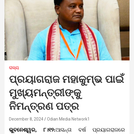
ରାଜ୍ୟ
ପ୍ରୟାଗରାଜ ମହାକୁମ୍ଭ ପାଇଁ
ମୁଖ୍ୟମନ୍ତ୍ରୀଙ୍କୁ
ନିମନ୍ତ୍ରଣ ପତ୍ର
December 8, 2024
Odian Media Network1
ଭୁବନେଶ୍ୱର, ୮।୧୨:
ଆସନ୍ତା ବର୍ଷ ପ୍ରୟାଗରାଜରେ