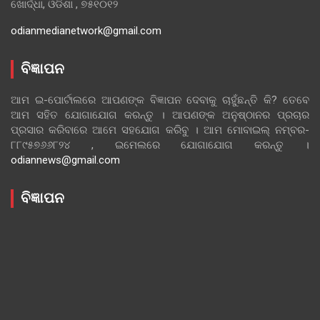
ଖୋର୍ଦ୍ଧା, ଓଡିଶା , ୭୫୧୦୧୨
odianmedianetwork@gmail.com
ବିଜ୍ଞାପନ
ଆମ ଇ-ପୋର୍ଟାଲରେ ଆପଣଙ୍କ ବିଜ୍ଞାପନ ଦେବାକୁ ଚାହୁଁଛନ୍ତି କି? ତେବେ
ଆମ ସହିତ ଯୋଗାଯୋଗ କରନ୍ତୁ । ଆପଣଙ୍କ ଅନୁଷ୍ଠାନର ପ୍ରଚାର
ପ୍ରସାର କରିବାରେ ଆମେ ସହଯୋଗ କରିବୁ । ଆମ ମୋବାଇଲ୍ ନମ୍ବର-
୮୮୯୫୭୬୬୮୨୪ , ଇମେଲରେ ଯୋଗାଯୋଗ କରନ୍ତୁ ।
odiannews@gmail.com
ବିଜ୍ଞାପନ