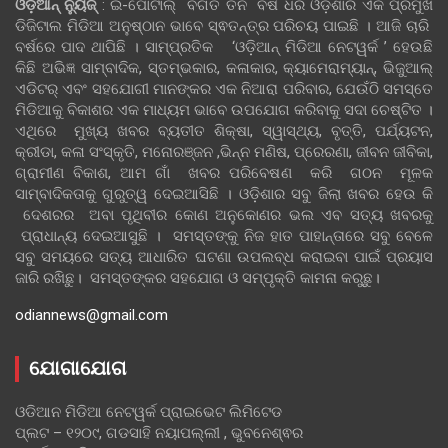
ଓଡ଼ିଆନ୍‍ ନ୍ୟୁଜ୍‍
: ଇ-ପୋର୍ଟାଲ୍ ବିଗତ ତିନି ବର୍ଷ ଧରି ଓଡ଼ିଶାର ଏକ ପ୍ରମୁଖ
ଡିଜିଟାଲ ମିଡିଆ ଅନୁଷ୍ଠାନ ଭାବେ ସ୍ଵତନ୍ତ୍ର ପରିଚୟ ପାଇଛି । ଆଜି ଚାରି
ବର୍ଷରେ ପାଦ ଥାପିଛି । ସାମ୍ପ୍ରତିକ ‘ଓଡ଼ିଆନ୍‍ ମିଡିଆ ନେଟୱର୍କ ’ ହେଉଛି
କିଛି ଅଭିଜ୍ଞ ସାମ୍ବାଦିକ, ସ୍ତମ୍ଭକାର, କଳାକାର, କ୍ୟାମେରାମ୍ୟାନ୍, ଭିଜୁଆଲ୍
ଏଡିଟର୍ ଏବଂ ସହଯୋଗୀ ମାନଙ୍କର ଏକ ନିଆରା ପରିବାର, ଯେଉଁଠି ସମସ୍ତେ
ମିଡିଆକୁ ବିକାଶର ଏକ ମାଧ୍ୟମ ଭାବେ ଉପଯୋଗ କରିବାକୁ ସଦା ଚେଷ୍ଟିତ ।
ଏଥିରେ ମୁଖ୍ୟ ଖବର ବ୍ୟତୀତ ଶିକ୍ଷା, ସ୍ୱାସ୍ଥ୍ୟ, ବୃତ୍ତି, ପର୍ଯ୍ୟଟନ,
କ୍ରୀଡା, କଳା ସଂସ୍କୃତି, ମନୋରଞ୍ଜନ ,ଭିନ୍ନ ମଣିଷ, ପ୍ରେରଣା, ଜୀବନ ଜୀବିକା,
ଗ୍ରାମୀଣ ବିକାଶ, ଆମ ଗାଁ ଖବର ପରିବେଷଣ କରି ଗଠନ ମୂଳକ
ସାମ୍ବାଦିକତାକୁ ଗୁରୁତ୍ୱ ଦେଇଆସିଛି । ଓଡ଼ିଶାର ସବୁ ଜିଲା ଖବର ହେଉ କି
ଦେଶରର ଅବା ପୃଥିବୀର କୋଣ ଅନୁକୋଣର ଭଲ ଏବ ସତ୍ୟ ଖବରକୁ
ପ୍ରାଧାନ୍ୟ ଦେଇଆସୁଛି । ସମସ୍ତଙ୍କୁ ନିଜ ହାତ ପାହାନ୍ତାରେ ସବୁ ବେଳେ
ସବୁ ସମୟରେ ସତ୍ୟ ଆଧାରିତ ଘଟଣା ଉପଲବ୍ଧ କରାଇବା ପାଇଁ ପ୍ରୟାସ
ଜାରି ରଖିଛୁ। ସମସ୍ତଙ୍କର ସହଯୋଗ ଓ ସମ୍ପୃକ୍ତି କାମନା କରୁଛୁ।
odiannews@gmail.com
ଯୋଗାଯୋଗ
ଓଡିଆନ ମିଡିଆ ନେଟୱର୍କ ପ୍ରାଇଭେଟ ଲିମିଟେଡ
ପ୍ଲଟ – ୧୨୦୯, ଗଡସାହି ନୟାପଲ୍ଲୀ , ଭୁବନେଶ୍ଵର