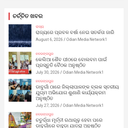
ଚର୍ଚ୍ଚିତ ଖବର
ରାଜ୍ୟ
ରାଜ୍ୟରେ ପ୍ରବଳ ବର୍ଷା ନେଇ ସତର୍କତା ଜାରି
August 6, 2026
Odian Media Network1
ନବରଙ୍ଗପୁର
କେଲିଆ ଶୈବ ପୀଠରେ ବୋଲବମ ପାଇଁ
ପ୍ରସ୍ତୁତି ବୈଠକ ଅନୁଷ୍ଠିତ
July 30, 2026
Odian Media Network1
ନବରଙ୍ଗପୁର
ଡାବୁଗାଁ ଠାରେ ଜିଲ୍ଲାପାଳଙ୍କ ବ୍ଲକ ସ୍ତରୀୟ
ଯୁଗ୍ମ ଅଭିଯୋଗ ଶୁଣାଣି କାର୍ଯ୍ୟକ୍ରମ
ଅନୁଷ୍ଠିତ
July 27, 2026
Odian Media Network1
ନବରଙ୍ଗପୁର
ଚତୁର୍ଦ୍ଧା ମୂର୍ତ୍ତୀ ରଥାରୂଢ଼ ହେବା ପରେ
ଡାବୁଗାଁରେ ବାହୁଡ଼ା ଯାତ୍ରା ଅନୁଷ୍ଠିତ