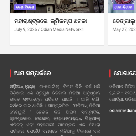
ଦେଶ-ବିଦେଶ
ଦେଶ-ବିଦେଶ
ମହାରାଷ୍ଟ୍ରରେ ଭୂମିକମ୍ପ ଝଟକା
ବେଙ୍ଗାଲ
July 9, 2026
Odian Media Network1
May 27, 202
ଆମ ସମ୍ପର୍କରେ
ଯୋଗାଯ
ଓଡ଼ିଆନ୍‍ ନ୍ୟୁଜ୍‍
: ଇ-ପୋର୍ଟାଲ୍ ବିଗତ ତିନି ବର୍ଷ ଧରି
ଓଡିଆନ ମିଡିଆ
ଓଡ଼ିଶାର ଏକ ପ୍ରମୁଖ ଡିଜିଟାଲ ମିଡିଆ ଅନୁଷ୍ଠାନ
ପ୍ଲଟ – ୧୨୦୯,
ଭାବେ ସ୍ଵତନ୍ତ୍ର ପରିଚୟ ପାଇଛି । ଆଜି ଚାରି
ଖୋର୍ଦ୍ଧା, ଓଡିଶ
ବର୍ଷରେ ପାଦ ଥାପିଛି । ସାମ୍ପ୍ରତିକ ‘ଓଡ଼ିଆନ୍‍ ମିଡିଆ
odianmedian
ନେଟୱର୍କ ’ ହେଉଛି କିଛି ଅଭିଜ୍ଞ ସାମ୍ବାଦିକ,
ସ୍ତମ୍ଭକାର, କଳାକାର, କ୍ୟାମେରାମ୍ୟାନ୍, ଭିଜୁଆଲ୍
ଏଡିଟର୍ ଏବଂ ସହଯୋଗୀ ମାନଙ୍କର ଏକ ନିଆରା
ପରିବାର, ଯେଉଁଠି ସମସ୍ତେ ମିଡିଆକୁ ବିକାଶର ଏକ