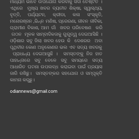
ମାଧ୍ୟମ ଭାବେ ଉପଯୋଗ କରିବାକୁ ସଦା ଚେଷ୍ଟିତ ।
ଏଥିରେ ମୁଖ୍ୟ ଖବର ବ୍ୟତୀତ ଶିକ୍ଷା, ସ୍ୱାସ୍ଥ୍ୟ,
ବୃତ୍ତି, ପର୍ଯ୍ୟଟନ, କ୍ରୀଡା, କଳା ସଂସ୍କୃତି,
ମନୋରଞ୍ଜନ ,ଭିନ୍ନ ମଣିଷ, ପ୍ରେରଣା, ଜୀବନ ଜୀବିକା,
ଗ୍ରାମୀଣ ବିକାଶ, ଆମ ଗାଁ ଖବର ପରିବେଷଣ କରି
ଗଠନ ମୂଳକ ସାମ୍ବାଦିକତାକୁ ଗୁରୁତ୍ୱ ଦେଇଆସିଛି ।
ଓଡ଼ିଶାର ସବୁ ଜିଲା ଖବର ହେଉ କି ଦେଶରର ଅବା
ପୃଥିବୀର କୋଣ ଅନୁକୋଣର ଭଲ ଏବ ସତ୍ୟ ଖବରକୁ
ପ୍ରାଧାନ୍ୟ ଦେଇଆସୁଛି । ସମସ୍ତଙ୍କୁ ନିଜ ହାତ
ପାହାନ୍ତାରେ ସବୁ ବେଳେ ସବୁ ସମୟରେ ସତ୍ୟ
ଆଧାରିତ ଘଟଣା ଉପଲବ୍ଧ କରାଇବା ପାଇଁ ପ୍ରୟାସ
ଜାରି ରଖିଛୁ। ସମସ୍ତଙ୍କର ସହଯୋଗ ଓ ସମ୍ପୃକ୍ତି
କାମନା କରୁଛୁ।
odiannews@gmail.com