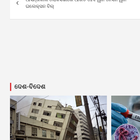
navigation
ଇଲେକ୍ସନ ବିଲ୍
ଦେଶ-ବିଦେଶ