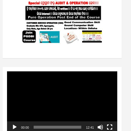
Video
Player
00:00
12:41