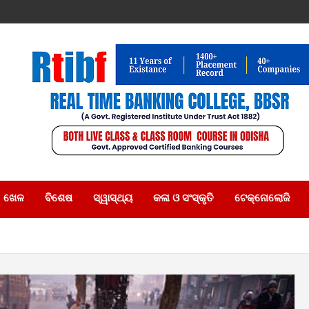
ଖେଳ
ବିଶେଷ
ସ୍ୱାସ୍ଥ୍ୟ
କଳା ଓ ସଂସ୍କୃତି
ଟେକ୍ନୋଲୋଜି