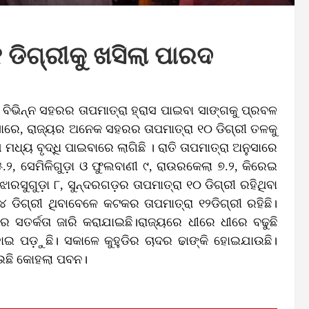
 ଡିଗ୍ରୀକୁ ଖସିଲା ପାରଦ
 ବିଭିନ୍ନ ସହରର ତାପମାତ୍ରା ହ୍ରାସ ପାଇବା ସାଙ୍ଗକୁ ପ୍ରବଳ
ୁସାରେ, ରାଜ୍ୟର ଅନେକ ସହରର ତାପମାତ୍ରା ୧୦ ଡିଗ୍ରୀ ତଳକୁ
ଧ୍ୟ ବୃଦ୍ଧି ପାଇବାରେ ଲାଗିଛି । ରାତି ତାପମାତ୍ରା ଅନୁସାରେ
୫.୨, ସେମିଳିଗୁଡ଼ା ଓ ଫୁଲବାଣୀ ୯, ରାଉରକେଲା ୭.୨, କିରେଇ
 ଝାରସୁଗୁଡ଼ା ୮, ସୁନ୍ଦରଗଡ଼ର ତାପମାତ୍ରା ୧୦ ଡିଗ୍ରୀ ରହିଥିବା
୪ ଡିଗ୍ରୀ ଥିବାବେଳେ କଟକର ତାପମାତ୍ରା ୧୨ଡିଗ୍ରୀ ରହିଛି।
ୀର ସତର୍କତା ଜାରି କରାଯାଇଛି।ରାଜ୍ୟରେ ଧୀରେ ଧୀରେ ବଢୁଛି
ୋଇ ପଡ଼ୁଛି। ସକାଳେ କୁହୁଡିର ଚାଦର ଢାଙ୍କି ହୋଇଯାଉଛି।
ଦେଉଛି କୋହଲା ପବନ।