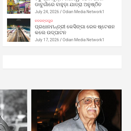
ଡାବୁଗାଁରେ ବାହୁଡ଼ା ଯାତ୍ରା ଅନୁଷ୍ଠିତ
July 24, 2026
Odian Media Network1
ନବରଙ୍ଗପୁର
ପ୍ରଧାନମନ୍ତ୍ରୀ କେସିଙ୍ଗା ରେଳ ଷ୍ଟେଶନ
କଲେ ଉଦ୍‌ଘାଟନ
July 17, 2026
Odian Media Network1