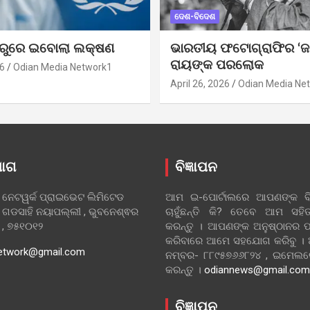
ଦେଶ-ବିଦେଶ
ୁରୁରେ ଇବୋଲା ଲକ୍ଷଣ
ଭାରତୀୟ ଫଟୋଗ୍ରାଫିର ‘ଜ
ରାୟଙ୍କ ପରଲୋକ
6
Odian Media Network1
April 26, 2026
Odian Media Ne
ୋଗ
ବିଜ୍ଞାପନ
 ନେଟୱର୍କ ପ୍ରାଇଭେଟ ଲିମିଟେଡ
ଆମ ଇ-ପୋର୍ଟାଲରେ ଆପଣଙ୍କ ବିଜ
 ଗଡସାହି ନୟାପଲ୍ଲୀ , ଭୁବନେଶ୍ଵର
ଚାହୁଁଛନ୍ତି କି? ତେବେ ଆମ ସ
ା , ୭୫୧୦୧୨
କରନ୍ତୁ । ଆପଣଙ୍କ ଅନୁଷ୍ଠାନର ପ
କରିବାରେ ଆମେ ସହଯୋଗ କରିବୁ ।
etwork@gmail.com
ନମ୍ବର- ୮୮୯୫୭୬୬୮୨୪ , ଇମେ
କରନ୍ତୁ ।
odiannews@gmail.com
ବିଜ୍ଞାପନ