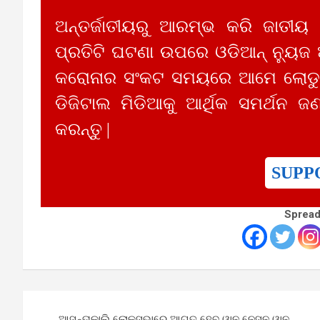
ଅନ୍ତର୍ଜାତୀୟରୁ ଆରମ୍ଭ କରି ଜାତୀୟ
ପ୍ରତିଟି ଘଟଣା ଉପରେ ଓଡିଆନ୍ ନ୍ୟୁଜ
କରୋନାର ସଂକଟ ସମୟରେ ଆମେ ଲୋଡୁଛ
ଡିଜିଟାଲ ମିଡିଆକୁ ଆର୍ଥିକ ସମର୍ଥନ ଜଣ
କରନ୍ତୁ |
SUPP
Spread
Post
ଆସନ୍ତାକାଲି ଲୋକସଭାରେ ଆଗତ ହେବ ୱାନ ନେସନ ୱାନ