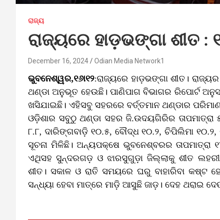
ରାଜ୍ୟ
ରାଜ୍ୟରେ ହାଡ଼ଭଙ୍ଗା ଶୀତ : ୧
December 16, 2024
Odian Media Network1
ଭୁବନେଶ୍ୱର,୧୬ା୧୨
:ରାଜ୍ୟରେ ହାଡ଼ଭଙ୍ଗା ଶୀତ। ରାଜ୍ୟର
ଥଣ୍ଡା ଅନୁଭୂତ ହେଉଛି। ପାଣିପାଗ ବିଭାଗର ରିପୋର୍ଟ ଅନ
ଖସିଯାଇଛି। ଏହିସବୁ ସହରରେ ବର୍ତ୍ତମାନ ଥଣ୍ଡାର ପରିମାଣ ମ
ଓଡ଼ିଶାର ସବୁଠୁ ଥଣ୍ଡା ସହର ଜି.ଉଦୟଗିରିର ତାପମାତ୍ରା 
୮.୮, ଦାରିଙ୍ଗବାଡ଼ି ୧୦.୫, ବୌଦ୍ଧ ୧୦.୨, ଚିପିଲିମା ୧୦.୨,
ସୂଚନା ମିଳିଛି। ଅନ୍ୟପକ୍ଷେ ଭୁବନେଶ୍ବରର ତାପମାତ୍ରା ୧
ଏଥିସହ ସୁନ୍ଦରଗଡ଼ ଓ ଝାରସୁଗୁଡ଼ା ଜିଲ୍ଲାକୁ ଶୀତ ଲହର
ଶୀତ। ସକାଳ ଓ ରାତି ସମୟରେ ଘରୁ ବାହାରିବା କଷ୍ଟ ହ
ସନ୍ଧ୍ୟା ହେବା ମାତ୍ରେ ମାଡ଼ି ଆସୁଛି ଜାଡ଼। ଦେହ ଥରାଇ 