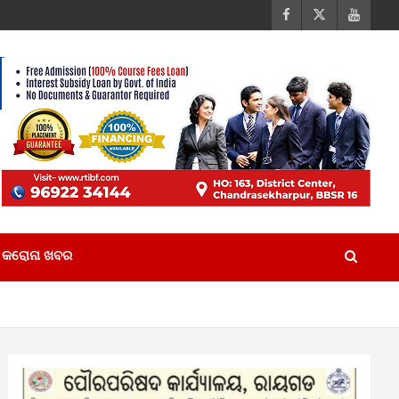
କରୋନା ଖବର