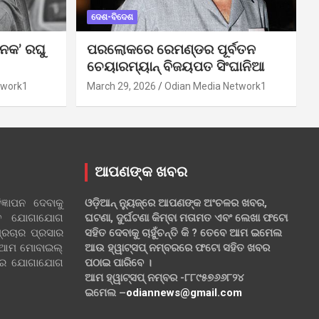
ଦେଶ-ବିଦେଶ
ନକ’ ରଘୁ
ପରଲୋକରେ ରେମଣ୍ଡର ପୂର୍ବତନ
ଚେୟାରମ୍ୟାନ୍ ବିଜୟପତ ସିଂଘାନିଆ
twork1
March 29, 2026
Odian Media Network1
ଆପଣଙ୍କ ଖବର
୍ଞାପନ ଦେବାକୁ
ଓଡ଼ିଆନ୍ ନ୍ୟୁଜ୍‌ରେ ଆପଣଙ୍କ ଅଂଚଳର ଖବର,
ହିତ ଯୋଗାଯୋଗ
ଘଟଣା, ଦୁର୍ଘଟଣା କିମ୍ବା ମତାମତ ଏବଂ ଲେଖା ଫଟୋ
୍ରଚାର ପ୍ରସାର
ସହିତ ଦେବାକୁ ଚାହୁଁଚନ୍ତି କି ? ତେବେ ଆମ ଇମେଲ
 ଆମ ମୋବାଇଲ୍
ଆଉ ହ୍ୱାଟ୍‌ସପ୍ ନମ୍ବରରେ ଫଟୋ ସହିତ ଖବର
ଲରେ ଯୋଗାଯୋଗ
ପଠାଇ ପାରିବେ ।
ଆମ ହ୍ୱାଟ୍‌ସପ୍ ନମ୍ବର -୮୮୯୫୭୬୬୮୨୪
ଇମେଲ –
odiannews@gmail.com