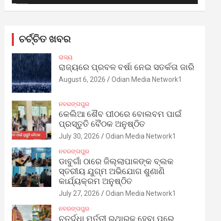
ଚର୍ଚ୍ଚିତ ଖବର
ରାଜ୍ୟ
ରାଜ୍ୟରେ ପ୍ରବଳ ବର୍ଷା ନେଇ ସତର୍କତା ଜାରି
August 6, 2026
Odian Media Network1
ନବରଙ୍ଗପୁର
କେଲିଆ ଶୈବ ପୀଠରେ ବୋଲବମ ପାଇଁ
ପ୍ରସ୍ତୁତି ବୈଠକ ଅନୁଷ୍ଠିତ
July 30, 2026
Odian Media Network1
ନବରଙ୍ଗପୁର
ଡାବୁଗାଁ ଠାରେ ଜିଲ୍ଲାପାଳଙ୍କ ବ୍ଲକ
ସ୍ତରୀୟ ଯୁଗ୍ମ ଅଭିଯୋଗ ଶୁଣାଣି
କାର୍ଯ୍ୟକ୍ରମ ଅନୁଷ୍ଠିତ
July 27, 2026
Odian Media Network1
ନବରଙ୍ଗପୁର
ଚତୁର୍ଦ୍ଧା ମୂର୍ତ୍ତୀ ରଥାରୂଢ଼ ହେବା ପରେ