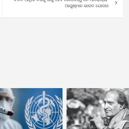
ଆୟୁଷ୍ମାନ ଭାରତ ଯୋଜନା