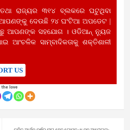
 ତଥା ରାଜ୍ୟର ୩୧୪ ବ୍ଲକରେ ଘଟୁଥିବା
 ଆପଣଙ୍କୁ ଦେଉଛି ୨୪ ଘଂଟିଆ ଅପଡେଟ |
ୁ ଆପଣଙ୍କ ସହଯୋଗ । ଓଡିଆନ୍ ନ୍ୟୁଜ
ାଇ ଆଂଚଳିକ ସାମ୍ବାଦିକତାକୁ ଶକ୍ତିଶାଳୀ
ORT US
 the love
ଚଳିତ ଆର୍ଥିକ ବର୍ଷରୁ ଲାଗୁ ହେବ ଗୋପବନ୍ଧୁ ଜନ ଆରୋଗ୍ୟ-