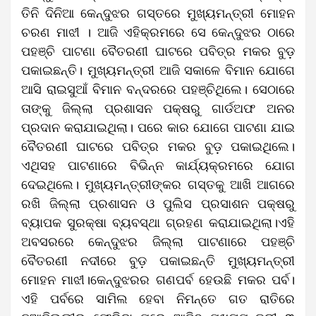
ତିନି ଦିନିଆ କେନ୍ଦୁଝର ଗସ୍ତରେ ମୁଖ୍ୟମନ୍ତ୍ରୀ ମୋହନ
ଚରଣ ମାଝୀ । ଆଜି ଏହିକ୍ରମରେ ସେ କେନ୍ଦୁଝର ଠାରେ
ପହଞ୍ଚି ପାଟଣା ବୈତରଣୀ ଘାଟରେ ପବିତ୍ର ମକର ବୁଡ଼
ପକାଇଛନ୍ତି। ମୁଖ୍ୟମନ୍ତ୍ରୀ ଆଜି ସକାଳେ ବିମାନ ଯୋଗେ
ଆସି ରାଇସୁଆଁ ବିମାନ ବନ୍ଦରରେ ପହଞ୍ଚିଥିଲେ। ସେଠାରେ
ତାଙ୍କୁ ଜିଲ୍ଲା ପ୍ରଶାସନ ପକ୍ଷରୁ ଗାର୍ଡଅଫ ଅନର
ପ୍ରଦାନ କରାଯାଇଥିଲା। ପରେ କାର ଯୋଗେ ପାଟଣା ଯାଇ
ବୈତରଣୀ ଘାଟରେ ପବିତ୍ର ମକର ବୁଡ଼ ପକାଇଥିଲେ।
ଏଥିସହ ପାଟଣାରେ ବିଭିନ୍ନ କାର୍ଯ୍ୟକ୍ରମରେ ଯୋଗ
ଦେଇଥିଲେ। ମୁଖ୍ୟମନ୍ତ୍ରୀଙ୍କର ଗସ୍ତକୁ ଆଖି ଆଗରେ
ରଖି ଜିଲ୍ଲା ପ୍ରଶାସନ ଓ ପୁଲିସ ପ୍ରସାଶନ ପକ୍ଷରୁ
ବ୍ୟାପକ ସୁରକ୍ଷା ବ୍ୟବସ୍ଥା ଗ୍ରହଣ କରାଯାଇଥିଲା।ଏହି
ଅବସରରେ କେନ୍ଦୁଝର ଜିଲ୍ଲା ପାଟଣାରେ ପହଞ୍ଚି
ବୈତରଣୀ ନଦୀରେ ବୁଡ଼ ପକାଇଛନ୍ତି ମୁଖ୍ୟମନ୍ତ୍ରୀ
ମୋହନ ମାଝୀ।କେନ୍ଦୁଝରର ଗଣପର୍ବ ହେଉଛି ମକର ପର୍ବ।
ଏହି ପର୍ବରେ ସାମିଲ ହେବା ନିମନ୍ତେ ଗତ ରାତିରେ