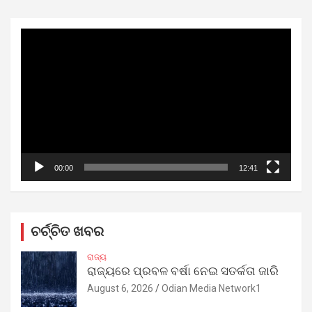
Video
Player
00:00
12:41
ଚର୍ଚ୍ଚିତ ଖବର
ରାଜ୍ୟ
ରାଜ୍ୟରେ ପ୍ରବଳ ବର୍ଷା ନେଇ ସତର୍କତା ଜାରି
August 6, 2026
Odian Media Network1