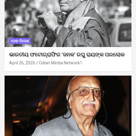
ଦେଶ-ବିଦେଶ
ଭାରତୀୟ ଫଟୋଗ୍ରାଫିର ‘ଜନକ’ ରଘୁ ରାୟଙ୍କ ପରଲୋକ
April 26, 2026
Odian Media Network1