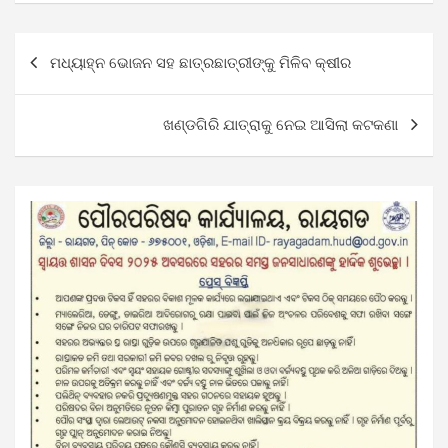
Post
ମଧ୍ୟାହ୍ନ ଭୋଜନ ସହ ଛାତ୍ରଛାତ୍ରୀଙ୍କୁ ମିଳିବ କ୍ଷୀର
navigation
ଖଣ୍ଡଗିରି ଯାତ୍ରାକୁ ନେଇ ଆସିଲା କଟକଣା