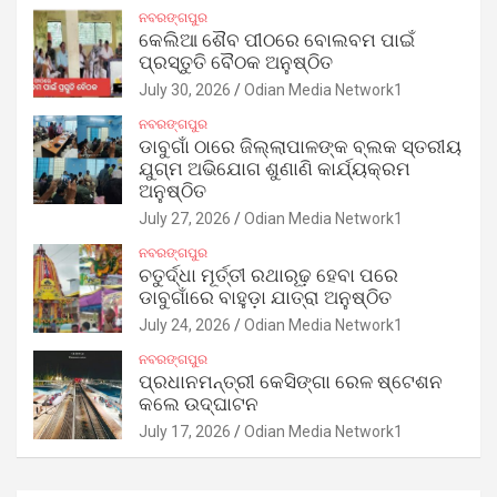
ନବରଙ୍ଗପୁର
କେଲିଆ ଶୈବ ପୀଠରେ ବୋଲବମ ପାଇଁ
ପ୍ରସ୍ତୁତି ବୈଠକ ଅନୁଷ୍ଠିତ
July 30, 2026
Odian Media Network1
ନବରଙ୍ଗପୁର
ଡାବୁଗାଁ ଠାରେ ଜିଲ୍ଲାପାଳଙ୍କ ବ୍ଲକ ସ୍ତରୀୟ
ଯୁଗ୍ମ ଅଭିଯୋଗ ଶୁଣାଣି କାର୍ଯ୍ୟକ୍ରମ
ଅନୁଷ୍ଠିତ
July 27, 2026
Odian Media Network1
ନବରଙ୍ଗପୁର
ଚତୁର୍ଦ୍ଧା ମୂର୍ତ୍ତୀ ରଥାରୂଢ଼ ହେବା ପରେ
ଡାବୁଗାଁରେ ବାହୁଡ଼ା ଯାତ୍ରା ଅନୁଷ୍ଠିତ
July 24, 2026
Odian Media Network1
ନବରଙ୍ଗପୁର
ପ୍ରଧାନମନ୍ତ୍ରୀ କେସିଙ୍ଗା ରେଳ ଷ୍ଟେଶନ
କଲେ ଉଦ୍‌ଘାଟନ
July 17, 2026
Odian Media Network1