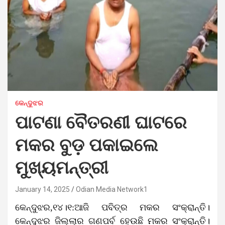
କେନ୍ଦୁଝର
ପାଟଣା ବୈତରଣୀ ଘାଟରେ
ମକର ବୁଡ଼ ପକାଇଲେ
ମୁଖ୍ୟମନ୍ତ୍ରୀ
January 14, 2025
Odian Media Network1
କେନ୍ଦୁଝର,୧୪।୧:ଆଜି ପବିତ୍ର ମକର ସଂକ୍ରାନ୍ତି।
କେନ୍ଦୁଝର ଜିଲ୍ଲାର ଗଣପର୍ବ ହେଉଛି ମକର ସଂକ୍ରାନ୍ତି।