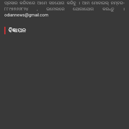
ପ୍ରସାର କରିବାରେ ଆମେ ସହଯୋଗ କରିବୁ । ଆମ ମୋବାଇଲ୍ ନମ୍ବର-
୮୮୯୫୭୬୬୮୨୪ , ଇମେଲରେ ଯୋଗାଯୋଗ କରନ୍ତୁ ।
odiannews@gmail.com
ବିଜ୍ଞାପନ