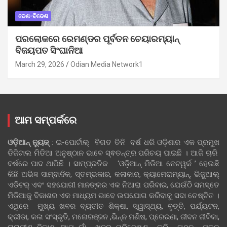
ଦେଶ-ବିଦେଶ
ପରଲୋକରେ ରେମଣ୍ଡର ପୂର୍ବତନ ଚେୟାରମ୍ୟାନ୍
ବିଜୟପତ ସିଂଘାନିଆ
March 29, 2026
Odian Media Network1
ଆମ ସମ୍ପର୍କରେ
ଓଡ଼ିଆନ୍‍ ନ୍ୟୁଜ୍‍
: ଇ-ପୋର୍ଟାଲ୍ ବିଗତ ତିନି ବର୍ଷ ଧରି ଓଡ଼ିଶାର ଏକ ପ୍ରମୁଖ
ଡିଜିଟାଲ ମିଡିଆ ଅନୁଷ୍ଠାନ ଭାବେ ସ୍ଵତନ୍ତ୍ର ପରିଚୟ ପାଇଛି । ଆଜି ଚାରି
ବର୍ଷରେ ପାଦ ଥାପିଛି । ସାମ୍ପ୍ରତିକ ‘ଓଡ଼ିଆନ୍‍ ମିଡିଆ ନେଟୱର୍କ ’ ହେଉଛି
କିଛି ଅଭିଜ୍ଞ ସାମ୍ବାଦିକ, ସ୍ତମ୍ଭକାର, କଳାକାର, କ୍ୟାମେରାମ୍ୟାନ୍, ଭିଜୁଆଲ୍
ଏଡିଟର୍ ଏବଂ ସହଯୋଗୀ ମାନଙ୍କର ଏକ ନିଆରା ପରିବାର, ଯେଉଁଠି ସମସ୍ତେ
ମିଡିଆକୁ ବିକାଶର ଏକ ମାଧ୍ୟମ ଭାବେ ଉପଯୋଗ କରିବାକୁ ସଦା ଚେଷ୍ଟିତ ।
ଏଥିରେ ମୁଖ୍ୟ ଖବର ବ୍ୟତୀତ ଶିକ୍ଷା, ସ୍ୱାସ୍ଥ୍ୟ, ବୃତ୍ତି, ପର୍ଯ୍ୟଟନ,
କ୍ରୀଡା, କଳା ସଂସ୍କୃତି, ମନୋରଞ୍ଜନ ,ଭିନ୍ନ ମଣିଷ, ପ୍ରେରଣା, ଜୀବନ ଜୀବିକା,