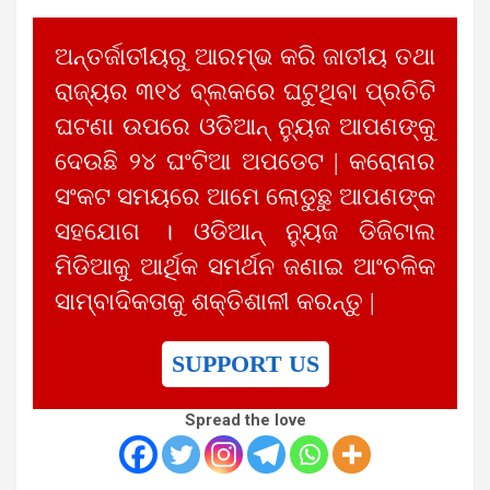
ଅନ୍ତର୍ଜାତୀୟରୁ ଆରମ୍ଭ କରି ଜାତୀୟ ତଥା
ରାଜ୍ୟର ୩୧୪ ବ୍ଲକରେ ଘଟୁଥିବା ପ୍ରତିଟି
ଘଟଣା ଉପରେ ଓଡିଆନ୍ ନ୍ୟୁଜ ଆପଣଙ୍କୁ
ଦେଉଛି ୨୪ ଘଂଟିଆ ଅପଡେଟ | କରୋନାର
ସଂକଟ ସମୟରେ ଆମେ ଲୋଡୁଛୁ ଆପଣଙ୍କ
ସହଯୋଗ । ଓଡିଆନ୍ ନ୍ୟୁଜ ଡିଜିଟାଲ
ମିଡିଆକୁ ଆର୍ଥିକ ସମର୍ଥନ ଜଣାଇ ଆଂଚଳିକ
ସାମ୍ବାଦିକତାକୁ ଶକ୍ତିଶାଳୀ କରନ୍ତୁ |
SUPPORT US
Spread the love