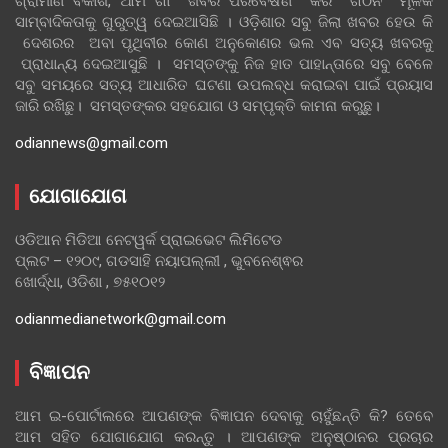
ଗ୍ରାମୀଣ ବିକାଶ, ଆମ ଗାଁ ଖବର ପରିବେଷଣ କରି ଗଠନ ମୂଳକ
ସାମ୍ବାଦିକତାକୁ ଗୁରୁତ୍ୱ ଦେଇଆସିଛି । ଓଡ଼ିଶାର ସବୁ ଜିଲା ଖବର ହେଉ କି
ଦେଶରର ଅବା ପୃଥିବୀର କୋଣ ଅନୁକୋଣର ଭଲ ଏବ ସତ୍ୟ ଖବରକୁ
ପ୍ରାଧାନ୍ୟ ଦେଇଆସୁଛି । ସମସ୍ତଙ୍କୁ ନିଜ ହାତ ପାହାନ୍ତାରେ ସବୁ ବେଳେ
ସବୁ ସମୟରେ ସତ୍ୟ ଆଧାରିତ ଘଟଣା ଉପଲବ୍ଧ କରାଇବା ପାଇଁ ପ୍ରୟାସ
ଜାରି ରଖିଛୁ। ସମସ୍ତଙ୍କର ସହଯୋଗ ଓ ସମ୍ପୃକ୍ତି କାମନା କରୁଛୁ।
odiannews@gmail.com
ଯୋଗାଯୋଗ
ଓଡିଆନ ମିଡିଆ ନେଟୱର୍କ ପ୍ରାଇଭେଟ ଲିମିଟେଡ
ପ୍ଲଟ – ୧୨୦୯, ଗଡସାହି ନୟାପଲ୍ଲୀ , ଭୁବନେଶ୍ଵର
ଖୋର୍ଦ୍ଧା, ଓଡିଶା , ୭୫୧୦୧୨
odianmedianetwork@gmail.com
ବିଜ୍ଞାପନ
ଆମ ଇ-ପୋର୍ଟାଲରେ ଆପଣଙ୍କ ବିଜ୍ଞାପନ ଦେବାକୁ ଚାହୁଁଛନ୍ତି କି? ତେବେ
ଆମ ସହିତ ଯୋଗାଯୋଗ କରନ୍ତୁ । ଆପଣଙ୍କ ଅନୁଷ୍ଠାନର ପ୍ରଚାର