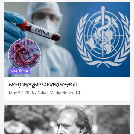
ଦେଶ-ବିଦେଶ
ବେଙ୍ଗାଲୁରୁରେ ଇବୋଲା ଲକ୍ଷଣ
May 27, 2026
Odian Media Network1