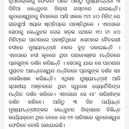
ନୂଆଦିଲ୍ଲୀରୁ ଫେରିବା ପରେ ଆଜିଠୁ ମୁଖ୍ୟମନ୍ତ୍ରୀ ୩
ଦିନିଆ କେନ୍ଦୁଝର ଜିଲ୍ଲା ଗସ୍ତରେ ଯାଇଛନ୍ତି।
ଭୁବନେଶ୍ୱରରୁ ବିମାନରେ ଆସି ସକାଳ ୯ଟା ୪୦ ମିନିଟ୍ ରେ
ରାଇସୁଆଁ ଏୟାର ଷ୍ଟ୍ରିପ୍‌ରେ ପହଞ୍ଚିଥିଲେ । ଏହାପରେ
ସେଠାରୁ କେନ୍ଦୁଝର ଦେଇ ସଡ଼କ ପଥରେ ୧୦ ଟା ୪୦
ମିନିଟ୍‌ରେ ପାଟଣାରେ ପହଞ୍ଚିଥିଲେ ।ସେଠାରେ ବୈତରଣୀ
ନଦୀରେ ମୁଖ୍ୟମନ୍ତ୍ରୀ ମକର ବୁଡ଼ ପକାଇଛନ୍ତି ।
ଏହାପରେ ନଦୀ କୂଳରେ ଥିବା ପରମେଶ୍ଵର ମନ୍ଦିରରେ
ପ୍ରଭୁଙ୍କ ଦର୍ଶନ କରିଛନ୍ତି । ସେଠାରୁ ଯାଇ ସେ ପାଟଣାର
ପୁରାତନ ଆନନ୍ଦେଶ୍ୱର ମନ୍ଦିରରେ ପ୍ରଭୁଙ୍କ ଦର୍ଶନ ସହ
ଜଳାଭିଷେକ କରିଛନ୍ତି। ଏଥିସହ ମୁଖ୍ୟମନ୍ତ୍ରୀ ଆଜି
ସ୍ଥାନୀୟ ଅଞ୍ଚଳରେ ଥିବା ଦ୍ୱାଦଶ ଜ୍ୟୋର୍ତିଲିଙ୍ଗ
ମନ୍ଦିର ଦର୍ଶନ କରିବେ। ଏହାପରେ ସେ ମା’ ତାରିଣୀଙ୍କ
ଦର୍ଶନ କରିବେ। ଆଜିଠୁ ୩ ଦିନ ପର୍ଯ୍ୟନ୍ତ
ମୁଖ୍ୟମନ୍ତ୍ରୀଙ୍କର କେନ୍ଦୁଝର ଜିଲ୍ଲାରେ ବିଭିନ୍ନ
କାର୍ଯ୍ୟକ୍ରମ ଥିବା ବେଳେ ସେ ୧୭ ତାରିଖରେ ଭୁବନେଶ୍ୱର
ଫେରିବେ ବୋଲି ଜଣାଯାଇଛି।