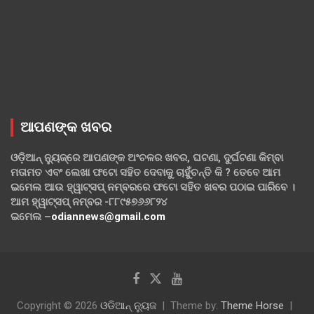
ଆପଣଙ୍କ ଖବର
ଓଡ଼ିଆନ୍ ନ୍ୟୁଜ୍‌ରେ ଆପଣଙ୍କ ଅଂଚଳର ଖବର, ଘଟଣା, ଦୁର୍ଘଟଣା କିମ୍ବା
ମତାମତ ଏବଂ ଲେଖା ଫଟୋ ସହିତ ଦେବାକୁ ଚାହୁଁଚନ୍ତି କି ? ତେବେ ଆମ
ଇମେଲ ଆଉ ହ୍ୱାଟ୍‌ସପ୍ ନମ୍ବରରେ ଫଟୋ ସହିତ ଖବର ପଠାଇ ପାରିବେ ।
ଆମ ହ୍ୱାଟ୍‌ସପ୍ ନମ୍ବର -୮୮୯୫୭୬୬୮୨୪
ଇମେଲ –
odiannews@gmail.com
Copyright © 2026
ଓଡିଆନ୍ ନ୍ୟୁଜ
Theme by:
Theme Horse