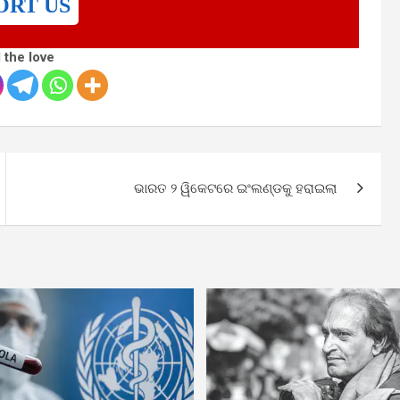
ORT US
 the love
ଭାରତ ୨ ୱିକେଟରେ ଇଂଲଣ୍ଡକୁ ହରାଇଲା