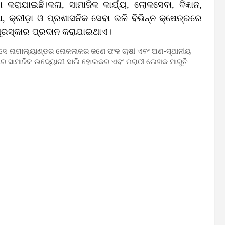
ରାଯାଇଛି।କଳା, ସାମାଜିକ କାର୍ଯ୍ୟ, ଲୋକସେବା, ବିଜ୍ଞାନ,
ଷା, କ୍ରୀଡ଼ା ଓ ପ୍ରଶାସନିକ ସେବା ଭଳି ବିଭିନ୍ନ କ୍ଷେତ୍ରରେ
 ପୁରସ୍କାର ପ୍ରଦାନ କରାଯାଇଥାଏ।
ି। ସେ ନାଗାଲ୍ୟାଣ୍ଡର ନୋକଲାକର ଜଣେ ଫଳ ଚାଷୀ ଏବଂ ଅଣ-ସ୍ଥାନୀୟ
େଶର ସାମାଜିକ ଉଦ୍ୟୋଗୀ ସାଲି ହୋଲକର ଏବଂ ମରାଠୀ ଲେଖକ ମାରୁତି