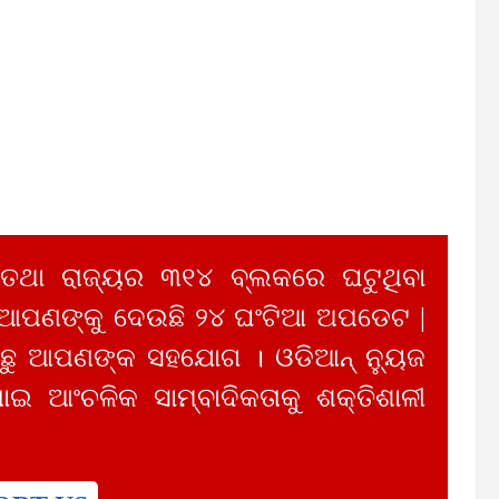
 ତଥା ରାଜ୍ୟର ୩୧୪ ବ୍ଲକରେ ଘଟୁଥିବା
 ଆପଣଙ୍କୁ ଦେଉଛି ୨୪ ଘଂଟିଆ ଅପଡେଟ |
ୁ ଆପଣଙ୍କ ସହଯୋଗ । ଓଡିଆନ୍ ନ୍ୟୁଜ
ାଇ ଆଂଚଳିକ ସାମ୍ବାଦିକତାକୁ ଶକ୍ତିଶାଳୀ