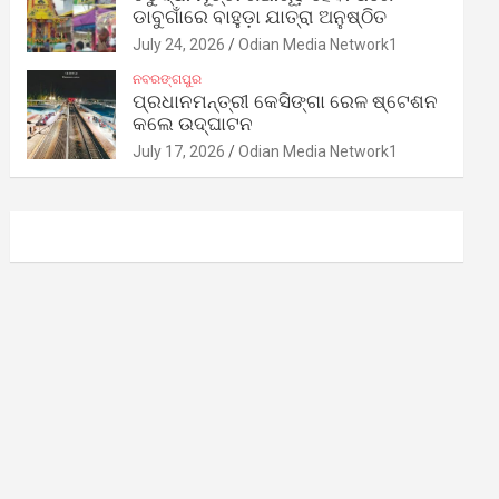
ଡାବୁଗାଁରେ ବାହୁଡ଼ା ଯାତ୍ରା ଅନୁଷ୍ଠିତ
July 24, 2026
Odian Media Network1
ନବରଙ୍ଗପୁର
ପ୍ରଧାନମନ୍ତ୍ରୀ କେସିଙ୍ଗା ରେଳ ଷ୍ଟେଶନ
କଲେ ଉଦ୍‌ଘାଟନ
July 17, 2026
Odian Media Network1