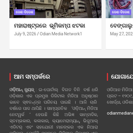
ଦେଶ-ବିଦେଶ
ଦେଶ-ବିଦେଶ
ମହାରାଷ୍ଟ୍ରରେ ଭୂମିକମ୍ପ ଝଟକା
ବେଙ୍ଗାଲ
July 9, 2026
Odian Media Network1
May 27, 202
ଆମ ସମ୍ପର୍କରେ
ଯୋଗାଯ
ଓଡ଼ିଆନ୍‍ ନ୍ୟୁଜ୍‍
: ଇ-ପୋର୍ଟାଲ୍ ବିଗତ ତିନି ବର୍ଷ ଧରି
ଓଡିଆନ ମିଡିଆ
ଓଡ଼ିଶାର ଏକ ପ୍ରମୁଖ ଡିଜିଟାଲ ମିଡିଆ ଅନୁଷ୍ଠାନ
ପ୍ଲଟ – ୧୨୦୯,
ଭାବେ ସ୍ଵତନ୍ତ୍ର ପରିଚୟ ପାଇଛି । ଆଜି ଚାରି
ଖୋର୍ଦ୍ଧା, ଓଡିଶ
ବର୍ଷରେ ପାଦ ଥାପିଛି । ସାମ୍ପ୍ରତିକ ‘ଓଡ଼ିଆନ୍‍ ମିଡିଆ
odianmedian
ନେଟୱର୍କ ’ ହେଉଛି କିଛି ଅଭିଜ୍ଞ ସାମ୍ବାଦିକ,
ସ୍ତମ୍ଭକାର, କଳାକାର, କ୍ୟାମେରାମ୍ୟାନ୍, ଭିଜୁଆଲ୍
ଏଡିଟର୍ ଏବଂ ସହଯୋଗୀ ମାନଙ୍କର ଏକ ନିଆରା