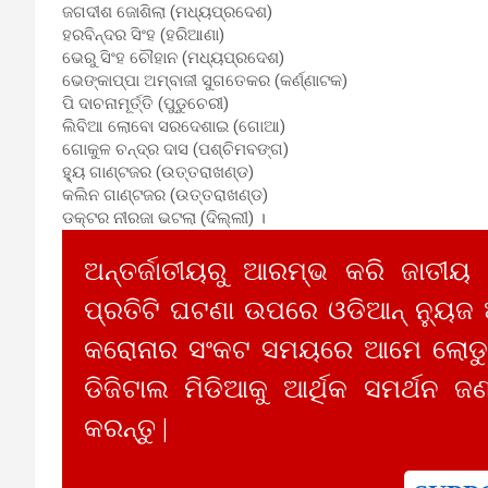
ଜଗଦୀଶ ଜୋଶିଲା (ମଧ୍ୟପ୍ରଦେଶ)
ହରବିନ୍ଦର ସିଂହ (ହରିଆଣା)
ଭେରୁ ସିଂହ ଚୌହାନ (ମଧ୍ୟପ୍ରଦେଶ)
ଭେଙ୍କାପ୍ପା ଅମ୍ବାଜୀ ସୁଗତେକର (କର୍ଣ୍ଣାଟକ)
ପି ଦାଚନାମୂର୍ତ୍ତି (ପୁଡୁଚେରୀ)
ଲିବିଆ ଲୋବୋ ସରଦେଶାଇ (ଗୋଆ)
ଗୋକୁଳ ଚନ୍ଦ୍ର ଦାସ (ପଶ୍ଚିମବଙ୍ଗ)
ହ୍ୟୁ ଗାଣ୍ଟଜର (ଉତ୍ତରାଖଣ୍ଡ)
କଲିନ ଗାଣ୍ଟଜର (ଉତ୍ତରାଖଣ୍ଡ)
ଡକ୍ଟର ନୀରଜା ଭଟଲା (ଦିଲ୍ଲୀ) ।
ଅନ୍ତର୍ଜାତୀୟରୁ ଆରମ୍ଭ କରି ଜାତୀୟ
ପ୍ରତିଟି ଘଟଣା ଉପରେ ଓଡିଆନ୍ ନ୍ୟୁଜ
କରୋନାର ସଂକଟ ସମୟରେ ଆମେ ଲୋଡୁଛ
ଡିଜିଟାଲ ମିଡିଆକୁ ଆର୍ଥିକ ସମର୍ଥନ ଜଣ
କରନ୍ତୁ |