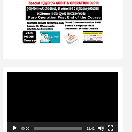
Video
Player
00:00
12:41