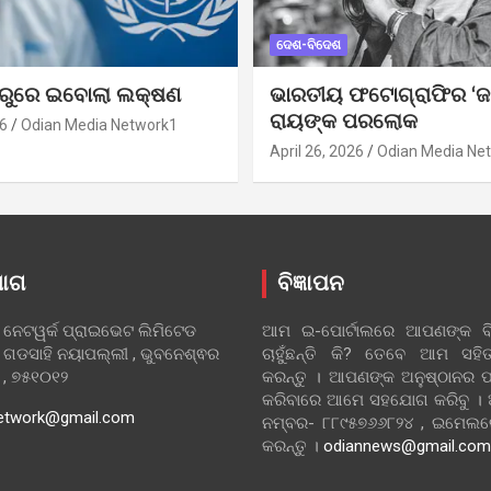
ଦେଶ-ବିଦେଶ
ୁରୁରେ ଇବୋଲା ଲକ୍ଷଣ
ଭାରତୀୟ ଫଟୋଗ୍ରାଫିର ‘ଜ
ରାୟଙ୍କ ପରଲୋକ
6
Odian Media Network1
April 26, 2026
Odian Media Ne
ୋଗ
ବିଜ୍ଞାପନ
 ନେଟୱର୍କ ପ୍ରାଇଭେଟ ଲିମିଟେଡ
ଆମ ଇ-ପୋର୍ଟାଲରେ ଆପଣଙ୍କ ବିଜ
 ଗଡସାହି ନୟାପଲ୍ଲୀ , ଭୁବନେଶ୍ଵର
ଚାହୁଁଛନ୍ତି କି? ତେବେ ଆମ ସ
ା , ୭୫୧୦୧୨
କରନ୍ତୁ । ଆପଣଙ୍କ ଅନୁଷ୍ଠାନର ପ
କରିବାରେ ଆମେ ସହଯୋଗ କରିବୁ ।
etwork@gmail.com
ନମ୍ବର- ୮୮୯୫୭୬୬୮୨୪ , ଇମେ
କରନ୍ତୁ ।
odiannews@gmail.com