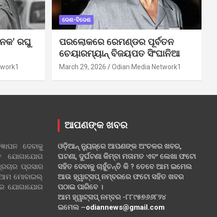
ଦେଶ-ବିଦେଶ
ନକ’ ରଘୁ
ପରଲୋକରେ ରେମଣ୍ଡର ପୂର୍ବତନ
ଚେୟାରମ୍ୟାନ୍ ବିଜୟପତ ସିଂଘାନିଆ
twork1
March 29, 2026
Odian Media Network1
ଆପଣଙ୍କ ଖବର
୍ଞାପନ ଦେବାକୁ
ଓଡ଼ିଆନ୍ ନ୍ୟୁଜ୍‌ରେ ଆପଣଙ୍କ ଅଂଚଳର ଖବର,
ହିତ ଯୋଗାଯୋଗ
ଘଟଣା, ଦୁର୍ଘଟଣା କିମ୍ବା ମତାମତ ଏବଂ ଲେଖା ଫଟୋ
୍ରଚାର ପ୍ରସାର
ସହିତ ଦେବାକୁ ଚାହୁଁଚନ୍ତି କି ? ତେବେ ଆମ ଇମେଲ
 ଆମ ମୋବାଇଲ୍
ଆଉ ହ୍ୱାଟ୍‌ସପ୍ ନମ୍ବରରେ ଫଟୋ ସହିତ ଖବର
ଲରେ ଯୋଗାଯୋଗ
ପଠାଇ ପାରିବେ ।
ଆମ ହ୍ୱାଟ୍‌ସପ୍ ନମ୍ବର -୮୮୯୫୭୬୬୮୨୪
ଇମେଲ –
odiannews@gmail.com