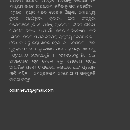
ପରିବାର, ଯେଉଁଠି ସମସ୍ତେ ମିଡିଆକୁ ବିକାଶର ଏକ
ମାଧ୍ୟମ ଭାବେ ଉପଯୋଗ କରିବାକୁ ସଦା ଚେଷ୍ଟିତ ।
ଏଥିରେ ମୁଖ୍ୟ ଖବର ବ୍ୟତୀତ ଶିକ୍ଷା, ସ୍ୱାସ୍ଥ୍ୟ,
ବୃତ୍ତି, ପର୍ଯ୍ୟଟନ, କ୍ରୀଡା, କଳା ସଂସ୍କୃତି,
ମନୋରଞ୍ଜନ ,ଭିନ୍ନ ମଣିଷ, ପ୍ରେରଣା, ଜୀବନ ଜୀବିକା,
ଗ୍ରାମୀଣ ବିକାଶ, ଆମ ଗାଁ ଖବର ପରିବେଷଣ କରି
ଗଠନ ମୂଳକ ସାମ୍ବାଦିକତାକୁ ଗୁରୁତ୍ୱ ଦେଇଆସିଛି ।
ଓଡ଼ିଶାର ସବୁ ଜିଲା ଖବର ହେଉ କି ଦେଶରର ଅବା
ପୃଥିବୀର କୋଣ ଅନୁକୋଣର ଭଲ ଏବ ସତ୍ୟ ଖବରକୁ
ପ୍ରାଧାନ୍ୟ ଦେଇଆସୁଛି । ସମସ୍ତଙ୍କୁ ନିଜ ହାତ
ପାହାନ୍ତାରେ ସବୁ ବେଳେ ସବୁ ସମୟରେ ସତ୍ୟ
ଆଧାରିତ ଘଟଣା ଉପଲବ୍ଧ କରାଇବା ପାଇଁ ପ୍ରୟାସ
ଜାରି ରଖିଛୁ। ସମସ୍ତଙ୍କର ସହଯୋଗ ଓ ସମ୍ପୃକ୍ତି
କାମନା କରୁଛୁ।
odiannews@gmail.com