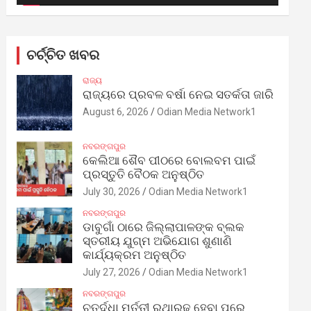
ଚର୍ଚ୍ଚିତ ଖବର
ରାଜ୍ୟ
ରାଜ୍ୟରେ ପ୍ରବଳ ବର୍ଷା ନେଇ ସତର୍କତା ଜାରି
August 6, 2026
Odian Media Network1
ନବରଙ୍ଗପୁର
କେଲିଆ ଶୈବ ପୀଠରେ ବୋଲବମ ପାଇଁ
ପ୍ରସ୍ତୁତି ବୈଠକ ଅନୁଷ୍ଠିତ
July 30, 2026
Odian Media Network1
ନବରଙ୍ଗପୁର
ଡାବୁଗାଁ ଠାରେ ଜିଲ୍ଲାପାଳଙ୍କ ବ୍ଲକ
ସ୍ତରୀୟ ଯୁଗ୍ମ ଅଭିଯୋଗ ଶୁଣାଣି
କାର୍ଯ୍ୟକ୍ରମ ଅନୁଷ୍ଠିତ
July 27, 2026
Odian Media Network1
ନବରଙ୍ଗପୁର
ଚତୁର୍ଦ୍ଧା ମୂର୍ତ୍ତୀ ରଥାରୂଢ଼ ହେବା ପରେ