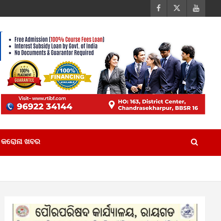
କରୋନା ଖବର