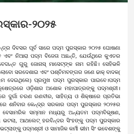
ୁରସ୍କାର-୨୦୨୫
୍ତ୍ର ଦିବସର ପୂର୍ବ ସାରେ ପଦ୍ମ ପୁରସ୍କାର ୨୦୨୫ ଘୋଷଣା
 ଏବଂ ନିଆରା ପଦ୍ମ ବିଜେତା ଅଛନ୍ତି, ଯେଉଁଥିରେ କୁଏତର
ାନ୍ତ ଗୁରୁ ଜୋନାସ୍‌ ମାସେଟ୍‌ଙ୍କ ନାମ ରହିଛି। ସେହିଭଳି
ଆ ଲୋବୋ ସରଦେଶାଇ ଏବଂ ପଶ୍ଚିମବଙ୍ଗର ଜଣେ ଢାକ୍‌ ବାଦକ(
ାଲିମ ଦେଇଥିଲେ) ପ୍ରମୁଖ ପଦ୍ମ ପୁରସ୍କାର ପାଇବେ।ପଦ୍ମ
୍ଷେତ୍ରରେ ଓଡ଼ିଶାର ଅଶୋକ ମହାପାତ୍ରଙ୍କୁ ପଦ୍ମଶ୍ରୀ।
 ଦୁର୍ଗା ଚରଣ ରଣବୀର, ସାହିତ୍ୟ ଓ ଶିକ୍ଷାରେ ପ୍ରତିଭା
ରରେ ଶନିବାର କେନ୍ଦ୍ର ସରକାର ପଦ୍ମ ପୁରସ୍କାର ୨୦୨୫ର
ଚ ବେସାମରିକ ସମ୍ମାନ ମଧ୍ୟରୁ ଅନ୍ୟତମ ପଦ୍ମବିଭୂଷଣ,
 ଭଟଲା, ଆଥଲେଟ୍ ହରବିନ୍ଦର ସିଂହଙ୍କୁ ପଦ୍ମ ପୁରସ୍କାର
ଟ୍‌ଲାଙ୍କୁ ପଦ୍ମଶ୍ରୀ ଓ ସାମାଜିକ କର୍ମୀ ଭୀମ ସିଂ ଭବେଶଙ୍କୁ