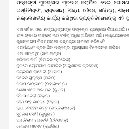
ପଦ୍ମଶ୍ରୀ ପୁରସ୍କାର ପ୍ରଦାନ କରାଯିବା ନେଇ ଘୋଷଣା କ
ଇଞ୍ଜିନିୟରିଂ, ବ୍ୟବସାୟ, ଶିଳ୍ପ, ଔଷଧ, ସାହିତ୍ୟ, ଶିକ୍
ଉଲ୍ଲେଖନୀୟ କାର୍ଯ୍ୟ କରିଥିବା ବ୍ୟକ୍ତିବିଶେଷଙ୍କୁ ଏହି
ଏହା ସହିତ, ଏଲ. ହାଙ୍ଗଥିଙ୍ଗଙ୍କୁ ପଦ୍ମଶ୍ରୀ ପୁରସ୍କାର ଦିଆଯାଇଛ
ଫଳ ଚାଷରେ ତାଙ୍କର ୩୦ ବର୍ଷରୁ ଅଧିକ ଅଭିଜ୍ଞତା ଅଛି। ମଧ୍ୟପ୍ରଦ
ଭୁଜଙ୍ଗରାଓ ଚିତମପଲ୍ଲୀ ପଦ୍ମଶ୍ରୀ ଗ୍ରହଣ କରିଛନ୍ତି
ଏପର୍ଯ୍ୟନ୍ତ ପ୍ରକାଶିତ ପଦ୍ମଶ୍ରୀ ପୁରସ୍କାର ବିଜେତାଙ୍କ ତାଲିକା :
ଏଲ ହାଙ୍ଗଥିଂ (ନାଗାଲାଣ୍ଡ)
ହରିମାନ ଶର୍ମା (ହିମାଚଳ ପ୍ରଦେଶ)
ଜୁମଡେ ୟୋମଗାମ ଗାମଲିନ (ଅରୁଣାଚଳ ପ୍ରଦେଶ)
ଜୟଚରଣ ବାଥେରୀ (ଆସାମ)
ନରେନ ଗୁରୁଙ୍ଗ (ସିକିମ)
ବିଳାସ ଡାଙ୍ଗରେ (ମହାରାଷ୍ଟ୍ର)
ଶେଖା ଏଜେ ଅଲ ସବା (କୁଏତ)
ର୍ନିମଳା ଦେବୀ (ବିହାର)
ଭୀମ ସିଂହ ଭାବେଶ (ବିହାର)
ରାଧା ବେହେନ ଭଟ୍ଟ (ଉତ୍ତରାଖଣ୍ଡ)
ସୁରେଶ ସୋନି (ଗୁଜୁରାଟ)
ପାଣ୍ଡିରାମ ମାଣ୍ଡଭି (ଛତିଶଗଡ଼)
ଜୋନାସ ମାସେଟ (ବ୍ରାଜିଲ)