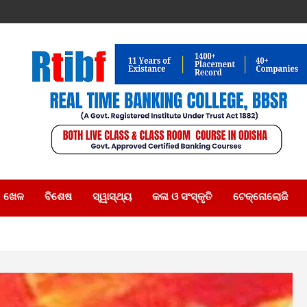
ଖେଳ
ବିଶେଷ
ସ୍ୱାସ୍ଥ୍ୟ
କଳା ଓ ସଂସ୍କୃତି
ଟେକ୍ନୋଲୋଜି