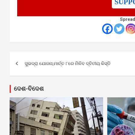
SUPP
Spread
Post
ସୁଭଦ୍ରା ଯୋଜନା,ମାର୍ଚ୍ଚ ୮ରେ ମିଳିବ ଦ୍ବିତୀୟ କିସ୍ତି
navigation
ଦେଶ-ବିଦେଶ