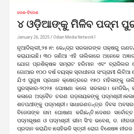
ଦେଶ-ବିଦେଶ
୪ ଓଡ଼ିଆଙ୍କୁ ମିଳିବ ପଦ୍ମ ପ
January 26, 2025
Odian Media Network1
ନୂଆଦିଲ୍ଲୀ,୨୫।୧: କେନ୍ଦ୍ର ସରକାରଙ୍କ ପକ୍ଷରୁ ଗଣତନ
କରାଯାଇଛି। ୩୦ ଜଣିଆ ଏହି ତାଲିକାରେ ଅନେକେ ଅଜ୍ଞାତ
ଯୋଗ ପ୍ରଶିକ୍ଷକ ସମ୍ରାଟ ହରିମାନ ଏବଂ ବ୍ରାଜିଲର ବେଦ
ଗୋଆର ୧୦୦ ବର୍ଷ ବୟସ୍କ ସ୍ବାଧୀନତା ସଂଗ୍ରାମୀ ଲିବି
ଯିଏ ପୁରୁଷ ପ୍ରଧାନ କ୍ଷେତ୍ରରେ ୧୫୦ ମହିଳାଙ୍କୁ ତ
ପୁରସ୍କାର-୨୦୨୫ ଘୋଷଣା କଲେ ସରକାର। ମେଡିସିନ୍‌ କ
କଳାରେ ଅଦ୍ବୈତ ଚରଣ ଗଡ଼ନାୟକଙ୍କୁ ପଦ୍ମଶ୍ରୀ।କଳାରେ
ଶତପଥୀଙ୍କୁ ପଦ୍ମଶ୍ରୀ। ସାଧାରଣତନ୍ତ୍ର ଦିବସ ଅବସ
ବିଜେତାଙ୍କ ନାମ ଘୋଷଣା କରିଛନ୍ତି।ଦେଶର ସର୍ବୋଚ୍
ପଦ୍ମଭୂଷଣ ଓ ପଦ୍ମଶ୍ରୀ ଭୀମ ସିଂହ ଭବେଶ, ଡ. ନୀରଜା
ପ୍ରଦାନ କରାଯିବ।ସେହିଭଳି ସ୍ତ୍ରୀ ରୋଗ ବିଶେଷଜ୍ଞ ନୀରଜ ଭ